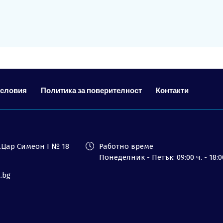
Лиценз
Общи условия
Контакти
Запитване
условия
Политика за поверителност
Контакти
ул.Цар Симеон I № 18
Работно време
Понеделник - Петък: 09:00 ч. - 18:0
l.bg