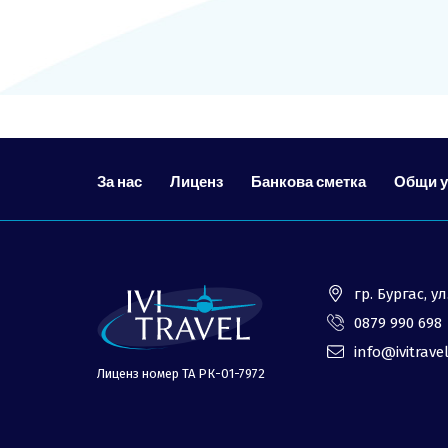
ОЩЕ
За нас - Ivi Travel
Банкова сметка
Политика за поверителност
0879 990 698
За нас
Лиценз
Банкова сметка
Общи 
гр. Бургас, 
0879 990 698
info@ivitrave
Лиценз номер ТА РК-01-7972