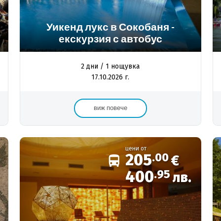
Уикенд лукс в Сокобаня -
екскурзия с автобус
2 дни / 1 нощувка
17.10.2026 г.
виж повече
цени от
205
.00
€
400
.95
лв.