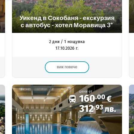
Уикенд в Сокобаня - екскурзия
с автобус - хотел Моравица 3*
2 дни / 1 нощувка
17.10.2026 г.
виж повече
цени от
160
.00
€
312
.93
лв.