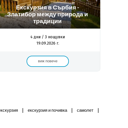
Екскурзия в Сърбия -
Златибор между природа и
традиции
4 дни / 3 нощувки
19.09.2026 г.
виж повече
|
|
|
екскурзия
екскурзия и почивка
самолет