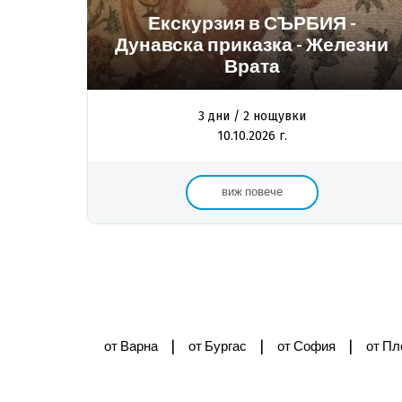
Екскурзия в СЪРБИЯ -
Дунавска приказка - Железни
Врата
3 дни / 2 нощувки
10.10.2026 г.
виж повече
|
|
|
от Варна
от Бургас
от София
от Пл