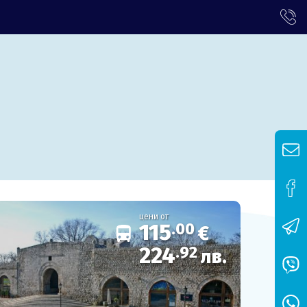
цени от
115
.00
€
224
.92
лв.