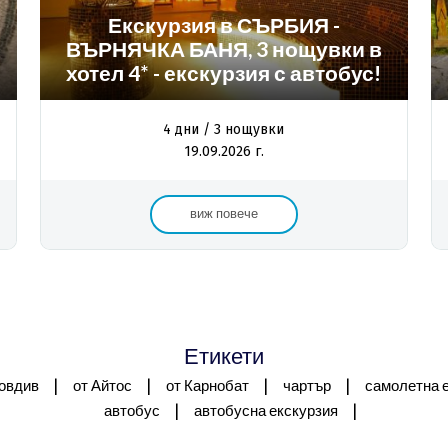
Екскурзия в СЪРБИЯ -
ВЪРНЯЧКА БАНЯ, 3 нощувки в
хотел 4* - екскурзия с автобус!
4 дни / 3 нощувки
19.09.2026 г.
виж повече
Етикети
|
|
|
|
овдив
от Айтос
от Карнобат
чартър
самолетна 
|
|
автобус
автобусна екскурзия