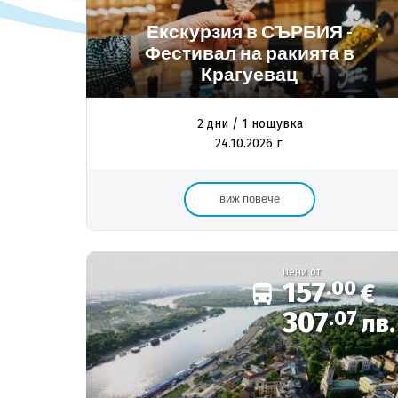
Екскурзия в СЪРБИЯ -
Фестивал на ракията в
Крагуевац
2 дни / 1 нощувка
24.10.2026 г.
виж повече
цени от
157
.00
€
307
.07
лв.