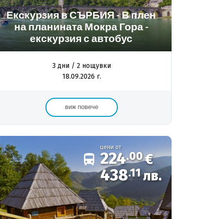
Екскурзия в СЪРБИЯ - В плен
на планината Мокра Гора -
екскурзия с автобус
3 дни / 2 нощувки
18.09.2026 г.
виж повече
цени от
224
.00
€
438
.11
лв.