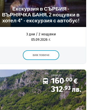
Екскурзия в СЪРБИЯ -
ВЪРНЯЧКА БАНЯ, 2 нощувки в
хотел 4* - екскурзия с автобус!
3 дни / 2 нощувки
05.09.2026 г.
виж повече
цени от
160
.00
€
312
.93
лв.