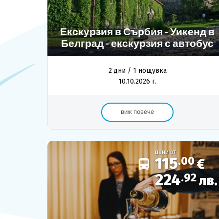
ОЩЕ
Екскурзия в Сърбия - Уикенд в
За нас - Ivi Travel
Белград - екскурзия с автобус
Банкова сметка
Политика за поверителност
2 дни / 1 нощувка
10.10.2026 г.
0879 990 698
виж повече
цени от
115
.00
€
224
.92
лв.