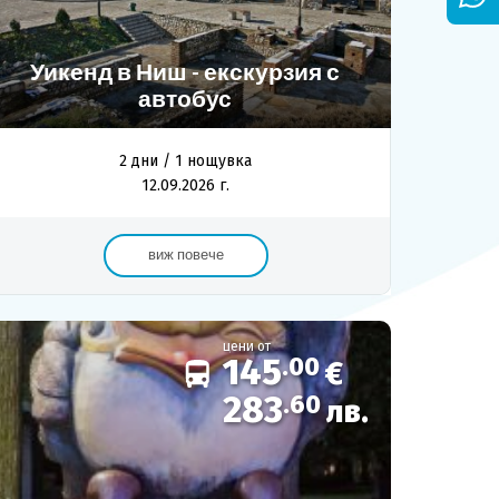
Уикенд в Ниш - екскурзия с
автобус
2 дни / 1 нощувка
12.09.2026 г.
виж повече
цени от
145
.00
€
283
.60
лв.