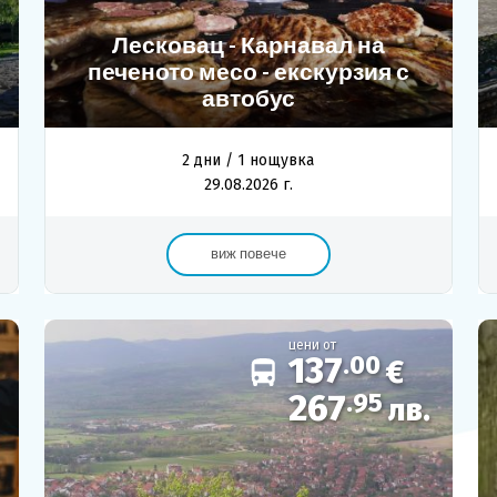
Лесковац - Карнавал на
печеното месо - екскурзия с
Лиценз
автобус
Общи условия
Контакти
2 дни / 1 нощувка
29.08.2026 г.
Запитване
виж повече
цени от
137
.00
€
267
.95
лв.