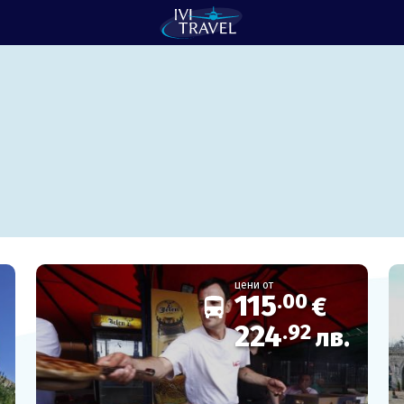
цени от
115
.00
€
224
.92
лв.