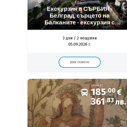
Екскурзия в СЪРБИЯ -
Белград, сърцето на
Балканите - екскурзия с
автобус
3 дни / 2 нощувки
05.09.2026 г.
виж повече
цени от
185
.00
€
361
.83
лв.