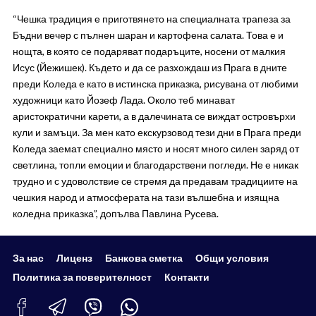
“Чешка традиция е приготвянето на специалната трапеза за
Бъдни вечер с пълнен шаран и картофена салата. Това е и
нощта, в която се подаряват подаръците, носени от малкия
Исус (Йежишек). Където и да се разхождаш из Прага в дните
преди Коледа е като в истинска приказка, рисувана от любими
художници като Йозеф Лада. Около теб минават
аристократични карети, а в далечината се виждат островърхи
кули и замъци. За мен като екскурзовод тези дни в Прага преди
Коледа заемат специално място и носят много силен заряд от
светлина, топли емоции и благодарствени погледи. Не е никак
трудно и с удоволствие се стремя да предавам традициите на
чешкия народ и атмосферата на тази вълшебна и изящна
коледна приказка”, допълва Павлина Русева.
За нас
Лиценз
Банкова сметка
Общи условия
Политика за поверителност
Контакти