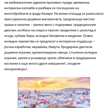
на емблематични административни сгради, временни,
интересни изложби и разбира се посещение на
многобройните в града базари. На всеки площад се разполагат
ярко украсени дървени магазинчета, предлагащи местни
храни и напитки – греяно вино с подправки, традиционния
джолан, колбаси на скара и пресен тределник с шоколад и
ягоди, хубава бира, коледни бисквитки и меденки. Освен
коледни лакомства се предлагат и интересни подаръци –
ръчна изработка, керамика, бижута, бродирани дантели,
дървени играчки, ароматизирани свещи, стъклени коледни
играчки, шапки и ръкавици, кукли, облечени в традиционни
костюми и още много други изкушения”, споделя
екскурзоводът.