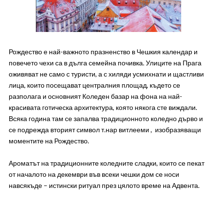
Рождество е най-важното празненство в Чешкия календар и
повечето чехи са в дълга семейна почивка. Улиците на Прага
оживяват не само с туристи, а с хиляди усмихнати и щастливи
лица, които посещават централния площад, където се
разполага и основният Коледен базар на фона на най-
красивата готическа архитектура, която някога сте виждали.
Всяка година там се запалва традиционното коледно дърво и
се подрежда вторият символ т.нар витлееми , изобразяващи
моментите на Рождество.
Ароматът на традиционните коледните сладки, които се пекат
от началото на декември във всеки чешки дом се носи
навсякъде – истински ритуал през цялото време на Адвента.