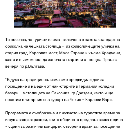
Тя посочва, че туристите имат включена в пакета стандартна
обиколка на чешката столица – из криволичещите улички на
стария град, Карловия мост, Мала Страна и хълма Храдчани,
както и възможност да запечатат картини от нощна Прага с
вечеря по р.Вълтава.
“В духа на традиционализма сме предвидили дни за
посещение и на един от най-старите в Германия коледни
базари – в столицата на Саксония гр.Дрезден, както и ще
посетим елитарния спа курорт на Чехия – Карлови Вари.
Програмата е съобразена и с нужното на туристите време за
изкушаващи атракции, които общината предлага всяка година
– сцени за различни концерти, отворени врати за посещение