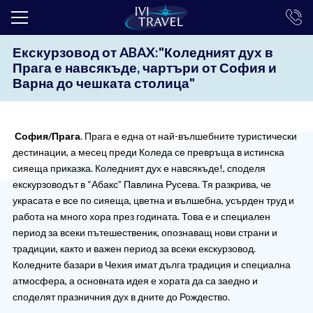
Екскурзовод от ABAX:"Коледният дух в
ТОП ОФЕРТИ
Прага е навсякъде, чартъри от София и
Варна до чешката столица"
ПОЧИВКИ
ЕКСКУРЗИИ
София/Прага
. Прага е една от най-вълшебните туристически
ЕКЗОТИКА
дестинации, а месец преди Коледа се превръща в истинска
сияеща приказка. Коледният дух е навсякъде!, споделя
КРУИЗИ
екскурзоводът в “Абакс” Павлина Русева. Тя разкрива, че
украсата е все по сияеща, цветна и вълшебна, усърден труд и
LAST MINUTE
работа на много хора през годината. Това е и специален
ПРАЗНИЦИ
период за всеки пътешественик, опознаващ нови страни и
традиции, както и важен период за всеки екскурзовод.
ИНТЕРЕСНО
Коледните базари в Чехия имат дълга традиция и специална
атмосфера, а основната идея е хората да са заедно и
ТРАНСФЕРИ
споделят празничния дух в дните до Рождество.