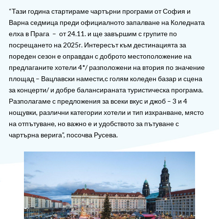
“Тази година стартираме чартърни програми от София и
ОЩЕ
Варна седмица преди официалното запалване на Коледната
За нас - Ivi Travel
Лиценз
елха в Прага – от 24.11. и ще завършим с групите по
Банкова сметка
Общи условия
посрещането на 2025г. Интересът към дестинацията за
пореден сезон е оправдан с доброто местоположение на
Политика за
Контакти
предлаганите хотели 4*/ разположени на втория по значение
поверителност
площад – Вацлавски намести,с голям коледен базар и сцена
за концерти/ и добре балансираната туристическа програма.
0879 990 698
Запитване
Разполагаме с предложения за всеки вкус и джоб – 3 и 4
нощувки, различни категории хотели и тип изхранване, място
на отпътуване, но важно е и удобството за пътуване с
чартърна верига”, посочва Русева.