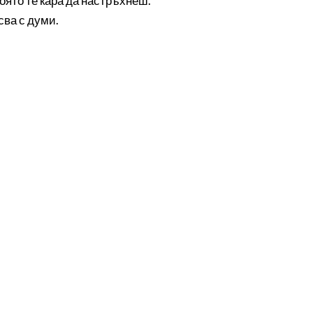
оято те кара да настръхнеш.
сва с думи.