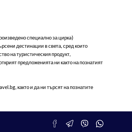
 произведено специално за циркa)
търсени дестинации в света, сред които
ество на туристическия продукт,
открият предложенията ни както на познатият
el.bg, както и да ни търсят на познатите