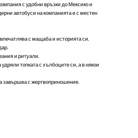
компания с удобни връзки до Мексико и
дерни автобуси на компанията и с местен
о впечатлява с мащаба и историята си.
дар.
рвания и ритуали.
удряли топката с хълбоците си, а в някои
якога завършва с жертвоприношение.