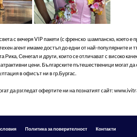
в света с вечеря VIP пакети (с френско шампанско, което е
о техен агент имаме достъп до едни от най-популярните и 
а Рика, Сенегал и други, които се отличават с високо кач
атрактивни цени. Българските пътешественици могат да 
султация в офисът ни в гр.Бургас.
т да рзгледат офертите ни на познатият сайт: www.ivitrav
условия
Политика за поверителност
Контакти