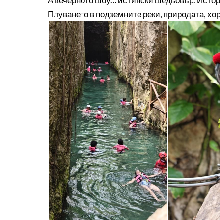
А вечерното шоу… истински шедьовър. История
Плуването в подземните реки, природата, хор