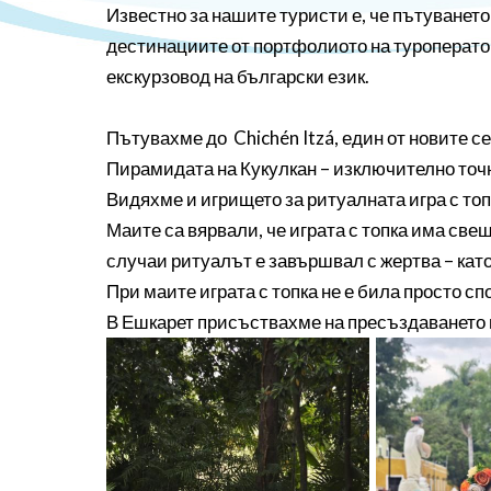
Известно за нашите туристи е, че пътуването
дестинациите от портфолиото на туроператор
екскурзовод на български език.
Пътувахме до Chichén Itzá, един от новите с
Пирамидата на Кукулкан – изключително точн
Видяхме и игрището за ритуалната игра с топ
Маите са вярвали, че играта с топка има све
случаи ритуалът е завършвал с жертва – като
При маите играта с топка не е била просто сп
В Ешкарет присъствахме на пресъздаването н