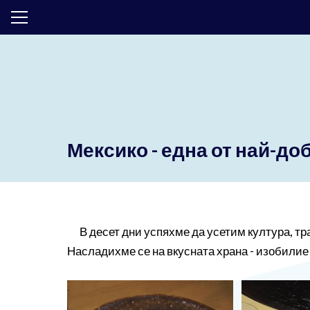
ТОП ОФЕРТИ
ПОЧИВКИ
ЕКСКУРЗИИ
ЕКЗОТИКА
Мексико - една от най-до
КРУИЗИ
LAST MINUTE
ПРАЗНИЦИ
В десет дни успяхме да усетим култура, трад
Насладихме се на вкусната храна - изобилие о
ИНТЕРЕСНО
ТРАНСФЕРИ