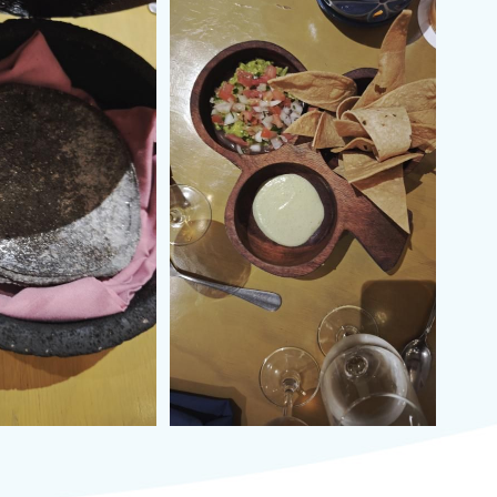
Лиценз
Общи условия
Контакти
Запитване