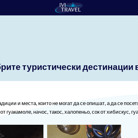
брите туристически дестинации 
иции и места, които не могат да се опишат, а да се посет
т гуакамоле, начос, такос, халопеньо, сок от хибискус, гу