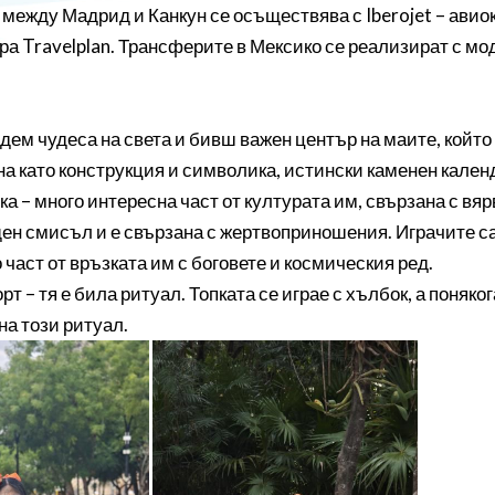
 между Мадрид и Канкун се осъществява с Iberojet – авио
а Travelplan. Трансферите в Мексико се реализират с мо
едем чудеса на света и бивш важен център на маите, койт
а като конструкция и символика, истински каменен кален
ка – много интересна част от културата им, свързана с вя
щен смисъл и е свързана с жертвоприношения. Играчите са 
 част от връзката им с боговете и космическия ред.
орт – тя е била ритуал. Топката се играе с хълбок, а пон
а този ритуал.