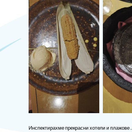
ОЩЕ
За нас - Ivi Travel
Банкова сметка
Политика за поверителност
0879 990 698
Инспектирахме прекрасни хотели и плажове .