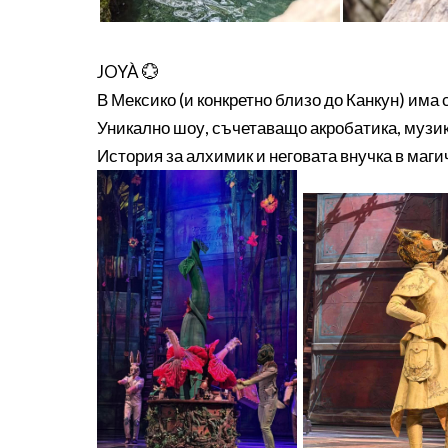
JOYÀ 💮
В Мексико (и конкретно близо до Канкун) има с
Уникално шоу, съчетаващо акробатика, музик
История за алхимик и неговата внучка в маги