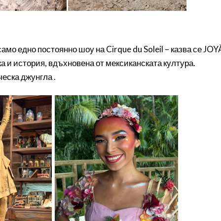
амо едно постоянно шоу на Cirque du Soleil – казва се JOY
а и история, вдъхновена от мексиканската култура.
ческа джунгла .