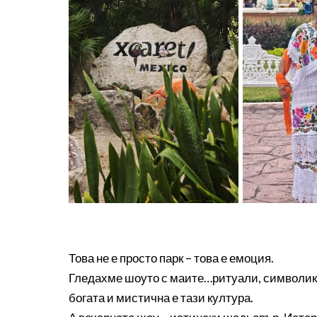
Това не е просто парк – това е емоция.
Гледахме шоуто с маите…ритуали, символика, 
богата и мистична е тази култура.