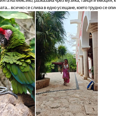
та на Мексико, разказана чрез музика, танци и емоция, к
ата… всичко се слива в едно усещане, което трудно се опи