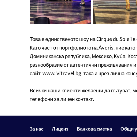
Това е единственото шоу на Cirque du Soleil 
Като част от портфолиото на Ávoris, ние кат
Доминиканска република, Мексико, Куба, Кост
разнообразие от автентични преживявания и 
сайт www.ivitravel.bg, така и чрез лична кон
Всички наши клиенти желаещи да пътуват, мога
телефони за личен контакт.
За нас
Лиценз
Банкова сметка
Общи 