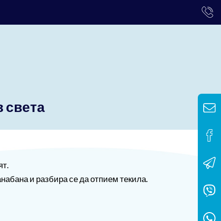
в света
ят.
анабана и разбира се да отпием текила.