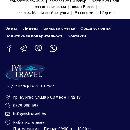
|
|
|
самолетна почивка
самолет от Сингапур
чартър от Бали
ОЩЕ
|
|
ранни записвания
полет Варна
|
|
|
почивка Малаизия 9 нощувки
9 нощувки
12 дни
За нас - Ivi Travel
Лиценз
Банкова сметка
Общи условия
За нас
Лиценз
Банкова сметка
Общи условия
Политика за
Контакти
Политика за поверителност
Контакти
поверителност
0879 990 698
Запитване
Лиценз номер ТА РК-01-7972
гр. Бургас, ул.Цар Симеон I № 18
0879 990 698
info@ivitravel.bg
Работно време
Понеделник - Петък: 09:00 ч. - 18:00 ч.