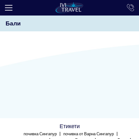
Бали
ТОП ОФЕРТИ
ПОЧИВКИ
ЕКСКУРЗИИ
ЕКЗОТИКА
КРУИЗИ
LAST MINUTE
ПРАЗНИЦИ
ИНТЕРЕСНО
Етикети
ТРАНСФЕРИ
|
|
почивка Сингапур
почивка от Варна Сингапур