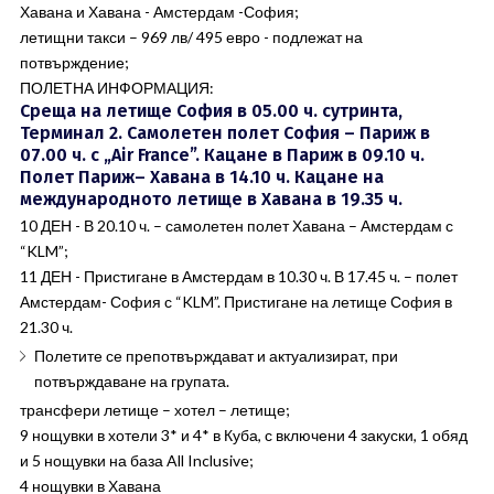
Хавана и Хавана - Амстердам -София;
летищни такси – 969 лв/ 495 евро - подлежат на
потвърждение;
ПОЛЕТНА ИНФОРМАЦИЯ:
Среща на летище София в 05.00 ч. сутринта,
Терминал 2. Самолетен полет София – Париж в
07.00 ч. с „Air France”. Кацане в Париж в 09.10 ч.
Полет Париж– Хавана в 14.10 ч. Кацане на
международното летище в Хавана в 19.35 ч.
10 ДЕН - В 20.10 ч. – самолетен полет Хавана – Амстердам с
“KLM”;
11 ДЕН - Пристигане в Амстердам в 10.30 ч. В 17.45 ч. – полет
Амстердам- София с “KLM”. Пристигане на летище София в
21.30 ч.
Полетите се препотвърждават и актуализират, при
потвърждаване на групата.
трансфери летище – хотел – летище;
9 нощувки в хотели 3* и 4* в Куба, с включени 4 закуски, 1 обяд
и 5 нощувки на база All Inclusive;
4 нощувки в Хавана