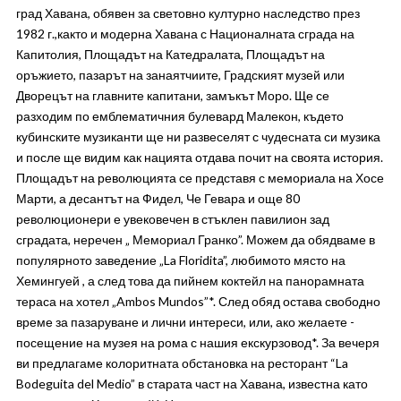
град Хавана, обявен за световно културно наследство през
1982 г.,както и модерна Хавана с Националната сграда на
Капитолия, Площадът на Катедралата, Площадът на
оръжието, пазарът на занаятчиите, Градският музей или
Дворецът на главните капитани, замъкът Моро. Ще се
разходим по емблематичния булевард Малекон, където
кубинските музиканти ще ни развеселят с чудесната си музика
и после ще видим как нацията отдава почит на своята история.
Площадът на революцията се представя с мемориала на Хосе
Марти, а десантът на Фидел, Че Гевара и още 80
революционери е увековечен в стъклен павилион зад
сградата, неречен „ Мемориал Гранко”. Можем да обядваме в
популярното заведение „La Floridita”, любимото място на
Хемингуей , а след това да пийнем коктейл на панорамната
тераса на хотел „Ambos Mundos”*. След обяд остава свободно
време за пазаруване и лични интереси, или, ако желаете -
посещение на музея на рома с нашия екскурзовод*. За вечеря
ви предлагаме колоритната обстановка на ресторант “La
Bodeguita del Medio” в старата част на Хавана, известна като