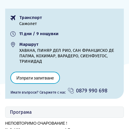
ОЩЕ
Транспорт
За нас - Ivi Travel
Лиценз
Самолет
Банкова сметка
Общи условия
11 дни / 9 нощувки
Политика за
Контакти
поверителност
Маршрут
ХАВАНА, ПИНЯР ДЕЛ РИО, САН ФРАНЦИСКО ДЕ
ПАЛМА, КОХИМАР, ВАРАДЕРО, СИЕНФУЕГОС,
0879 990 698
Запитване
ТРИНИДАД
Изпрати запитване
0879 990 698
Имате въпроси? Cвържете с нас
Програма
НЕПОВТОРИМО ОЧАРОВАНИЕ !