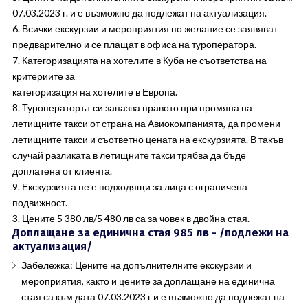
07.03.2023 г. и е възможно да подлежат на актуализация.
6. Всички екскурзии и мероприятия по желание се заявяват
предварително и се плащат в офиса на туроператора.
7. Категоризацията на хотелите в Куба не съответства на
критериите за
категоризация на хотелите в Европа.
8. Туроператорът си запазва правото при промяна на
летищните такси от страна на Авиокомпанията, да промени
летищните такси и съответно цената на екскурзията. В такъв
случай разликата в летищните такси трябва да бъде
доплатена от клиента.
9. Екскурзията не е подходящи за лица с ограничена
подвижност.
3. Цените 5 380 лв/5 480 лв са за човек в двойна стая.
Доплащане за единична стая 985 лв - /подлежи на
актуализация/
Забележка: Цените на допълнителните екскурзии и
мероприятия, както и цените за доплащане на единична
стая са към дата 07.03.2023 г и е възможно да подлежат на