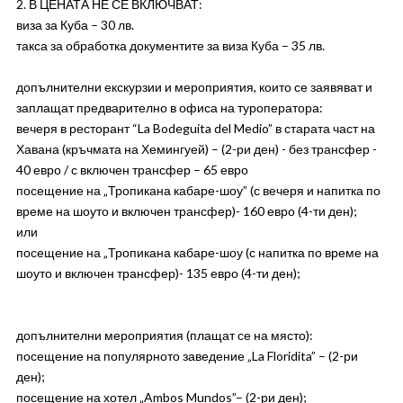
2. В ЦЕНАТА НЕ СЕ ВКЛЮЧВАТ:
виза за Куба – 30 лв.
такса за обработка документите за виза Куба – 35 лв.
допълнителни екскурзии и мероприятия, които се заявяват и
заплащат предварително в офиса на туроператора:
вечеря в ресторант “La Bodeguita del Medio” в старата част на
Хавана (кръчмата на Хемингуей) – (2-ри ден) - без трансфер -
40 евро / с включен трансфер – 65 евро
посещение на „Тропикана кабаре-шоу” (с вечеря и напитка по
време на шоуто и включен трансфер)- 160 евро (4-ти ден);
или
посещение на „Тропикана кабаре-шоу (с напитка по време на
шоуто и включен трансфер)- 135 евро (4-ти ден);
допълнителни мероприятия (плащат се на място):
посещение на популярното заведение „La Floridita” – (2-ри
ден);
посещение на хотел „Ambos Mundos”– (2-ри ден);