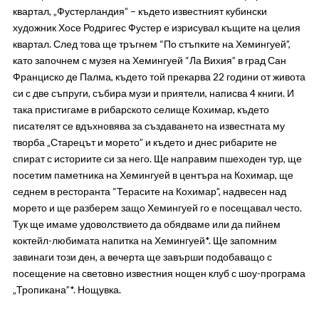
квартал, „Фустерландия” – където известният кубински
художник Хосе Родригес Фустер е изрисувал къщите на целия
квартал. След това ще тръгнем “По стъпките на Хемингуей”,
като започнем с музея на Хемингуей “Ла Вихия” в град Сан
Франциско де Палма, където той прекарва 22 години от живота
си с две съпруги, събира музи и приятели, написва 4 книги. И
така пристигаме в рибарското селище Кохимар, където
писателят се вдъхновява за създаването на известната му
творба „Старецът и морето” и където и днес рибарите не
спират с историите си за него. Ще направим пшеходен тур, ще
посетим паметника на Хемингуей в центъра на Кохимар, ще
седнем в ресторанта “Терасите на Кохимар”, надвесен над
морето и ще разберем защо Хемингуей го е посещавал често.
Тук ще имаме удоволствието да обядваме или да пийнем
коктейл-любимата напитка на Хемингуей*. Ще запомним
завинаги този ден, а вечерта ще завърши подобаващо с
посещение на световно известния нощен клуб с шоу-програма
„Тропикана”*. Нощувка.