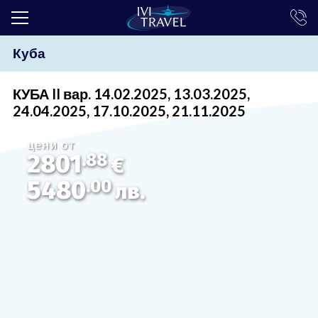
Куба
ТОП ОФЕРТИ
ПОЧИВКИ
КУБА II вар. 14.02.2025, 13.03.2025,
24.04.2025, 17.10.2025, 21.11.2025
ЕКСКУРЗИИ
цени от
ЕКЗОТИКА
2801
.88
€
КРУИЗИ
5480
.00
лв.
LAST MINUTE
ПРАЗНИЦИ
ИНТЕРЕСНО
ТРАНСФЕРИ