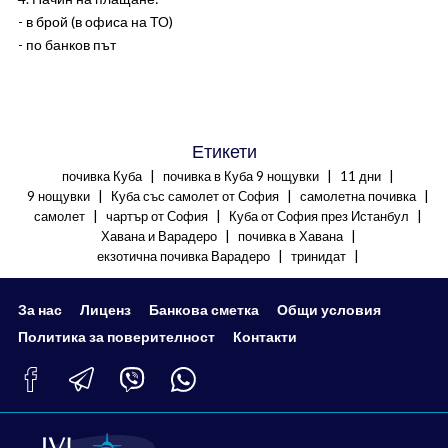
- в брой (в офиса на ТО)
- по банков път
Етикети
|
|
|
почивка Куба
почивка в Куба 9 нощувки
11 дни
|
|
|
9 нощувки
Куба със самолет от София
самолетна почивка
|
|
|
самолет
чартър от София
Куба от София през Истанбул
|
|
Хавана и Варадеро
почивка в Хавана
|
|
екзотична почивка Варадеро
тринидат
За нас
Лиценз
Банкова сметка
Общи условия
Политика за поверителност
Контакти