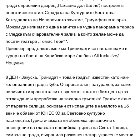
града с красивия дворец „Палацио дел Валле”, построен в
неоготически стил, Сградата на Културните Богатства,
Катедралата на Непорочното зачатие, Триумфалната арка.
Можем да изпием по една напитка на чудна панорамна тераса
с гледка към очарователния залив, а който желае може да
посети театъра „Томас Тери’’*.
Привечер продължаваме към Тринидад и се настаняваме в
курорт на брега на Карибско море /на база All Inclusive/.
Нощувка.
8 ДЕН - Закуска. Тринидат – това е градът, известен като най-
колониалният град в Куба. Очарователен, натурален, запазил
величието и красотата си от времето, когато е бил център за
отглеждане и преработка на захарна тръстика! Градът е едно
от първите селища, основани от испанците в началото на 16
век и е обявен от ЮНЕСКО за Световно културно
наследство.Туристичаската ни обиколка ще започне с
посещение на главната енорийска църква на Света Троица,
символ на града, съхранила разкошен олтар, украсен с местни