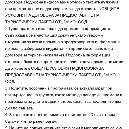
договора. Подробна информация относно таксите дължими
при прекратяване на договора, може да откриете в ОБЩИТЕ
УСЛОВИЯ НА ДОГОВОРА ЗА ПРЕДОСТАВЯНЕ НА
ТУРИСТИЧЕСКИ ПАКЕТИ ОТ „2М-КО” ООД.
2.Туроператорът има право да променя информацията
съдържаща се в настоящия документ, като уведоми
пътуващия за всяка промяна в предоговорната информация
по ясен, разбираем и видим начин преди сключването на
договора за туристически пакет. Подробна информация
относно обхвата на промените и начина на уведомяване може
да откриете в ОБЩИТЕ УСЛОВИЯ НА ДОГОВОРА ЗА
ПРЕДОСТАВЯНЕ НА ТУРИСТИЧЕСКИ ПАКЕТИ ОТ „2М-КО”
ООД.
3. Полетите, посочени в програмата, се актуализират при
потвърждение на групата, което може да доведе до промени в
програмата за дните първи и втори, както и за последните два
дни по същата.
4. За външните полети лимитът е съответно 23 кг. за голям
багаж и 7 кг. за ръчен багаж.
5. Цените на допълнителните екскурзии и мероприятия са към