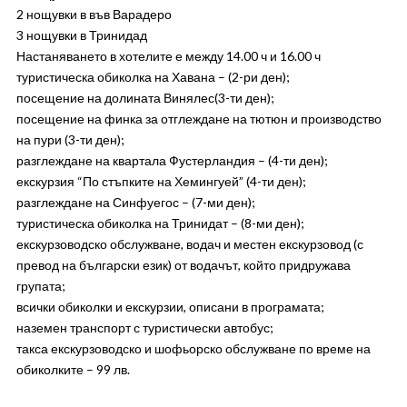
2 нощувки в във Варадеро
3 нощувки в Тринидад
Настаняването в хотелите е между 14.00 ч и 16.00 ч
туристическа обиколка на Хавана – (2-ри ден);
посещение на долината Винялес(3-ти ден);
посещение на финка за отглеждане на тютюн и производство
на пури (3-ти ден);
разглеждане на квартала Фустерландия – (4-ти ден);
екскурзия “По стъпките на Хемингуей” (4-ти ден);
разглеждане на Синфуегос – (7-ми ден);
туристическа обиколка на Тринидат – (8-ми ден);
екскурзоводско обслужване, водач и местен екскурзовод (с
превод на български език) от водачът, който придружава
групата;
всички обиколки и екскурзии, описани в програмата;
наземен транспорт с туристически автобус;
такса екскурзоводско и шофьорско обслужване по време на
обиколките – 99 лв.