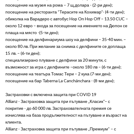
посещение на музея на рома – 7 щ.долара - (2-ри ден);
посещение на ресторанта “Терасите на Кохимар”- (4-ти ден);
обиколка на Варадеро с автобус Hop On Hop Off – 13.50 CUC –
около 12 евро – входа за посещение на имението на Дюпон се
плаща на място -(5-ти ден);
посещение на делфинариума шоу на делфини – 35-40 мин. –
около 80 лв. При желание за снимка с делфините се доплаща
15 лв. – (6-ти ден);
специализирано плуване с делфини за 20 минути, с
възможност за игра с делфините –около 180 лв – (6-ти ден);
посещение на театъра Томас Тери – 2 кука (7-ми ден);
посещение на бар Taberna La Canchánchara - (8-ми ден);
Застраховки с включена защита при COVID 19
Allianz - Застраховка защита при пътуване „Класик“– с
покритие - до 60 000 лв. Застрахователната премия се
изчислява на база продължителност на пътуване и възраст на
клиента.
Allianz - Застраховка защита при пътуване „Премиум“ – с