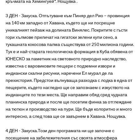
кръчмата на Хемингуей*. Нощувка .
3 ДЕН - Закуска. Отпътуване към Пиняр дел Рио – провинция
на 140 км западно от Хавана, където ще ни посрещне
уникалният пейзаж на долината Винялес. Покритите с гъсти
гори хълмове приличат на гигатски зелени купи сено, а
тукашната кокосова палма съществува от 250 милиона години.
Тук е и най-старата геологическа формация в Куба обявена от
ЮНЕСКО за паметник на световното природно наследство,
известна с варовиковите пещери с подземни извори и
индиански скални рисунки, наречени Ел мурал де ла
прехистория. Предстои вълнуваща разходка с лодка в една от
пещерите, където нагледно ще се запознаем с изкуството на
индианците по тези места. Ще направим обяд сред чудната
планинска природа и после ще посетим финка за отглеждане
на тютюн и производство на пури. Ще бъде колоритно и много
интересно, а след това ще се завърнем в Хавана. Нощувка.
4 ДЕН - Закуска.Този ден програмата ни ще започне с
посещение на забележителния със своята атмосфера