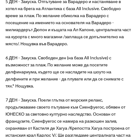
5 ДЕН - Закуска. Отпътуване за Варадеро и настаняване в
хотел на брега на Атлантика с база All Inclusive. Свободно
време за плаж. По желание обиколка на Варадеро с
посещение на имението на основателя на Варадеро -
милиардерът Дюпон и къщата на Ал Капоне, централната част
на курорта с много магазини /заплаща се допълнително на
място/. Нощувка във Варадеро.
6 ДЕН - Закуска. Свободен ден (на база All Inclusive) с
възможност за плаж. По желание може да посетите
делфинариума, където ще се насладите на шоуто на
делфините и при желание - да плувате или да се снимате с
тях.* Нощувка.
7 ДЕН - Закуска. Поели глътка от морския релакс,
продължаваме своето пътуване към Сиенфуегос, обявен от
ЮНЕСКО за световно културно наследство. Основан от
французите, Сиенфуегос се намира на разкошен залив,
охраняван от Кастиля де Хагуа /Крепостта Хагуа построена от
истанския крал Карлос V/. Ще разгледаме централната част на