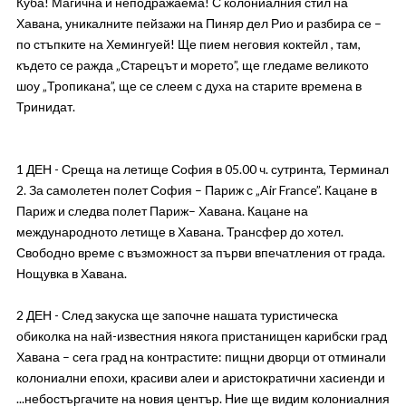
Куба! Магична и неподражаема! С колониалния стил на
Хавана, уникалните пейзажи на Пиняр дел Рио и разбира се –
по стъпките на Хемингуей! Ще пием неговия коктейл , там,
където се ражда „Старецът и морето”, ще гледаме великото
шоу „Тропикана”, ще се слеем с духа на старите времена в
Тринидат.
1 ДЕН - Среща на летище София в 05.00 ч. сутринта, Терминал
2. За самолетен полет София – Париж с „Air France”. Кацане в
Париж и следва полет Париж– Хавана. Кацане на
международното летище в Хавана. Трансфер до хотел.
Свободно време с възможност за първи впечатления от града.
Нощувка в Хавана.
2 ДЕН - След закуска ще започне нашата туристическа
обиколка на най-известния някога пристанищен карибски град
Хавана – сега град на контрастите: пищни дворци от отминали
колониални епохи, красиви алеи и аристократични хасиенди и
...небостъргачите на новия център. Ние ще видим колониалния