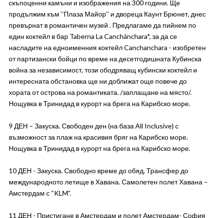
скъпоценни камъни и изображения на 300 години. Ще
продължим към ‘’Плаза Майор’’ и двореца Каунт Брюнет, днес
превърнат в романтичен музей . Предлагаме да пийнем по
един коктейл в бар Taberna La Canchánchara*, за да се
насладите на едноименния коктейл Canchanchara - изобретен
от партизански бойци по време на десетгодишната Кубинска
война за независимост, този ободряващ кубински коктейл и
интересната обстановка ще ни доближат още повече до
хората от острова на романтиката. /заплащане на място/.
Нощувка в Тринидад в курорт на брега на Карибско море.
9 ДЕН – Закуска. Свободен ден (на база All Inclusive) с
възможност за плаж на красивия бряг на Карибско море.
Нощувка в Тринидад в курорт на брега на Карибско море.
10 ДЕН - Закуска. Свободно време до обяд. Трансфер до
международното летище в Хавана. Самолетен полет Хавана –
Амстердам с “KLM”.
11 ДЕН - Пристигане в Амстердам и полет Амстердам- София