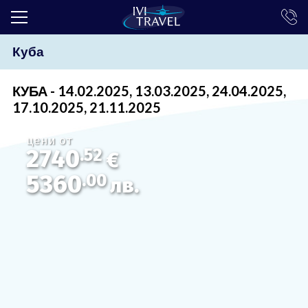
Куба
ТОП ОФЕРТИ
ПОЧИВКИ
КУБА - 14.02.2025, 13.03.2025, 24.04.2025,
17.10.2025, 21.11.2025
ЕКСКУРЗИИ
цени от
ЕКЗОТИКА
2740
.52
€
КРУИЗИ
5360
.00
лв.
LAST MINUTE
ПРАЗНИЦИ
ИНТЕРЕСНО
ТРАНСФЕРИ