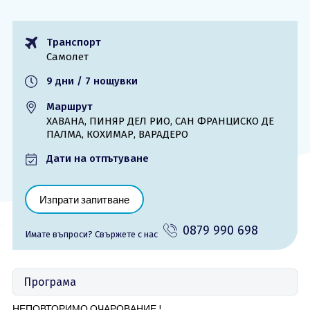
ОЩЕ
Транспорт
За нас - Ivi Travel
Лиценз
Самолет
Банкова сметка
Общи условия
9 дни / 7 нощувки
Политика за
Контакти
поверителност
Маршрут
ХАВАНА, ПИНЯР ДЕЛ РИО, САН ФРАНЦИСКО ДЕ
ПАЛМА, КОХИМАР, ВАРАДЕРО
0879 990 698
Запитване
Дати на отпътуване
Изпрати запитване
0879 990 698
Имате въпроси? Cвържете с нас
Програма
НЕПОВТОРИМО ОЧАРОВАНИЕ !