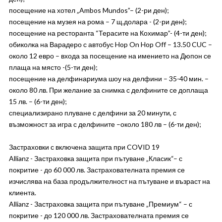
посещение на хотел „Ambos Mundos”– (2-ри ден);
посещение на музея на рома – 7 щ.долара - (2-ри ден);
посещение на ресторанта “Терасите на Кохимар”- (4-ти ден);
обиколка на Варадеро с автобус Hop On Hop Off – 13.50 CUC –
около 12 евро – входа за посещение на имението на Дюпон се
плаща на място -(5-ти ден);
посещение на делфинариума шоу на делфини – 35-40 мин. –
около 80 лв. При желание за снимка с делфините се доплаща
15 лв. – (6-ти ден);
специализирано плуване с делфини за 20 минути, с
възможност за игра с делфините –около 180 лв – (6-ти ден);
Застраховки с включена защита при COVID 19
Allianz - Застраховка защита при пътуване „Класик“– с
покритие - до 60 000 лв. Застрахователната премия се
изчислява на база продължителност на пътуване и възраст на
клиента.
Allianz - Застраховка защита при пътуване „Премиум“ – с
покритие - до 120 000 лв. Застрахователната премия се