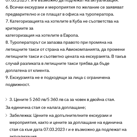
6. Всички екскурзии и мероприятия по желание се заявяват
предварително и се плащат в офиса на туроператора.
7. Категоризацията на хотелите в Куба не съответства на
критериите за
категоризация на хотелите в Европа.
8. Туроператорът си запазва правото при промяна на
летищните такси от страна на Авиокомпанията, да промени
летищните такси и съответно цената на екскурзията. В такъв
случай разликата в летищните такси трябва да бъде
доплатена от клиента.
9. Екскурзията не е подходящи за лица с ограничена
подвижност.
3. Цените 5 260 лв/5 360 лв са за човек в двойна стая.
За единична стая се налага доплащане;
Забележка: Цените на допълнителните екскурзии и
мероприятия, както и цените за доплащане на единична
стая са към дата 07.03.2023 г и е възможно да подлежат на
актуализация.