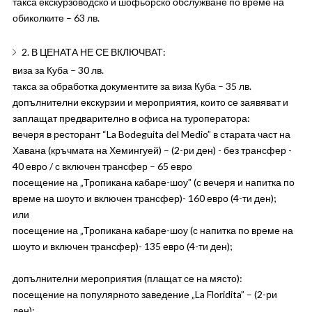
такса екскурзоводско и шофьорско обслужване по време на
обиколките – 63 лв.
2. В ЦЕНАТА НЕ СЕ ВКЛЮЧВАТ:
виза за Куба – 30 лв.
такса за обработка документите за виза Куба – 35 лв.
допълнителни екскурзии и мероприятия, които се заявяват и
заплащат предварително в офиса на туроператора:
вечеря в ресторант “La Bodeguita del Medio” в старата част на
Хавана (кръчмата на Хемингуей) – (2-ри ден) - без трансфер -
40 евро / с включен трансфер – 65 евро
посещение на „Тропикана кабаре-шоу” (с вечеря и напитка по
време на шоуто и включен трансфер)- 160 евро (4-ти ден);
или
посещение на „Тропикана кабаре-шоу (с напитка по време на
шоуто и включен трансфер)- 135 евро (4-ти ден);
допълнителни мероприятия (плащат се на място):
посещение на популярното заведение „La Floridita” – (2-ри
ден);