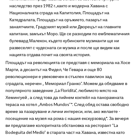
наследство през 1982 г.,както и модерна Хавана с
Националната сграда на Капитолия, Площадът на
Катедралата, Площадът на оръжието, пазарът на
занаятчиите, Градският музей или Дворецът на главните
капитани, замъкът Моро. Ще се разходим по емблематичния
булевард Малекон, където кубинските музиканти ще ни
развеселят с чудесната си музика и после ще видим как
нацията отдава почит на своята история.
Площадът на революцията се представя с мемориала на Хосе
Марти, а десантът на Фидел, Че Гевара и още 80
революционери е увековечен в стъклен павилион зад
сградата, неречен „ Мемориал Гранко”. Можем да обядваме в
популярното заведение „La Floridita”, любимото място на
Хемингуей , а след това да пийнем коктейл на панорамната
тераса на хотел „Ambos Mundos”*. След обяд остава свободно
време за пазаруване и лични интереси, или, ако желаете -
посещение на музея на рома с нашия екскурзовод*. За вечеря
ви предлагаме колоритната обстановка на ресторант “La
Bodeguita del Medio” в старата част на Хавана, известна като