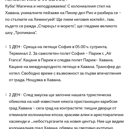
Куба! Магична и неподражаема! С колониалния стил на
Хавана, уникалните пейзажи на Пиняр дел Рио и разбира се –
по стъпките на Хемингуей! Ще пием неговия коктейл , там,
където се ражда „Старецът и морето”, ще гледаме великото
шоу „Тропикана”.
1 ДЕН - Среща на летище София в 05.00 ч. сутринта,
Терминал 2. За самолетен полет София – Париж с „Air
France”. Кацане в Париж и следва полет Париж– Хавана.
Кацане на международното летище в Хавана. Трансфер до
хотел. Свободно време с възможност за първи впечатления
от града. Нощувка в Хавана.
2 ДЕН - След закуска ще започне нашата туристическа
обиколка на най-известния някога пристанищен карибски
град Хавана – сега град на контрастите: пищни дворци от
отминали колониални епохи, красиви алеи и аристократични
хасиенди и ...небостъргачите на новия център. Ние ще видим
колониалния град Хавана, обявен за световно културно