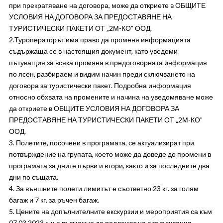
при прекратяване на договора, може да откриете в ОБЩИТЕ
УСЛОВИЯ НА ДОГОВОРА ЗА ПРЕДОСТАВЯНЕ НА
ТУРИСТИЧЕСКИ ПАКЕТИ ОТ „2М-КО” ООД.
2.Туроператорът има право да променя информацията
съдържаща се в настоящия документ, като уведоми
пътуващия за всяка промяна в предоговорната информация
по ясен, разбираем и видим начин преди сключването на
договора за туристически пакет. Подробна информация
относно обхвата на промените и начина на уведомяване може
да откриете в ОБЩИТЕ УСЛОВИЯ НА ДОГОВОРА ЗА
ПРЕДОСТАВЯНЕ НА ТУРИСТИЧЕСКИ ПАКЕТИ ОТ „2М-КО”
ООД.
3. Полетите, посочени в програмата, се актуализират при
потвърждение на групата, което може да доведе до промени в
програмата за дните първи и втори, както и за последните два
дни по същата.
4. За външните полети лимитът е съответно 23 кг. за голям
багаж и 7 кг. за ръчен багаж.
5. Цените на допълнителните екскурзии и мероприятия са към
07.03.2023 г. и е възможно да подлежат на актуализация.