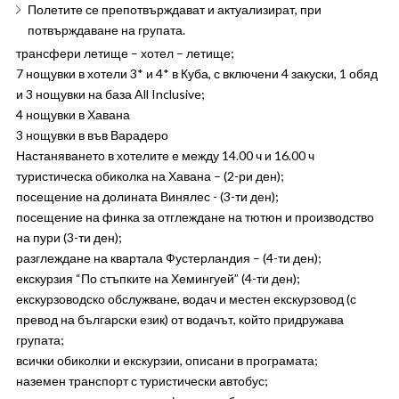
Полетите се препотвърждават и актуализират, при
потвърждаване на групата.
трансфери летище – хотел – летище;
7 нощувки в хотели 3* и 4* в Куба, с включени 4 закуски, 1 обяд
и 3 нощувки на база All Inclusive;
4 нощувки в Хавана
3 нощувки в във Варадеро
Настаняването в хотелите е между 14.00 ч и 16.00 ч
туристическа обиколка на Хавана – (2-ри ден);
посещение на долината Винялес - (3-ти ден);
посещение на финка за отглеждане на тютюн и производство
на пури (3-ти ден);
разглеждане на квартала Фустерландия – (4-ти ден);
екскурзия “По стъпките на Хемингуей” (4-ти ден);
екскурзоводско обслужване, водач и местен екскурзовод (с
превод на български език) от водачът, който придружава
групата;
всички обиколки и екскурзии, описани в програмата;
наземен транспорт с туристически автобус;