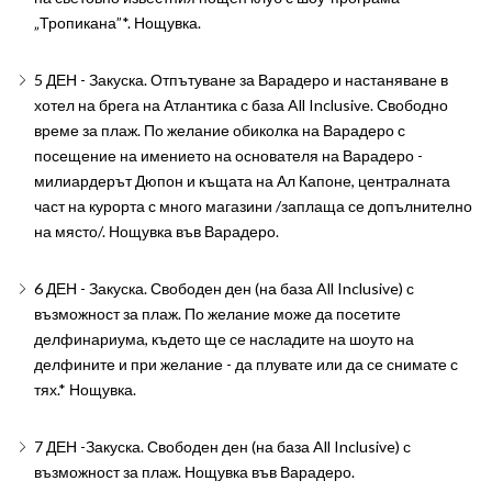
„Тропикана”*. Нощувка.
5 ДЕН - Закуска. Отпътуване за Варадеро и настаняване в
хотел на брега на Атлантика с база All Inclusive. Свободно
време за плаж. По желание обиколка на Варадеро с
посещение на имението на основателя на Варадеро -
милиардерът Дюпон и къщата на Ал Капоне, централната
част на курорта с много магазини /заплаща се допълнително
на място/. Нощувка във Варадеро.
6 ДЕН - Закуска. Свободен ден (на база All Inclusive) с
възможност за плаж. По желание може да посетите
делфинариума, където ще се насладите на шоуто на
делфините и при желание - да плувате или да се снимате с
тях.* Нощувка.
7 ДЕН -Закуска. Свободен ден (на база All Inclusive) с
възможност за плаж. Нощувка във Варадеро.