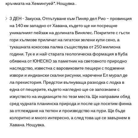
кръчмата на Хемингуей*. Нощувка .
3 ДЕН - Закуска. Отпътуване към Пиняр дел Рио – провинция
на 140 км западно от Хавана, където ще ни посрещне
уникалният пейзаж на долината Винялес. Покритите с гъсти
гори хълмове приличат на гигатски зелени купи сено, а
тукашната кокосова палма съществува от 250 милиона
години. Тук е и най-старата геологическа формация в Куба
обявена от ЮНЕСКО за паметник на световното природно
наследство, известна с варовиковите пещери с подземни
извори и индиански скални рисунки, наречени Ел мурал де
ла прехистория. Предстои вълнуваща разходка с лодка в
една от пещерите, където нагледно ще се запознаем с
изкуството на индианците по тези места. Ще направим обяд
сред чудната планинска природа и после ще посетим финка
за отглеждане на тютюн и производство на пури. Ще бъде
колоритно и много интересно, а след това ще се завърнем в
Хавана. Нощувка.