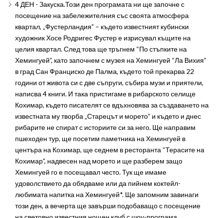
4 ДЕН - Закуска.Този ден програмата ни ще започне с
посещение на забележителния със своята атмосфера
квартал, „Фустерландия” – където известният кубински
художник Хосе Родригес Фустер е изрисувал къщите на
целия квартал. След това ще тръгнем “По стъпките на
Хемингуей”, като започнем с музея на Хемингуей “Ла Вихия”
в град Сан Франциско де Палма, където той прекарва 22
години от живота си с две съпруги, събира музи и приятели,
написва 4 книги. И така пристигаме в рибарското селище
Кохимар, където писателят се вдъхновява за създаването на
известната му творба „Старецът и морето” и където и днес
рибарите не спират с историите си за него. Ще направим
пшеходен тур, ще посетим паметника на Хемингуей в
центъра на Кохимар, ще седнем в ресторанта “Терасите на
Кохимар”, надвесен над морето и ще разберем защо
Хемингуей го е посещавал често. Тук ще имаме
удоволствието да обядваме или да пийнем коктейл-
любимата напитка на Хемингуей*. Ще запомним завинаги
този ден, а вечерта ще завърши подобаващо с посещение
на световно известния нощен клуб с шоу-програма