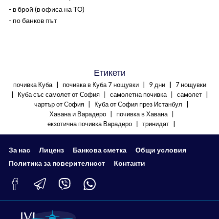
- в брой (в офиса на ТО)
- по банков път
Етикети
|
|
|
почивка Куба
почивка в Куба 7 нощувки
9 дни
7 нощувки
|
|
|
|
Куба със самолет от София
самолетна почивка
самолет
|
|
чартър от София
Куба от София през Истанбул
|
|
Хавана и Варадеро
почивка в Хавана
|
|
екзотична почивка Варадеро
тринидат
За нас
Лиценз
Банкова сметка
Общи условия
Политика за поверителност
Контакти