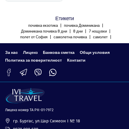
Етикети
|
|
почивка екзотика
почивка Доминикана
|
|
|
Доминикана почивка 8 дни
8 дни
7 нощувки
|
|
|
полет от София
самолетна почивка
самолет
За нас
Лиценз
Банкова сметка
Общи условия
Политика за поверителност
Контакти
Лиценз номер ТА РК-01-7972
гр. Бургас, ул.Цар Симеон I № 18