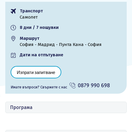
ОЩЕ
Транспорт
Самолет
За нас - Ivi Travel
Лиценз
Банкова сметка
Общи условия
8 дни / 7 нощувки
Политика за
Контакти
Маршрут
поверителност
София - Мадрид - Пунта Кана - София
Дати на отпътуване
0879 990 698
Запитване
Изпрати запитване
0879 990 698
Имате въпроси? Cвържете с нас
Програма