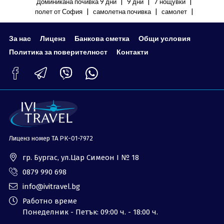
|
|
|
Доминикана почивка 9 дни
9 дни
7 нощувки
ОЩЕ
|
|
|
полет от София
самолетна почивка
самолет
За нас - Ivi Travel
Лиценз
За нас
Лиценз
Банкова сметка
Общи условия
Банкова сметка
Общи условия
Политика за поверителност
Контакти
Политика за
Контакти
поверителност
0879 990 698
Запитване
Лиценз номер ТА РК-01-7972
гр. Бургас, ул.Цар Симеон I № 18
0879 990 698
info@ivitravel.bg
Работно време
Понеделник - Петък: 09:00 ч. - 18:00 ч.