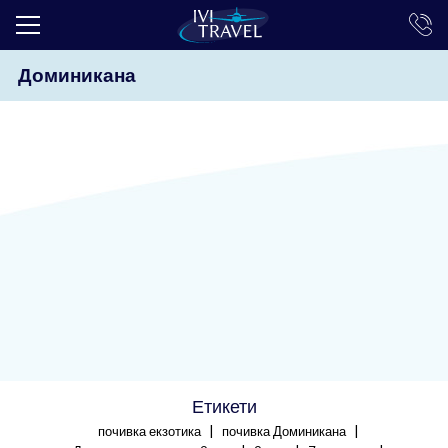
Доминикана
ТОП ОФЕРТИ
ПОЧИВКИ
ЕКСКУРЗИИ
ЕКЗОТИКА
КРУИЗИ
LAST MINUTE
ПРАЗНИЦИ
ИНТЕРЕСНО
Етикети
ТРАНСФЕРИ
|
|
почивка екзотика
почивка Доминикана