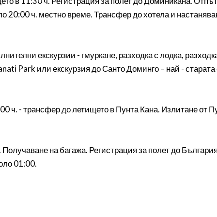
то в 11:30 ч. Регистрация за полет до Доминикана. Отпът
ло 20:00 ч. местно време. Трансфер до хотела и настанява
лнителни екскурзии - гмуркане, разходка с лодка, разход
anati Park или екскурзия до Санто Доминго – най - старат
0 ч. - трансфер до летището в Пунта Кана. Излитане от Пу
. Получаване на багажа. Регистрация за полет до Българи
оло 01:00.