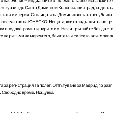
о население – индианците от племето Таино, испанските 
 екскурзия до Санто Доминго и Колониалния град, където 
ската империя. Столицата на Доминиканската република е
 наследство на ЮНЕСКО. Нещата, които задължително тря
ки плодове, ромът и пурите им. Не си тръгвайте без да ст
е на ритъма на меренгето, бачатата и салсата, които зав
а за регистрация за полет. Отпътуване за Мадрид по раз
е. Свободно време. Нощувка.