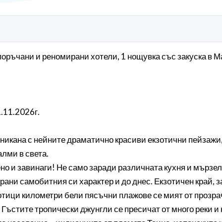
епоръчани и реномирани хотели, 1 нощувка със закуска в 
1.11.2026г.
никана с нейните драматично красиви екзотични пейзажи,
алми в света.
о и завинаги! Не само заради различната кухня и мързелу
ани самобитния си характер и до днес. Екзотичен край,
тици километри бели пясъчни плажове се мият от прозрач
 Гъстите тропически джунгли се пресичат от много реки и