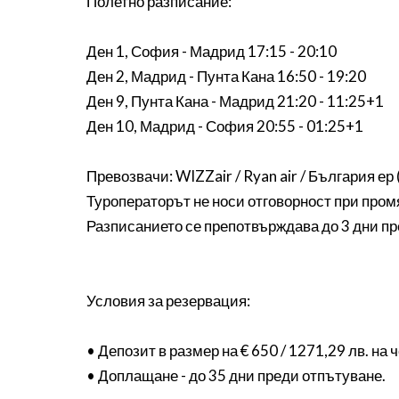
Полетно разписание:
Ден 1, София - Мадрид 17:15 - 20:10
Ден 2, Мадрид - Пунта Кана 16:50 - 19:20
Ден 9, Пунта Кана - Мадрид 21:20 - 11:25+1
Ден 10, Мадрид - София 20:55 - 01:25+1
Превозвачи: WIZZair / Ryan air / България ер (
Туроператорът не носи отговорност при пром
Разписанието се препотвърждава до 3 дни пр
Условия за резервация:
• Депозит в размер на € 650 / 1271,29 лв. на
• Доплащане - до 35 дни преди отпътуване.