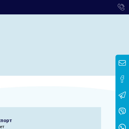
спорт
ет