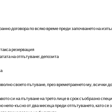
анно договора по всяко време преди започването на изпъ
к такса резервация
датата на отпътуване: депозита
ма
олно своето пътуване, през времетраенето му, всички д
то си на пътуване на трето лице в срок съобразно спец
но непо-късно от два месеца преди отпътуването, като 