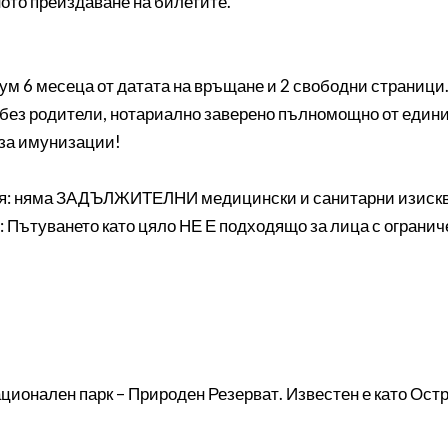
ото преиздаване на билетите.
м 6 месеца от датата на връщане и 2 свободни страници
и без родители, нотариално заверено пълномощно от един
 за имунизации!
ия: няма ЗАДЪЛЖИТЕЛНИ медицински и санитарни изискв
: Пътуването като цяло НЕ Е подходящо за лица с ограни
ционален парк – Природен Резерват. Известен е като Остр