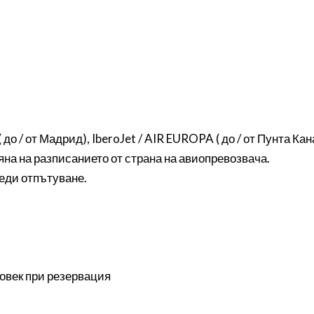
 до / от Мадрид), IberoJet / AIR EUROPA ( до / от Пунта Кан
яна на разписанието от страна на авиопревозвача.
еди отпътуване.
 човек при резервация