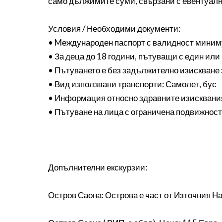
само дължимите суми, свързани с евентуалн
Условия / Необходими документи:
• Mеждународен паспорт с валидност миниму
• За деца до 18 години, пътуващи с един ил
• Пътуването е без задължително изискване
• Вид използвани транспорти: Самолет, бус
• Информация относно здравните изискван
• Пътуване на лица с ограничена подвижност
Допълнителни екскурзии:
Остров Саона: Острова е част от Източния На