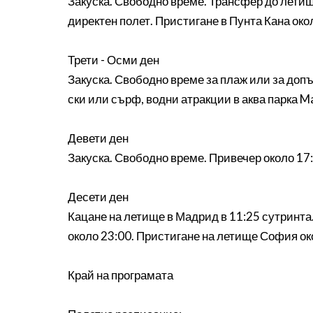
Закуска. Свободно време. Трансфер до летище
директен полет. Пристигане в Пунта Кана око
Трети - Осми ден
Закуска. Свободно време за плаж или за допъ
ски или сърф, водни атракции в аква парка M
Девети ден
Закуска. Свободно време. Привечер около 17:0
Десети ден
Кацане на летище в Мадрид в 11:25 сутринта
около 23:00. Пристигане на летище София ок
Край на програмата