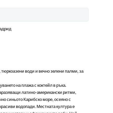
Мадрид
 тюркоазени води и вечно зелени палми, за
ването на плажа с коктейл в ръка.
 заразяващи латино-американски ритми,
но синьото Карибско море, осеяно с
 красиви водопади. Местната култура е