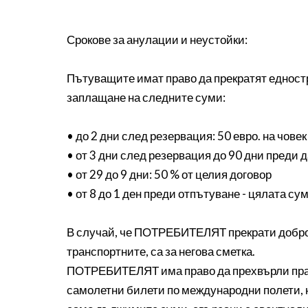
Срокове за анулации и неустойки:
Пътуващите имат право да прекратят едностр
заплащане на следните суми:
• до 2 дни след резервация: 50 евро. на чове
• от 3 дни след резервация до 90 дни преди 
• от 29 до 9 дни: 50 % от целия договор
• от 8 до 1 ден преди отпътуване - цялата су
В случай, че ПОТРЕБИТЕЛЯТ прекрати добров
транспортните, са за негова сметка.
ПОТРЕБИТЕЛЯТ има право да прехвърли право
самолетни билети по международни полети, 