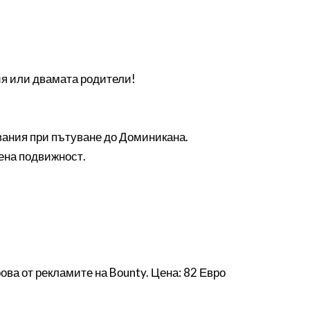
.
ия или двамата родители!
ания при пътуване до Доминикана.
чена подвижност.
ова от рекламите на Bоunty. Цена: 82 Евро