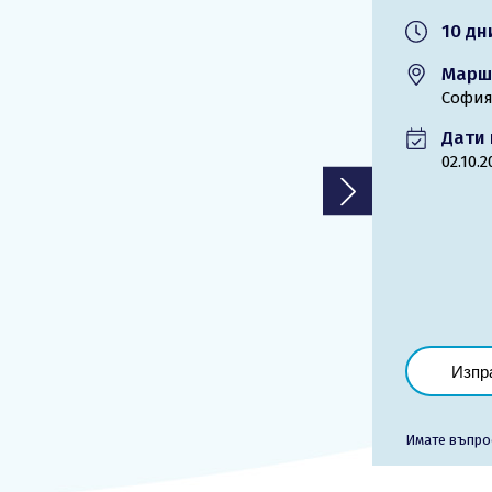
10 дн
Лиценз
Марш
София
Общи условия
Контакти
Дати 
02.10.
Запитване
Изпр
Имате въпро