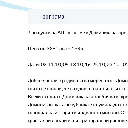
Програма
7 нощувки на ALL Inclusive в Доминикана, пр
Цена от: 3881 лв./ € 1985
Дати: 02-11.10, 09-18.10, 16-25.10, 23.10 - 0
Добре дошли в родината на меренгето - Доми
които се говори, че са едни от най-високите п
Всеки стъпил в Доминикана я заобичва искрен
Доминиканската република е съумяла да съхр
колониална история и индианско минало. Сто
кристални лагуни и пъстри коралови рифове.