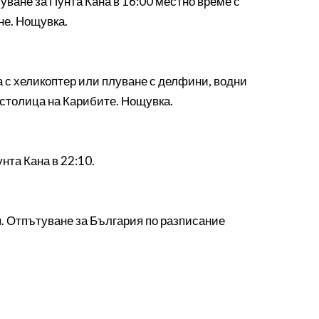
уване за Пунта Кана в 16:00 местно време с
не. Нощувка.
ка с хеликоптер или плуване с делфини, водни
а столица на Карибите. Нощувка.
нта Кана в 22:10.
я. Отпътуване за България по разписание