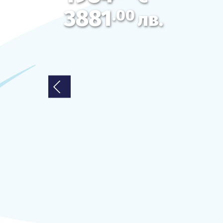
3881
.00
ОЩЕ
лв.
За нас - Ivi Travel
Банкова сметка
Политика за поверителност
0879 990 698