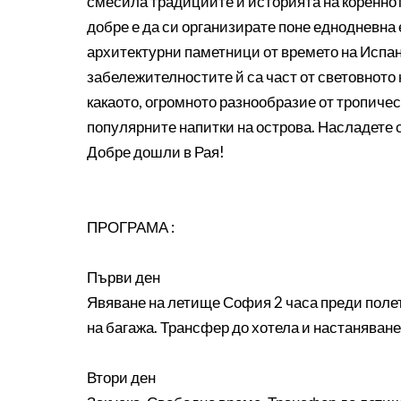
смесила традициите и историята на кореннот
добре е да си организирате поне еднодневна
архитектурни паметници от времето на Испан
забележителностите й са част от световното
какаото, огромното разнообразие от тропичес
популярните напитки на острова. Насладете с
Добре дошли в Рая!
ПРОГРАМА :
Първи ден
Явяване на летище София 2 часа преди полет
на багажа. Трансфер до хотела и настаняван
Втори ден