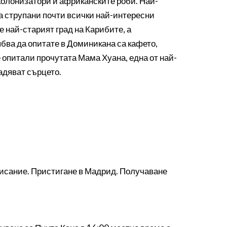
колонизатори и африканските роби. Най-
са струпани почти всички най-интересни
 най-старият град на Карибите, а
бва да опитате в Доминикана са кафето,
е опитали прочутата Мама Хуана, една от най-
ладяват сърцето.
писание. Пристигане в Мадрид. Получаване