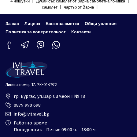
|
|
4 нощувки
Дубай със самолет от Варна самолетна почивка
ОЩЕ
|
|
самолет
чартър от Варна
За нас - Ivi Travel
Лиценз
За нас
Лиценз
Банкова сметка
Общи условия
Банкова сметка
Общи условия
Политика за поверителност
Контакти
Политика за
Контакти
поверителност
0879 990 698
Запитване
Лиценз номер ТА РК-01-7972
гр. Бургас, ул.Цар Симеон I № 18
0879 990 698
info@ivitravel.bg
Работно време
Понеделник - Петък: 09:00 ч. - 18:00 ч.