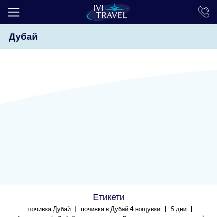
Дубай
ТОП ОФЕРТИ
ПОЧИВКИ
ЕКСКУРЗИИ
ЕКЗОТИКА
КРУИЗИ
LAST MINUTE
ПРАЗНИЦИ
ИНТЕРЕСНО
Етикети
ТРАНСФЕРИ
|
|
|
почивка Дубай
почивка в Дубай 4 нощувки
5 дни