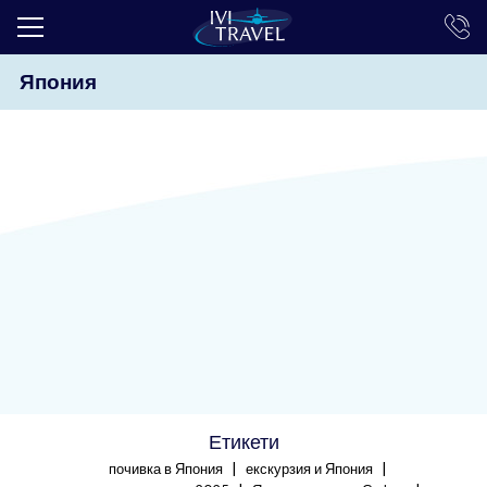
Япония
ТОП ОФЕРТИ
ПОЧИВКИ
ЕКСКУРЗИИ
ЕКЗОТИКА
КРУИЗИ
LAST MINUTE
ПРАЗНИЦИ
ИНТЕРЕСНО
Етикети
ТРАНСФЕРИ
|
|
почивка в Япония
екскурзия и Япония