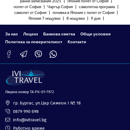
|
|
ранни записвания 2025
Япония полет от София
ОЩЕ
|
|
|
полет от София
Чартър София
самолетна програма
|
|
самолет от София
почивка в Япония с полет от София
За нас - Ivi Travel
Лиценз
|
|
|
Япония 7 нощувки
8 нощувки
9 дни
Банкова сметка
Общи условия
За нас
Лиценз
Банкова сметка
Общи условия
Политика за
Контакти
поверителност
Политика за поверителност
Контакти
0879 990 698
Запитване
Лиценз номер ТА РК-01-7972
гр. Бургас, ул.Цар Симеон I № 18
0879 990 698
info@ivitravel.bg
Работно време