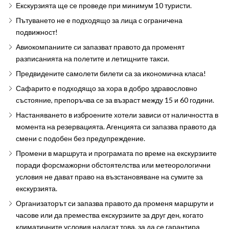
Екскурзията ще се проведе при минимум 10 туристи.
Пътуването не е подходящо за лица с ограничена
подвижност!
Авиокомпаниите си запазват правото да променят
разписанията на полетите и летищните такси.
Предвидените самолети билети са за икономична класа!
Сафарито е подходящо за хора в добро здравословно
състояние, препоръчва се за възраст между 15 и 60 години.
Настаняването в изброените хотели зависи от наличността в
момента на резервацията. Агенцията си запазва правото да
смени с подобен без предупреждение.
Промени в маршрута и програмата по време на екскурзиите
поради форсмажорни обстоятелства или метеорологични
условия не дават право на възстановяване на сумите за
екскурзията.
Организаторът си запазва правото да променя маршрути и
часове или да премества екскурзиите за друг ден, когато
климатичните условия налагат това, за да се гарантира