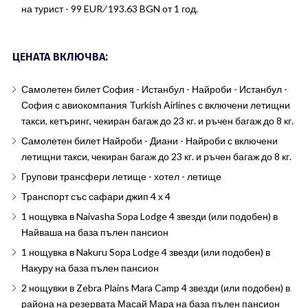
на турист - 99 EUR ∕ 193.63 BGN от 1 год.
ЦЕНАТА ВКЛЮЧВА:
Самолетен билет София - Истанбул - Найроби - Истанбул -
София с авиокомпания Turkish Airlines с включени летищни
такси, кетъринг, чекиран багаж до 23 кг. и ръчен багаж до 8 кг.
Самолетен билет Найроби - Диани - Найроби с включени
летищни такси, чекиран багаж до 23 кг. и ръчен багаж до 8 кг.
Групови трансфери летище - хотел - летище
Транспорт със сафари джип 4 х 4
1 нощувка в Naivasha Sopa Lodge 4 звезди (или подобен) в
Найваша на база пълен пансион
1 нощувка в Nakuru Sopa Lodge 4 звезди (или подобен) в
Накуру на база пълен пансион
2 нощувки в Zebra Plains Mara Camp 4 звезди (или подобен) в
района на резервата Масай Мара на база пълен пансион