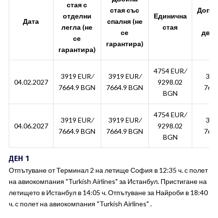
стая с
стая със
Допъ
отделни
Единична
Дата
спалня (не
ле
легла (не
стая
се
двой
се
гарантира)
гарантира)
4754 EUR ∕
3919 EUR ∕
3919 EUR ∕
391
04.02.2027
9298.02
7664.9 BGN
7664.9 BGN
766
BGN
4754 EUR ∕
3919 EUR ∕
3919 EUR ∕
391
04.06.2027
9298.02
7664.9 BGN
7664.9 BGN
766
BGN
ДЕН 1
Отпътуване от Терминал 2 на летище София в 12:35 ч. с полет
на авиокомпания "Turkish Airlines" за Истанбул. Пристигане на
летището в Истанбул в 14:05 ч. Отпътуване за Найроби в 18:40
ч. с полет на авиокомпания "Turkish Airlines" .