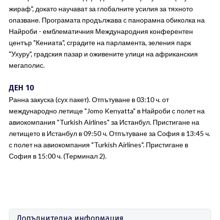
жираф", докато научават за глобалните усилия за тяхното
опазване. Програмата продължава с панорамна обиколка на
Найроби - емблематичния Международния конферентен
център "Кениата", сградите на парламента, зеления парк
"Ухуру", градския пазар и оживените улици на африканския
мегаполис.
ДЕН 10
Ранна закуска (сух пакет). Отпътуване в 03:10 ч. от
международно летище "Jomo Kenyatta" в Найроби с полет на
авиокомпания "Turkish Airlines" за Истанбул. Пристигане на
летището в Истанбул в 09:50 ч. Отпътуване за София в 13:45 ч.
с полет на авиокомпания "Turkish Airlines". Пристигане в
София в 15:00 ч. (Терминал 2).
Допълнителна информация