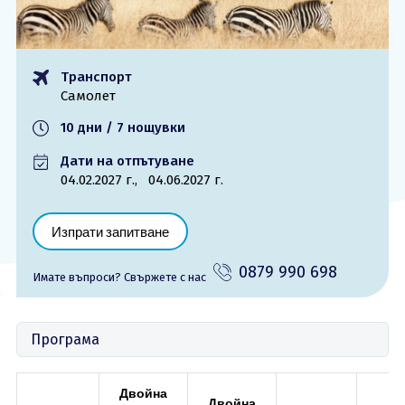
ОЩЕ
За нас - Ivi Travel
Лиценз
Транспорт
Банкова сметка
Общи условия
Самолет
Политика за
Контакти
поверителност
10 дни / 7 нощувки
Дати на отпътуване
0879 990 698
Запитване
04.02.2027 г.,
04.06.2027 г.
Изпрати запитване
0879 990 698
Имате въпроси? Cвържете с нас
Програма
Двойна
Двойна