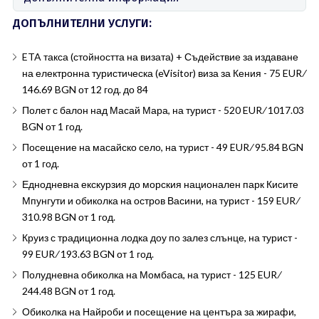
ДОПЪЛНИТЕЛНИ УСЛУГИ:
ETA такса (стойността на визата) + Съдействие за издаване
на електронна туристическа (eVisitor) виза за Кения - 75 EUR ∕
146.69 BGN от 12 год. до 84
Полет с балон над Масай Мара, на турист - 520 EUR ∕ 1017.03
BGN от 1 год.
Посещение на масайско село, на турист - 49 EUR ∕ 95.84 BGN
от 1 год.
Еднодневна екскурзия до морския национален парк Кисите
Мпунгути и обиколка на остров Васини, на турист - 159 EUR ∕
310.98 BGN от 1 год.
Круиз с традиционна лодка доу по залез слънце, на турист -
99 EUR ∕ 193.63 BGN от 1 год.
Полудневна обиколка на Момбаса, на турист - 125 EUR ∕
244.48 BGN от 1 год.
Обиколка на Найроби и посещение на центъра за жирафи,