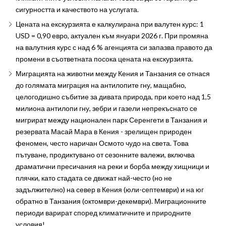
сигурността и качеството на услугата.
Цената на екскурзията е калкулирана при валутен курс: 1
USD = 0,90 евро, актуален към януари 2026 г. При промяна
на валутния курс с над 6 % агенцията си запазва правото да
промени в съответната посока цената на екскурзията.
Миграцията на животни между Кения и Танзания се отнася
до голямата миграция на антилопите гну, мащабно,
целогодишно събитие за дивата природа, при което над 1,5
милиона антилопи гну, зебри и газели непрекъснато се
мигрират между национален парк Серенгети в Танзания и
резервата Масай Мара в Кения - зрелищен природен
феномен, често наричан Осмото чудо на света. Това
пътуване, продиктувано от сезонните валежи, включва
драматични пресичания на реки и борба между хищници и
плячки, като стадата се движат най-често (но не
задължително) на север в Кения (юли-септември) и на юг
обратно в Танзания (октомври-декември). Миграционните
периоди варират според климатичните и природните
условия!