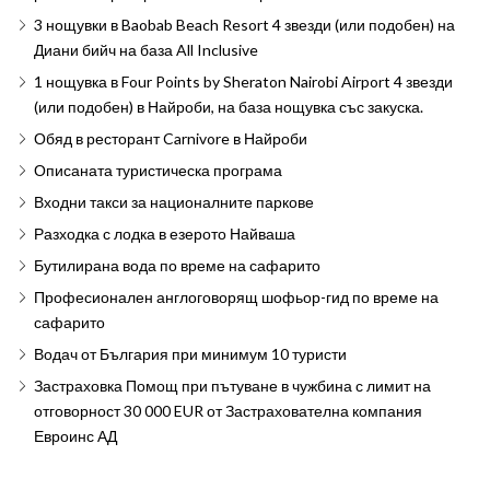
3 нощувки в Baobab Beach Resort 4 звезди (или подобен) на
Диани бийч на база All Inclusive
1 нощувка в Four Points by Sheraton Nairobi Airport 4 звезди
(или подобен) в Найроби, на база нощувка със закуска.
Обяд в ресторант Carnivore в Найроби
Описаната туристическа програма
Входни такси за националните паркове
Разходка с лодка в езерото Найваша
Бутилирана вода по време на сафарито
Професионален англоговорящ шофьор-гид по време на
сафарито
Водач от България при минимум 10 туристи
Застраховка Помощ при пътуване в чужбина с лимит на
отговорност 30 000 EUR от Застрахователна компания
Евроинс АД