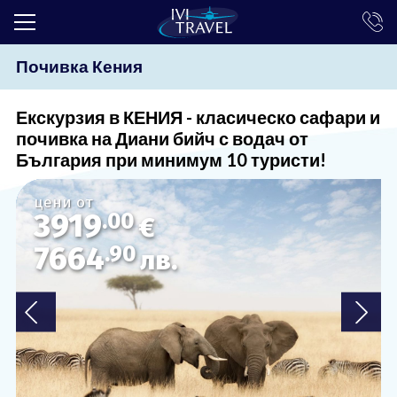
Почивка Кения
ТОП ОФЕРТИ
ПОЧИВКИ
Екскурзия в КЕНИЯ - класическо сафари и
почивка на Диани бийч с водач от
ЕКСКУРЗИИ
България при минимум 10 туристи!
ЕКЗОТИКА
цени от
3919
.00
КРУИЗИ
€
7664
.90
лв.
LAST MINUTE
ПРАЗНИЦИ
ИНТЕРЕСНО
ТРАНСФЕРИ