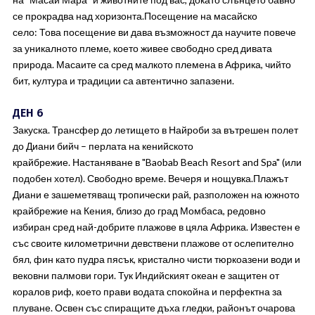
се прокрадва над хоризонта.Посещение на масайско
село: Това посещение ви дава възможност да научите повече
за уникалното племе, което живее свободно сред дивата
природа. Масаите са сред малкото племена в Африка, чийто
бит, култура и традиции са автентично запазени.
ДЕН 6
Закуска. Трансфер до летището в Найроби за вътрешен полет
до Диани бийч – перлата на кенийското
крайбрежие. Настаняване в "Baobab Beach Resort and Spa" (или
подобен хотел). Свободно време. Вечеря и нощувка.Плажът
Диани е зашеметяващ тропически рай, разположен на южното
крайбрежие на Кения, близо до град Момбаса, редовно
избиран сред най-добрите плажове в цяла Африка. Известен е
със своите километрични девствени плажове от ослепително
бял, фин като пудра пясък, кристално чисти тюркоазени води и
вековни палмови гори. Тук Индийският океан е защитен от
коралов риф, което прави водата спокойна и перфектна за
плуване. Освен със спиращите дъха гледки, районът очарова