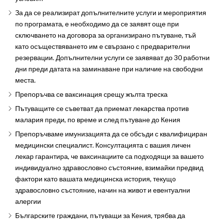
За да се реализират допълнителните услуги и мероприятия
по програмата, е необходимо да се заявят още при
сключването на договора за организирано пътуване, тъй
като осъществяването им е свързано с предварителни
резервации. Допълнителни услуги се заявяват до 30 работни
дни преди датата на заминаване при наличие на свободни
места.
Препоръчва се ваксинация срещу жълта треска
Пътуващите се съветват да приемат лекарства против
малария преди, по време и след пътуване до Кения
Препоръчваме имунизацията да се обсъди с квалифициран
медицински специалист. Консултацията с вашия личен
лекар гарантира, че ваксинациите са подходящи за вашето
индивидуално здравословно състояние, взимайки предвид
фактори като вашата медицинска история, текущo
здравословнo състояние, начин на живот и евентуални
алергии
Българските граждани, пътуващи за Кения, трябва да