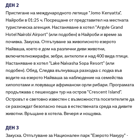
ДЕН 2
Пристигане на международното летище "Jomo Kenyatta",
Найроби в 01:25 ч. Посрещане от представител на местната
туристическа агенция. Настаняване в хотел "Argyle Grand
Hotel Nairobi Airport" (или подобен) в Найроби и време за
почивка. Закуска. Oтпътуване за живописното езерото
Найваша, което е дом на различни диви животни,
включителножирафи, зебри, антилопи и над 400 вида птици.
Настаняване в хотел "Lake Naivasha Sopa Resort" (или
подобен). Обяд. Следва вълнуваща разходка с лодка във
водите на езерото Найваша за наблюдение на семейства
хипопотами и ловуващи африкански орли рибари. Програмата
продължава с пешеходен тур на остров "Crescent Island".
Островът е световно известен с възможността посетителите да
се разхождат безопасно пеша в естествената среда на дивите
животни. Връщане в хотела. Вечеря и нощувка.
ДЕН 3
Закуска. Отпътуване за Национален парк "Езерото Накуру" -