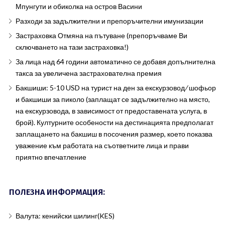
Мпунгути и обиколка на остров Васини
Разходи за задължителни и препоръчителни имунизации
Застраховка Отмяна на пътуване (препоръчваме Ви
сключването на тази застраховка!)
За лица над 64 години автоматично се добавя допълнителна
такса за увеличена застрахователна премия
Бакшиши: 5-10 USD на турист на ден за екскурзовод ∕ шофьор
и бакшиши за пиколо (заплащат се задължително на място,
на екскурзовода, в зависимост от предоставената услуга, в
брой). Културните особености на дестинацията предполагат
заплащането на бакшиш в посочения размер, което показва
уважение към работата на съответните лица и прави
приятно впечатление
ПОЛЕЗНА ИНФОРМАЦИЯ:
Валута: кенийски шилинг(KES)