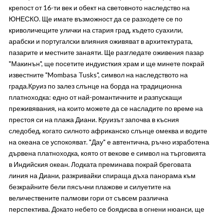
крепост от 16-ти век и обект на световното наследство на
ЮНЕСКО. Ще имате възможност да се разходете се по
криволичещите улички на стария град, където суахили,
арабски и португалски влияния оживяват в архитектурата,
пазарите и местните занаяти. Ще разгледате оживения пазар
"Макинън", ще посетите индуисткия храм и ще минете покрай
известните "Mombasa Tusks", символ на наследството на
града.Круиз по залез слънце на борда на традиционна
платноходка: едно от най-романтичните и разпускащи
преживявания, на които можете да се насладите по време на
престоя си на плажа Диани. Круизът започва в късния
следобед, когато силното африканско слънце омеква и водите
на океана се успокояват. "Дау" е автентична, ръчно изработена
дървена платноходка, която от векове е символ на търговията
в Индийския океан. Лодката преминава покрай бреговата
линия на Диани, разкривайки спираща дъха панорама към
безкрайните бели пясъчни плажове и силуетите на
величествените палмови гори от съвсем различна
перспектива. Докато небето се боядисва в огнени нюанси, ще