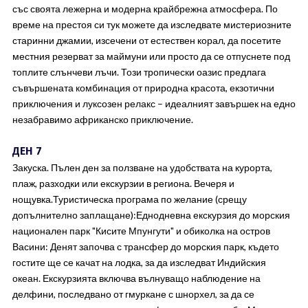
със своята лежерна и модерна крайбрежна атмосфера. По
време на престоя си тук можете да изследвате мистериозните
старинни джамии, изсечени от естествен корал, да посетите
местния резерват за маймуни или просто да се отпуснете под
топлите слънчеви лъчи. Този тропически оазис предлага
съвършената комбинация от природна красота, екзотични
приключения и луксозен релакс – идеалният завършек на едно
незабравимо африканско приключение.
ДЕН 7
Закуска. Пълен ден за ползване на удобствата на курорта,
плаж, разходки или екскурзии в региона. Вечеря и
нощувка.Туристическа програма по желание (срещу
допълнително заплащане):Еднодневна екскурзия до морския
национален парк "Кисите Мпунгути" и обиколка на остров
Васини: Денят започва с трансфер до морския парк, където
гостите ще се качат на лодка, за да изследват Индийския
океан. Екскурзията включва вълнуващо наблюдение на
делфини, последвано от гмуркане с шнорхел, за да се