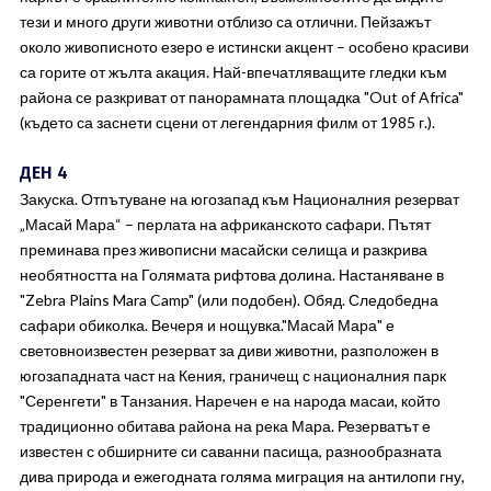
тези и много други животни отблизо са отлични. Пейзажът
около живописното езеро е истински акцент – особено красиви
са горите от жълта акация. Най-впечатляващите гледки към
района се разкриват от панорамната площадка "Out of Africa"
(където са заснети сцени от легендарния филм от 1985 г.).
ДЕН 4
Закуска. Отпътуване на югозапад към Националния резерват
„Масай Мара“ – перлата на африканското сафари. Пътят
преминава през живописни масайски селища и разкрива
необятността на Голямата рифтова долина. Настаняване в
"Zebra Plains Mara Camp" (или подобен). Обяд. Следобедна
сафари обиколка. Вечеря и нощувка."Масай Мара" е
световноизвестен резерват за диви животни, разположен в
югозападната част на Кения, граничещ с националния парк
"Серенгети" в Танзания. Наречен е на народа масаи, който
традиционно обитава района на река Мара. Резерватът е
известен с обширните си саванни пасища, разнообразната
дива природа и ежегодната голяма миграция на антилопи гну,