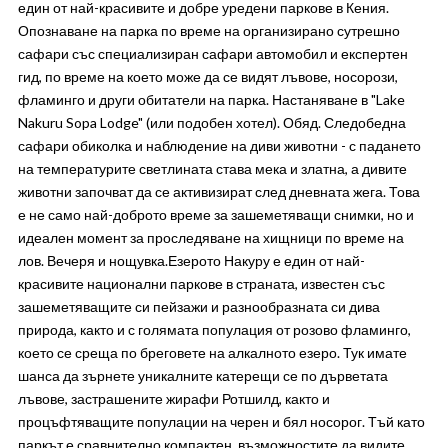
един от най-красивите и добре уредени паркове в Кения.
Опознаване на парка по време на организирано сутрешно
сафари със специализиран сафари автомобил и експертен
гид, по време на което може да се видят лъвове, носорози,
фламинго и други обитатели на парка. Настаняване в "Lake
Nakuru Sopa Lodge" (или подобен хотел). Обяд. Следобедна
сафари обиколка и наблюдение на диви животни - с падането
на температурите светлината става мека и златна, а дивите
животни започват да се активизират след дневната жега. Това
е не само най-доброто време за зашеметяващи снимки, но и
идеален момент за проследяване на хищници по време на
лов. Вечеря и нощувка.Езерото Накуру е един от най-
красивите национални паркове в страната, известен със
зашеметяващите си пейзажи и разнообразната си дива
природа, както и с голямата популация от розово фламинго,
което се среща по бреговете на алкалното езеро. Тук имате
шанса да зърнете уникалните катерещи се по дърветата
лъвове, застрашените жирафи Ротшилд, както и
процъфтяващите популации на черен и бял носорог. Тъй като
паркът е сравнително компактен, възможностите да видите