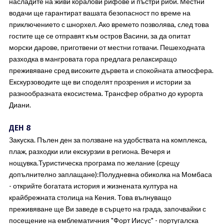
насладите на живи коралови рифове и пъстри риби. Местни
водачи ще гарантират вашата безопасност по време на
приключението с шнорхел. Ако времето позволява, cлед това
гостите ще се отправят към остров Васини, за да опитат
морски дарове, приготвени от местни готвачи. Пешеходната
разходка в мангровата гора предлага релаксиращо
преживяване сред високите дървета и спокойната атмосфера.
Екскурзоводите ще ви споделят прозрения и истории за
разнообразната екосистема. Трансфер обратно до курорта
Диани.
ДЕН 8
Закуска. Пълен ден за ползване на удобствата на комплекса,
плаж, разходки или екскурзии в региона. Вечеря и
нощувка.Туристическа програма по желание (срещу
допълнително заплащане):Полудневна обиколка на Момбаса
- открийте богатата история и жизнената култура на
крайбрежната столица на Кения. Това вълнуващо
преживяване ще Ви заведе в сърцето на града, започвайки с
посещение на емблематичния "Форт Иисус" - португалска