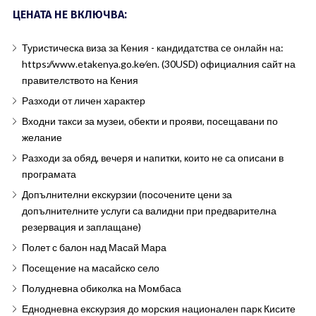
ЦЕНАТА НЕ ВКЛЮЧВА:
Туристическа виза за Кения - кандидатства се онлайн на:
https:∕∕www.etakenya.go.ke∕en. (30USD) официалния сайт на
правителството на Кения
Разходи от личен характер
Входни такси за музеи, обекти и прояви, посещавани по
желание
Разходи за обяд, вечеря и напитки, които не са описани в
програмата
Допълнителни екскурзии (посочените цени за
допълнителните услуги са валидни при предварителна
резервация и заплащане)
Полет с балон над Масай Мара
Посещение на масайско село
Полудневна обиколка на Момбаса
Еднодневна екскурзия до морския национален парк Кисите