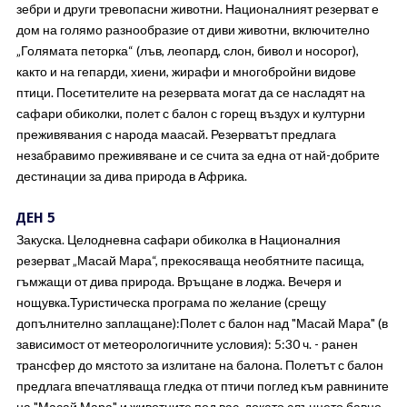
зебри и други тревопасни животни. Националният резерват е
дом на голямо разнообразие от диви животни, включително
„Голямата петорка“ (лъв, леопард, слон, бивол и носорог),
както и на гепарди, хиени, жирафи и многобройни видове
птици. Посетителите на резервата могат да се насладят на
сафари обиколки, полет с балон с горещ въздух и културни
преживявания с народа маасай. Резерватът предлага
незабравимо преживяване и се счита за една от най-добрите
дестинации за дива природа в Африка.
ДЕН 5
Закуска. Целодневна сафари обиколка в Националния
резерват „Масай Мара“, прекосяваща необятните пасища,
гъмжащи от дива природа. Връщане в лоджа. Вечеря и
нощувка.Туристическа програма по желание (срещу
допълнително заплащане):Полет с балон над "Масай Мара" (в
зависимост от метеорологичните условия): 5:30 ч. - ранен
трансфер до мястото за излитане на балона. Полетът с балон
предлага впечатляваща гледка от птичи поглед към равнините
на "Масай Мара" и животните под вас, докато слънцето бавно