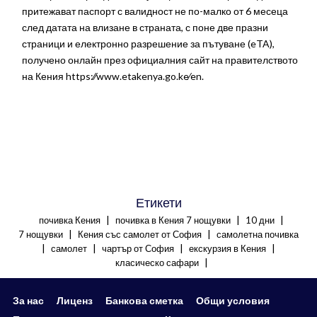
притежават паспорт с валидност не по-малко от 6 месеца
след датата на влизане в страната, с поне две празни
страници и електронно разрешение за пътуване (eTA),
получено онлайн през официалния сайт на правителството
на Кения https:∕∕www.etakenya.go.ke∕en.
Етикети
|
|
|
почивка Кения
почивка в Кения 7 нощувки
10 дни
|
|
7 нощувки
Кения със самолет от София
самолетна почивка
|
|
|
|
самолет
чартър от София
екскурзия в Кения
|
класическо сафари
За нас
Лиценз
Банкова сметка
Общи условия