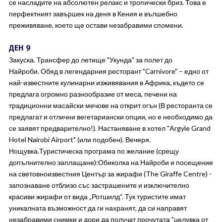
се насладите на абсолютен релакс и тропически бриз. Това е
перфектният завършек на деня в Кения и вълшебно
преживяване, което ще остави незабравими спомени.
ДЕН 9
Закуска. Трансфер до летище "Укунда" за полет до
Найроби. Обяд в легендарния ресторант "Carnivore" – едно от
най-известните кулинарни изживявания в Африка, където се
предлага огромно разнообразие от меса, печени на
традиционни масайски мечове на открит огън (В ресторанта се
предлагат и отлични вегетариански опции, но е необходимо да
се заявят предварително!). Настаняване в хотел "Argyle Grand
Hotel Nairobi Airport" (или подобен). Вечеря.
Нощувка.Туристическа програма по желание (срещу
допълнително заплащане):Обиколка на Найроби и посещение
на световноизвестния Център за жирафи (The Giraffe Centre) -
запознаване отблизо със застрашените и изключително
красиви жирафи от вида „Ротшилд“. Тук туристите имат
уникалната възможност да ги нахранят, да си направят
незабравими снимки и дори да получaт прочутата "целувка от