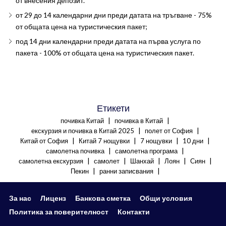
от внесения депозит.
от 29 до 14 календарни дни преди датата на тръгване - 75%
от общата цена на туристическия пакет;
под 14 дни календарни преди датата на първа услуга по
пакета - 100% от общата цена на туристическия пакет.
Етикети
|
|
почивка Китай
почивка в Китай
|
|
екскурзия и почивка в Китай 2025
полет от София
|
|
|
|
Китай от София
Китай 7 нощувки
7 нощувки
10 дни
|
|
самолетна почивка
самолетна програма
|
|
|
|
|
самолетна екскурзия
самолет
Шанхай
Лоян
Сиян
|
|
Пекин
ранни записвания
За нас
Лиценз
Банкова сметка
Общи условия
Политика за поверителност
Контакти