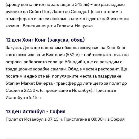
(срещу допълнително заплащане 345 лв) – ще разгледаме
руините на Сейнт Пол, Ларго до Сенадо. Ще се потопим в
атмосферата и ще си опитаме късмета в двете най-известни
казина - Венецианецът и Галакси. Нощувка.
12 ден Хонг Конг (закуска, обяд)
Закуска. Днес ще направим обзорна екскурзия на Хонг Конг,
която включва връх Виктория (552 м) – най-високата точка на
острова, рибарското селище Абърдийн, ще се разходим с
традиционно корабче сампан. Обяд в местен ресторант. Ще
посетим и едно от най-популярните места за пазаруване -
Stanley Market Вечерта - трансфер до летището за полет до
София в 22:30 ч. (с прекачване в Истанбул). Пристига в
Истанбул в 5:15 ч.
13 ден Истанбул - София
Полет от Истанбул в 07:15 ч. Пристигане в 08:30 ч. в София