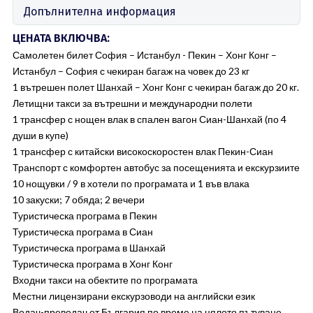
Допълнителна информация
ЦЕНАТА ВКЛЮЧВА:
Самолетен билет София – Истанбул - Пекин – Хонг Конг –
Истанбул – София с чекиран багаж на човек до 23 кг
1 вътрешен полет Шанхай – Хонг Конг с чекиран багаж до 20 кг.
Летищни такси за вътрешни и международни полети
1 трансфер с нощен влак в спален вагон Сиан-Шанхай (по 4
души в купе)
1 трансфер с китайски високоскоростен влак Пекин-Сиан
Транспорт с комфортен автобус за посещенията и екскурзиите
10 нощувки / 9 в хотели по програмата и 1 във влака
10 закуски; 7 обяда; 2 вечери
Туристическа програма в Пекин
Туристическа програма в Сиан
Туристическа програма в Шанхай
Туристическа програма в Хонг Конг
Входни такси на обектите по програмата
Местни лицензирани екскурзоводи на английски език
Водач-преводач от България по време на цялото пътуване