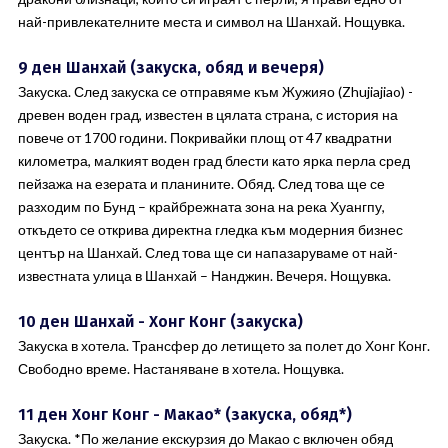
най-привлекателните места и символ на Шанхай. Нощувка.
9 ден Шанхай (закуска, обяд и вечеря)
Закуска. След закуска се отправяме към Жужияо (Zhujiajiao) -
древен воден град, известен в цялата страна, с история на
повече от 1700 години. Покривайки площ от 47 квадратни
километра, малкият воден град блести като ярка перла сред
пейзажа на езерата и планините. Обяд. След това ще се
разходим по Бунд – крайбрежната зона на река Хуангпу,
откъдето се открива директна гледка към модерния бизнес
център на Шанхай. След това ще си напазаруваме от най-
известната улица в Шанхай – Нанджин. Вечеря. Нощувка.
10 ден Шанхай - Хонг Конг (закуска)
Закуска в хотела. Трансфер до летището за полет до Хонг Конг.
Свободно време. Настаняване в хотела. Нощувка.
11 ден Хонг Конг - Макао* (закуска, обяд*)
Закуска. *По желание екскурзия до Макао с включен обяд