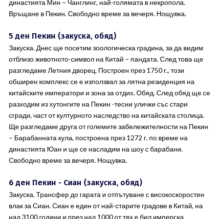
династията Мин – Чанглинг, най-голямата в некропола.
Връщане в Пекин. Свободно време за вечеря. Нощувка.
5 ден Пекин (закуска, обяд)
Закуска. Днес ще посетим зоологическа градина, за да видим
отблизо животното-символ на Китай – пандата. След това ще
разгледаме Летния дворец. Построен през 1750 г., този
обширен комплекс се е използвал за лятна резиденция на
китайските императори и зона за отдих. Обяд. След обяд ще се
разходим из хутонгите на Пекин -тесни улички със стари
сгради, част от културното наследство на китайската столица.
Ще разгледаме друга от големите забележителности на Пекин
– Барабанната кула, построена през 1272 г. по време на
династията Юан и ще се насладим на шоу с барабани.
Свободно време за вечеря. Нощувка.
6 ден Пекин - Сиан (закуска, обяд)
Закуска. Трансфер до гарата и отпътуване с високоскоростен
влак за Сиан. Сиан е един от най-старите градове в Китай, на
над 3100 години и през над 1000 от тях е бил имперска