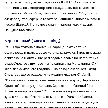
културно и природно наследство на ЮНЕСКО като част от
гробницата на император Цин Шъхуан. Целият комплекс е
първият китайски обект, включен в този списък. Обяд. Късно
следобед - трансфер на гарата за нощния пътнически влак в
посока Шанхай. Пътуване в спални вагони (мах. 4 души).
Нощувка във влака.
8 ден Шанхай (закуска, обяд)
Ранно пристигане в Шанхай. Посрещане от местния
екскурзовод и трансфер до хотела за закуска. Туристическата
обиколка на Шанхай. Ще разгледаме Храма на нефритения
Буда. След това ще посетим Градината на Мандарина Ю -
класическа китайска градина, и на пазара около нея. Обяд.
След това ще се разходим из модния квартал Xintiandi.
*Възможност за вечеря на телевизионната кула „Перлата на
Ориента” - срещу доплащане. Строежът на Oriental Pearl
Tower е завършен през 1995 г. и това е втората най-висока
кула в Китай, заобиколена от мостовете Yangpu и Nanpu.
Уникалната архитектура на тази телевизионна и радио кула –
дракони близнаци, които си играят с перли, я прави едно от