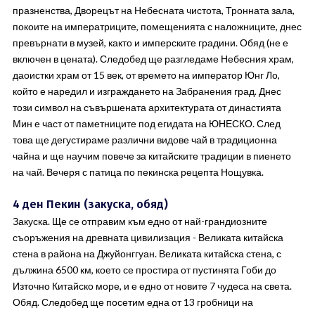
празненства, Дворецът на Небесната чистота, Тронната зала,
покоите на императриците, помещенията с наложниците, днес
превърнати в музей, както и имперските градини. Обяд (не е
включен в цената). Следобед ще разгледаме Небесния храм,
даоистки храм от 15 век, от времето на император Юнг Ло,
който е наредил и изграждането на Забранения град. Днес
този символ на съвършената архитектурата от династията
Мин е част от паметниците под егидата на ЮНЕСКО. След
това ще дегустираме различни видове чай в традиционна
чайна и ще научим повече за китайските традиции в пиенето
на чай. Вечеря с патица по пекинска рецепта Нощувка.
4 ден Пекин (закуска, обяд)
Закуска. Ще се отправим към едно от най-грандиозните
съоръжения на древната цивилизация - Великата китайска
стена в района на Джуйонггуан. Великата китайска стена, с
дължина 6500 км, което се простира от пустинята Гоби до
Източно Китайско море, и е едно от новите 7 чудеса на света.
Обяд. Следобед ще посетим една от 13 гробници на