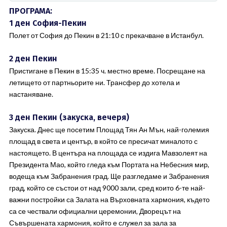
ПРОГРАМА:
1 ден София-Пекин
Полет от София до Пекин в 21:10 с прекачване в Истанбул.
2 ден Пекин
Пристигане в Пекин в 15:35 ч. местно време. Посрещане на
летището от партньорите ни. Трансфер до хотела и
настаняване.
3 ден Пекин (закуска, вечеря)
Закуска. Днес ще посетим Площад Тян Ан Мън, най-големия
площад в света и център, в който се пресичат миналото с
настоящето. В центъра на площада се издига Мавзолеят на
Президента Мао, който гледа към Портата на Небесния мир,
водеща към Забранения град. Ще разгледаме и Забранения
град, който се състои от над 9000 зали, сред които 6-те най-
важни постройки са Залата на Върховната хармония, където
са се чествали официални церемонии, Дворецът на
Съвършената хармония, който е служел за зала за