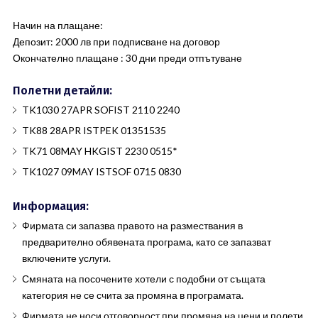
Начин на плащане:
Депозит: 2000 лв при подписване на договор
Окончателно плащане : 30 дни преди отпътуване
Полетни детайли:
TK1030 27APR SOFIST 2110 2240
TK88 28APR ISTPEK 01351535
TK71 08MAY HKGIST 2230 0515*
TK1027 09MAY ISTSOF 0715 0830
Информация:
Фирмата си запазва правото на размествания в
предварително обявената програма, като се запазват
включените услуги.
Смяната на посочените хотели с подобни от същата
категория не се счита за промяна в програмата.
Фирмата не носи отговорност при промяна на цени и полети