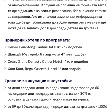
от авиокомпаниите. В случай на промяна на горивната такса,
тя ще е дължима за всички резервации, без значение кога те
са направени. Ако има такова изменение, информация за
това ще бъде публикувана до 20 дни преди отпътуване и ще
може да се заплати до 10 дни преди датата на тръгване.
Примерни хотели по програмата:
Пекин, Guantong Jianhui Hotel 4* или подобен
Шанхай, Metropolo Jinjiang Hotel 4* или подобен
Сиан, Grand Dynasty Cultral Hotel 4* или подобен
Хонг Конг, Regal Oriental Hotel 4* или подобе
Срокове за анулации и неустойки:
от деня следващ деня на подписване на договора до 60
календарни дни преди датата на тръгване – 30% от
основната цена на туристическия пакет на турист.
от 59 до 30 календарни дни преди датата на тръгване - 100%