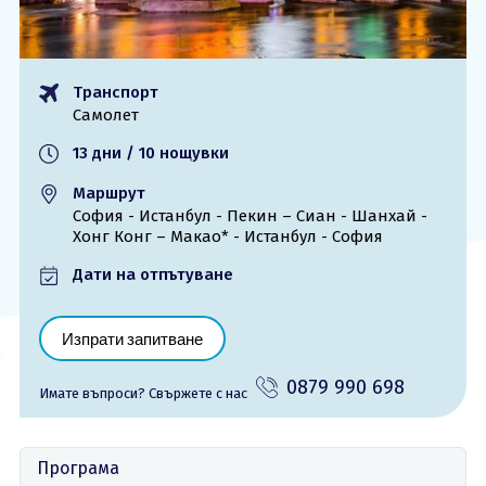
ОЩЕ
За нас - Ivi Travel
Лиценз
Транспорт
Банкова сметка
Общи условия
Самолет
Политика за
Контакти
поверителност
13 дни / 10 нощувки
Маршрут
0879 990 698
Запитване
София - Истанбул - Пекин – Сиан - Шанхай -
Хонг Конг – Макао* - Истанбул - София
Дати на отпътуване
Изпрати запитване
0879 990 698
Имате въпроси? Cвържете с нас
Програма