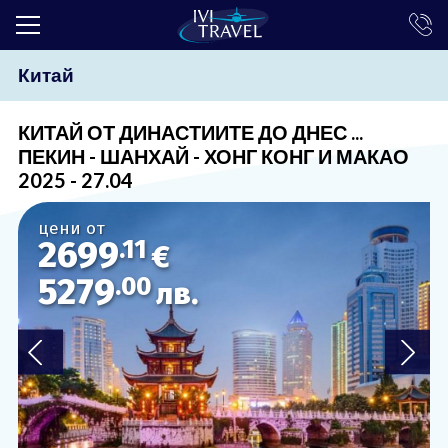
Китай
ТОП ОФЕРТИ
ПОЧИВКИ
КИТАЙ ОТ ДИНАСТИИТЕ ДО ДНЕС ...
ПЕКИН - ШАНХАЙ - ХОНГ КОНГ И МАКАО
ЕКСКУРЗИИ
2025 - 27.04
ЕКЗОТИКА
цени от
2699
.11
КРУИЗИ
€
5279
.00
лв.
LAST MINUTE
ПРАЗНИЦИ
ИНТЕРЕСНО
ТРАНСФЕРИ