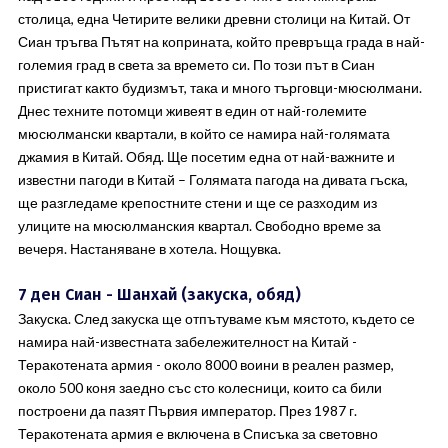
столица, една Четирите велики древни столици на Китай. От
Сиан тръгва Пътят на коприната, който превръща града в най-
големия град в света за времето си. По този път в Сиан
пристигат както будизмът, така и много търговци-мюсюлмани.
Днес техните потомци живеят в един от най-големите
мюсюлмански квартали, в който се намира най-голямата
джамия в Китай. Обяд. Ще посетим една от най-важните и
известни пагоди в Китай – Голямата пагода на дивата гъска,
ще разгледаме крепостните стени и ще се разходим из
улиците на мюсюлманския квартал. Свободно време за
вечеря. Настаняване в хотела. Нощувка.
7 ден Сиан - Шанхай (закуска, обяд)
Закуска. След закуска ще отпътуваме към мястото, където се
намира най-известната забележителност на Китай -
Теракотената армия - около 8000 воини в реален размер,
около 500 коня заедно със сто колесници, които са били
построени да пазят Първия император. През 1987 г.
Теракотената армия е включена в Списъка за световно