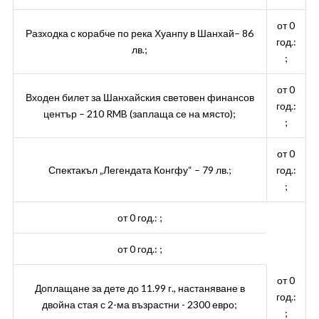
от 0
Разходка с корабче по река Хуанпу в Шанхай– 86
год.:
лв.;
;
от 0
Входен билет за Шанхайския световен финансов
год.:
център – 210 RMB (заплаща се на място);
;
от 0
Спектакъл „Легендата Конгфу“ – 79 лв.;
год.:
;
от 0 год.: ;
от 0 год.: ;
от 0
Доплащане за дете до 11.99 г., настаняване в
год.:
двойна стая с 2-ма възрастни - 2300 евро;
;