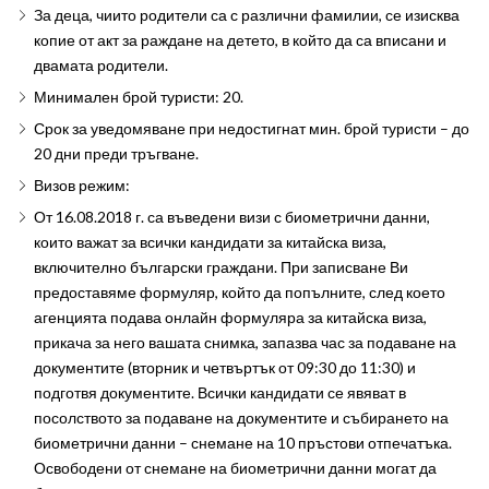
За деца, чиито родители са с различни фамилии, се изисква
копие от акт за раждане на детето, в който да са вписани и
двамата родители.
Минимален брой туристи: 20.
Срок за уведомяване при недостигнат мин. брой туристи – до
20 дни преди тръгване.
Визов режим:
От 16.08.2018 г. са въведени визи с биометрични данни,
които важат за всички кандидати за китайска виза,
включително български граждани. При записване Ви
предоставяме формуляр, който да попълните, след което
агенцията подава онлайн формуляра за китайска виза,
прикача за него вашата снимка, запазва час за подаване на
документите (вторник и четвъртък от 09:30 до 11:30) и
подготвя документите. Всички кандидати се явяват в
посолството за подаване на документите и събирането на
биометрични данни – снемане на 10 пръстови отпечатъка.
Освободени от снемане на биометрични данни могат да