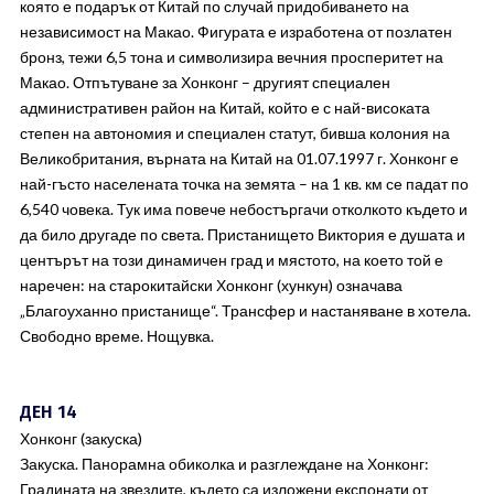
която е подарък от Китай по случай придобиването на
независимост на Макао. Фигурата е изработена от позлатен
бронз, тежи 6,5 тона и символизира вечния просперитет на
Макао. Отпътуване за Хонконг – другият специален
административен район на Китай, който е с най-високата
степен на автономия и специален статут, бивша колония на
Великобритания, върната на Китай на 01.07.1997 г. Хонконг е
най-гъсто населената точка на земята – на 1 кв. км се падат по
6,540 човека. Тук има повече небостъргачи отколкото където и
да било другаде по света. Пристанището Виктория е душата и
центърът на този динамичен град и мястото, на което той е
наречен: на старокитайски Хонконг (хункун) означава
„Благоуханно пристанище“. Трансфер и настаняване в хотела.
Свободно време. Нощувка.
ДЕН 14
Хонконг (закуска)
Закуска. Панорамна обиколка и разглеждане на Хонконг:
Градината на звездите, където са изложени експонати от