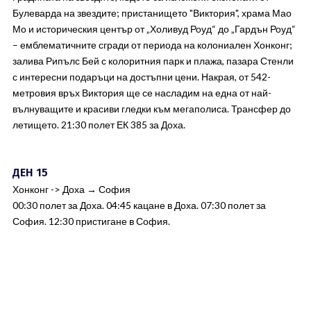
Булеварда на звездите; пристанището "Виктория", храма Мао
Мо и историческия център от „Холивуд Роуд“ до „Гардън Роуд“
– емблематичните сгради от периода на колониален Хонконг;
залива Рипълс Бей с колоритния парк и плажа, пазара Стенли
с интересни подаръци на достъпни цени. Накрая, от 542-
метровия връх Виктория ще се насладим на една от най-
вълнуващите и красиви гледки към мегаполиса. Трансфер до
летището. 21:30 полет ЕК 385 за Доха.
ДЕН 15
Хонконг -> Доха → София
00:30 полет за Доха. 04:45 кацане в Доха. 07:30 полет за
София. 12:30 пристигане в София.