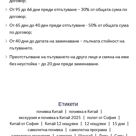
договор;
От 95 до 66 дни преди отпътуване – 30% от общата сума по
договор;
От 65 ден до 40 ден преди отпътуване - 50% от общата сума
по договор;
От 40 дни до датата на заминаване – пълната стойност на
пътуването.
Преотстъпване на пътуването на друго лице и смяна на име
без неустойка – до 20 дни преди заминаване.
Етикети
|
|
почивка Китай
почивка в Китай
|
|
екскурзия и почивка в Китай 2025
полет от София
|
|
|
|
Китай от София
Китай 12 нощувки
12 нощувки
15 дни
|
|
самолетна почивка
самолетна програма
|
|
|
|
|
самолетна екскурзия
самолет
Шанхай
Лоян
Сиян