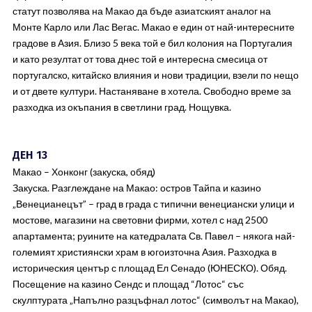
статут позволява на Макао да бъде азиатският аналог на
Монте Карло или Лас Вегас. Макао е един от най-интересните
градове в Азия. Близо 5 века той е бил колония на Португалия
и като резултат от това днес той е интересна смесица от
португалско, китайско влияния и нови традиции, взели по нещо
и от двете култури. Настаняване в хотела. Свободно време за
разходка из окъпания в светлини град. Нощувка.
ДЕН 13
Макао – Хонконг (закуска, обяд)
Закуска. Разглеждане на Макао: остров Тайпа и казино
„Венецианецът” – град в града с типични венециански улици и
мостове, магазини на световни фирми, хотел с над 2500
апартамента; руините на катедралата Св. Павел – някога най-
големият християнски храм в югоизточна Азия. Разходка в
историческия център с площад Ел Сенадо (ЮНЕСКО). Обяд.
Посещение на казино Сендс и площад “Лотос“ със
скулптурата „Напълно разцъфнал лотос“ (символът на Макао),