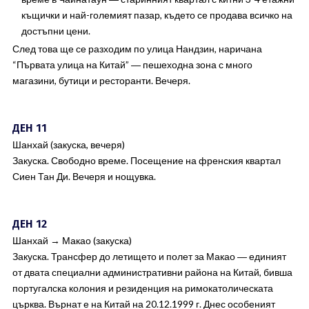
къщички и най-големият пазар, където се продава всичко на
достъпни цени.
След това ще се разходим по улица Нандзин, наричана
“Първата улица на Китай” ― пешеходна зона с много
магазини, бутици и ресторанти. Вечеря.
ДЕН 11
Шанхай (закуска, вечеря)
Закуска. Свободно време. Посещение на френския квартал
Сиен Тан Ди. Вечеря и нощувка.
ДЕН 12
Шанхай → Макао (закуска)
Закуска. Трансфер до летището и полет за Макао ― единият
от двата специални административни района на Китай, бивша
португалска колония и резиденция на римокатолическата
църква. Върнат е на Китай на 20.12.1999 г. Днес особеният