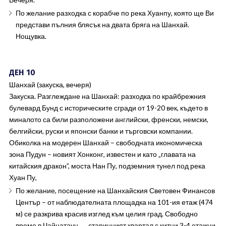
По желание разходка с корабче по река Хуанпу, която ще Ви
представи пълния блясък на двата бряга на Шанхай.
Нощувка.
ДЕН 10
Шанхай (закуска, вечеря)
Закуска. Разглеждане на Шанхай: разходка по крайбрежния
булевард Бунд с историческите сгради от 19-20 век, където в
миналото са били разположени английски, френски, немски,
белгийски, руски и японски банки и търговски компании.
Обиколка на модерен Шанхай – свободната икономическа
зона Пудун – новият Хонконг, известен и като „главата на
китайския дракон”, моста Нан Пу, подземния тунел под река
Хуан Пу,
По желание, посещение на Шанхайския Световен Финансов
Център – от наблюдателната площадка на 101-ия етаж (474
м) се разкрива красив изглед към целия град. Свободно
време в Чайнатаун ― старинният квартал с китни 3-4 етажни