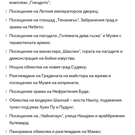
комплекс „Гнездото”;
Посещение на Летния императорски дворец;
Посещение на площад „Тянанмън“, Забранения град и
храма на Небето;
Посещение на пагодата „Голямата дива гъска“ и Музея с
теракотената армия;
Посещение на манастира „Шаолин“, гората на пагодите и
демонстрация на бойни изкуства;
Нощна обиколка на новия град Суджоу;
Разглеждане на Градината на майстора на мрежи и
посещение на Музея на коприната;
Посещение храма на Нефритения Буда;
Обиколка на модерен Шанхай – моста Нанпу, подземния
тунел под река Хуан Пу и Пудунг;
Посещение на „Чайнатаун“, улица Нандзин и крайбрежния
булевард;
Панорамна обиколка и разглеждане на Макао;