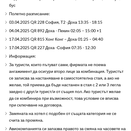
бус
Полетно разписание:
03.04.2025 QR 228 София, Т2 -Доха 13:35 - 18:15
04.04.2025 QR 892 Доха - Пекин 02:05 – 15:00 +1
17.04.2025 QR 815 Хонг Конг – Доха 01:25 – 04:40
17.04.2025 QR 227 Доха -София 07:35 - 12:30
Информация:
За туристи, които пътуват сами, фирмата не поема
ангажимент да осигури второ лице за комбинация. Туристът
се записва за настаняване в самостоятелна стая, а ако не
желае, той приема да бъде настанен в стая с 2 или 3 легла
заедно с друг/и турист/и от същия пол. Ако туристът желае
да се комбинира при възможност, това условие се вписва
при сключване на договора.
Замяната на хотел с подобен от същата категория не се
счита за промяна.
Авиокомпанията си запазва правото за смяна на часовете на