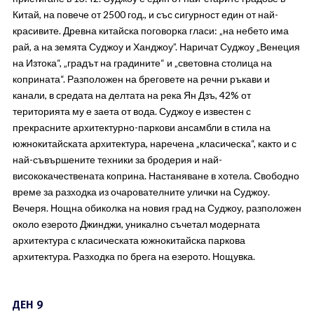
Китай, на повече от 2500 год., и със сигурност един от най-
красивите. Древна китайска поговорка гласи: „на небето има
рай, а на земята Суджоу и Ханджоу”. Наричат Суджоу „Венеция
на Изтока“, „градът на градините“ и „световна столица на
коприната“. Разположен на бреговете на речни ръкави и
канали, в средата на делтата на река Ян Дзъ, 42% от
територията му е заета от вода. Суджоу е известен с
прекрасните архитектурно-паркови ансамбли в стила на
южнокитайската архитектура, наречена „класическа“, както и с
най-съвършените техники за бродерия и най-
висококачествената коприна. Настаняване в хотела. Свободно
време за разходка из очарователните улички на Суджоу.
Вечеря. Нощна обиколка на новия град на Суджоу, разположен
около езерото Джинджи, уникално съчетал модерната
архитектура с класическата южнокитайска паркова
архитектура. Разходка по брега на езерото. Нощувка.
ДЕН 9