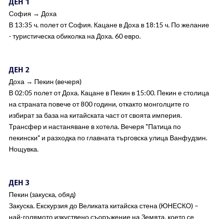
ДЕН 1
София → Доха
В 13:35 ч. полет от София. Кацане в Доха в 18:15 ч. По желание
- туристическа обиколка на Доха. 60 евро.
ДЕН 2
Доха → Пекин (вечеря)
В 02:05 полет от Доха. Кацане в Пекин в 15:00. Пекин е столица
на страната повече от 800 години, откакто монголците го
избират за база на китайската част от своята империя.
Трансфер и настаняване в хотела. Вечеря "Патица по
пекински" и разходка по главната търговска улица Ванфудзин.
Нощувка.
ДЕН 3
Пекин (закуска, обяд)
Закуска. Екскурзия до Великата китайска стена (ЮНЕСКО) –
най-голямото изкуствено съоръжение на Земята, което се