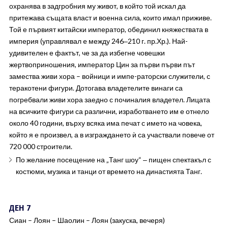
охранява в задгробния му живот, в който той искал да
притежава същата власт и военна сила, които имал приживе.
Той е първият китайски император, обединил княжествата в
империя (управлявал e между 246‒210 г. пр.Хр.). Най-
удивителен е фактът, че за да избегне човешки
жертвоприношения, император Цин за първи първи път
замества живи хора – войници и импе-раторски служители, с
теракотени фигури. Дотогава владетелите винаги са
погребвали живи хора заедно с починалия владетел. Лицата
на всичките фигури са различни, изработването им е отнело
около 40 години, върху всяка има печат с името на човека,
който я е произвел, а в изграждането ѝ са участвали повече от
720 000 строители.
По желание посещение на „Танг шоу“ ‒ пищен спектакъл с
костюми, музика и танци от времето на династията Танг.
ДЕН 7
Сиан – Лоян – Шаолин – Лоян (закуска, вечеря)