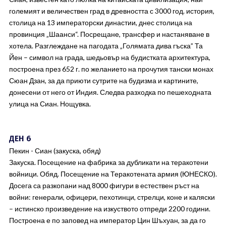
големият и величествен град в древността с 3000 год. история,
столица на 13 императорски династии, днес столица на
провинция „Шаанси“. Посрещане, трансфер и настаняване в
хотела. Разглеждане на пагодата „Голямата дива гъска” Та
Йен – символ на града, шедьовър на будистката архитектура,
построена през 652 г. по желанието на прочутия тански монах
Сюан Дзан, за да приюти сутрите на будизма и картините,
донесени от него от Индия. Следва разходка по пешеходната
улица на Сиан. Нощувка.
ДЕН 6
Пекин - Сиан (закуска, обяд)
Закуска. Посещение на фабрика за дубликати на теракотени
войници. Обяд. Посещение на Теракотената армия (ЮНЕСКО).
Досега са разкопани над 8000 фигури в естествен ръст на
войни: генерали, офицери, пехотинци, стрелци, коне и каляски
– истинско произведение на изкуството отпреди 2200 години.
Построена е по заповед на император Цин Шъхуан, за да го