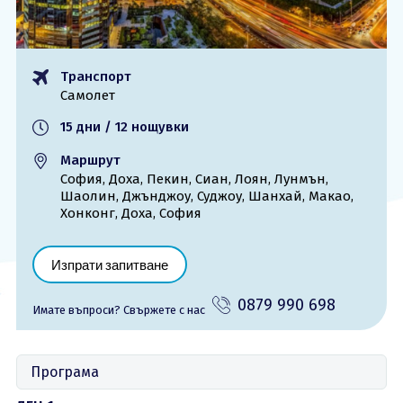
ОЩЕ
За нас - Ivi Travel
Лиценз
Транспорт
Банкова сметка
Общи условия
Самолет
Политика за
Контакти
поверителност
15 дни / 12 нощувки
Маршрут
0879 990 698
Запитване
София, Доха, Пекин, Сиан, Лоян, Лунмън,
Шаолин, Джънджоу, Суджоу, Шанхай, Макао,
Хонконг, Доха, София
Изпрати запитване
0879 990 698
Имате въпроси? Cвържете с нас
Програма