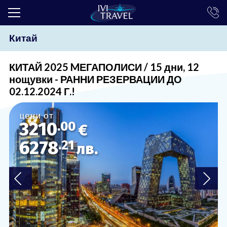
Китай
ТОП ОФЕРТИ
ПОЧИВКИ
КИТАЙ 2025 MЕГАПОЛИСИ / 15 дни, 12
нощувки - РАННИ РЕЗЕРВАЦИИ ДО
ЕКСКУРЗИИ
02.12.2024 Г.!
ЕКЗОТИКА
цени от
3210
.00
КРУИЗИ
€
6278
.21
лв.
LAST MINUTE
ПРАЗНИЦИ
ИНТЕРЕСНО
ТРАНСФЕРИ