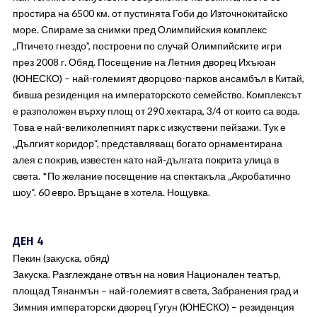
простира на 6500 км. от пустинята Гоби до Източнокитайско
море. Спираме за снимки пред Олимпийския комплекс
„Птичето гнездо”, построени по случай Олимпийските игри
през 2008 г. Обяд. Посещение на Летния дворец Ихъюан
(ЮНЕСКО) – най-големият дворцово-парков ансамбъл в Китай,
бивша резиденция на императорското семейство. Комплексът
е разположен върху площ от 290 хектара, 3/4 от които са вода.
Това е най-великолепният парк с изкуствени пейзажи. Тук е
„Дългият коридор“, представляващ богато орнаментирана
алея с покрив, известен като най-дългата покрита улица в
света. *По желание посещение на спектакъла „Акробатично
шоу“. 60 евро. Връщане в хотела. Нощувка.
ДЕН 4
Пекин (закуска, обяд)
Закуска. Разглеждане отвън на новия Национален театър,
площад Тянанмън – най-големият в света, Забранения град и
Зимния императорски дворец Гугун (ЮНЕСКО) – резиденция