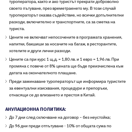
туроператора, както и ако туристът прекрати доброволно
своето пътуване, през времетраенето му. В този случай
туроператорът оказва съдействие, но всички допълнителни
разходи, включително и транспортните, са за сметка на
туриста.
Цените не включват непосочените в програмата хранения,
напитки, бакшиши за носачите на багаж, в ресторантите,
хотелите и други лични разходи.
Цените са при курс 1 щ.д. = 1,80 лв. и 1 евро = 1,96 лв. При
промяна с повече от 8% цената ще бъде преизчислена към
датата на окончателното плащане.
Преди заминаване туроператорът ще информира туристите
за евентуални изисквания, процедури и препоръки,
отнасящи се до влизането и престоя в Китай.
АНУЛАЦИОННА ПОЛИТИКА:
До 7 дни след сключване на договор – без неустойка;
До 96 дни преди отпътуване - 10% от общата сума по