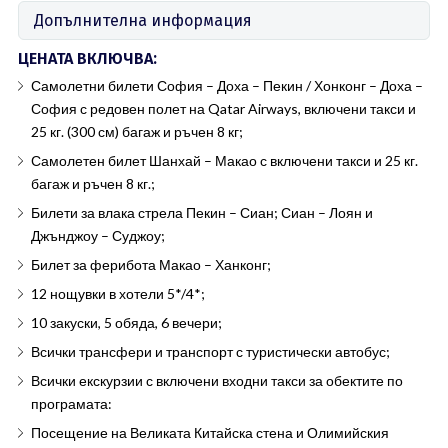
Допълнителна информация
ЦЕНАТА ВКЛЮЧВА:
Самолетни билети София – Доха – Пекин / Хонконг – Доха –
София с редовен полет на Qatar Airways, включени такси и
25 кг. (300 см) багаж и ръчен 8 кг;
Самолетен билет Шанхай – Макао с включени такси и 25 кг.
багаж и ръчен 8 кг.;
Билети за влака стрела Пекин – Сиан; Сиан – Лоян и
Джънджоу – Суджоу;
Билет за ферибота Макао – Ханконг;
12 нощувки в хотели 5*/4*;
10 закуски, 5 обяда, 6 вечери;
Всички трансфери и транспорт с туристически автобус;
Всички екскурзии с включени входни такси за обектите по
програмата:
Посещение на Великата Китайска стена и Олимийския