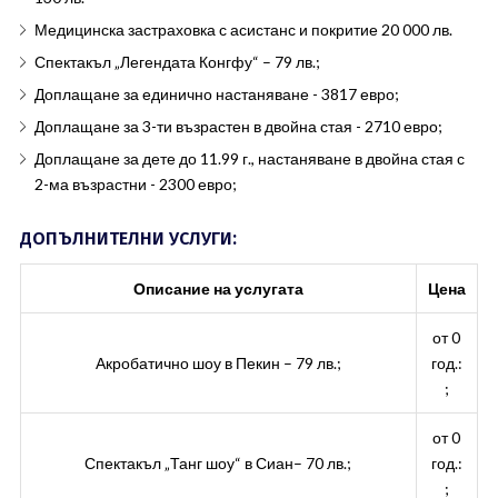
Медицинска застраховка с асистанс и покритие 20 000 лв.
Спектакъл „Легендата Конгфу“ – 79 лв.;
Доплащане за единично настаняване - 3817 евро;
Доплащане за 3-ти възрастен в двойна стая - 2710 евро;
Доплащане за дете до 11.99 г., настаняване в двойна стая с
2-ма възрастни - 2300 евро;
ДОПЪЛНИТЕЛНИ УСЛУГИ:
Описание на услугата
Цена
от 0
Акробатично шоу в Пекин – 79 лв.;
год.:
;
от 0
Спектакъл „Танг шоу“ в Сиан– 70 лв.;
год.:
;