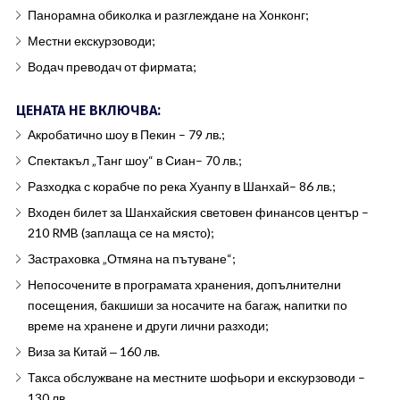
Панорамна обиколка и разглеждане на Хонконг;
Местни екскурзоводи;
Водач преводач от фирмата;
ЦЕНАТА НЕ ВКЛЮЧВА:
Акробатично шоу в Пекин – 79 лв.;
Спектакъл „Танг шоу“ в Сиан– 70 лв.;
Разходка с корабче по река Хуанпу в Шанхай– 86 лв.;
Входен билет за Шанхайския световен финансов център –
210 RMB (заплаща се на място);
Застраховка „Отмяна на пътуване“;
Непосочените в програмата хранения, допълнителни
посещения, бакшиши за носачите на багаж, напитки по
време на хранене и други лични разходи;
Виза за Китай ‒ 160 лв.
Такса обслужване на местните шофьори и екскурзоводи –
130 лв.