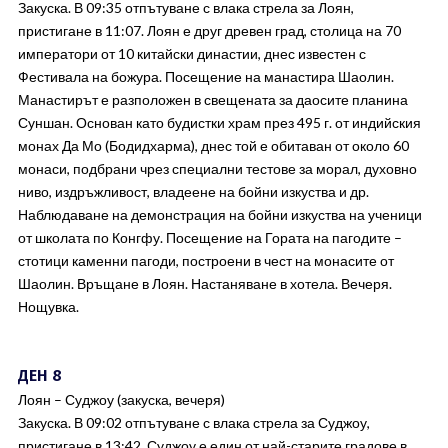
Закуска. В 09:35 отпътуване с влака стрела за Лоян,
пристигане в 11:07. Лоян е друг древен град, столица на 70
императори от 10 китайски династии, днес известен с
Фестивала на божура. Посещение на манастира Шаолин.
Манастирът е разположен в свещената за даосите планина
Суншан. Основан като будистки храм през 495 г. от индийския
монах Да Мо (Бодидхарма), днес той е обитаван от около 60
монаси, подбрани чрез специални тестове за морал, духовно
ниво, издръжливост, владеене на бойни изкуства и др.
Наблюдаване на демонстрация на бойни изкуства на ученици
от школата по Конгфу. Посещение на Гората на пагодите –
стотици каменни пагоди, построени в чест на монасите от
Шаолин. Връщане в Лоян. Настаняване в хотела. Вечеря.
Нощувка.
ДЕН 8
Лоян – Суджоу (закуска, вечеря)
Закуска. В 09:02 отпътуване с влака стрела за Суджоу,
пристигане в 13:42. Суджоу е един от най-старите градове в