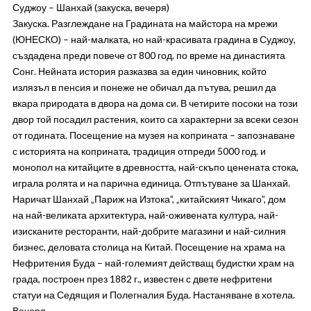
Суджоу – Шанхай (закуска, вечеря)
Закуска. Разглеждане на Градината на майстора на мрежи
(ЮНЕСКО) – най-малката, но най-красивата градина в Суджоу,
създадена преди повече от 800 год. по време на династията
Сонг. Нейната история разказва за един чиновник, който
излязъл в пенсия и понеже не обичал да пътува, решил да
вкара природата в двора на дома си. В четирите посоки на този
двор той посадил растения, които са характерни за всеки сезон
от годината. Посещение на музея на коприната – запознаване
с историята на коприната, традиция отпреди 5000 год. и
монопол на китайците в древността, най-скъпо ценената стока,
играла ролята и на парична единица. Отпътуване за Шанхай.
Наричат Шанхай „Париж на Изтока”, „китайският Чикаго”, дом
на най-великата архитектура, най-оживената култура, най-
изисканите ресторанти, най-добрите магазини и най-силния
бизнес, деловата столица на Китай. Посещение на храма на
Нефритения Буда – най-големият действащ будистки храм на
града, построен през 1882 г., известен с двете нефритени
статуи на Седящия и Полегналия Буда. Настаняване в хотела.
Вечеря.