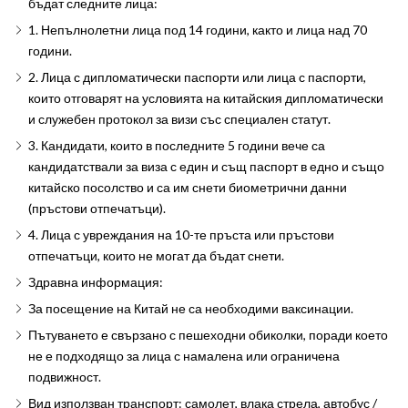
бъдат следните лица:
1. Непълнолетни лица под 14 години, както и лица над 70
години.
2. Лица с дипломатически паспорти или лица с паспорти,
които отговарят на условията на китайския дипломатически
и служебен протокол за визи със специален статут.
3. Кандидати, които в последните 5 години вече са
кандидатствали за виза с един и същ паспорт в едно и също
китайско посолство и са им снети биометрични данни
(пръстови отпечатъци).
4. Лица с увреждания на 10-те пръста или пръстови
отпечатъци, които не могат да бъдат снети.
Здравна информация:
За посещение на Китай не са необходими ваксинации.
Пътуването е свързано с пешеходни обиколки, поради което
не е подходящо за лица с намалена или ограничена
подвижност.
Вид използван транспорт: самолет, влака стрела, автобус /