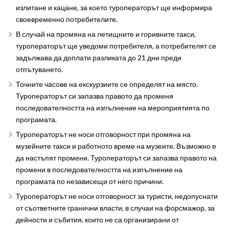
излитане и кацане, за което туроператорът ще информира
своевременно потребителите.
В случай на промяна на летищните и горивните такси,
туроператорът ще уведоми потребителя, а потребителят се
задължава да доплати разликата до 21 дни преди
отпътуването.
Точните часове на екскурзиите се определят на място.
Туроператорът си запазва правото да променя
последователността на изпълнение на мероприятията по
програмата.
Туроператорът не носи отговорност при промяна на
музейните такси и работното време на музеите. Възможно е
да настъпят промени. Туроператорът си запазва правото на
промени в последователността на изпълнение на
програмата по независещи от него причини.
Туроператорът не носи отговорност за туристи, недопуснати
от съответните гранични власти, в случаи на форсмажор, за
дейности и събития, които не са организирани от