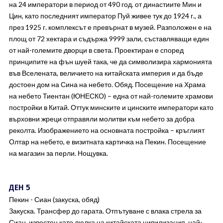
на 24 императори в период от 490 год. от династиите Мин и
Цин, като последният император Пуй живее тук до 1924 г., а
през 1925 г. комплексът е превърнат в музей. Разположен е на
площ от 72 хектара и съдържа 9999 зали, съставляващи един
от най-големите дворци в света. Проектиран е според
принципите на фън шуей така, че да символизира хармонията
във Вселената, величието на китайската империя и да бъде
достоен дом на Сина на небето. Обяд. Посещение на Храма
на небето Тиентан (ЮНЕСКО) – една от най-големите храмови
постройки в Китай. Оттук минските и цинските императори като
върховни жреци отправяли молитви към небето за добра
реколта. Изображението на основната постройка – кръглият
Олтар на небето, е визитната картичка на Пекин. Посещение
на магазин за перли. Нощувка.
ДЕН 5
Пекин - Сиан (закуска, обяд)
Закуска. Трансфер до гарата. Отпътуване с влака стрела за
Сиан, известен като люлка на китайската цивилизация, най-