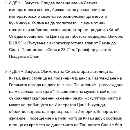
6 ДЕН – Закуска. Следва посещение на Летния
императорски дворец, бивша лятна резиденция на
императорското семейство, разположен до езерото
Кунминху и Хълма на дълголетието – с една от най-
големите и добре запазени императорски градини в Китай.
Следва осещение на Център за тибетска медицина. Вечеря.
В 18.55 ч. Пътуване с високоскоростния влак от Пекин до
Сиан . Пристигане в Сиан в 23.21 ч. Трансфер до хотел.
Нощувка в Сиан.
7 ДЕН – Закуска. Обиколка на Сиан, старата столица на
Китай, днес столица на провинция Шаанси. Разглеждане на
Голямата пагода на дивата гъска. По желание - разглеждане
на мюсюлмански храм*. Посещение на музея, в който се
съхраняват скъпоценни каменни резби и скулптури, както и
макет на гробницата на Император Цин Шъхуанди,
обединил страната и превърнал я в Империя. Вечерта, по
желание – посещение на типичното за Китай шоу с костюми
и танци от времето на династията на Тан, когато Сиан е бил