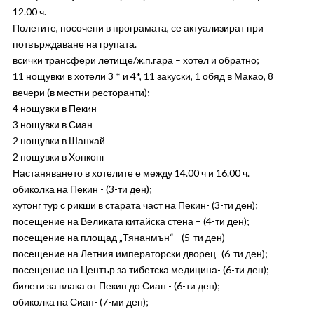
12.00 ч.
Полетите, посочени в програмата, се актуализират при
потвърждаване на групата.
всички трансфери летище/ж.п.гара – хотел и обратно;
11 нощувки в хотели 3 * и 4*, 11 закуски, 1 обяд в Макао, 8
вечери (в местни ресторанти);
4 нощувки в Пекин
3 нощувки в Сиан
2 нощувки в Шанхай
2 нощувки в Хонконг
Настаняването в хотелите е между 14.00 ч и 16.00 ч.
обиколка на Пекин - (3-ти ден);
хутонг тур с рикши в старата част на Пекин- (3-ти ден);
посещение на Великата китайска стена – (4-ти ден);
посещение на площад „Тянанмън“ - (5-ти ден)
посещение на Летния императорски дворец- (6-ти ден);
посещение на Център за тибетска медицина- (6-ти ден);
билети за влака от Пекин до Сиан - (6-ти ден);
обиколка на Сиан- (7-ми ден);