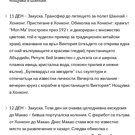
нощувка в Шанхай.
11 ДЕН – Закуска. Трансфер до летището за полет Шанхай –
Хонконг. Пристигане в Хонконг. Обиколка на Хонконг: храмът
“Mon Ma” (построен през 192 г. и декориран с множество
цветове, той е чудесен пример за традиционен китайски
храм), изкачване на връх Виктория (откъдето се открива една
от най-въл­ну­ва­щи­те и красиви гледки), пристанището
Абърдийн, Репулс бей (известен с дългата си и широка
плажна ивица, кристална вода, спокоен прилив и нежни
вълни), „Булевардът на звездите” със скулптури и
отпечатъци на известни личности. Вечерта по желание -
вечерен круиз с корабче в пристанището Виктория*. Нощувка
в Хонконг.
12 ДЕН – Закуска. Този ден ни очаква целодневна екскурзия
до Макао – бивша португалска колония. С ферибот се пътува
от Хонконг до Макао. Днес Макао става все по-известно
място за развлечение и хазарт. Следва обиколка с