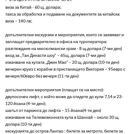
виза за Китай - 60 щ. долара;
такса за обработка и подаване на документите за китайска
виза – 140 лв;
допълнителни екскурзии и мероприятия, които се заявяват и
заплащат предварително в офиса на туроператора:
разглеждане на мюсюлмански храм - 8 щ.долара (7-ми ден)
вход за „Тан Династи шоу” – 65щ. долара (7-ми ден)
изкачване на кулата „Джин Мао” – 20 щ. долара (10-ти ден)
вечерен круиз с корабче в пристанището Виктория – 95евро с
вечеря/60евро без вечеря (11-ти ден)
допълнителни мероприятия (плащат се на място):
двупосочен лифт, с който може да отидете до кули 7,14 и 23-
120 йоана (4-ти ден);
шатъл от паркинга до лифта – 15 йоана(4-ти ден)
изкачване на Телевизионната кула в Шанхай – около 30 щ.
долара (10-ти ден)
екскурзията до остров Лантао : билети за метрото, билети за