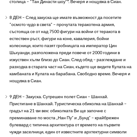
столица – “Тан Династи шоу”*. Вечеря и нощувка в Сиан.
8 ДЕН – След закуска ще имате възможност да посетите
“осмото чудо в света” – прочутата теракотена армия,
състояща се от над 7500 фигури на войни от теракота в
естествен ръст, фигури на коне, кавалерия, бойни
колесници, които пазят гробницата на император Цин
Шьхуанди, разположена преди повече от 2000 години в
изкуствен хълм близо до Сиан. След обяд – разглеждане и
разходка в старата част на Сиан, където ще видите Кулата на
камбаната и Кулата на барабана. Свободно време. Вечеря и
нощувка в Сиан.
9 ДЕН – Закуска. Сутрешен полет Сиан – Шанхай.
Пристигане в Шанхай. Туристическа обиколка на Шанхай –
градът на 21-ви век: обиколката Ви ще започне с
преминаване по моста „Нан Пу” и „Бунд” – крайбрежен
булевард с типична архитектура от времето на първите
чужди заселници, един от известните архтектурни символи