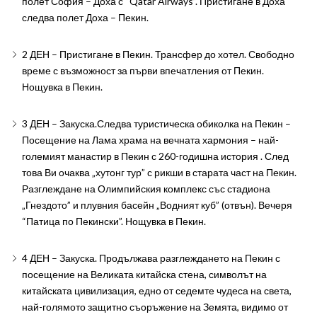
полет София – Доха с “Qatar Airways”. Пристигане в Доха
следва полет Доха – Пекин.
2 ДЕН – Пристигане в Пекин. Трансфер до хотел. Свободно
време с възможност за първи впечатления от Пекин.
Нощувка в Пекин.
3 ДЕН – Закуска.Следва туристическа обиколка на Пекин –
Посещение на Лама храма на вечната хармония – най-
големият манастир в Пекин с 260-годишна история . След
това Ви очаква „хутонг тур” с рикши в старата част на Пекин.
Разглеждане на Олимпийския комплекс със стадиона
„Гнездото” и плувния басейн „Водният куб” (отвън). Вечеря
“Патица по Пекински”. Нощувка в Пекин.
4 ДЕН – Закуска. Продължава разглеждането на Пекин с
посещение на Великата китайска стена, символът на
китайската цивилизация, едно от седемте чудеса на света,
най-голямото защитно съоръжение на Земята, видимо от