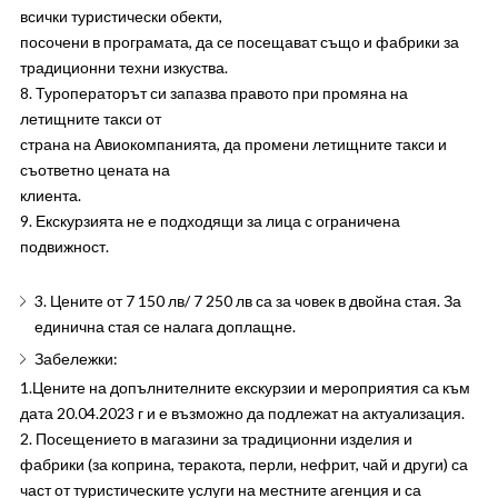
всички туристически обекти,
посочени в програмата, да се посещават също и фабрики за
традиционни техни изкуства.
8. Туроператорът си запазва правото при промяна на
летищните такси от
страна на Авиокомпанията, да промени летищните такси и
съответно цената на
клиента.
9. Екскурзията не е подходящи за лица с ограничена
подвижност.
3. Цените от 7 150 лв/ 7 250 лв са за човек в двойна стая. За
единична стая се налага доплащне.
Забележки:
1.Цените на допълнителните екскурзии и мероприятия са към
дата 20.04.2023 г и е възможно да подлежат на актуализация.
2. Посещението в магазини за традиционни изделия и
фабрики (за коприна, теракота, перли, нефрит, чай и други) са
част от туристическите услуги на местните агенция и са