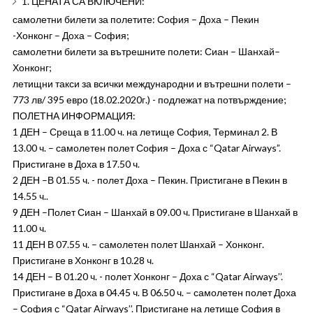
1. ЦЕНАТА СА ВКЛЮЧЕНИ:
самолетни билети за полетите: София – Доха – Пекин
-Хонконг – Доха – София;
самолетни билети за вътрешните полети: Сиан – Шанхай–
Хонконг;
летищни такси за всички международни и вътрешни полети –
773 лв/ 395 евро (18.02.2020г.) - подлежат на потвърждение;
ПОЛЕТНА ИНФОРМАЦИЯ:
1 ДЕН – Среща в 11.00 ч. на летище София, Терминал 2. В
13.00 ч. – самолетен полет София – Доха с “Qatar Airways”.
Пристигане в Доха в 17.50 ч.
2 ДЕН –В 01.55 ч. - полет Доха – Пекин. Пристигане в Пекин в
14.55 ч..
9 ДЕН –Полет Сиан – Шанхай в 09.00 ч. Пристигане в Шанхай в
11.00 ч.
11 ДЕН В 07.55 ч. – самолетен полет Шанхай – Хонконг.
Пристигане в Хонконг в 10.28 ч.
14 ДЕН – В 01.20 ч. - полет Хонконг – Доха с “Qatar Airways’’.
Пристигане в Доха в 04.45 ч. В 06.50 ч. – самолетен полет Доха
– София с “Qatar Airways’’. Пристигане на летище София в