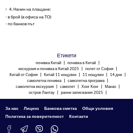
4. Начин на плащане:
- в брой (в офиса на ТО)
- по банков път
Етикети
|
|
почивка Китай
почивка в Китай
|
|
екскурзия и почивка в Китай 2025
полет от София
|
|
|
|
Китай от София
Китай 11 нощувки
11 нощувки
14 дни
|
|
самолетна почивка
самолетна програма
|
|
|
|
самолетна екскурзия
самолет
Хонг Конг
Макао
|
|
остров Лантау
ранни записвания 2025
За нас
Лиценз
Банкова сметка
Общи условия
Политика за поверителност
Контакти