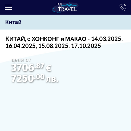
Китай
ТОП ОФЕРТИ
ПОЧИВКИ
KИТАЙ, с ХОНКОНГ и МАКАО - 14.03.2025,
16.04.2025, 15.08.2025, 17.10.2025
ЕКСКУРЗИИ
цени от
ЕКЗОТИКА
3706
.87
€
КРУИЗИ
7250
.00
лв.
LAST MINUTE
ПРАЗНИЦИ
ИНТЕРЕСНО
ТРАНСФЕРИ