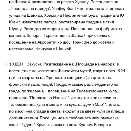
на Шанхай, разположен на реката Хуанпу. Посещение на
„Площада на народа”, Nanjing Road – централната търговска
улица на Шанхай, Храма на Нефритения Буда, градината Ю
Юан с известната пагода, реставрирана градина в стил
Шуцоу. Разходка из стария град. Посещение на фабрика за
коприна. Вечеря. Първият ден в Шанхай приключва с
посещение на Акробатично шоу. Трансфер до хотела и
настаняване. Нощувка в Шанхай.
10 ДЕН – Закуска. Разглеждане на „Площада на народа” и
посещение на известния Шанхайски музей, открит през 1994
г., и на квартала на Френската концесия ( кварталът на
френските заселници). Продължаваме разглеждането на
града, по желание – посещение на Телевизионната кула,
наречена “Перлата на Изтока”*, четвъртата по височина
телевизионна кула в света и на кулата „Джин Мао”*, петата
по височина сграда в света (входът и за двете кули се плаща
допълнително). Посещение на свободната икономическа
зона “Пудонг”. Круиз с лодка по река Хуанпу. Вечеря и