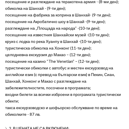
посещение и разглеждане на теракотена армия - (8-ми ден);
обиколка на Шанхай - (9-ти ден);
посещение на фабрика за коприна в Шанхай- (9-ти ден);
посещение на Акробатично шоу в Шанхай -(9-ти ден);
разглеждане на „Площада на народа” -(10-ти ден);
посещение на известния Шанхайски музей -(10-ти ден);
круиз с лодка по река Хуанпу в Шанхай -(10-ти ден);
туристическа обиколка на Хонконг (11-ти ден);
целодневна екскурзия до Макао – (12-ти ден);
посещение на казино “The Venetian” – (12-ти ден);
туристически обиколки с автобус и местен екскурзовод на
английски език (с превод на български език) в Пекин, Сиан,
Шанхай, Хонконг и Макао с разглеждане на
забележителностите, посочени в програмата;
входни билети за всички изброени в програмата туристически
обекти;
такса екскурзоводско и шофьорско обслужване по време на
обиколките - ­87 лв.
2. В ЦЕНАТА НЕ СА ВКЛЮЧЕНИ: