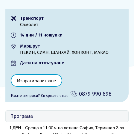
ОЩЕ
Транспорт
За нас - Ivi Travel
Лиценз
Самолет
Банкова сметка
Общи условия
14 дни / 11 нощувки
Политика за
Контакти
поверителност
Маршрут
ПЕКИН, СИАН, ШАНХАЙ, ХОНКОНГ, МАКАО
0879 990 698
Запитване
Дати на отпътуване
Изпрати запитване
0879 990 698
Имате въпроси? Cвържете с нас
Програма
1 ДЕН – Среща в 11.00 ч. на летище София, Терминал 2. за