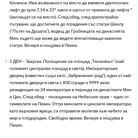
Космоса. Има възможност на място да вземете двупосочен
лифт до кули 7,14 и 23*, както и шатъл от пракинга до лифта *
(заплащат се на място). След обяд, след краткотрайно
пътуване, ще достигнете до оградения със статуи Шенлу
(“Пътят на Душата”), водещ до Гробницата на династията
Мин, където ще може да видите впечатляващи каменни
статуи. Вечеря и нощувка в Пекин.
5 ДЕН – Закуска. Посещение на площад „Тянанмън” (най-
големият централен площад в света), Императорския
дворец (известен също като „Забранения град”), един от най-
големите дворци в света с 800 сгради и 9999 зали,
резиденция на 24 императори в периода на династиите Мин
и Цин. След обяд – посещение на Небесния храм – един от
символите на Пекин. Оттук минските и цинските императори,
като върховни жреци, са отправяли молитви към небето за
мир и плодородие. Свободно време. Вечеря и нощувка в
Пекин.