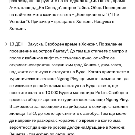
разглеждане на руините на катедралата „Св. Павел”, храма
А-ма, площад „Ел Сенадо”, остров Тайпа. Обяд. Посещение
на най-голямото казино в света – „Венецианецът” (“The
Venetian”). Привечер – връщане в Хонконг. Нощувка в
Хонконг.
13 ДЕН – Закуска. Свободен време в Хонконг. По желание
посещение на остров Лантау*. До там ще стигнете с метро и
после с кабинков лифт със стъклено дъно, от който се
откриват невероятни гледки към град Хонконг, джунглата,
над която се пътува и статуята на Буда . Когаго пристигнете в
туристическото селище Ngong Ping ще имате възможност да
се изкачите до най-голямата статуя на Буда в света, ще
посетите залата с 10 000 Буди и манастира Po Lin. Свободно
време за обяд в чаровното туристическо селище Ngong Ping.
Възможност за посещение на рибарското селище с наколни
жилища Tai O, до което ще стигнете с автобус. Там ще може
да направите разходка с корабче, по време на която има
вероятност да видите розови делфини.Връщане в Хонконг.
Вечерта - трансфер до летището.