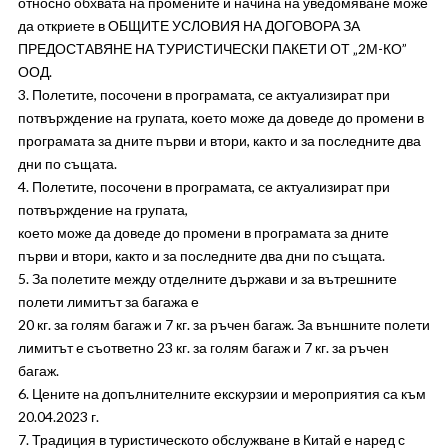
относно обхвата на промените и начина на уведомяване може
да откриете в ОБЩИТЕ УСЛОВИЯ НА ДОГОВОРА ЗА
ПРЕДОСТАВЯНЕ НА ТУРИСТИЧЕСКИ ПАКЕТИ ОТ „2М-КО”
ООД.
3. Полетите, посочени в програмата, се актуализират при
потвърждение на групата, което може да доведе до промени в
програмата за дните първи и втори, както и за последните два
дни по същата.
4. Полетите, посочени в програмата, се актуализират при
потвърждение на групата,
което може да доведе до промени в програмата за дните
първи и втори, както и за последните два дни по същата.
5. За полетите между отделните държави и за вътрешните
полети лимитът за багажа е
20 кг. за голям багаж и 7 кг. за ръчен багаж. За външните полети
лимитът е съответно 23 кг. за голям багаж и 7 кг. за ръчен
багаж.
6. Цените на допълнителните екскурзии и мероприятия са към
20.04.2023 г.
7. Традиция в туристическото обслужване в Китай е наред с