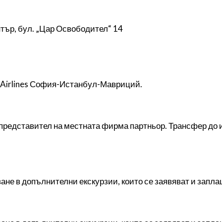
тър, бул. „Цар Освободител“ 14
h Airlines София-Истанбул-Мавриций.
представител на местната фирма партньор. Трансфер до и
ане в допълнителни екскурзии, които се заявяват и запл