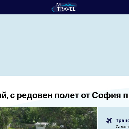
й, с редовен полет от София 
Тран
Самол