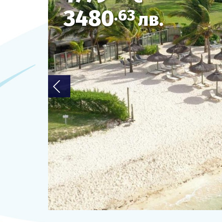
3480
.63
ОЩЕ
лв.
За нас - Ivi Travel
Банкова сметка
Политика за поверителност
0879 990 698