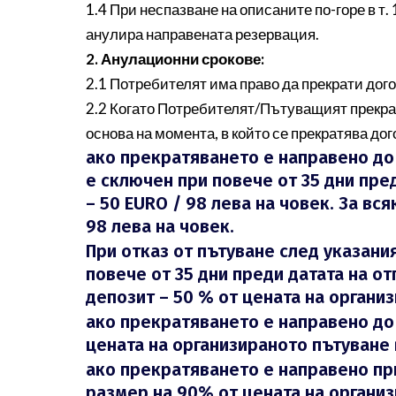
1.4 При неспазване на описаните по-горе в т.
анулира направената резервация.
2. Анулационни срокове:
2.1 Потребителят има право да прекрати дог
2.2 Когато Потребителят/Пътуващият прекрати
основа на момента, в който се прекратява дог
ако прекратяването е направено до 
е сключен при повече от 35 дни пре
– 50 EURO / 98 лева на човек. За в
98 лева на човек.
При отказ от пътуване след указани
повече от 35 дни преди датата на о
депозит – 50 % от цената на органи
ако прекратяването е направено до 
цената на организираното пътуване 
ако прекратяването е направено при
размер на 90% от цената на организ