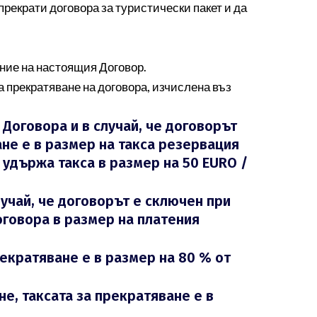
 прекрати договора за туристически пакет и да
ение на настоящия Договор.
а прекратяване на договора, изчислена въз
Договора и в случай, че договорът
ане е в размер на такса резервация
 удържа такса в размер на 50 EURO /
лучай, че договорът е сключен при
оговора в размер на платения
рекратяване е в размер на 80 % от
е, таксата за прекратяване е в