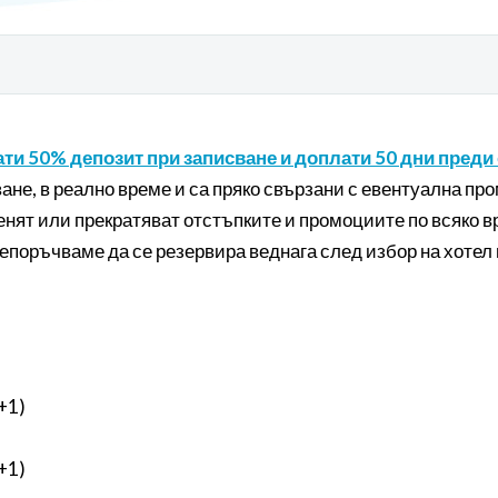
50% депозит при записване и доплати 50 дни преди 
не, в реално време и са пряко свързани с евентуална про
енят или прекратяват отстъпките и промоциите по всяко в
епоръчваме да се резервира веднага след избор на хотел
+1)
+1)