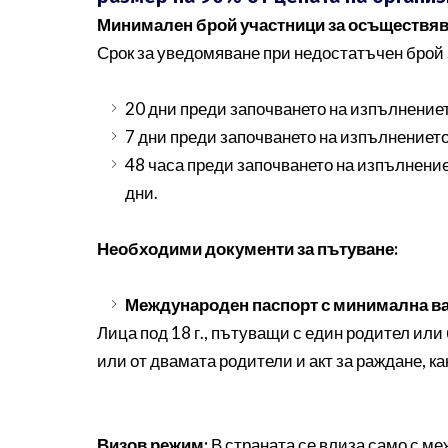
Минимален брой участници за осъществява
Срок за уведомяване при недостатъчен брой
20 дни преди започването на изпълнениет
7 дни преди започването на изпълнението
48 часа преди започването на изпълнение
дни.
Необходими документи за пътуване:
Международен паспорт с минимална вал
Лица под 18 г., пътуващи с един родител ил
или от двамата родители и акт за раждане, как
Визов режим:
В страната се влиза само с ме