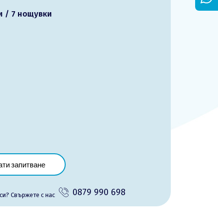
и / 7 нощувки
ати запитване
0879 990 698
си? Cвържете с нас