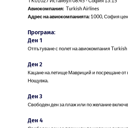
TK01027 Истанбул 08:45 - София 13:15
Авиокомпания:
Turkish Airlines
Адрес на авиокомпанията:
1000, София цен
Програма:
Ден 1
Отпътуване с полет на авиокомпания Turkis
Ден 2
Кацане на летище Мавриций и посрещане от 
Нощувка.
Ден 3
Свободен ден за плаж или по желание включв
Ден 4