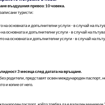
не въздушния превоз: 10 човека.
 записани туристи:
о на основната и допълнителни услуги - в случай на пъту
 на основната и допълнителни услуги - в случай на пътува
то на основната и допълнителни услуги - в случай на път
идност 3 месеца след датата на връщане.
и без родители, представят освен международен паспорт, 
то и копие от него.
ждународен паспорт, който трябва да е валиден минимум 