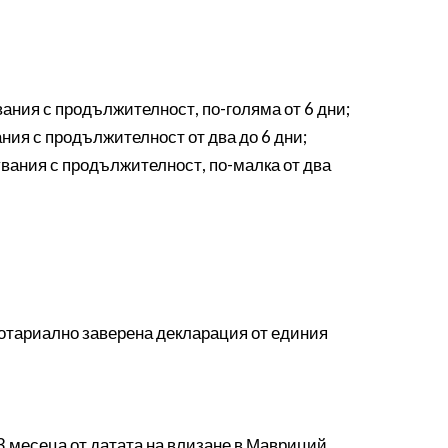
вания с продължителност, по-голяма от 6 дни;
ния с продължителност от два до 6 дни;
увания с продължителност, по-малка от два
нотариално заверена декларация от единия
3 месеца от датата на влизане в Мавриций.