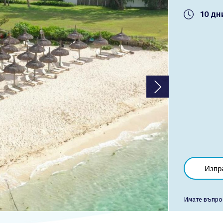
10 дн
Лиценз
Общи условия
Контакти
Запитване
Изпр
Имате въпро