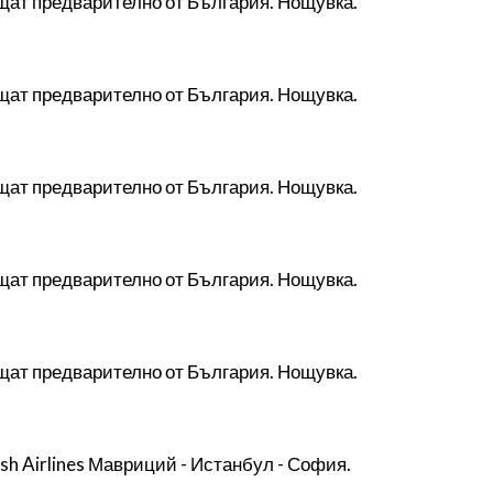
ащат предварително от България. Нощувка.
ащат предварително от България. Нощувка.
ащат предварително от България. Нощувка.
ащат предварително от България. Нощувка.
ащат предварително от България. Нощувка.
h Airlines Мавриций - Истанбул - София.