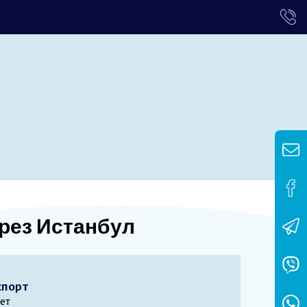
през Истанбул
спорт
ет