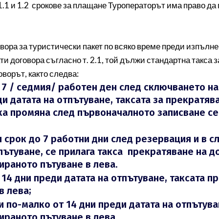
 1.1 и 1.2 срокове за плащане Туроператорът има право да
овора за туристически пакет по всяко време преди изпълн
 договора съгласно т. 2.1, той дължи стандартна такса з
оворът, както следва:
7 / седмия/ работен ден след сключването на 
ди датата на отпътуване, таксата за прекратяв
сяка промяна след първоначалното записване се
я срок до 7 работни дни след резервация и в с
тпътуване, се прилага такса прекратяване на д
зираното пътуване в лева.
14 дни преди датата на отпътуване, таксата п
в лева;
 по-малко от 14 дни преди датата на отпътуван
ираното пътуване в лева.