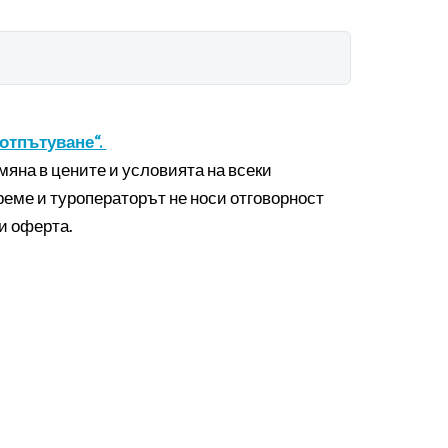
отпътуване“.
мяна в цените и условията на всеки
реме и туроператорът не носи отговорност
 и оферта.