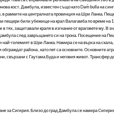
нова кост. Дамбула, известен също като Dam̆ bulla на синга
е, в рамките на централната провинция на Шри Ланка. Пещ
 Тези пещери били убежище на крал Валагамба по време на
в тях, защитавали краля в изгнание от враговете му. В з
 Дамбула след завръщането си на трона. Посещение на П
 най-големият в Шри Ланка. Намира се на върха на скала,
обграждат района , като пет са основните. Основните атр
ни, свързани с Гаутама Буда и неговия живот. Трансфер д
ане за Сигирия. Близо до град Дамбула се намира Сигири