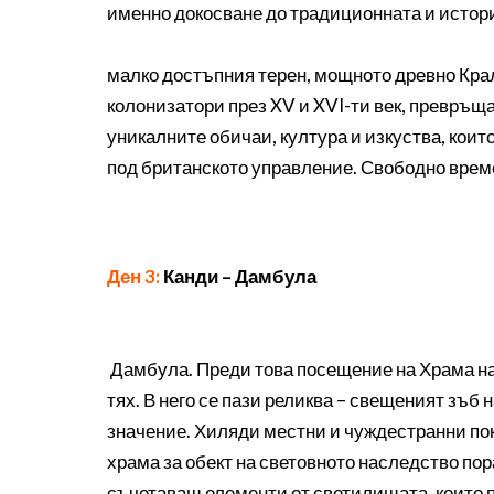
именно докосване до традиционната и истори
малко достъпния терен, мощното древно Крал
колонизатори през XV и XVI-ти век, превръщ
уникалните обичаи, култура и изкуства, които 
под британското управление. Свободно време
Ден 3:
Канди – Дамбула
Дамбула. Преди това посещение на Храма на 
тях. В него се пази реликва – свещеният зъб
значение. Хиляди местни и чуждестранни по
храма за обект на световното наследство пор
съчетаващ елементи от светилищата, които п