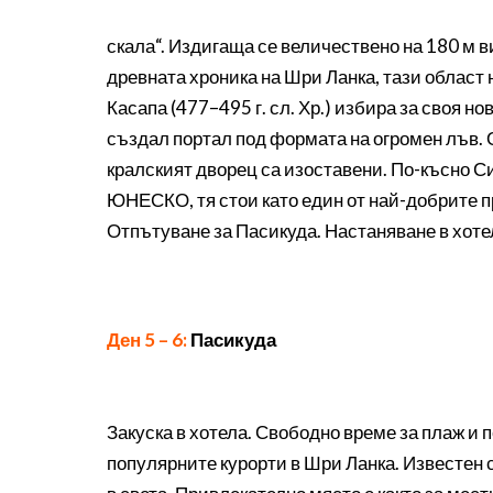
скала“. Издигаща се величествено на 180 м в
древната хроника на Шри Ланка, тази област 
Касапа (477–495 г. сл. Хр.) избира за своя н
създал портал под формата на огромен лъв. О
кралският дворец са изоставени. По-късно Си
ЮНЕСКО, тя стои като един от най-добрите п
Отпътуване за Пасикуда. Настаняване в хоте
Ден 5 – 6:
Пасикуда
Закуска в хотела. Свободно време за плаж и 
популярните курорти в Шри Ланка. Известен 