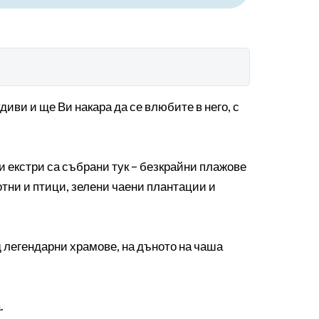
иви и ще Ви накара да се влюбите в него, с
 екстри са събрани тук – безкрайни плажове
отни и птици, зелени чаени плантации и
ед легендарни храмове, на дъното на чаша
.