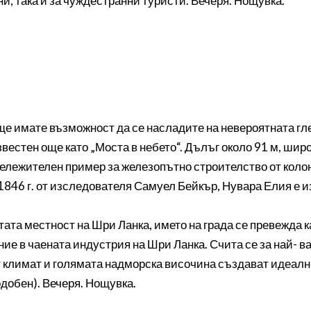
ни, така и за чуждестранни туристи. Вечеря. Нощувка.
 ще имате възможност да се насладите на невероятната гл
известен още като „Моста в небето“. Дълъг около 91 м, шир
абележителен пример за железопътно строителство от кол
 1846 г. от изследователя Самуел Бейкър, Нувара Елия е 
ата местност на Шри Ланка, името на града се превежда ка
ие в чаената индустрия на Шри Ланка. Счита се за най- в
 климат и голямата надморска височина създават идеални
одобен). Вечеря. Нощувка.