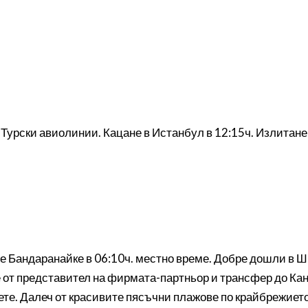
с Турски авиолинии. Кацане в Истанбул в 12:15ч. Излитане
Бандаранайке в 06:10ч. местно време. Добре дошли в Шр
от представител на фирмата-партньор и трансфер до Канд
ете. Далеч от красивите пясъчни плажове по крайбрежието