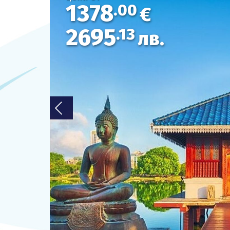
1378
.00
€
ОЩЕ
2695
.13
лв.
За нас - Ivi Travel
Банкова сметка
Политика за поверителност
0879 990 698