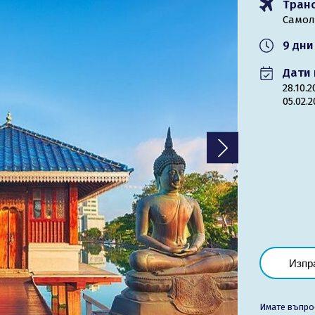
Тран
Самол
Лиценз
9 дни
Общи условия
Дати 
Контакти
28.10.
05.02.
Запитване
Изпр
Имате въпро