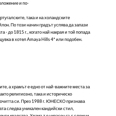
оложение и по-
тугалските, така и на холандските
лон. По този начин градът успява да запази
 - до 1815 г., когато най накрая и той попада
вка в хотел Amaya Hills 4* или подобен.
те, а храмът е едно от най-важните места за
акто религиозно, така и историческо
почитта си. През 1988 г. ЮНЕСКО признава
рата следва уникален кандийски стил,
руги кралства. Храмът е украсен със сложни