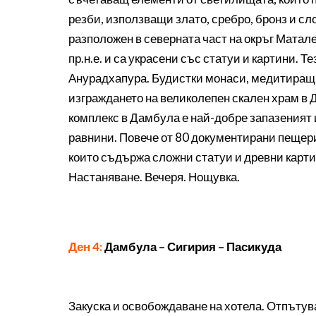
резби, използващи злато, сребро, бронз и сло
разположен в северната част на окръг Матал
пр.н.е. и са украсени със статуи и картини.
Анурадхапура. Будистки монаси, медитиращи 
изграждането на великолепен скален храм в
комплекс в Дамбула е най-добре запазеният и
равнини. Повече от 80 документирани пещери 
които съдържа сложни статуи и древни карти
Настаняване. Вечеря. Нощувка.
Ден 4:
Дамбула – Сигирия – Пасикуда
Закуска и освобождаване на хотела. Отпътув