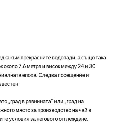
едка към прекрасните водопади, а също така
ок около 7.6 метра и висок между 24 и 30
ониалната епоха. Следва посещение и
известен
то „град в равнината“ или „град на
ажното място за производство на чай в
те условия за неговото отглеждане.