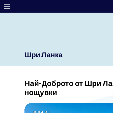
ТОП ОФЕРТИ
ПОЧИВКИ
ЕКСКУРЗИИ
ЕКЗОТИКА
Шри Ланка
КРУИЗИ
LAST MINUTE
Най-Доброто от Шри Ланк
ПРАЗНИЦИ
нощувки
ИНТЕРЕСНО
ТРАНСФЕРИ
цени от