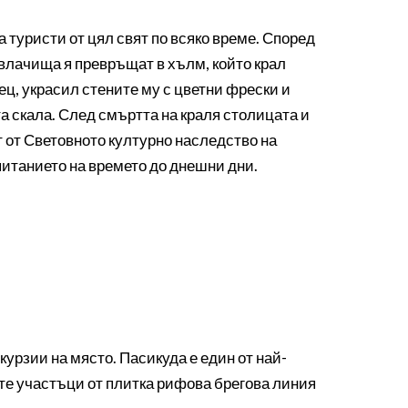
а туристи от цял свят по всяко време. Според
свлачища я превръщат в хълм, който крал
рец, украсил стените му с цветни фрески и
а скала. След смъртта на краля столицата и
т от Световното културно наследство на
питанието на времето до днешни дни.
урзии на място. Пасикуда е един от най-
ите участъци от плитка рифова брегова линия