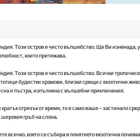
дия. Тoзи остров е чисто вълшебство. Ще Ви изненада, уд
желюбност, които притежава.
дия. Тoзи остров е чисто вълшебство. Всички тропически
 стотици будистки храмове, близки срещи с екзотични жив
усна и пъстра, изпълнена с вълшебни приключения.
и кратък отрязък от време, то е само ваше – застинало ср
 широкия гръб на слона.
те всичко, което се събира в понятието екзотична почивка