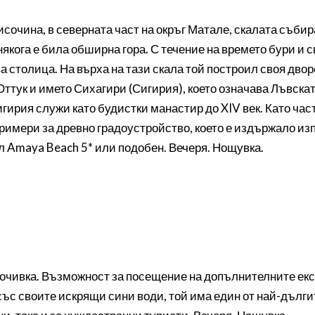
исочина, в северната част на окръг Матале, скалата събир
някога е била обширна гора. С течение на времето бури и 
ова столица. На върха на тази скала той построил своя дво
ттук и името Сихагири (Сигирия), което означава Лъвскат
гирия служи като будистки манастир до XIV век. Като час
римери за древно градоустройство, което е издържало из
л Amaya Beach 5* или подобен. Вечеря. Нощувка.
почивка. Възможност за посещение на допълнителните екск
със своите искрящи сини води, той има един от най-дълг