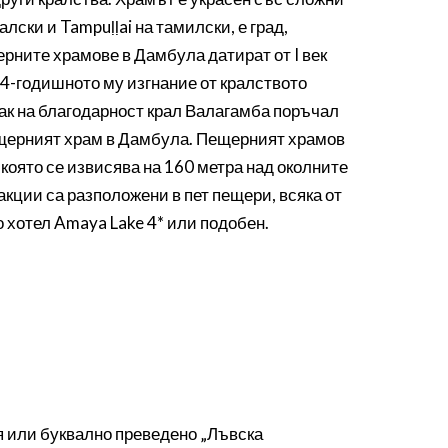
лски и Tampuḷḷai на тамилски, е град,
ерните храмове в Дамбула датират от I век
 14-годишното му изгнание от кралството
нак на благодарност крал Валагамба поръчал
ещерният храм в Дамбула. Пещерният храмов
 която се извисява на 160 метра над околните
акции са разположени в пет пещери, всяка от
о хотел Amaya Lake 4* или подобен.
я или буквално преведено „Лъвска