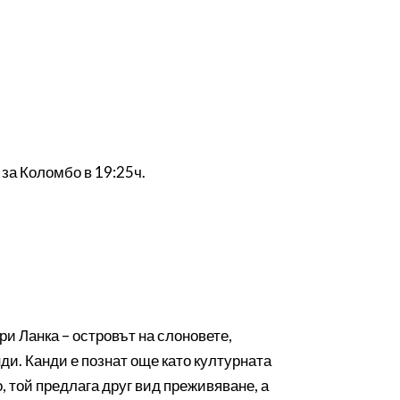
 за Коломбо в 19:25ч.
и Ланка – островът на слоновете,
и. Канди е познат още като културната
, той предлага друг вид преживяване, а