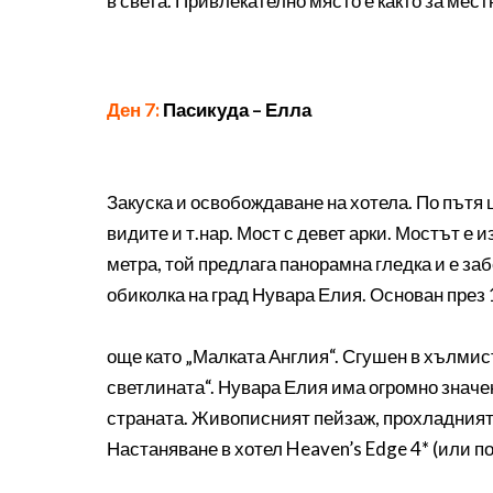
в света. Привлекателно място е както за мест
Ден 7:
Пасикуда – Елла
Закуска и освобождаване на хотела. По пътя
видите и т.нар. Мост с девет арки. Мостът е 
метра, той предлага панорамна гледка и е з
обиколка на град Нувара Елия. Основан през
още като „Малката Англия“. Сгушен в хълмист
светлината“. Нувара Елия има огромно значен
страната. Живописният пейзаж, прохладният
Настаняване в хотел Heaven’s Edge 4* (или п