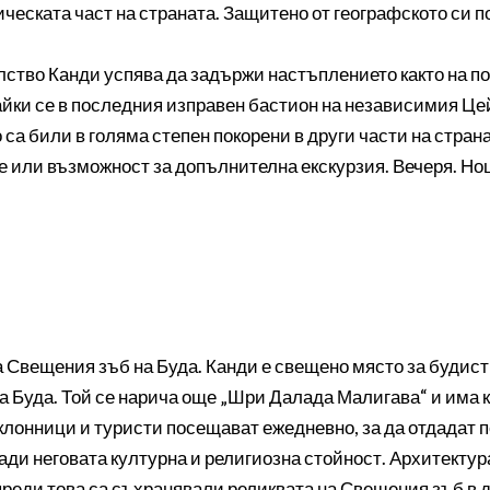
ческата част на страната. Защитено от географското си п
ство Канди успява да задържи настъплението както на пор
айки се в последния изправен бастион на независимия Цей
са били в голяма степен покорени в други части на страната
 или възможност за допълнителна екскурзия. Вечеря. Нощу
Свещения зъб на Буда. Канди е свещено място за будисти
 на Буда. Той се нарича още „Шри Далада Малигава“ и има к
клонници и туристи посещават ежедневно, за да отдадат 
ади неговата културна и религиозна стойност. Архитекту
реди това са съхранявали реликвата на Свещения зъб в д