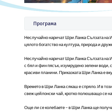
Програма
Неслучайно наричат Шри Ланка Сълзата на Ин
цялото богатство на култура, природа и дру
Неслучайно наричат Шри Ланка Сълзата на Ин
с бял и фин пясък, изумрудено зелени води,
красиви планини. Приказката Шри Ланка е вк
Времето в Шри Ланка сякаш е спряло. И в тоз
свеж цейлонски чай, кротко полюшващо се на
Още ли се колебаете – в Шри Ланка ще получи