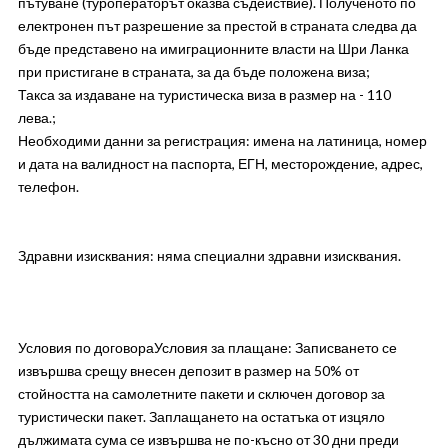
пътуване (туроператорът оказва съдействие). Полученото по
електронен път разрешение за престой в страната следва да
бъде представено на имиграционните власти на Шри Ланка
при пристигане в страната, за да бъде положена виза;
Такса за издаване на туристическа виза в размер на - 110
лева.;
Необходими данни за регистрация: имена на латиница, номер
и дата на валидност на паспорта, ЕГН, месторождение, адрес,
телефон.
Здравни изисквания: няма специални здравни изисквания.
Условия по договораУсловия за плащане: Записването се
извършва срещу внесен депозит в размер на 50% от
стойността на самолетните пакети и сключен договор за
туристически пакет. Заплащането на остатъка от изцяло
дължимата сума се извършва не по-късно от 30 дни преди