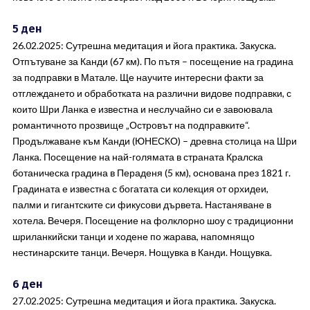
5 ден
26.02.2025: Сутрешна медитация и йога практика. Закуска.
Отпътуване за Канди (67 км). По пътя – посещение на градина
за подправки в Матале. Ще научите интересни факти за
отглеждането и обработката на различни видове подправки, с
които Шри Ланка е известна и неслучайно си е завоювала
романтичното прозвище „Островът на подправките“.
Продължаване към Канди (ЮНЕСКО) – древна столица на Шри
Ланка. Посещение на най-голямата в страната Кралска
ботаническа градина в Пераденя (5 км), основана през 1821 г.
Градината е известна с богатата си колекция от орхидеи,
палми и гигантските си фикусови дървета. Настаняване в
хотела. Вечеря. Посещение на фолклорно шоу с традиционни
шриланкийски танци и ходене по жарава, напомнящо
нестинарските танци. Вечеря. Нощувка в Канди. Нощувка.
6 ден
27.02.2025: Сутрешна медитация и йога практика. Закуска.