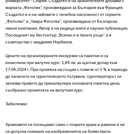
университет - София. Създател е на хранителните добавки с
марката „Фитолек“, произвеждани за България във Франция.
Създател е и на чайовете с лечебна насоченост от сериите
„Фитолек“ и „Чакра Фитолек“, произвеждани от Българска
чаена компания. Автор е на редица книги и научни публикации.
Последният му бестселър „Всичко е в твоите ръце“ е в
съавторство с академик Норбеков.
Цените на организираните екскурзии са пакетни и са
изчислени при валутен курс: 1,84 лв. за щатски долар към
17.04.2024 г. При промяна на същия с повече от 5 % в периода
до началото на туристическото пътуване, туроператорът си
запазва правото да прекалкулира основната пакетна цена,
съобразно промяната на валутния курс.
Забележки:
Храмовете се посещават само с покрити крака и рамене и не
се допуска снимане на изображенията на божествата;