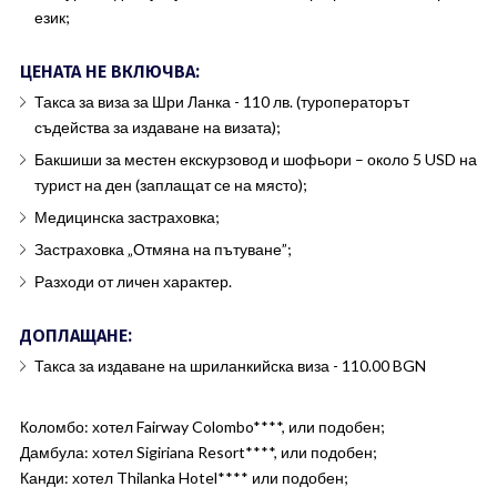
език;
ЦЕНАТА НЕ ВКЛЮЧВА:
Такса за виза за Шри Ланка - 110 лв. (туроператорът
съдейства за издаване на визата);
Бакшиши за местен екскурзовод и шофьори – около 5 USD на
турист на ден (заплащат се на място);
Медицинска застраховка;
Застраховка „Отмяна на пътуване”;
Разходи от личен характер.
ДОПЛАЩАНЕ:
Такса за издаване на шриланкийска виза - 110.00 BGN
Коломбо: хотел Fairway Colombo****, или подобен;
Дамбула: хотел Sigiriana Resort****, или подобен;
Канди: хотел Thilanka Hotel**** или подобен;