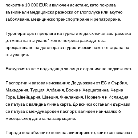
покритие 10 000 ЕUR и включен асистанс, като покрива
възникнали медицински разноски от злополука или акутно
заболяване, медицинско транспортиране и репатриране.
Туроператорът предлага на туристите да сключат застраховка
„отмяна на пътуване“, която покрива разходите за
прекратяване на договора за туристически пакет от страна на
пътуващия.
Екскурзията не е подходяща за лица с ограничена подвижност.
Паспортни и визови изисквания: До държави от ЕС и Сърбия,
Македония, Турция, Албания, Босна и Херцеговина, Черна
Гора, Швейцария, Швеция, Финландия, Норвегия и Исландия
се пътува с валидна лична карта. До всички останали държави
се пътува с международен паспорт, валиден най-малко 6
месеца след датата на завръщане.
Поради нестабилните цени на авиогоривото, които се покачват