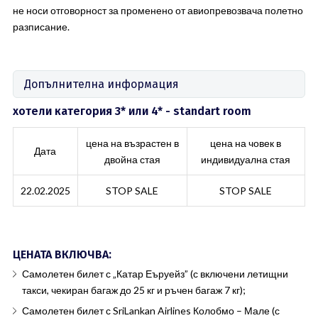
не носи отговорност за променено от авиопревозвача полетно
разписание.
Допълнителна информация
хотели категория 3* или 4* - standart room
цена на възрастен в
цена на човек в
Дата
двойна стая
индивидуална стая
22.02.2025
STOP SALE
STOP SALE
ЦЕНАТА ВКЛЮЧВА:
Самолетен билет с „Катар Еъруейз” (с включени летищни
такси, чекиран багаж до 25 кг и ръчен багаж 7 кг);
Самолетен билет с SriLankan Airlines Колобмо – Мале (с