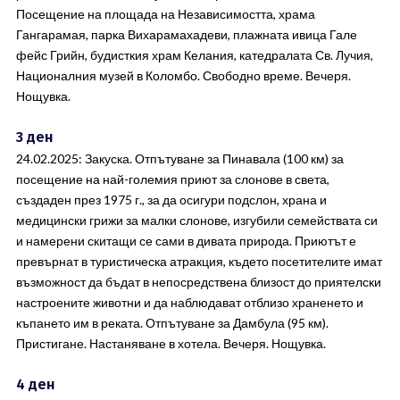
Посещение на площада на Независимостта, храма
Гангарамая, парка Вихарамахадеви, плажната ивица Гале
фейс Грийн, будисткия храм Келания, катедралата Св. Лучия,
Националния музей в Коломбо. Свободно време. Вечеря.
Нощувка.
3 ден
24.02.2025: Закуска. Отпътуване за Пинавала (100 км) за
посещение на най-големия приют за слонове в света,
създаден през 1975 г., за да осигури подслон, храна и
медицински грижи за малки слонове, изгубили семействата си
и намерени скитащи се сами в дивата природа. Приютът е
превърнат в туристическа атракция, където посетителите имат
възможност да бъдат в непосредствена близост до приятелски
настроените животни и да наблюдават отблизо храненето и
къпането им в реката. Отпътуване за Дамбула (95 км).
Пристигане. Настаняване в хотела. Вечеря. Нощувка.
4 ден