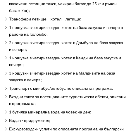
включени летищни такси, чекиран багаж до 25 кг и ръчен
багаж 7 кг);
Трансфери летище – хотел – летище;
1 нощувка в четиризвезден хотел на база закуска и вечеря в
района на Коломбо;
2 нощувки в четиризвезден хотел в Дамбула на база закуска
и вечеря;
1 нощувка в четиризвезден хотел в Канди на база закуска и
вечеря;
3 нощувки в четиризвезден хотел на Малдивите на база
закуска и вечеря;
Транспорт с минибус/автобус по описаната програма;
Входни такси за посещаваните туристически обекти, описани
в програмата;
1 бутилка минерална вода на човек на ден;
Водач - придружител;
Екскурзоводски услуги по описаната програма на български