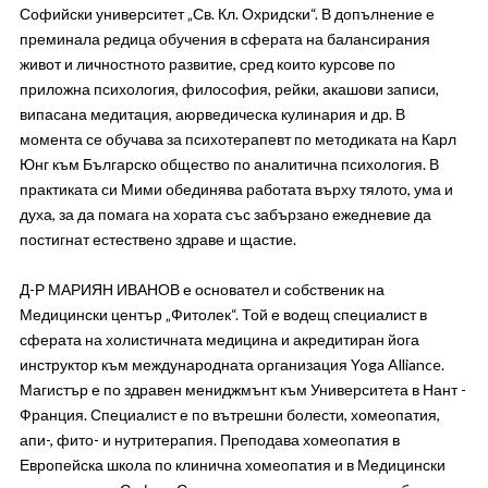
Софийски университет „Св. Кл. Охридски“. В допълнение е
преминала редица обучения в сферата на балансирания
живот и личностното развитие, сред които курсове по
приложна психология, философия, рейки, акашови записи,
випасана медитация, аюрведическа кулинария и др. В
момента се обучава за психотерапевт по методиката на Карл
Юнг към Българско общество по аналитична психология. В
практиката си Мими обединява работата върху тялото, ума и
духа, за да помага на хората със забързано ежедневие да
постигнат естествено здраве и щастие.
Д-Р МАРИЯН ИВАНОВ е основател и собственик на
Медицински център „Фитолек“. Той е водещ специалист в
сферата на холистичната медицина и акредитиран йога
инструктор към международната организация Yoga Alliance.
Магистър е по здравен мениджмънт към Университета в Нант -
Франция. Специалист е по вътрешни болести, хомеопатия,
апи-, фито- и нутритерапия. Преподава хомеопатия в
Европейска школа по клинична хомеопатия и в Медицински