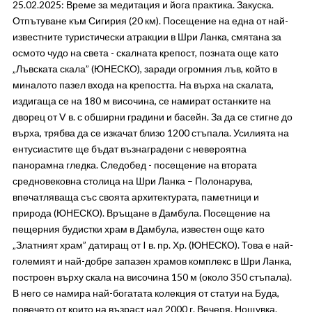
25.02.2025: Време за медитация и йога практика. Закуска.
Отпътуване към Сигирия (20 км). Посещение на една от най-
известните туристически атракции в Шри Ланка, смятана за
осмото чудо на света - скалната крепост, позната още като
„Лъвската скала” (ЮНЕСКО), заради огромния лъв, който в
миналото пазел входа на крепостта. На върха на скалата,
издигаща се на 180 м височина, се намират останките на
дворец от V в. с обширни градини и басейн. За да се стигне до
върха, трябва да се изкачат близо 1200 стъпала. Усилията на
ентусиастите ще бъдат възнаградени с невероятна
панорамна гледка. Следобед - посещение на втората
средновековна столица на Шри Ланка – Полонарува,
впечатляваща със своята архитектурата, паметници и
природа (ЮНЕСКО). Връщане в Дамбула. Посещение на
пещерния будистки храм в Дамбула, известен още като
„Златният храм” датиращ от I в. пр. Хр. (ЮНЕСКО). Това е най-
големият и най-добре запазен храмов комплекс в Шри Ланка,
построен върху скала на височина 150 м (около 350 стъпала).
В него се намира най-богатата колекция от статуи на Буда,
повечето от които на възраст над 2000 г. Вечеря. Нощувка.