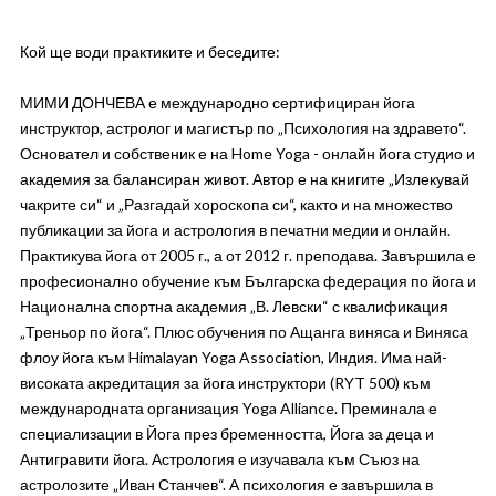
Кой ще води практиките и беседите:
МИМИ ДОНЧЕВА е международно сертифициран йога
инструктор, астролог и магистър по „Психология на здравето“.
Основател и собственик е на Home Yoga - онлайн йога студио и
академия за балансиран живот. Автор е на книгите „Излекувай
чакрите си“ и „Разгадай хороскопа си“, както и на множество
публикации за йога и астрология в печатни медии и онлайн.
Практикува йога от 2005 г., а от 2012 г. преподава. Завършила е
професионално обучение към Българска федерация по йога и
Национална спортна академия „В. Левски“ с квалификация
„Треньор по йога“. Плюс обучения по Ащанга виняса и Виняса
флоу йога към Himalayan Yoga Association, Индия. Има най-
високата акредитация за йога инструктори (RYT 500) към
международната организация Yoga Alliance. Преминала е
специализации в Йога през бременността, Йога за деца и
Антигравити йога. Астрология е изучавала към Съюз на
астролозите „Иван Станчев“. А психология е завършила в