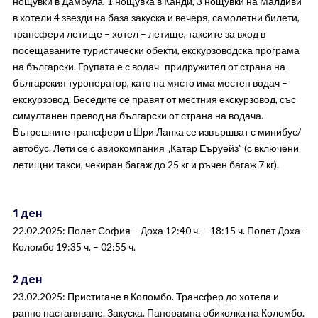
нощувки в Дамбула, 1 нощувка в Канди, 3 нощувки на Малдиви
в хотели 4 звезди на база закуска и вечеря, самолетни билети,
трансфери летище – хотел – летище, таксите за вход в
посещаваните туристически обекти, екскурзоводска програма
на български. Групата е с водач–придружител от страна на
българския туроператор, като на място има местен водач –
екскурзовод. Беседите се правят от местния екскурзовод, със
симултанен превод на български от страна на водача.
Вътрешните трансфери в Шри Ланка се извършват с минибус/
автобус. Лети се с авиокомпания „Катар Еъруейз” (с включени
летищни такси, чекиран багаж до 25 кг и ръчен багаж 7 кг).
1 ден
22.02.2025: Полет София – Доха 12:40 ч. – 18:15 ч. Полет Доха-
Коломбо 19:35 ч. – 02:55 ч.
2 ден
23.02.2025: Пристигане в Коломбо. Трансфер до хотела и
ранно настаняване. Закуска. Панорамна обиколка на Коломбо.