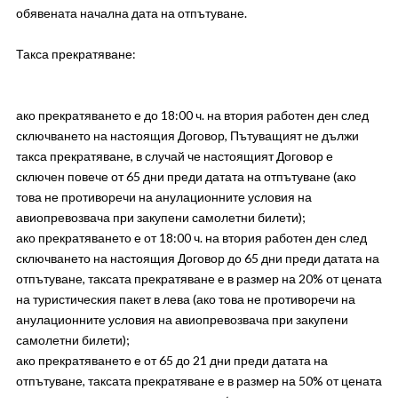
обявената начална дата на отпътуване.
Такса прекратяване:
ако прекратяването е до 18:00 ч. на втория работен ден след
сключването на настоящия Договор, Пътуващият не дължи
такса прекратяване, в случай че настоящият Договор е
сключен повече от 65 дни преди датата на отпътуване (ако
това не противоречи на анулационните условия на
авиопревозвача при закупени самолетни билети);
ако прекратяването е от 18:00 ч. на втория работен ден след
сключването на настоящия Договор до 65 дни преди датата на
отпътуване, таксата прекратяване е в размер на 20% от цената
на туристическия пакет в лева (ако това не противоречи на
анулационните условия на авиопревозвача при закупени
самолетни билети);
ако прекратяването е от 65 до 21 дни преди датата на
отпътуване, таксата прекратяване е в размер на 50% от цената