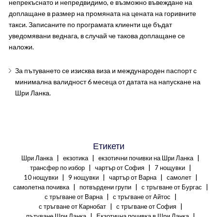
непрекъснато и непредвидимо, е възможно въвеждане на
доплащане в размер на промяната на цената на горивните
такси. Записаните по програмата клиенти ще бъдат
уведомявани веднага, в случай че такова доплащане се
наложи.
За пътуването се изисква виза и международен паспорт с
минимална валидност 6 месеца от датата на напускане на
Шри Ланка.
Етикети
|
|
|
Шри Ланка
екзотика
екзотични почивки на Шри Ланка
|
|
|
трансфер по избор
чартър от София
7 нощувки
|
|
|
|
10 нощувки
9 нощувки
чартър от Варна
самолет
|
|
|
самолетна почивка
потвърдени групи
с тръгване от Бургас
|
|
с тръгване от Варна
с тръгване от Айтос
|
|
с тръгване от Карнобат
с тръгване от София
|
|
пътуване Шри Ланка
Екзотична почивка в Шри Ланка