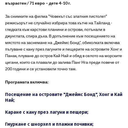
възрастен / 71 евро – дете 4-10 г.
За снимките на филма "Човекът със златния пистолет"
режисьорът не случайно избрира това кътче на Тайланд -
гледката към карстови планини и острови, потънали в
джунглата, спира дъха. В допълнение към посещението на
мястото на заснемане на „Джеймс Бонд“, обиколката включва
пътуване с кану през лагуните и пещерите на островите Хонг и
Панак, плуване до остров Кай Най и обяд в селото на морските
цигани, които са плавали до залива Панг Нга преди повече от
200 години и се установили точно там.
Програмата включва:
Посещение на островите "Джеймс Бонд", Хонг и Кай
Най;
Каране с кану през лагуни и пещери;
Гмуркане с шнорхел и плажни почивки;