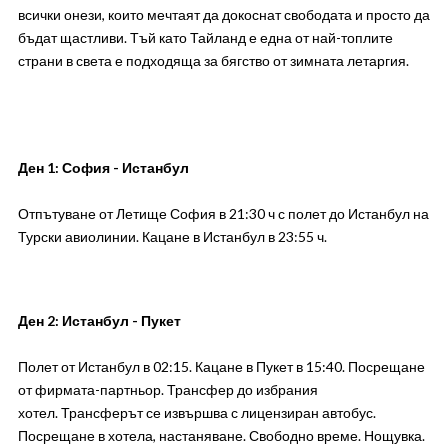
всички онези, които мечтаят да докоснат свободата и просто да
бъдат щастливи. Тъй като Тайланд е една от най-топлите
страни в света е подходяща за бягство от зимната летаргия.
Ден 1: София - Истанбул
Отпътуване от Летище София в 21:30 ч с полет до Истанбул на
Турски авиолинии. Кацане в Истанбул в 23:55 ч.
Ден 2: Истанбул - Пукет
Полет от Истанбул в 02:15. Кацане в Пукет в 15:40. Посрещане
от фирмата-партньор. Трансфер до избрания
хотел. Трансферът се извършва с лицензиран автобус.
Посрещане в хотела, настаняване. Свободно време. Нощувка.