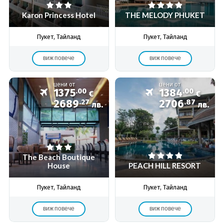
Karon Princess Hotel
THE MELODY PHUKET
Пукет, Тайланд
Пукет, Тайланд
виж повече
виж повече
цени от
цени от
1375
.00
1384
.00
€
€
2689
.27
2706
.87
лв.
лв.
The Beach Boutique
House
PEACH HILL RESORT
Пукет, Тайланд
Пукет, Тайланд
виж повече
виж повече