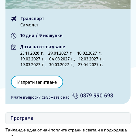
ОЩЕ
Транспорт
За нас - Ivi Travel
Лиценз
Самолет
Банкова сметка
Общи условия
10 дни / 9 нощувки
Политика за
Контакти
поверителност
Дати на отпътуване
23.11.2026 г.,
29.01.2027 г.,
10.02.2027 г.,
19.02.2027 г.,
04.03.2027 г.,
12.03.2027 г.,
0879 990 698
Запитване
19.03.2027 г.,
30.03.2027 г.,
27.04.2027 г.
Изпрати запитване
0879 990 698
Имате въпроси? Cвържете с нас
Програма
Тайланд е една от най-топлите страни в света и е подходяща