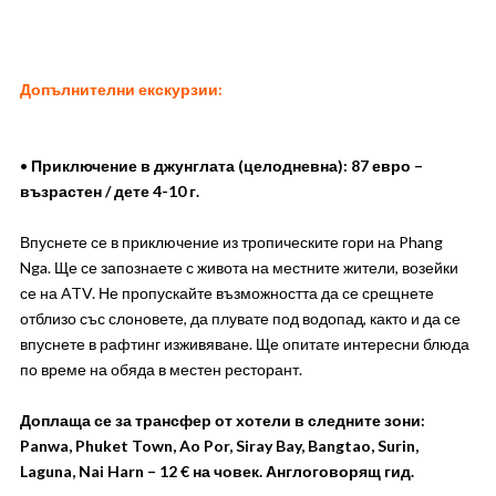
Допълнителни екскурзии:
•
Приключение в джунглата (целодневна): 87 евро –
възрастен / дете 4-10 г.
Впуснете се в приключение из тропическите гори на Phang
Nga. Ще се запознаете с живота на местните жители, возейки
се на ATV. Не пропускайте възможността да се срещнете
отблизо със слоновете, да плувате под водопад, както и да се
впуснете в рафтинг изживяване. Ще опитате интересни блюда
по време на обяда в местен ресторант.
Доплаща се за трансфер от хотели в следните зони:
Panwa, Phuket Town, Ao Por, Siray Bay, Bangtao, Surin,
Laguna, Nai Harn – 12 € на човек. Англоговорящ гид.