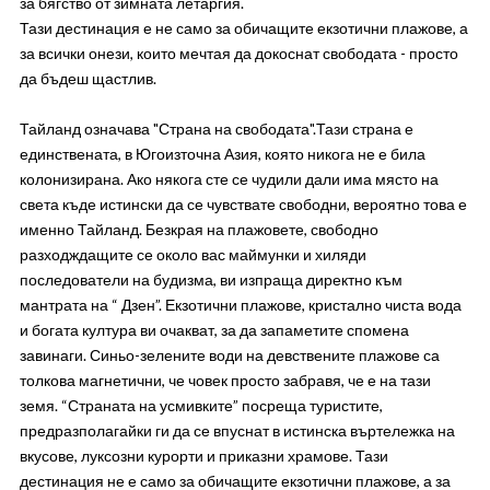
за бягство от зимната летаргия.
Тази дестинация е не само за обичащите екзотични плажове, а
за всички онези, които мечтая да докоснат свободата - просто
да бъдеш щастлив.
Тайланд означава "Страна на свободата".Тази страна е
единствената, в Югоизточна Азия, която никога не е била
колонизирана. Ако някога сте се чудили дали има място на
света къде истински да се чувствате свободни, вероятно това е
именно Тайланд. Безкрая на плажовете, свободно
разходждащите се около вас маймунки и хиляди
последователи на будизма, ви изпраща директно към
мантрата на “ Дзен”. Екзотични плажове, кристално чиста вода
и богата култура ви очакват, за да запаметите спомена
завинаги. Синьо-зелените води на девствените плажове са
толкова магнетични, че човек просто забравя, че е на тази
земя. “Страната на усмивките” посреща туристите,
предразполагайки ги да се впуснат в истинска въртележка на
вкусове, луксозни курорти и приказни храмове. Тази
дестинация не е само за обичащите екзотични плажове, а за