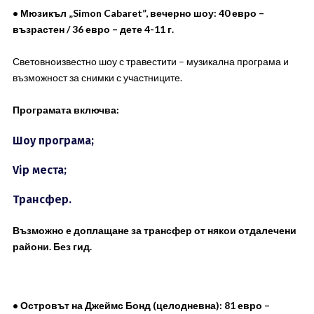
• Мюзикъл „Simon Cabaret”, вечерно шоу: 40 евро –
възрастен / 36 евро – дете 4-11 г.
Световноизвестно шоу с травестити – музикална програма и
възможност за снимки с участниците.
Програмата включва:
Шоу програма;
Vip места;
Трансфер.
Възможно е доплащане за трансфер от някои отдалечени
райони. Без гид.
• Островът на Джеймс Бонд (целодневна): 81 евро –