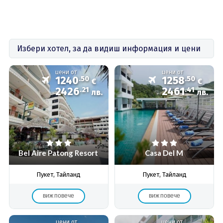
Избери хотел, за да видиш информация и цени
цени от
цени от
1240
.50
1258
.50
€
€
2426
.21
2461
.41
лв.
лв.
Bel Aire Patong Resort
Casa Del M
Пукет, Тайланд
Пукет, Тайланд
виж повече
виж повече
цени от
цени от