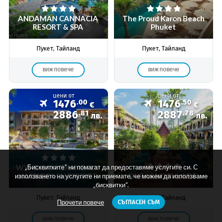
ANDAMAN CANNACIA
The Proud Karon Beach
RESORT & SPA
Phuket
Пукет, Тайланд
Пукет, Тайланд
виж повече
виж повече
цени от
цени от
1476
.00
1476
.50
€
€
2886
.81
2887
.78
лв.
лв.
„Бисквитките“ ни помагат да предоставяме услугите си. С
WYNDHAM GRAND NAI
HARN BEACH PHUKET
BURASARI PHUKET
използването на услугите ни приемате, че можем да използваме
„бисквитки“.
Пукет, Тайланд
Пукет, Тайланд
Прочети повече
СЪГЛАСЕН СЪМ
виж повече
виж повече