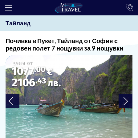
Тайланд
ТОП ОФЕРТИ
ПОЧИВКИ
Почивка в Пукет, Тайланд от София с
редовен полет 7 нощувки за 9 нощувки
ЕКСКУРЗИИ
цени от
ЕКЗОТИКА
1077
.00
€
КРУИЗИ
2106
.43
лв.
LAST MINUTE
ПРАЗНИЦИ
ИНТЕРЕСНО
ТРАНСФЕРИ