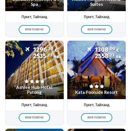
Spa
Suites
Пукет, Тайланд
Пукет, Тайланд
виж повече
виж повече
цени от
цени от
1296
.50
1308
.00
€
€
2535
.73
2558
.23
лв.
лв.
Ashlee Hub Hotel
Patong
Kata Poolside Resort
Пукет, Тайланд
Пукет, Тайланд
виж повече
виж повече