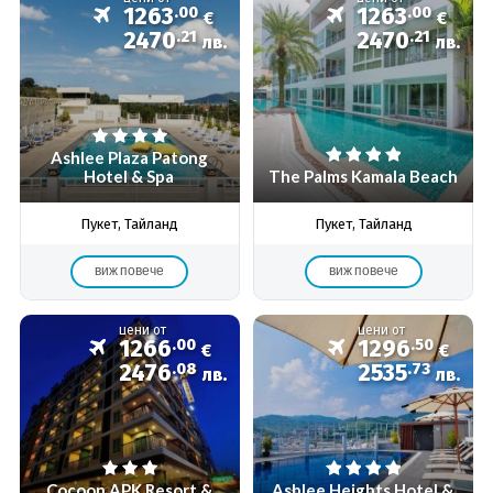
1263
.00
1263
.00
€
€
2470
.21
2470
.21
лв.
лв.
Ashlee Plaza Patong
Hotel & Spa
The Palms Kamala Beach
Пукет, Тайланд
Пукет, Тайланд
виж повече
виж повече
цени от
цени от
1266
.00
1296
.50
€
€
2476
.08
2535
.73
лв.
лв.
Cocoon APK Resort &
Ashlee Heights Hotel &