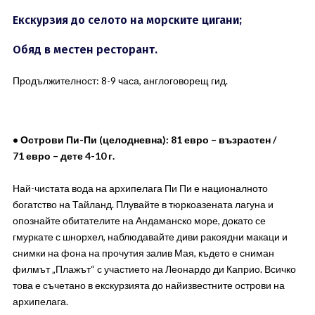
Екскурзия до селото на морските цигани;
Обяд в местен ресторант.
Продължителност: 8-9 часа, англоговорещ гид.
• Острови Пи-Пи (целодневна): 81 евро – възрастен /
71 евро – дете 4-10 г.
Най-чистата вода на архипелага Пи Пи е националното
богатство на Тайланд. Плувайте в тюркоазената лагуна и
опознайте обитателите на Андаманско море, докато се
гмуркате с шнорхел, наблюдавайте диви ракоядни макаци и
снимки на фона на прочутия залив Мая, където е сниман
филмът „Плажът“ с участието на Леонардо ди Каприо. Всичко
това е съчетано в екскурзията до найизвестните острови на
архипелага.