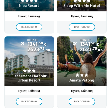
Nipa Resort
Sleep With Me Hotel
Пукет, Тайланд
Пукет, Тайланд
виж повече
виж повече
цени от
цени от
1341
.50
1341
.50
€
€
2623
.75
2623
.75
лв.
лв.
Fishermens Harbour
Urban Resort
Amata Patong
Пукет, Тайланд
Пукет, Тайланд
виж повече
виж повече