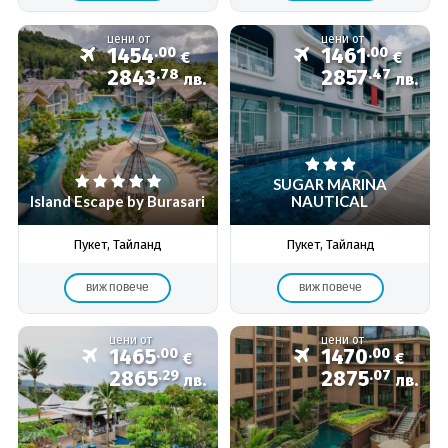
цени от
цени от
1454
.00
1461
.00
€
€
2843
.78
2857
.47
лв.
лв.
SUGAR MARINA
Island Escape by Burasari
NAUTICAL
Пукет, Тайланд
Пукет, Тайланд
виж повече
виж повече
цени от
цени от
1465
.00
1470
.00
€
€
2865
.29
2875
.07
лв.
лв.