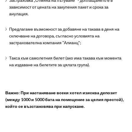
Застраховка „Отмяна на пътуване“ - доплащането е в
зависимост от цената на закупения пакет и срока за
анулация.
Предлагаме възможност за добавяне на такава в деня на
сключване на договора, съгласно условията на
застрахователна компания "Алианц";
Такса към самолетния билет (ако има такава към момента
на издаване на билетите за цялата група).
Важно: При настаняване всеки хотел изисква депозит
(между 1000 и 5000 бата на помещение за целия престой),
който се възстановява при напускане.