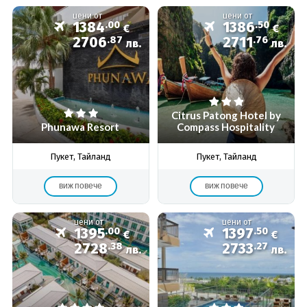
цени от
цени от
1384
.00
1386
.50
€
€
2706
.87
2711
.76
лв.
лв.
Citrus Patong Hotel by
Phunawa Resort
Compass Hospitality
Пукет, Тайланд
Пукет, Тайланд
виж повече
виж повече
цени от
цени от
1395
.00
1397
.50
€
€
2728
.38
2733
.27
лв.
лв.