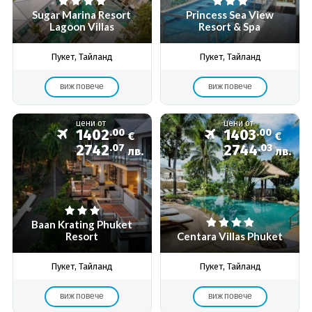
Sugar Marina Resort
Princess Sea View
Lagoon Villas
Resort & Spa
Пукет, Тайланд
Пукет, Тайланд
виж повече
виж повече
цени от
цени от
1402
.00
1403
.00
€
€
2742
.07
2744
.03
лв.
лв.
Baan Krating Phuket
Resort
Centara Villas Phuket
Пукет, Тайланд
Пукет, Тайланд
виж повече
виж повече