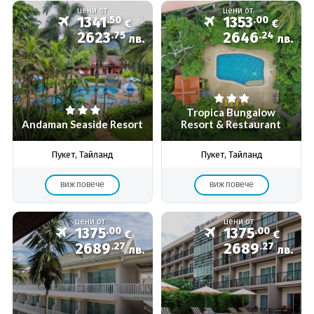
цени от
цени от
1341
.50
1353
.00
€
€
2623
.75
2646
.24
лв.
лв.
Tropica Bungalow
Andaman Seaside Resort
Resort & Restaurant
Пукет, Тайланд
Пукет, Тайланд
виж повече
виж повече
цени от
цени от
1375
.00
1375
.00
€
€
2689
.27
2689
.27
лв.
лв.