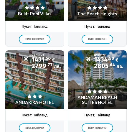
Bukit Pool Villas
The Beach Heights
Пукет, Тайланд
Пукет, Тайланд
виж повече
виж повече
цени от
цени от
1431
.50
1434
.50
€
€
2799
.77
2805
.64
лв.
лв.
ANDAMAN BEACH
ANDAKIRA HOTEL
SUITES HOTEL
Пукет, Тайланд
Пукет, Тайланд
виж повече
виж повече