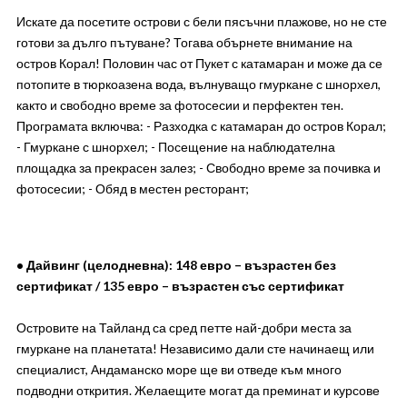
Искате да посетите острови с бели пясъчни плажове, но не сте
готови за дълго пътуване? Тогава обърнете внимание на
остров Корал! Половин час от Пукет с катамаран и може да се
потопите в тюркоазена вода, вълнуващо гмуркане с шнорхел,
както и свободно време за фотосесии и перфектен тен.
Програмата включва: - Разходка с катамаран до остров Корал;
- Гмуркане с шнорхел; - Посещение на наблюдателна
площадка за прекрасен залез; - Свободно време за почивка и
фотосесии; - Обяд в местен ресторант;
•
Дайвинг (целодневна): 148 евро – възрастен без
сертификат / 135 евро – възрастен със сертификат
Островите на Тайланд са сред петте най-добри места за
гмуркане на планетата! Независимо дали сте начинаещ или
специалист, Андаманско море ще ви отведе към много
подводни открития. Желаещите могат да преминат и курсове