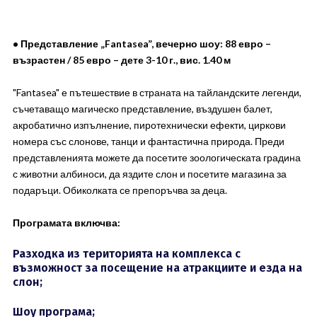
• Представление „Fantasea”, вечерно шоу: 88 евро –
възрастен / 85 евро – дете 3-10 г., вис. 1.40 м
"Fantasea" е пътешествие в страната на тайландските легенди,
съчетаващо магическо представление, въздушен балет,
акробатично изпълнение, пиротехнически ефекти, циркови
номера със слонове, танци и фантастична природа. Преди
представленията можете да посетите зоологическата градина
с животни албиноси, да яздите слон и посетите магазина за
подаръци. Обиколката се препоръчва за деца.
Програмата включва:
Разходка из територията на комплекса с
възможност за посещение на атракциите и езда на
слон;
Шоу програма;