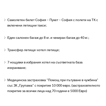
Самолетен билет София – Пукет – София с полети на ТК с
включени летищни такси;
Един салонен багаж до 8 кг. и чекиран багаж до 40 кг.;
Трансфер летище-хотел-летище;
7 нощувки в избрания хотел на съответната база
изхранване;
Медицинска застраховка “Помощ при пътуване в чужбина”
със ЗК „Групама“ с покритие 10 000 евро. (застраховтелното
покритие за всички лица над 70 години е 5000 Евро)