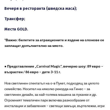
Вечеря в ресторанта (шведска маса);
Трансфер;
Места GOLD.
*Важно: билетите за атракционите и яздене на слонове се
заплащат допълнително на място.
• Представление „Carnival Magic”, вечерно шоу: 89 евро –
възрастен / 86 евро – дете 3-11 г.
Нов светлинен спектатъл на о-в Пукет, подходящ за цялото
семейство. Носител на няколко рекорда на Гинес – за
светлинен дизайн, за най-голяма машина за пуканки и др.
Огромният тематичен парк включва разнообразие от
инсталации и забавления – светещи замъци, въртележки, игри