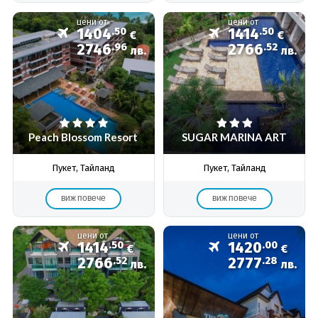
цени от
цени от
1404
.50
1414
.50
€
€
2746
.96
2766
.52
лв.
лв.
Peach Blossom Resort
SUGAR MARINA ART
Пукет, Тайланд
Пукет, Тайланд
виж повече
виж повече
цени от
цени от
1414
.50
1420
.00
€
€
2766
.52
2777
.28
лв.
лв.