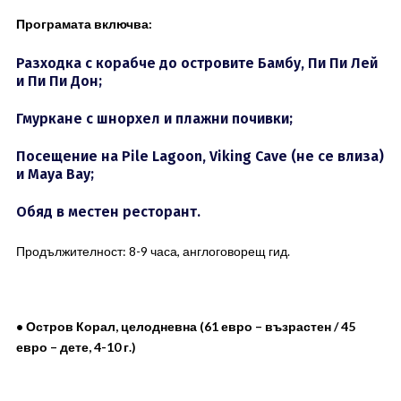
Програмата включва:
Разходка с корабче до островите Бамбу, Пи Пи Лей
и Пи Пи Дон;
Гмуркане с шнорхел и плажни почивки;
Посещение на Pile Lagoon, Viking Cave (не се влиза)
и Maya Bay;
Обяд в местен ресторант.
Продължителност: 8-9 часа, англоговорещ гид.
• Остров Корал, целодневна (61 евро – възрастен / 45
евро – дете, 4-10 г.)