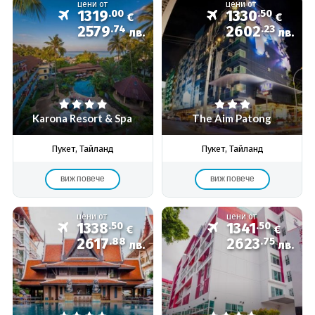
цени от
цени от
1319
.00
1330
.50
€
€
2579
.74
2602
.23
лв.
лв.
Karona Resort & Spa
The Aim Patong
Пукет, Тайланд
Пукет, Тайланд
виж повече
виж повече
цени от
цени от
1338
.50
1341
.50
€
€
2617
.88
2623
.75
лв.
лв.