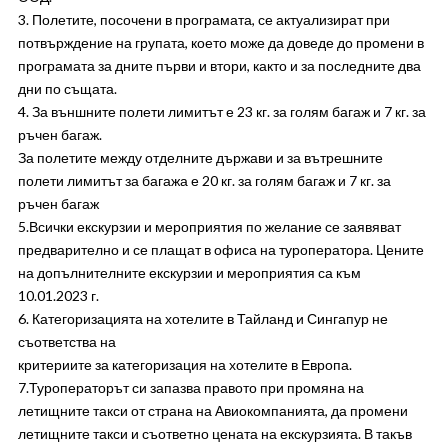
3. Полетите, посочени в програмата, се актуализират при
потвърждение на групата, което може да доведе до промени в
програмата за дните първи и втори, както и за последните два
дни по същата.
4. За външните полети лимитът е 23 кг. за голям багаж и 7 кг. за
ръчен багаж.
За полетите между отделните държави и за вътрешните
полети лимитът за багажа е 20 кг. за голям багаж и 7 кг. за
ръчен багаж
5.Всички екскурзии и мероприятия по желание се заявяват
предварително и се плащат в офиса на туроператора. Цените
на допълнителните екскурзии и мероприятия са към
10.01.2023 г.
6. Категоризацията на хотелите в Тайланд и Сингапур не
съответства на
критериите за категоризация на хотелите в Европа.
7.Туроператорът си запазва правото при промяна на
летищните такси от страна на Авиокомпанията, да промени
летищните такси и съответно цената на екскурзията. В такъв