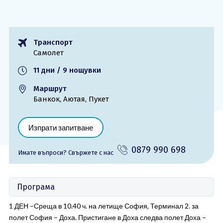
ОЩЕ
За нас - Ivi Travel
Лиценз
Транспорт
Банкова сметка
Общи условия
Самолет
Политика за
Контакти
поверителност
11 дни / 9 нощувки
Маршрут
0879 990 698
Запитване
Банкок, Аютая, Пукет
Изпрати запитване
0879 990 698
Имате въпроси? Cвържете с нас
Програма
1 ДЕН –Среща в 10.40 ч. на летище София, Терминал 2. за
полет София – Доха. Пристигане в Доха следва полет Доха –