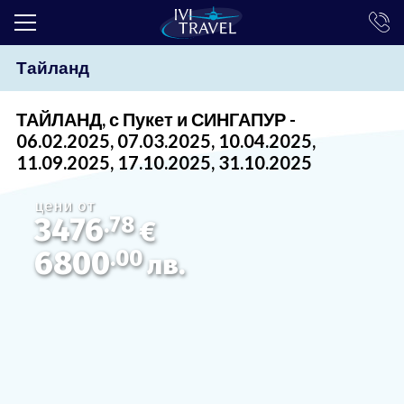
Тайланд
ТОП ОФЕРТИ
ПОЧИВКИ
ТАЙЛАНД, с Пукет и СИНГАПУР -
06.02.2025, 07.03.2025, 10.04.2025,
ЕКСКУРЗИИ
11.09.2025, 17.10.2025, 31.10.2025
ЕКЗОТИКА
цени от
3476
.78
КРУИЗИ
€
6800
.00
лв.
LAST MINUTE
ПРАЗНИЦИ
ИНТЕРЕСНО
ТРАНСФЕРИ