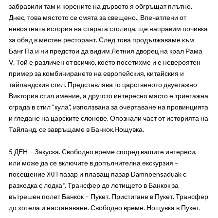
забравили там и корените на дървото я обгръщат плътно.
Днес, това мястото се смята за свещено.. Впечатлени от
невоятната история на старата столица, ще направим почивка
за обяд в местен ресторант. След това продължаваме към
Банг Па и ни предстои да видим Летния дворец на крал Рама
V. Той е различен от всичко, което посетихме и е невероятен
пример за комбинирането на европейския, китайския и
тайландския стил. Представлява го царственото двуетажно
Виктория стил имение, а другото интересно място е триетажна
сграда в стил "кула", използвана за очертаване на провинцията
и гледане на царските слонове. Опознали част от историята на
Тайланд, се завръщаме в Банкок.Нощувка.
5 ДЕН – Закуска. Свободно време според вашите интереси,
или може да се включите в допълнителна екскурзия –
посещение ЖП пазар и плаващ пазар Damnoensaduak с
разходка с лодка*. Трансфер до летището в Банкок за
вътрешен полет Банкок – Пукет. Пристигане в Пукет. Трансфер
до хотела и настаняване. Свободно време. Нощувка в Пукет.