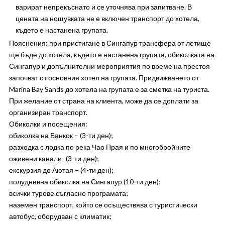
варират непрекъснато и се уточнява при запитване. В
цената на нощувката не е включен транспорт до хотела,
където е настанена групата.
Пояснения: при пристигане в Сингапур трансфера от летище
ще бъде до хотела, където е настанена групата, обиколката на
Сингапур и допълнителни мероприятия по време на престоя
започват от основния хотел на групата. Придвижването от
Marina Bay Sands до хотела на групата е за сметка на туриста.
При желание от страна на клиента, може да се доплати за
организиран транспорт.
Обиколки и посещения:
обиколка на Банкок – (3-ти ден);
разходка с лодка по река Чао Прая и по многобройните
оживени канали- (3-ти ден);
екскурзия до Аютая – (4-ти ден);
полудневна обиколка на Сингапур (10-ти ден);
всички турове съгласно програмата;
наземен транспорт, който се осъществява с туристически
автобус, оборудван с климатик;