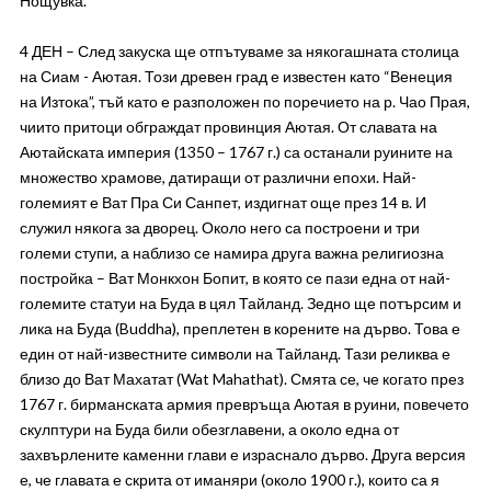
Нощувка.
4 ДЕН – След закуска ще отпътуваме за някогашната столица
на Сиам - Аютая. Този древен град е известен като “Венеция
на Изтока”, тъй като е разположен по поречието на р. Чао Прая,
чиито притоци обграждат провинция Аютая. От славата на
Аютайската империя (1350 – 1767 г.) са останали руините на
множество храмове, датиращи от различни епохи. Най-
големият е Ват Пра Си Санпет, издигнат още през 14 в. И
служил някога за дворец. Около него са построени и три
големи ступи, а наблизо се намира друга важна религиозна
постройка – Ват Монкхон Бопит, в която се пази една от най-
големите статуи на Буда в цял Тайланд. Зедно ще потърсим и
лика на Буда (Buddha), преплетен в корените на дърво. Това е
един от най-известните символи на Тайланд. Тази реликва е
близо до Ват Махатат (Wat Mahathat). Смята се, че когато през
1767 г. бирманската армия превръща Аютая в руини, повечето
скулптури на Буда били обезглавени, а около една от
захвърлените каменни глави е израснало дърво. Друга версия
е, че главата е скрита от иманяри (около 1900 г.), които са я