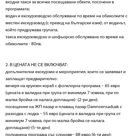
входни такси за всички посещавани обекти, посочени в
програмата;
водач и екскурзоводско обслужване по време на обиколките с
местен екскурзовод (с превод на български език); от водачът,
който придружава групата.
такса екскурзоводско и шофьорско обслужване по време на
обиколките - 80лв.
2. В ЦЕНАТА НЕ СЕ ВКЛЮЧВАТ:
допълнителни екскурзии и мероприятия, които се заявяват и
заплащат предварително:
вечеря на круизен кораб с фолклорна програма – 65 евро
(цената е валидна при група от минимум 7 човека, при по
малка бройка се налага доплащне)- (2-ри ден);
посещение на ЖП пазар и плаващ пазар Damnoensaduak с
разходка с лодка – 55 евро (цената е валидна при група от
минимум 7 човека, при по малка бройка се налага
доплащане)-(5-ти ден)
полуднена програма със слонове– 88 евро (6-ти ден);