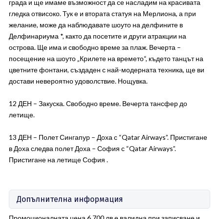
града и ще имаме възможност да се насладим на красивата
гледка отвисоко. Тук е и втората статуя на Мерлиона, а при
желание, може да наблюдавате шоуто на делфините в
Делфинариума *, както да посетите и други атракции на
острова. Ще има и свободно време за плаж. Вечерта –
посещение на шоуто „Крилете на времето“, където танцът на
цветните фонтани, създаден с най-модерната техника, ще ви
достави невероятно удоволствие. Нощувка.
12 ДЕН – Закуска. Свободно време. Вечерта тансфер до
летище.
13 ДЕН – Полет Сингапур – Доха с “Qatar Airways”. Пристигане
в Доха следва полет Доха – София с “Qatar Airways”.
Пристигане на летище София .
Допълнителна информация
Промоционалната цена 6 700 лв е валидна при записване и