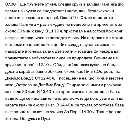
09.30 ч. ще тръгнете от кея, следва круиз в залива Панг-нга (по
време на круиза се предоставят кафе, чай, безалкохолни
напитки и сезонни плодове). Около 10.20 ч. се пристига в
залива Панг-нга – разглеждане на пещерата на прилепите за
около 30 мин. с кану. В 11.10 ч. пристигаме на остров Кох Хонг –
следва половинчасова разходка с кану. На острова има малки
и големи планини, които ще Ви създадат чувство, сякаш се
намирате в голяма зала с две врати и това ще Ви накара да
почувствате необхватната сила на природата. Връщане на
круизния кораб в 12.10 ч. Обяд с тайландска кухня на борда,
докато корабът бавно обикаля около Као Пинг („Островът на
Джеймс Бонд”). От 12.40 ч. – посещение на Као Пинг, известен
като „Острова на Джеймс Бонд”. Спирка за снимки и разходка
за около 30 мин. В 13.40 ч. се продължава към острова Лава,
където ще се насладите на плаж, можете да поплувате или да
карате каяк за около 1 час. В 14.40 ч. се тръгва от острова Лава
и се връщате на кея на залива Ао Пор в 16.30 ч. Трансфер до
хотела. Нощувка в Пукет.