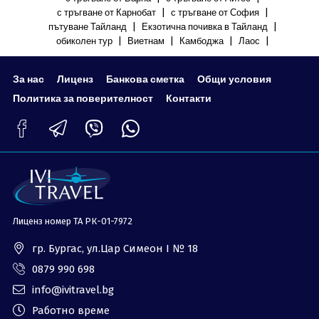
|
|
с тръгване от Карнобат
с тръгване от София
|
|
пътуване Тайланд
Екзотична почивка в Тайланд
|
|
|
|
обиколен тур
Виетнам
Камбоджа
Лаос
За нас
Лиценз
Банкова сметка
Общи условия
Политика за поверителност
Контакти
Лиценз номер ТА РК-01-7972
гр. Бургас, ул.Цар Симеон I № 18
0879 990 698
info@ivitravel.bg
Работно време