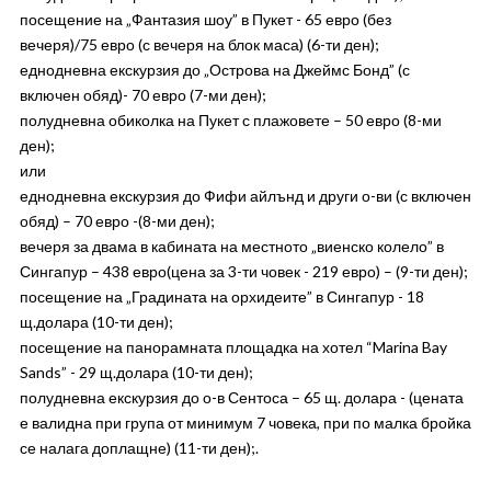
посещение на „Фантазия шоу” в Пукет - 65 евро (без
вечеря)/75 евро (с вечеря на блок маса) (6-ти ден);
еднодневна екскурзия до „Острова на Джеймс Бонд” (с
включен обяд)- 70 евро (7-ми ден);
полудневна обиколка на Пукет с плажовете – 50 евро (8-ми
ден);
или
еднодневна екскурзия до Фифи айлънд и други о-ви (с включен
обяд) – 70 евро -(8-ми ден);
вечеря за двама в кабината на местното „виенско колело” в
Сингапур – 438 евро(цена за 3-ти човек - 219 евро) – (9-ти ден);
посещение на „Градината на орхидеите” в Сингапур - 18
щ.долара (10-ти ден);
посещение на панорамната площадка на хотел “Marina Bay
Sands” - 29 щ.долара (10-ти ден);
полудневна екскурзия до о-в Сентоса – 65 щ. долара - (цената
е валидна при група от минимум 7 човека, при по малка бройка
се налага доплащне) (11-ти ден);.