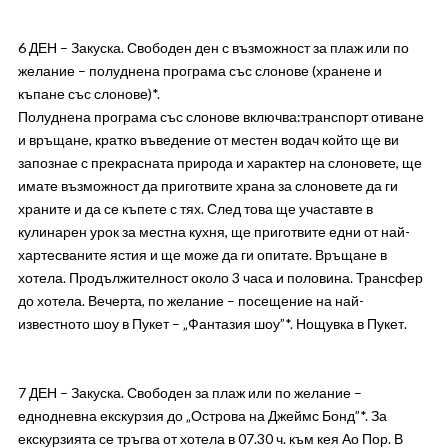
6 ДЕН – Закуска. Свободен ден с възможност за плаж или по
желание – полуднена програма със слонове (хранене и
къпане със слонове)*.
Полуднена програма със слонове включва:транспорт отиване
и връщане, кратко въведение от местен водач който ще ви
запознае с прекрасната природа и характер на слоновете, ще
имате възможност да приготвите храна за слоновете да ги
храните и да се къпете с тях. След това ще участавте в
кулинарен урок за местна кухня, ще приготвите едни от най-
хартесваните ястия и ще може да ги опитате. Връщане в
хотела. Продължителност около 3 часа и половина. Трансфер
до хотела. Вечерта, по желание – посещение на най-
известното шоу в Пукет – „Фантазия шоу”*. Нощувка в Пукет.
7 ДЕН – Закуска. Свободен за плаж или по желание –
еднодневна екскурзия до „Острова на Джеймс Бонд”*. За
екскурзията се тръгва от хотела в 07.30 ч. към кея Ао Пор. В