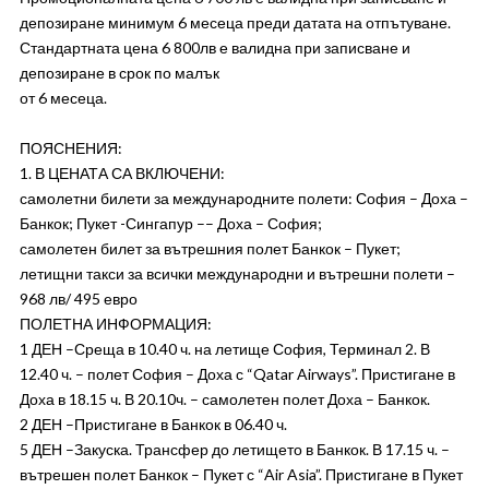
депозиране минимум 6 месеца преди датата на отпътуване.
Стандартната цена 6 800лв е валидна при записване и
депозиране в срок по малък
от 6 месеца.
ПОЯСНЕНИЯ:
1. В ЦЕНАТА СА ВКЛЮЧЕНИ:
самолетни билети за международните полети: София – Доха –
Банкок; Пукет -Сингапур –– Доха – София;
самолетен билет за вътрешния полет Банкок – Пукет;
летищни такси за всички международни и вътрешни полети –
968 лв/ 495 евро
ПОЛЕТНА ИНФОРМАЦИЯ:
1 ДЕН –Среща в 10.40 ч. на летище София, Терминал 2. В
12.40 ч. – полет София – Доха с “Qatar Airways”. Пристигане в
Доха в 18.15 ч. В 20.10ч. – самолетен полет Доха – Банкок.
2 ДЕН –Пристигане в Банкок в 06.40 ч.
5 ДЕН –Закуска. Трансфер до летището в Банкок. В 17.15 ч. –
вътрешен полет Банкок – Пукет с “Air Asia”. Пристигане в Пукет