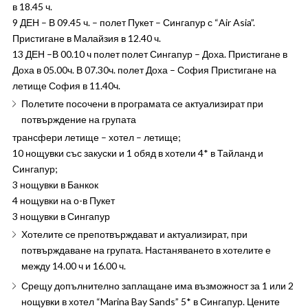
в 18.45 ч.
9 ДЕН – В 09.45 ч. – полет Пукет – Сингапур с “Air Asia”.
Пристигане в Малайзия в 12.40 ч.
13 ДЕН –В 00.10 ч полет полет Сингапур – Доха. Пристигане в
Доха в 05.00ч. В 07.30ч. полет Доха – София Пристигане на
летище София в 11.40ч.
Полетите посочени в програмата се актуализират при
потвърждение на групата
трансфери летище – хотел – летище;
10 нощувки със закуски и 1 обяд в хотели 4* в Тайланд и
Сингапур;
3 нощувки в Банкок
4 нощувки на о-в Пукет
3 нощувки в Сингапур
Хотелите се препотвърждават и актуализират, при
потвърждаване на групата. Настаняването в хотелите е
между 14.00 ч и 16.00 ч.
Срещу допълнително заплащане има възможност за 1 или 2
нощувки в хотел “Marina Bay Sands” 5* в Сингапур. Цените