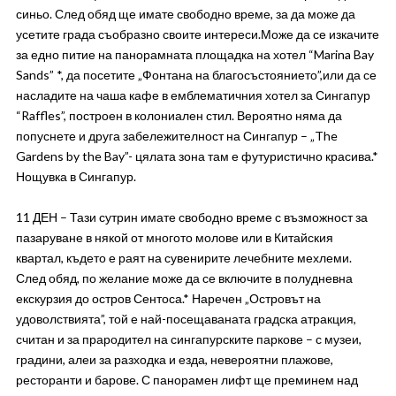
синьо. След обяд ще имате свободно време, за да може да
усетите града съобразно своите интереси.Може да се изкачите
за едно питие на панорамната площадка на хотел “Marina Bay
Sands” *, да посетите „Фонтана на благосъстоянието”,или да се
насладите на чаша кафе в емблематичния хотел за Сингапур
“Raffles”, построен в колониален стил. Вероятно няма да
попуснете и друга забележителност на Сингапур – „The
Gardens by the Bay”- цялата зона там е футуристично красива.*
Нощувка в Сингапур.
11 ДЕН – Тази сутрин имате свободно време с възможност за
пазаруване в някой от многото молове или в Китайския
квартал, където е раят на сувенирите лечебните мехлеми.
След обяд, по желание може да се включите в полудневна
екскурзия до остров Сентоса.* Наречен „Островът на
удоволствията”, той е най-посещаваната градска атракция,
считан и за прародител на сингапурските паркове – с музеи,
градини, алеи за разходка и езда, невероятни плажове,
ресторанти и барове. С панорамен лифт ще преминем над