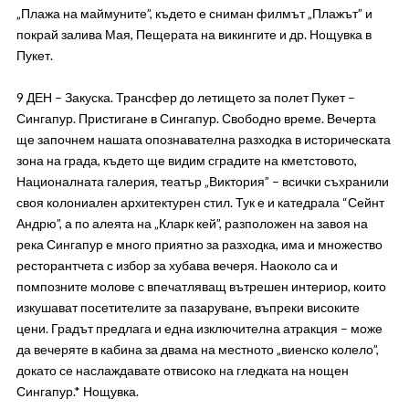
„Плажа на маймуните”, където е сниман филмът „Плажът” и
покрай залива Мая, Пещерата на викингите и др. Нощувка в
Пукет.
9 ДЕН – Закуска. Трансфер до летището за полет Пукет –
Сингапур. Пристигане в Сингапур. Свободно време. Вечерта
ще започнем нашата опознавателна разходка в историческата
зона на града, където ще видим сградите на кметстовото,
Националната галерия, театър „Виктория” – всички съхранили
своя колониален архитектурен стил. Тук е и катедрала “Сейнт
Андрю”, а по алеята на „Кларк кей”, разположен на завоя на
река Сингапур е много приятно за разходка, има и множество
ресторантчета с избор за хубава вечеря. Наоколо са и
помпозните молове с впечатляващ вътрешен интериор, които
изкушават посетителите за пазаруване, въпреки високите
цени. Градът предлага и една изключителна атракция – може
да вечеряте в кабина за двама на местното „виенско колело”,
докато се наслаждавате отвисоко на гледката на нощен
Сингапур.* Нощувка.