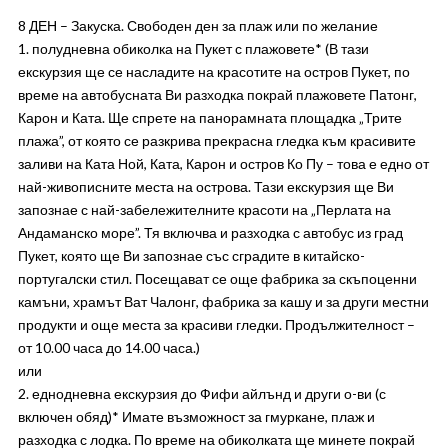
8 ДЕН – Закуска. Свободен ден за плаж или по желание
1. полудневна обиколка на Пукет с плажовете* (В тази
екскурзия ще се насладите на красотите на остров Пукет, по
време на автобусната Ви разходка покрай плажовете Патонг,
Карон и Ката. Ще спрете на панорамната площадка „Трите
плажа”, от която се разкрива прекрасна гледка към красивите
заливи на Ката Ной, Ката, Карон и остров Ко Пу – това е едно от
най-живописните места на острова. Тази екскурзия ще Ви
запознае с най-забележителните красоти на „Перлата на
Андаманско море”. Тя включва и разходка с автобус из град
Пукет, която ще Ви запознае със сградите в китайско-
португалски стил. Посещават се още фабрика за скъпоценни
камъни, храмът Ват Чалонг, фабрика за кашу и за други местни
продукти и още места за красиви гледки. Продължителност –
от 10.00 часа до 14.00 часа.)
или
2. еднодневна екскурзия до Фифи айлънд и други о-ви (с
включен обяд)* Имате възможност за гмуркане, плаж и
разходка с лодка. По време на обиколката ще минете покрай