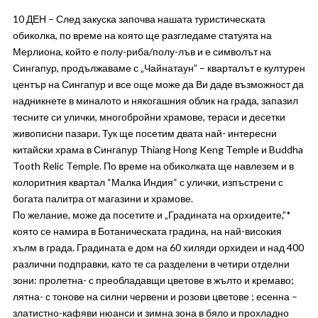
10 ДЕН – След закуска започва нашата туристическата
обиколка, по време на която ще разгледаме статуята на
Мерлиона, който е полу-риба/полу-лъв и е символът на
Сингапур, продължаваме с „Чайнатаун” – кварталът е културен
център на Сингапур и все още може да Ви даде възможност да
надникнете в миналото и някогашния облик на града, запазил
тесните си улички, многобройни храмове, тераси и десетки
живописни пазари. Тук ще посетим двата най- интересни
китайски храма в Сингапур Thiang Hong Keng Temple и Buddha
Tooth Relic Temple. По време на обиколката ще навлезем и в
колоритния квартал “Малка Индия“ с улички, изпъстрени с
богата палитра от магазини и храмове.
По желание, може да посетите и „Градината на орхидеите,”*
която се намира в Ботаническата градина, на най-високия
хълм в града. Градината е дом на 60 хиляди орхидеи и над 400
различни подправки, като те са разделени в четири отделни
зони: пролетна- с преобладавщи цветове в жълто и кремаво;
лятна- с тонове на силни червени и розови цветове ; есенна –
златистно-кафяви нюанси и зимна зона в бяло и прохладно