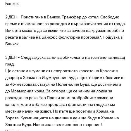
Банкок.
2 ДЕН – Пристигане в Банкок. Трансфер до хотел. Свободно
време с възможност за разходка и първи впечатления от града.
Вечерта можете да се включите за вечеря на круизен кораб по
реката в залива на Банкок с фолклорна програма*. Нощувка в
Банкок.
3 ДЕН – След закуска започва обиколката на този впечатляващ
град.
Ще останем изумени от невероятната красота на Кралския
дворец с Храма на Изумрудения Буда, ще отворим обективите
за 45-метровата статуя на Полегналия Буда, ще достигнем и
до Мраморния храм. За отмора ще се качим на лодка за
разходка по река Чао Прая и по многобройните оживени
канали, които отблизо предлагат фантастична гледка към
местния начин на живот. По пътя ще посетим и Храма на
Зората. Кулминацията на днешния ден ще бъде в Храма на
Златния Буда. Наистина е величествено творение!