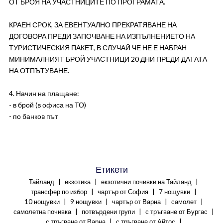
ОТ БРОЯ НА УЧАСТНИЦИТЕ ПО ПРОГРАМАТА.
КРАЕН СРОК, ЗА ЕВЕНТУАЛНО ПРЕКРАТЯВАНЕ НА
ДОГОВОРА ПРЕДИ ЗАПОЧВАНЕ НА ИЗПЪЛНЕНИЕТО НА
ТУРИСТИЧЕСКИЯ ПАКЕТ, В СЛУЧАЙ ЧЕ НЕ Е НАБРАН
МИНИМАЛНИЯТ БРОЙ УЧАСТНИЦИ 20 ДНИ ПРЕДИ ДАТАТА
НА ОТПЪТУВАНЕ.
4. Начин на плащане:
- в брой (в офиса на ТО)
- по банков път
Етикети
|
|
|
Тайланд
екзотика
екзотични почивки на Тайланд
|
|
|
трансфер по избор
чартър от София
7 нощувки
|
|
|
|
10 нощувки
9 нощувки
чартър от Варна
самолет
|
|
|
самолетна почивка
потвърдени групи
с тръгване от Бургас
|
|
с тръгване от Варна
с тръгване от Айтос