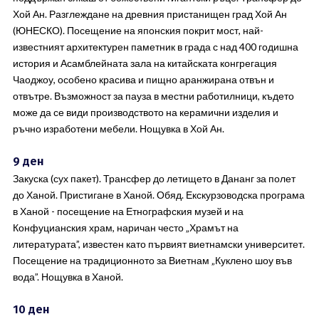
Хой Ан. Разглеждане на древния пристанищен град Хой Ан
(ЮНЕСКО). Посещение на японския покрит мост, най-
известният архитектурен паметник в града с над 400 годишна
история и Асамблейната зала на китайската конгрегация
Чаоджоу, особено красива и пищно аранжирана отвън и
отвътре. Възможност за пауза в местни работилници, където
може да се види производството на керамични изделия и
ръчно изработени мебели. Нощувка в Хой Ан.
9 ден
Закуска (сух пакет). Трансфер до летището в Дананг за полет
до Ханой. Пристигане в Ханой. Обяд. Екскурзоводска програма
в Ханой - посещение на Етнографския музей и на
Конфуцианския храм, наричан често „Храмът на
литературата”, известен като първият виетнамски университет.
Посещение на традиционното за Виетнам „Куклено шоу във
вода”. Нощувка в Ханой.
10 ден