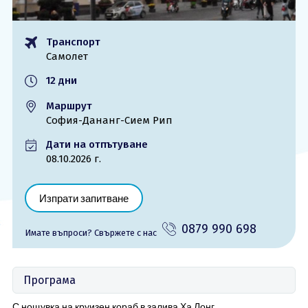
ОЩЕ
Транспорт
За нас - Ivi Travel
Лиценз
Самолет
Банкова сметка
Общи условия
12 дни
Политика за
Контакти
поверителност
Маршрут
София-Дананг-Сием Рип
0879 990 698
Запитване
Дати на отпътуване
08.10.2026 г.
Изпрати запитване
0879 990 698
Имате въпроси? Cвържете с нас
Програма
С нощувка на круизен кораб в залива Ха Лонг