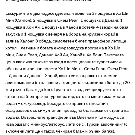
Екскурзията е дванадесетдневна и включва 3 нощувки в Хо Ши
Мин (Сайгон), 2 нощувки в Сием Реап, 1 нощувка в Дананг, 1
нощувка в Хой Ан, 1 нощувка в Ханой в хотели 4 звезди на база
закуска и 1 нощувка с вечеря на борда на круизен кораб в
залива Халонг, 8 обяда, самолетен билет, трансфери летище –
хотел – летище и богата екскурзоводска програма в Хо Ши
Мин, Сием Реап, Дананг, Хой Ан, Ханой и Ха Лонг. Пакетната
цена включва таксите за вход в посещаваните туристически
обекти и вътрешни полети Хо Ши Мин – Сием Реап, Сием Реап
– Дананг и Дананг – Ханой, които се извършват от местни
авиокомпании (с включени летищни такси, чекиран багаж до 20
кг и ръчен багаж до 5 кг). Групата е с водач–придружител от
страна на българския туроператор, като на място има местен
водач – екскурзовод. Беседите се правят от местния
екскурзовод със симултанен превод на български от страна на
водача. Вътрешните трансфери във Виетнам и Камбоджа се
извършват с минибус/автобус. Лети се с „Турски авиолинии” (с
включени летищни такси, чекиран багаж и ръчен багаж).