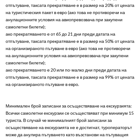
отпътуване, таксата прекратяване е в размер на 20% от цената
на туристическия пакет в евро (ако това не противоречи на
анулационните условия на авиопревозвача при закупени
самолетни билети);
ако прекратяването е от 65 до 21 дни преди датата на
отпътуване, таксата прекратяване е в размер на 50% от цената
на организираното пътуване в евро (ако това не противоречи
на анулационните условия на авиопревозвача при закупени
самолетни билети);
ако прекратяването е 20 или по-малко дни преди датата на
отпътуване, таксата прекратяване е в размер на 99% от цената
на организираното пътуване в евро.
Минимален брой записани за осъществяване на екскурзията:
Всички самолетни екскурзии се осъществяват при минимум 15
туриста. В случай че минималният брой записани за
осъществяване на екскурзията не е достигнат, туроператорът
може да анулира пътуването като възстанови на пътуващия