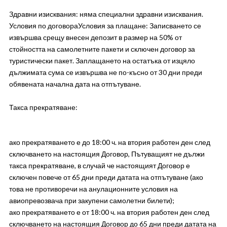
Здравни изисквания: няма специални здравни изисквания.
Условия по договораУсловия за плащане: Записването се
извършва срещу внесен депозит в размер на 50% от
стойността на самолетните пакети и сключен договор за
туристически пакет. Заплащането на остатъка от изцяло
дължимата сума се извършва не по-късно от 30 дни преди
обявената начална дата на отпътуване.
Такса прекратяване:
ако прекратяването е до 18:00 ч. на втория работен ден след
сключването на настоящия Договор, Пътуващият не дължи
такса прекратяване, в случай че настоящият Договор е
сключен повече от 65 дни преди датата на отпътуване (ако
това не противоречи на анулационните условия на
авиопревозвача при закупени самолетни билети);
ако прекратяването е от 18:00 ч. на втория работен ден след
сключването на настоящия Договор до 65 дни преди датата на