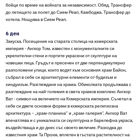
бойци по време на войната за независимост. Обяд. Трансфер
до летището за полет до Сием Реап, Камбоджа. Трансфер до
хотела. Нощувка в Сием Реап.
6 ден
Закуска. Посещение на старата столица на кхмерската
империя - Ангкор Том, известен с монументалните си
укрепителни стени и портите украсени от скулптури на
човешки лица. Гръдът е пресечен от две перпендикулярно
разположени улици, които водят към основния храм Байон,
събрал в себе си архитектурни елементи от будизъм и
хиндуизъм. Разглеждане на храма. Обиколката продължава с
разглеждане нa най-големия в света храмов комплекс Ангкор
Ват - символ на величието на Кхмерската империя. Съчетал в
себе си двете основни форми в кхмерската религиозна
архитектура – „храм-планина“ и „храм-галерия“, Ангкор Ват
впечатлява и с уникалната си скулптурна и барелефна украса,
въздействаща и до днес със своето величие. Разходка до
известния храм Ta Прохм, вплетен в гъстата растителност на