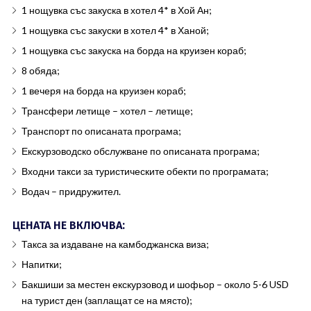
1 нощувка със закуска в хотел 4* в Хой Ан;
1 нощувка със закуски в хотел 4* в Ханой;
1 нощувка със закуска на борда на круизен кораб;
8 обяда;
1 вечеря на борда на круизен кораб;
Трансфери летище – хотел – летище;
Транспорт по описаната програма;
Екскурзоводско обслужване по описаната програма;
Входни такси за туристическите обекти по програмата;
Водач – придружител.
ЦЕНАТА НЕ ВКЛЮЧВА:
Такса за издаване на камбоджанска виза;
Напитки;
Бакшиши за местен екскурзовод и шофьор – около 5-6 USD
на турист ден (заплащат се на място);