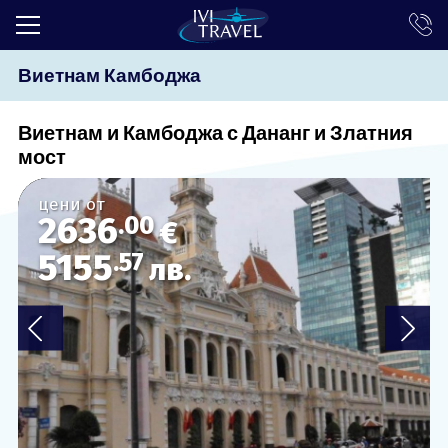
Виетнам Камбоджа
ТОП ОФЕРТИ
ПОЧИВКИ
Виетнам и Камбоджа с Дананг и Златния
мост
ЕКСКУРЗИИ
цени от
ЕКЗОТИКА
2636
.00
€
КРУИЗИ
5155
.57
лв.
LAST MINUTE
ПРАЗНИЦИ
ИНТЕРЕСНО
ТРАНСФЕРИ