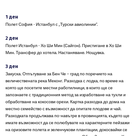
1 ден
Полет София - Истанбул с „Турски авиолинии”.
2 ден
Полет Истанбул - Хо Ши Мин (Сайгон). Пристигане в Хо Ши
Мин. Трансфер до хотела. Настаняване. Нощувка.
3 ден
Закуска. Отпътуване за Бен Че – град по поречието на
величествената река Меконг. Разходка с лодка, по време на
която ще посетите местни работилници, в които ще се
запознаете с традиционния метод за изработване на тухли и
обработване на кокосови орехи. Картка разходка до дома на
местно семейство с възможност да опитате плодове и чай.
Разходката продължава по-навътре в провинцията, където ще
имате възможност да се полюбувате на характерните пейзажи
на оризовите полета и зеленчукови плантации, докосвайки се