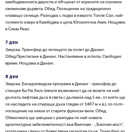
камбоджанската джунгла и обгърнат от корените на огромни
смокинови дървета. Обяд. Посещение на традиционно
плаващо селище. Разходка с лодка в езерото Тонле Сап, най-
голямото езеро в Камбоджа и цяла Югоизточна Азия. Нощувка
в Сием Реап.
7 ден
Закуска. Трансфер до летището за полет до Дананг.
Обяд.Пристигане в Дананг. Настаняване в хотела. Свободно
време. Нощувка в Дананг.
8 ден
Закуска. Екскурзоводска програма в Дананг - трансфер до
станция Ба На Хилс (имате възможност да се возите на най-
дългата лифтова дъга в света с дължина над 5 км., от която ще
се насладите на спиращи дъха гледки от 1487 м н.в.), по пътя -
посещение на някои от старите френски вили. Обяд.
Обиколката ще завърши с разходка по най-новата
архитектурна забележителност във Виетнам - „Златния мост“,
поддържан сякаш от божествени гигантски ръце. Трансфер до