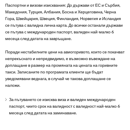
Паспортни и визови изисквания: До държави от ЕС и Сърбия,
Македония, Турция, Албания, Босна и Херцеговина, Черна
Гора, Швейцария, Швеция, Финландия, Норвегия и Исландия
се пътува с валидна лична карта. До всички останали държави
се пътува с международен паспорт, валиден най-малко 6
месеца след датата на завръщане.
Поради нестабилните цени на авиогоривото, които се покачват
непрекъснато и непредвидимо, е възможно въвеждане на
доплащане в размер на промяната на цената на горивните
такси. Записаните по програмата клиенти ще бъдат
уведомявани веднага, в случай че такова доплащане се
наложи.
За пътуването се изисква виза и валиден международен
паспорт, чиито срок на валидност с валидност най-малко 6
месеца след датата на заминаване.