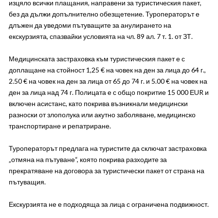
изцяло всички плащания, направени за туристическия пакет,
без да дължи допълнително обезщетение. Туроператорът е
длъжен да уведоми пътуващите за анулирането на
екскурзията, спазвайки условията на чл. 89 ал. 7 т. 1. от ЗТ.
Медицинската застраховка към туристическия пакет е с
доплащане на стойност 1,25 € на човек на ден за лица до 64 г.,
2.50 € на човек на ден за лица от 65 до 74 г. и 5.00 € на човек на
ден за лица над 74 г. Полицата е с общо покритие 15 000 ЕUR и
включен асистанс, като покрива възникнали медицински
разноски от злополука или акутно заболяване, медицинско
транспортиране и репатриране.
Туроператорът предлага на туристите да сключат застраховка
„отмяна на пътуване“, която покрива разходите за
прекратяване на договора за туристически пакет от страна на
пътуващия.
Екскурзията не е подходяща за лица с ограничена подвижност.