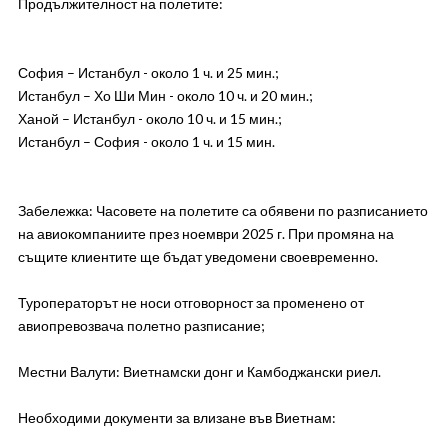
Продължителност на полетите:
София – Истанбул - около 1 ч. и 25 мин.;
Истанбул – Хо Ши Мин - около 10 ч. и 20 мин.;
Ханой – Истанбул - около 10 ч. и 15 мин.;
Истанбул – София - около 1 ч. и 15 мин.
Забележка: Часовете на полетите са обявени по разписанието
на авиокомпаниите през ноември 2025 г. При промяна на
същите клиентите ще бъдат уведомени своевременно.
Туроператорът не носи отговорност за променено от
авиопревозвача полетно разписание;
Местни Валути: Виетнамски донг и Камбоджански риел.
Необходими документи за влизане във Виетнам: