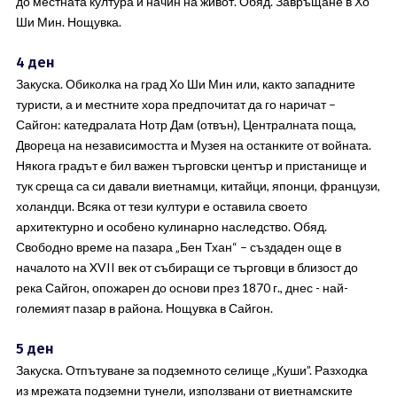
до местната култура и начин на живот. Обяд. Завръщане в Хо
Ши Мин. Нощувка.
4 ден
Закуска. Обиколка на град Хо Ши Мин или, както западните
туристи, а и местните хора предпочитат да го наричат –
Сайгон: катедралата Нотр Дам (отвън), Централната поща,
Двореца на независимостта и Музея на останките от войната.
Някога градът е бил важен търговски център и пристанище и
тук среща са си давали виетнамци, китайци, японци, французи,
холандци. Всяка от тези култури е оставила своето
архитектурно и особено кулинарно наследство. Обяд.
Свободно време на пазара „Бен Тхан“ – създаден още в
началото на XVII век от събиращи се търговци в близост до
река Сайгон, опожарен до основи през 1870 г., днес - най-
големият пазар в района. Нощувка в Сайгон.
5 ден
Закуска. Отпътуване за подземното селище „Куши”. Разходка
из мрежата подземни тунели, използвани от виетнамските