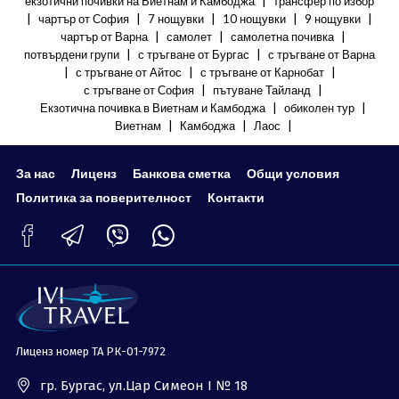
|
екзотични почивки на Виетнам и Камбоджа
трансфер по избор
|
|
|
|
|
чартър от София
7 нощувки
10 нощувки
9 нощувки
|
|
|
чартър от Варна
самолет
самолетна почивка
|
|
потвърдени групи
с тръгване от Бургас
с тръгване от Варна
|
|
|
с тръгване от Айтос
с тръгване от Карнобат
|
|
с тръгване от София
пътуване Тайланд
|
|
Екзотична почивка в Виетнам и Камбоджа
обиколен тур
|
|
|
Виетнам
Камбоджа
Лаос
За нас
Лиценз
Банкова сметка
Общи условия
Политика за поверителност
Контакти
Лиценз номер ТА РК-01-7972
гр. Бургас, ул.Цар Симеон I № 18