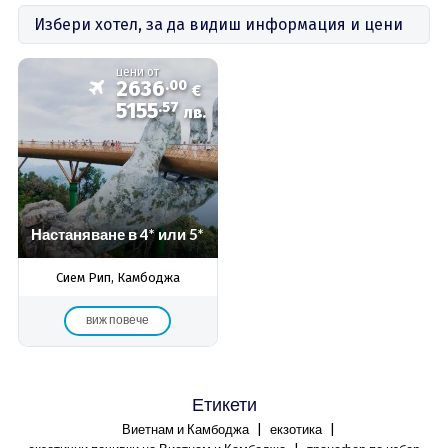
Избери хотел, за да видиш информация и цени
цени от
2636
.00
€
5155
.57
лв.
Настаняване в 4* или 5*
Сием Рип, Камбоджа
виж повече
Етикети
|
|
Виетнам и Камбоджа
екзотика