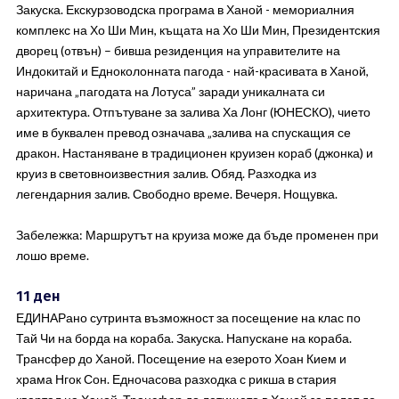
Закуска. Екскурзоводска програма в Ханой - мемориалния
комплекс на Хо Ши Мин, къщата на Хо Ши Мин, Президентския
дворец (oтвън) – бивша резиденция на управителите на
Индокитай и Едноколонната пагода - най-красивата в Ханой,
наричана „пагодата на Лотуса” заради уникалната си
архитектура. Отпътуване за залива Ха Лонг (ЮНЕСКО), чието
име в буквален превод означава „залива на спускащия се
дракон. Настаняване в традиционен круизен кораб (джонка) и
круиз в световноизвестния залив. Обяд. Разходка из
легендарния залив. Свободно време. Вечеря. Нощувка.
Забележка: Маршрутът на круиза може да бъде променен при
лошо време.
11 ден
ЕДИНАРано сутринта възможност за посещение на клас по
Тай Чи на борда на кораба. Закуска. Напускане на кораба.
Трансфер до Ханой. Посещение на езерото Хоан Кием и
храма Нгок Сон. Едночасова разходка с рикша в стария