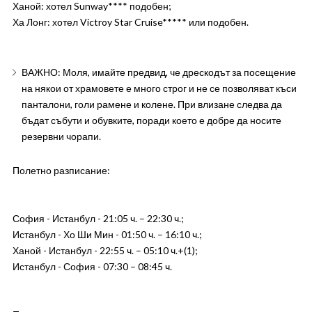
Ханой: хотел Sunway**** подобен;
Ха Лонг: хотел Victroy Star Cruise***** или подобен.
ВАЖНО: Моля, имайте предвид, че дрескодът за посещение
на някои от храмовете е много строг и не се позволяват къси
панталони, голи рамене и колене. При влизане следва да
бъдат събути и обувките, поради което е добре да носите
резервни чорапи.
Полетно разписание:
София - Истанбул - 21:05 ч. – 22:30 ч.;
Истанбул - Хо Ши Мин - 01:50 ч. – 16:10 ч.;
Ханой - Истанбул - 22:55 ч. – 05:10 ч.+(1);
Истанбул - София - 07:30 – 08:45 ч.