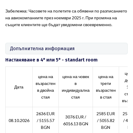
Забележка: Часовете на полетите са обявени по разписанието
на авиокомпаниите през ноември 2025 г. При промяна на
същите клиентите ще бъдат уведомени своевременно.
Допълнителна информация
Настаняване в 4* или 5* - standart room
цена
цена на
цена на човек
цена на
дете
възрастен
в
трети
Дата
11 г
в двойна
индивидуална
възрастен
стая
стая
стая
в стая
възр
2636 EUR
2585 EUR
2534
3076 EUR /
08.10.2026
/ 5155.57
/ 5055.82
/ 495
6016.13 BGN
BGN
BGN
B