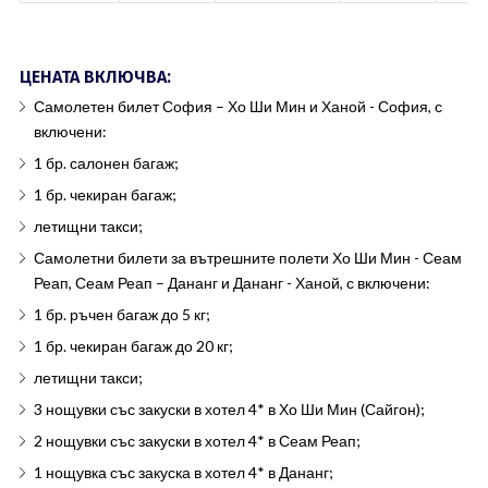
ЦЕНАТА ВКЛЮЧВА:
Самолетен билет София – Хо Ши Мин и Ханой - София, с
включени:
1 бр. салонен багаж;
1 бр. чекиран багаж;
летищни такси;
Самолетни билети за вътрешните полети Хо Ши Мин - Сеам
Реап, Сеам Реап – Дананг и Дананг - Ханой, с включени:
1 бр. ръчен багаж до 5 кг;
1 бр. чекиран багаж до 20 кг;
летищни такси;
3 нощувки със закуски в хотел 4* в Хо Ши Мин (Сайгон);
2 нощувки със закуски в хотел 4* в Сеам Реап;
1 нощувка със закуска в хотел 4* в Дананг;