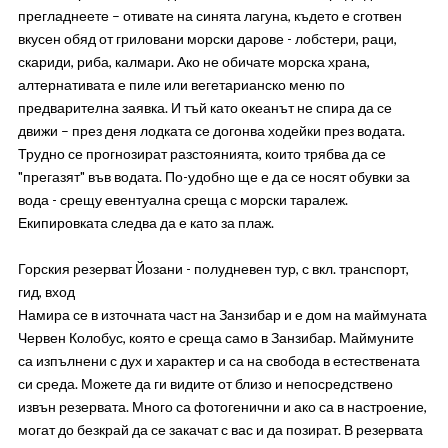
прегладнеете – отивате на синята лагуна, където е сготвен
вкусен обяд от гриловани морски дарове - лобстери, раци,
скариди, риба, калмари. Ако не обичате морска храна,
алтернативата е пиле или вегетарианско меню по
предварителна заявка. И тъй като океанът не спира да се
движи – през деня лодката се догонва ходейки през водата.
Трудно се прогнозират разстоянията, които трябва да се
"прегазят" във водата. По-удобно ще е да се носят обувки за
вода - срещу евентуална среща с морски таралеж.
Екипировката следва да е като за плаж.
Горския резерват Йозани - полудневен тур, с вкл. транспорт,
гид, вход
Намира се в източната част на Занзибар и е дом на маймуната
Червен Колобус, която е среща само в Занзибар. Маймуните
са изпълнени с дух и характер и са на свобода в естествената
си среда. Можете да ги видите от близо и непосредствено
извън резервата. Много са фотогенични и ако са в настроение,
могат до безкрай да се закачат с вас и да позират. В резервата