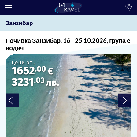
Занзибар
ТОП ОФЕРТИ
ПОЧИВКИ
Почивка Занзибар, 16 - 25.10.2026, група с
водач
ЕКСКУРЗИИ
цени от
ЕКЗОТИКА
1652
.00
€
КРУИЗИ
3231
.03
лв.
LAST MINUTE
ПРАЗНИЦИ
ИНТЕРЕСНО
ТРАНСФЕРИ