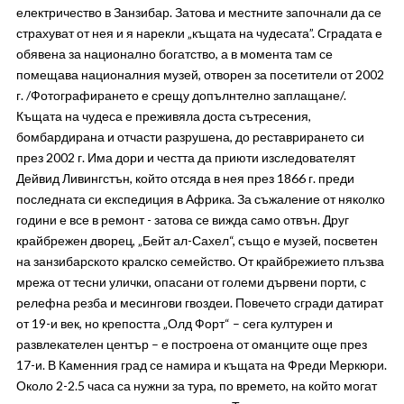
електричество в Занзибар. Затова и местните започнали да се
страхуват от нея и я нарекли „къщата на чудесата”. Сградата е
обявена за национално богатство, а в момента там се
помещава националния музей, отворен за посетители от 2002
г. /Фотографирането е срещу допълнтелно заплащане/.
Къщата на чудеса е преживяла доста сътресения,
бомбардирана и отчасти разрушена, до реставрирането си
през 2002 г. Има дори и честта да приюти изследователят
Дейвид Ливингстън, който отсяда в нея през 1866 г. преди
последната си експедиция в Африка. За съжаление от няколко
години е все в ремонт - затова се вижда само отвън. Друг
крайбрежен дворец, „Бейт ал-Сахел“, също е музей, посветен
на занзибарското кралско семейство. От крайбрежието плъзва
мрежа от тесни улички, опасани от големи дървени порти, с
релефна резба и месингови гвоздеи. Повечето сгради датират
от 19-и век, но крепостта „Олд Форт“ – сега културен и
развлекателен център – е построена от оманците още през
17-и. В Каменния град се намира и къщата на Фреди Меркюри.
Около 2-2.5 часа са нужни за тура, по времето, на който могат