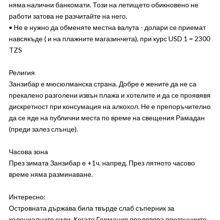
няма налични банкомати. Този на летището обикновено не
работи затова не разчитайте на него.
• Не е нужно да обменяте местна валута - долари се приемат
навсякъде ( и на плажните магазинчета), при курс USD 1 = 2300
TZS
Религия
Занзибар е мюсюлманска страна. Добре е жените да не са
прекалено разголени извън плажа и хотелите и да се проявявя
дискретност при консумация на алкохол. Не е препоръчително
да се яде на публични места по време на свещения Рамадан
(преди залез слънце).
Часова зона
През зимата Занзибар е +1ч. напред. През лятното часово
време няма разминаване.
Интересно:
Островната държава била твърде слаб съперник за
колониалните сили. Когато Германия предявява претенциите