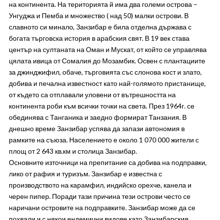
на континента. На територията й има два големи острова –
Унгуджа и Пемба и множество ( над 50) малки острови. В
славното си минало, Занзибар е била отделна държава с
богата търговска история в арабския свят. В 19 век става
център на султаната на Оман и Мускат, от който се управлява
цялата ивица от Сомалия до Мозамбик. Освен с плантациите
за джинджифил, обаче, търговията със слонова кост и злато,
добива и печална известност като най-голямото пристанище,
от където са отплавали уловени от вътрешността на
континента роби към всички точки на света. През 1964г. се
обединява с Танганика и заедно формират Танзания. В
днешно време Занзибар успява да запази автономия в
рамките на съюза. Населението е около 1 070 000 жители с
площ от 2 643 кв.км и столица Занзибар.
Основните източници на препитание са добива на подправки,
лико от рафия и туризъм. Занзибар е известна с
производството на карамфил, индийско орехче, канела и
черен пипер. Поради тази причина тези острови често се
наричани островите на подправките. Занзибар може да се
похвали и с някои ендемични видове като Занзибарския