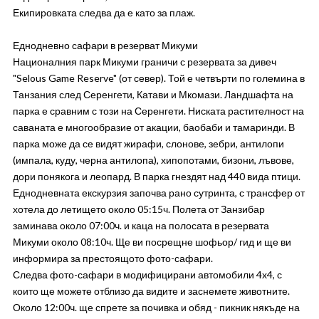
Екипировката следва да е като за плаж.
Еднодневно сафари в резерват Микуми
Националния парк Микуми граничи с резервата за дивеч
"Selous Game Reserve" (от север). Той е четвърти по големина в
Танзания след Серенгети, Катави и Мкомази. Ландшафта на
парка е сравним с този на Серенгети. Ниската растителност на
саваната е многообразие от акации, баобаби и тамаринди. В
парка може да се видят жирафи, слонове, зебри, антилопи
(импала, куду, черна антилопа), хипопотами, бизони, лъвове,
дори понякога и леопард. В парка гнездят над 440 вида птици.
Еднодневната екскурзия започва рано сутринта, с трансфер от
хотела до летището около 05:15ч. Полета от Занзибар
заминава около 07:00ч. и каца на полосата в резервата
Микуми около 08:10ч. Ще ви посрещне шофьор/ гид и ще ви
информира за престоящото фото-сафари.
Следва фото-сафари в модифицирани автомобили 4х4, с
които ще можете отблизо да видите и заснемете животните.
Около 12:00ч. ще спрете за почивка и обяд - пикник някъде на