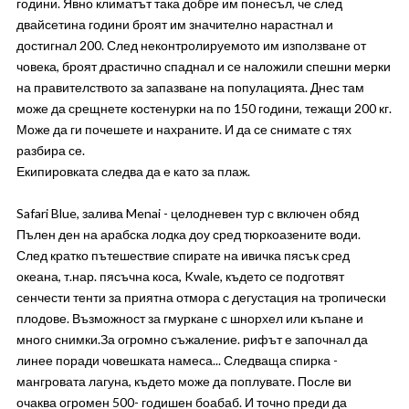
години. Явно климатът така добре им понесъл, че след
двайсетина години броят им значително нарастнал и
достигнал 200. След неконтролируемото им използване от
човека, броят драстично спаднал и се наложили спешни мерки
на правителството за запазване на популацията. Днес там
може да срещнете костенурки на по 150 години, тежащи 200 кг.
Може да ги почешете и нахраните. И да се снимате с тях
разбира се.
Екипировката следва да е като за плаж.
Safari Blue, залива Menai - целодневен тур с включен обяд
Пълен ден на арабска лодка доу сред тюркоазените води.
След кратко пътешествие спирате на ивичка пясък сред
океана, т.нар. пясъчна коса, Kwale, където се подготвят
сенчести тенти за приятна отмора с дегустация на тропически
плодове. Възможност за гмуркане с шнорхел или къпане и
много снимки.За огромно съжаление. рифът е започнал да
линее поради човешката намеса... Следваща спирка -
мангровата лагуна, където може да поплувате. После ви
очаква огромен 500- годишен боабаб. И точно преди да