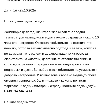
Дати: 16 - 25.10.2026
Потвърдена група с водач
Занзибар е целогодишен тропически рай със средни
температури на въздуха и водата около 30 градуса и около 10
часа слънцегреене. Освен за любителите на екзотичните
почивки, острова е изключително подходящ за тези, които са
по драматичните залези и вдъхновяващите изгреви, за
любителите на животни, делфини, пъстроцветни рибки и
корали, съхранена природа и омагьосващи аромати на
подправки и цветя. Занзибар е за любителите на усмивките и
доброто настроение. И всичко това, събрано в една дълбока
емоция, гарнирана с бели плажове и кристално чисти
тюркоазени води, изпъстрени с традиционните лодки „доу”...
HAKUNA MATATA!
Нашите предимства: