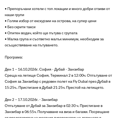
• Препоръчани хотели с топ локации и много добри отзиви от
наши групи
• Голям избор от екскурзии на острова, на супер цени
• Без скрити такси
• Опитен водач, който ще пътува с групата
• Малка група и съответно малък минимум, необходим за
осъществяване на пътуването.
Програма:
Ден 1 – 16.10.2026г. София - Дубай - Занзибар
Среща на летище София, Терминал 2 в 12:00ч. Отпътуване от
София за Занзибар с редовен полет на Fly Dubai през Дубай в
15:25ч.. Пристигане в Дубай 21:25ч. Престой на летището.
Ден 2 – 17.10.2026г. - Занзибар
Отпътуване от Дубай за Занзибар в 02:30 ч. Пристигане в
Занзибар в 06:55ч. Получаване на виза и багажи. Посрещане
от представител на местния туроператор на летището в