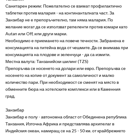
Санитарен режим: Пожелателно се взимат профилактично
таблетки против малария - на континанталната част. За
Занзибар не е препоръчително, там няма малария. По
желание могат да се използват репеленти против комари като
Autan или Off, или други марки.
Необходимо е приемането на повече течности. Забранена е
консумацията на питейна вода от чешмите. Да се внимава при
консумацията на плодове и зеленчуци - да са измити.
Местна валута: Танзанийски шилинг (TZS)
Препоръчва се носенето на долари или евро. Препоръчва се
носенето на копие от документ за самоличност и малко
количество пари. При необходимост се сменят на място в
обменните бюра на хотелските комплекси или в Каменния
град.
Занзибар
Занзибар е полу - автономна област от Обединена република
Танзания, Източна Африка и представлява архипелаг в
Индийския океан, намиращ се на 25 - 50 км. от крайбрежието