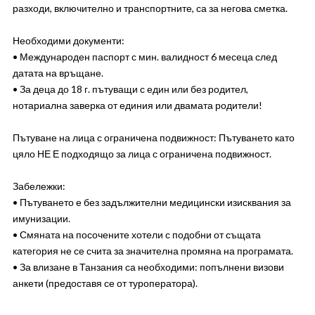
разходи, включително и транспортните, са за негова сметка.
Необходими документи:
• Международен паспорт с мин. валидност 6 месеца след
датата на връщане.
• За деца до 18 г. пътуващи с един или без родител,
нотариална заверка от единия или двамата родители!
Пътуване на лица с ограничена подвижност: Пътуването като
цяло НЕ Е подходящо за лица с ограничена подвижност.
Забележки:
• Пътуването е без задължителни медицински изисквания за
имунизации.
• Смяната на посочените хотели с подобни от същата
категория не се счита за значителна промяна на програмата.
• За влизане в Танзания са необходими: попълнени визови
анкети (предоставя се от туроператора).