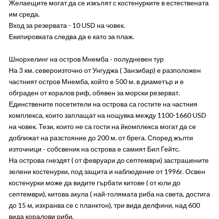
Желаещите могат да се изкъпят с костенурките в естествената
им среда.
Вход за резервата - 10 USD на човек.
Екипировката следва да е като за плаж.
Шнорхелинг на остров Мнемба - полудневен тур
На 3 км. североизточно от Унгуджа ( Занзибар) е разположен
частният остров Мнемба, който е 500 м. в диаметър и е
обграден от коралов риф, обявен за морски резерват.
Единствените посетители на острова са гостите на частния
комплекса, които заплащат на нощувка между 1100-1660 USD
на човек. Тези, които не са гости на йкомплекса могат да се
доближат на разстояние до 200 м. от брега. Според жълти
източници - собсвеник на острова е самият Бил Гейтс.
На острова гнездят ( от февруари до септември) застрашените
зелени костенурки, под защита и наблюдение от 1996г. Освен
костенурки може да видите гърбати китове ( от юли до
септември), китова акула ( най-голямата риба на света, достига
до 15 м, изхранва се с планктон), три вида делфини, над 600
вида коралови риби,