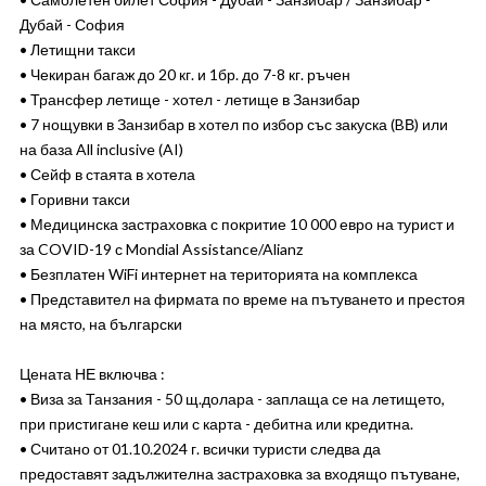
Дубай - София
• Летищни такси
• Чекиран багаж до 20 кг. и 1бр. до 7-8 кг. ръчен
• Трансфер летище - хотел - летище в Занзибар
• 7 нощувки в Занзибар в хотел по избор със закуска (BВ) или
на база All inclusive (AI)
• Сейф в стаята в хотела
• Горивни такси
• Медицинска застраховка с покритие 10 000 евро на турист и
за COVID-19 с Mondial Assistance/Alianz
• Безплатен WiFi интернет на територията на комплекса
• Представител на фирмата по време на пътуването и престоя
на място, на български
Цената НЕ включва :
• Виза за Танзания - 50 щ.долара - заплаща се на летището,
при пристигане кеш или с карта - дебитна или кредитна.
• Считано от 01.10.2024 г. всички туристи следва да
предоставят задължителна застраховка за входящо пътуване,