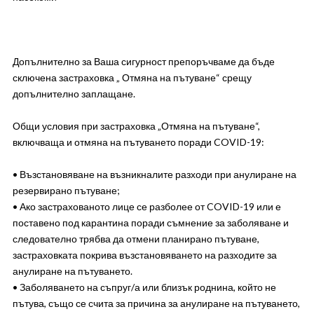
Допълнително за Ваша сигурност препоръчваме да бъде
сключена застраховка „ Отмяна на пътуване“ срещу
допълнително заплащане.
Общи условия при застраховка „Отмяна на пътуване“,
включваща и отмяна на пътуването поради COVID-19:
• Възстановяване на възникналите разходи при анулиране на
резервирано пътуване;
• Ако застрахованото лице се разболее от COVID-19 или е
поставено под карантина поради съмнение за заболяване и
следователно трябва да отмени планирано пътуване,
застраховката покрива възстановяването на разходите за
анулиране на пътуването.
• Заболяването на съпруг/а или близък роднина, който не
пътува, също се счита за причина за анулиране на пътуването,