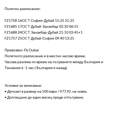
Полетно разписание:
FZ1758 16OCT София-Дубай 15:25 21:25
FZ1685 17OCT Дубай-Занзибар 02:30 06:55
FZ1688 24OCT Занзибар-Дубай 21:10 03:45+1
FZ1757 25OCT Дубай-София 09:40 13:25
Превозвач: Fly Dubai.
Полетното разписание е в местно часово време.
Часова разлика по време на пътуването между България и
Танзания е -1 час ( България е назад)
Условия за записване:
• Депозит в размер на 500 евро / 977,92. на човек.
• Доплащане до един месец преди отпътуване.