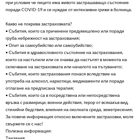
при условие че лицето има живото застрашаващо състояние
поради COVID-19 и се нуждае от интензивни грижи в болница.
Какво не покрива застраховката?
• Събития, които са причинени предумишлено или поради
груба небрежност на застрахования;
• Опит за самоубийство или самоубийство;
• Събития в здравословното състояние на застрахования,
които са настъпили или се очаква да настъпят в момента на
сключване на застраховката или началото на пътуването;
• Събития, които застрахования понася вследствие на
употреба на алкохол, наркотици, медикаменти или поради
отлагане на предписана терапия;
• Събития, които са в посредствена или непосредствена
връзка с размирици, военни действия, терор от всякакъв вид,
стихийни бедствия, влияния на околната среда, земетресения;
За повече информация относно включените застраховки, моля
свържете се с нас!
Полезна информация:
Танзания