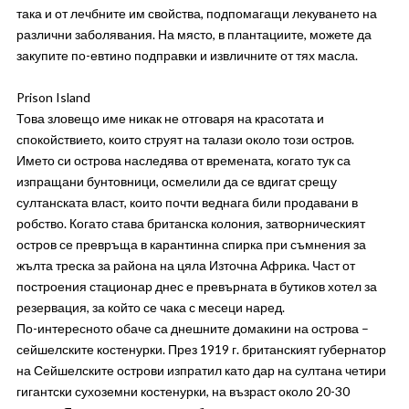
така и от лечбните им свойства, подпомагащи лекуването на
различни заболявания. На място, в плантациите, можете да
закупите по-евтино подправки и извличните от тях масла.
Prison Island
Това зловещо име никак не отговаря на красотата и
спокойствието, които струят на талази около този остров.
Името си острова наследява от времената, когато тук са
изпращани бунтовници, осмелили да се вдигат срещу
султанската власт, които почти веднага били продавани в
робство. Когато става британска колония, затворническият
остров се превръща в карантинна спирка при съмнения за
жълта треска за района на цяла Източна Африка. Част от
построения стационар днес е превърната в бутиков хотел за
резервация, за който се чака с месеци наред.
По-интересното обаче са днешните домакини на острова –
сейшелските костенурки. През 1919 г. британският губернатор
на Сейшелските острови изпратил като дар на султана четири
гигантски сухоземни костенурки, на възраст около 20-30