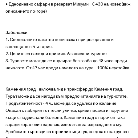
• Еднодневно сафари в резерват Микуми - € 430 на човек (виж
описанието по-горе)
Забележки:
1. Специалните пакетни цени важат при резервация и
заплащане в България.
2. Цените са валидни при мин. 6 записани туристи:
3. Туровете могат да се анулират без глоба до 48 часа преди
началото. От 47 час преди началото на тура - 100% неустойка.
Каменния град - включва гид и трансфер до Камения град.
Турът може да се нагоди към предпочитанията на туристите.
Продължителност - 4 ч., може да се удължи по желание
Опасан с лабиринт от тесни улички, криви пасажи и порутени
къщи с надвиснали балкони, Каменния град е наречен така
заради кораловия варовик, използван за изграждането му.
Арабските търговци са строили къщи тук, след като натрупват