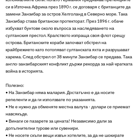
си в Източна Африка през 1890 г. се договаря с британците да
замени Занзибар за остров Хелголанд в Северно море. Така
Занзибар става британски протекторат. През 1896 г. oбаче
избухват бунтове около въпроса за наследяването на
султанския престол. Кралството изпраща своя флот срещу
oстрова. Британските кораби започват обстрел на
крайбрежието като потопяват султанската яхта и разрушават
харема. След обстрел от 38 минути Занзибар се предава. Така
англо-занзибарският конфликт държи рекорда за най-кратката
война в историята.
Полезно:
• На Занзибар няма малария. Достатъчно е да носите
репеленти и да ги използвате по указанията.
• Не е нужно да обменяте местна валута - долари се приемат
навсякъде.
• Винаги се пазарете за цената! Независимо дали за
допълнителни турове или сувенири.
• Не носете скъпи вещи извън хотелите, за да не шокирате