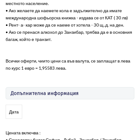
местното население.
• Ако желаете да наемете кола е задължително да имате
международна шофьорска книжка - издава се от КАТ ( 30 лв)
• Рент- а- кар може да се наеме от хотела - 30 щ..д. на ден.
• Ако се пренася алкохол до Занзибар, трябва да е в основния
багаж, който е транзит.
Всички оферти, чиито цени са във валута, се заплащат в лева
по курс 1 евро = 1,95583 лева.
Допълнителна информация
Дата
Цената включва :
• Самолетен билет София - Дубай - Занзибар / Занзибар -