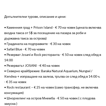
Допълнителни турове, описание и цени:
• Каменния град + Prison Island - € 70 на човек (цената включва
входна такса от 5$ за посещение на пазара за роби и
държавна такса за острова)
• Градината на подправките - € 30 на човек
• Safari Blue - € 70 на човек
• Резерват Josani и Rock ресторанта - € 50 на човек след обяд в
14:00
• Резерватът JOSANI - € 40 на човек
• Северно крайбрежие: Baraka Natural Aquarium, Nungwi /
Kendwa + изпращане на залеза, тръгва се след обяд в 14:00 ч.
- € 35 на човек
• Rock restaurant – € 25 на човек (само трансфер, не включва
консумация)
• Шнорхелинг на остров Мнемба - € 50 на човек ( с плодова
закуска )​