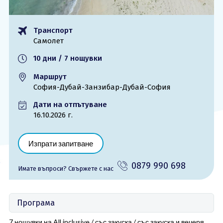
ОЩЕ
Транспорт
За нас - Ivi Travel
Лиценз
Самолет
Банкова сметка
Общи условия
10 дни / 7 нощувки
Политика за
Контакти
поверителност
Маршрут
София-Дубай-Занзибар-Дубай-София
0879 990 698
Запитване
Дати на отпътуване
16.10.2026 г.
Изпрати запитване
0879 990 698
Имате въпроси? Cвържете с нас
Програма
7 нощувки на All inclusive / със закуска / със закуска и вечеря