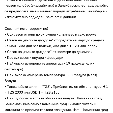
червен колобус (вид маймуна) и Занзибарски леопард, за който
се предполага, че е изчезнал поради изтребване. Занзибар е и
изключително подходящ за сърф и дайвинг.
Сезони (чисто теоретично)
• Сух сезон от юни до октомври - слънчево и сухо време
• Сезон на „дългите дъждове" от средата на март до средата
на май - има дни без валежи, има дни с 15-20 мин. порои
• Сезон на „късите дъждове“ от ноември до декември
• Къс сух сезон - януари - февруари
• Най-ниска измерена температура - 19 градуса (юли -
септември)
• Най-висока измерена температура – 38 градуса (март)
Валута
• Танзанийски шилинг (TZS) . Приблизителен обменен курс: € 1
= TZS 2333 или USD 1 = TZS 2155
• Най- доброто място за обмяна на валута - Каменния град.
Банкомати има само в Каменине град. В малко хотели и
магазини се приемат картови плащания. Извън Каменния град