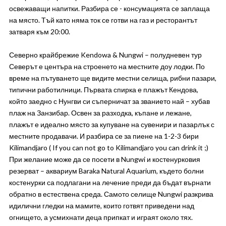
освежаващи напитки. Разбира се - консумацията се заплаща
на място. Тъй като няма ток се готви на газ и ресторантът
затваря към 20:00.
Северно крайбрежие Kendowa & Nungwi – полудневен тур
Северът е центъра на строенето на местните доу лодки. По
време на пътуването ще видите местни селища, рибни пазари,
типични работилници. Първата спирка е плажът Кендова,
който заедно с Нунгви си съперничат за званието най – хубав
плаж на Занзибар. Освен за разходка, къпане и лежане,
плажът е идеално място за купуване на сувенири и пазарлък с
местните продавачи. И разбира се за пиене на 1-2-3 бири
Kilimandjaro ( If you can not go to Kilimandjaro you can drink it ;)
При желание може да се посети в Nungwi и костенурковия
резерват – аквариум Baraka Natural Aquarium, където болни
костенурки са подлагани на лечение преди да бъдат върнати
обратно в естествена среда. Самото селище Nungwi разкрива
идилични гледки на мамите, които готвят приведени над
огнището, а усмихнати деца припкат и играят около тях.