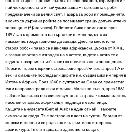
богатство чрез търговия със злато, слонова кост, карамфил и –
най-доходоносната и най-ужасяваща – търговията с роби,
предназначени за целия свят. Пазара за роби и помещенията,
в които са държани робите се посещават срещу допълнитлено
заплащане (5$ на човек). Робството бива премахнато през
1897 г., а с промяната на търговските модели, като за
наказание, градът започва да запада. Днес на мястото на
стария робски пазар се извисява африканска църква от ХІХ в.,
а главният олтар е изграден на мястото, където някога се е
издигал позорния стълб в опит за прочистване и опрощение.
Персите първи открили острова още през 8-и век, а през 17-ти
век - и оманците последвали дирите им, създавайки империя в
Източна Африка. През 1840 г. султанът на Оман се преместил
тук и направил града своя столица. Малко по-късно, през 1861
г., Занзибар става независим султанат, а града - космополитен,
населен от араби, африканци, индийци и европейци.
Къщата на чудесата (Beit el-Ajaib) е един от най – важните
символи на града. Тя е построена в чест на султан Баргаш от
морски инженер и се радва на изключително интересна
архитектура. Тя е и първата и единствена къща с