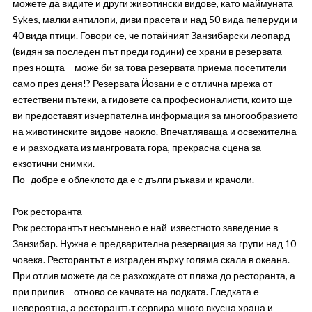
можете да видите и други животински видове, като маймуната
Sykes, малки антилопи, диви прасета и над 50 вида пеперуди и
40 вида птици. Говори се, че потайният Занзибарски леопард
(видян за последен път преди години) се храни в резервата
през нощта – може би за това резервата приема посетители
само през деня!? Резервата Йозани е с отлична мрежа от
естествени пътеки, а гидовете са професионалисти, които ще
ви предоставят изчерпателна информация за многообразието
на животинските видове наокло. Впечатляваща и освежителна
е и разходката из мангровата гора, прекрасна сцена за
екзотични снимки.
По- добре е облеклото да е с дълги ръкави и крачоли.
Рок ресторанта
Рок ресторантът несъмнено е най-известното заведение в
Занзибар. Нужна е предварителна резервация за групи над 10
човека. Ресторантът е изграден върху голяма скала в океана.
При отлив можете да се разхождате от плажа до ресторанта, а
при прилив – отново се качвате на лодката. Гледката е
невероятна, а ресторантът сервира много вкусна храна и