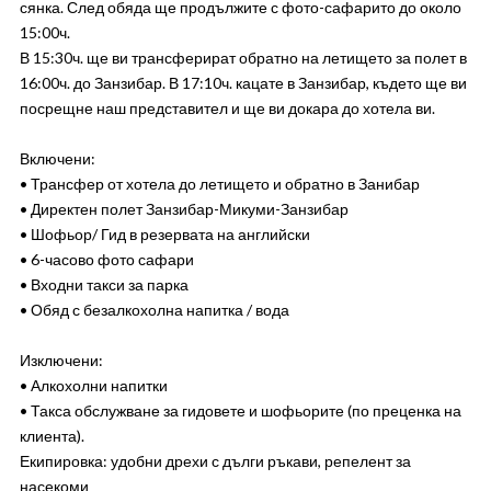
сянка. След обяда ще продължите с фото-сафарито до около
15:00ч.
В 15:30ч. ще ви трансферират обратно на летището за полет в
16:00ч. до Занзибар. В 17:10ч. кацате в Занзибар, където ще ви
посрещне наш представител и ще ви докара до хотела ви.
Включени:
• Трансфер от хотела до летището и обратно в Занибар
• Директен полет Занзибар-Микуми-Занзибар
• Шофьор/ Гид в резервата на английски
• 6-часово фото сафари
• Входни такси за парка
• Обяд с безалкохолна напитка / вода
Изключени:
• Алкохолни напитки
• Такса обслужване за гидовете и шофьорите (по преценка на
клиента).
Екипировка: удобни дрехи с дълги ръкави, репелент за
насекоми