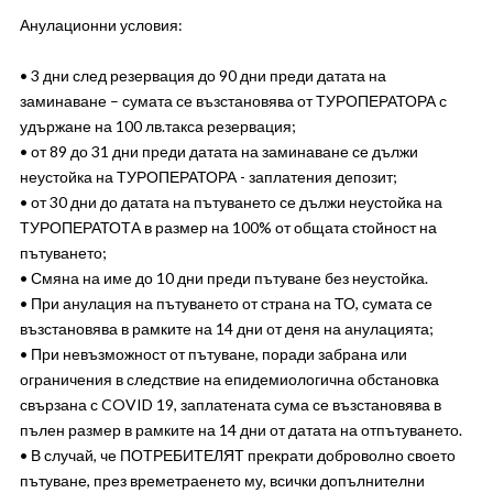
Анулационни условия:
• 3 дни след резервация до 90 дни преди датата на
заминаване – сумата се възстановява от ТУРОПЕРАТОРА с
удържане на 100 лв.такса резервация;
• от 89 до 31 дни преди датата на заминаване се дължи
неустойка на ТУРОПЕРАТОРА - заплатения депозит;
• от 30 дни до датата на пътуването се дължи неустойка на
ТУРОПЕРАТОТА в размер на 100% от общата стойност на
пътуването;
• Смяна на име до 10 дни преди пътуване без неустойка.
• При анулация на пътуването от страна на ТО, сумата се
възстановява в рамките на 14 дни от деня на анулацията;
• При невъзможност от пътуване, поради забрана или
ограничения в следствие на епидемиологична обстановка
свързана с COVID 19, заплатената сума се възстановява в
пълен размер в рамките на 14 дни от датата на отпътуването.
• В случай, че ПОТРЕБИТЕЛЯТ прекрати доброволно своето
пътуване, през времетраенето му, всички допълнителни