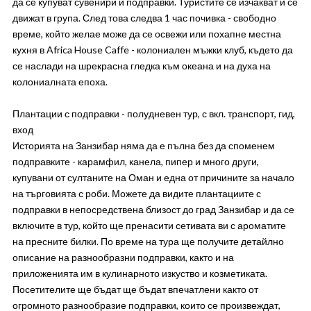
да се купуват сувенири и подправки. Туристите се изчакват и се
движат в група. След това следва 1 час почивка - свободно
време, който желае може да се освежи или похапне местна
кухня в Africa House Caffe - колониален мъжки клуб, където да
се наслади на шрекрасна гледка към океана и на духа на
колониалната епоха.
Плантации с подправки - полудневен тур, с вкл. транспорт, гид,
вход
Историята на Занзибар няма да е пълна без да споменем
подправките - карамфил, канела, пипер и много други,
купувани от султаните на Оман и една от причините за начало
на търговията с роби. Можете да видите плантациите с
подправки в непосредствена близост до град Занзибар и да се
включите в тур, който ще пренасити сетивата ви с ароматите
на пресните билки. По време на тура ще получите детайлно
описание на разнообразни подправки, както и на
приложенията им в кулинарното изкуство и козметиката.
Посетителите ще бъдат ще бъдат впечатлени както от
огромното разнообразие подправки, които се произвеждат,