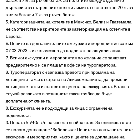
багаж и 7 кг. за ръчен багаж. За полетите между отделните
държави и за вътрешните полети лимитът е съответно 20 кг. за
голям багаж и 7 кг. за ръчен багаж.
5. Категоризацията на хотелите в Мексико, Белиз и Гватемала
не съответства на критериите зa категоризация на хотелите в
Европа.
6. Цените на допълнителните екскурзии и мероприятия са към
07.03.2023 г. и е възможно да подлежат на актуализация.
7. Всички екскурзии и мероприятия по желание се заявяват
предварително и се плащат в офиса на туроператора.
8. Туроператорът си запазва правото при промяна на
летищните такси от страна на Авиокомпанията, да промени
летищните такси и съответно цената на екскурзията. В такъв
случай разликата в летищните такси трябва да бъде
доплатена от клиента.
8. Екскурзията не е подходящи за лица с ограничена
подвижност.
3. Цената 5 940лв./е на човек в двойна стая. За единична стая
се налага доплащане.*Забележка: Цените на допълнителните
екскурзии и мероприятия, както и цените за доплащане на