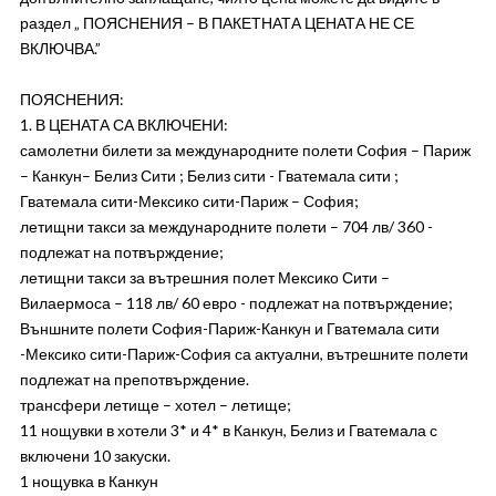
раздел „ ПОЯСНЕНИЯ – В ПАКЕТНАТА ЦЕНАТА НЕ СЕ
ВКЛЮЧВА.”
ПОЯСНЕНИЯ:
1. В ЦЕНАТА СА ВКЛЮЧЕНИ:
самолетни билети за международните полети София – Париж
– Канкун– Белиз Сити ; Белиз сити - Гватемала сити ;
Гватемала сити-Мексико сити-Париж – София;
летищни такси за международните полети – 704 лв/ 360 -
подлежат на потвърждение;
летищни такси за вътрешния полет Мексико Сити –
Вилаермоса – 118 лв/ 60 евро - подлежат на потвърждение;
Външните полети София-Париж-Канкун и Гватемала сити
-Мексико сити-Париж-София са актуални, вътрешните полети
подлежат на препотвърждение.
трансфери летище – хотел – летище;
11 нощувки в хотели 3* и 4* в Канкун, Белиз и Гватемала с
включени 10 закуски.
1 нощувка в Канкун