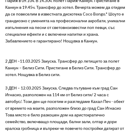
Париж в 09.10ч. В 14.30ч. полет Париж-Канкун. Пристигане в
Канкун в 19.45ч. Трансфер до хотел. Вечерта можем да отидем
да се повеселим в известната дискотека Coco Bongo.* Шоуто е
грандиозно с уменията на професионални акробати, уникални
изпълнения на песни от световноизвестни поп певци, със
специални ефекти и с включени напитки и храна.
Забавлението е гарантирано! Нощувка в Канкун.
2 ДЕН –11.03.2025 Закуска. Трансфер до летището за полет
Канкун – Белиз Сити. Пристигане в Белиз Сити. Трансфер до
хотел. Нощувка в Белиз сити.
3 ДЕН – 12.03.2025 Закуска. Следва пътуване към град Сан
Игнасио, разположен на 114 км от Белиз сити/ 2 часа с
автобус/. Този ден ще посетим и разгледаме Кахал Печ - обект
от времето на маите, разположен близо до град Сан Игнасио
Това място е било разкошен дом на аристократично
семейство, включващо площади, бални зали, олтар и дори
кралска гробница и въпреки че повечето постройки датират от