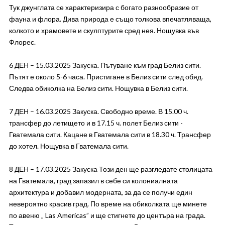
Тук джунглата се характеризира с богато разнообразие от
фауна и флора. Дива природа е също толкова впечатляваща,
колкото и храмовете и скулптурите сред нея. Нощувка във
Флорес.
6 ДЕН – 15.03.2025 Закуска. Пътуване към град Белиз сити.
Пътят е около 5-6 часа. Пристигане в Белиз сити след обяд.
Следва обиколка на Белиз сити. Нощувка в Белиз сити.
7 ДЕН – 16.03.2025 Закуска. Свободно време. В 15.00 ч.
трансфер до летището и в 17.15 ч. полет Белиз сити -
Гватемала сити. Кацане в Гватемала сити в 18.30 ч. Трансфер
до хотел. Нощувка в Гватемала сити.
8 ДЕН – 17.03.2025 Закуска Този ден ще разгледате столицата
на Гватемала, град запазил в себе си колониалната
архитектура и добавил модерната, за да се получи един
невероятно красив град. По време на обиколката ще минете
по авеню „ Las Americas” и ще стигнете до центъра на града.