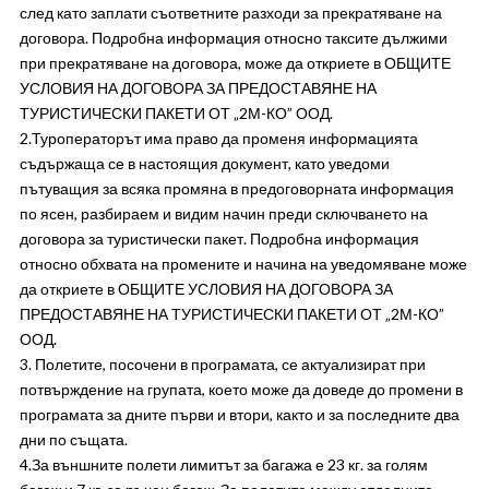
след като заплати съответните разходи за прекратяване на
договора. Подробна информация относно таксите дължими
при прекратяване на договора, може да откриете в ОБЩИТЕ
УСЛОВИЯ НА ДОГОВОРА ЗА ПРЕДОСТАВЯНЕ НА
ТУРИСТИЧЕСКИ ПАКЕТИ ОТ „2М-КО” ООД.
2.Туроператорът има право да променя информацията
съдържаща се в настоящия документ, като уведоми
пътуващия за всяка промяна в предоговорната информация
по ясен, разбираем и видим начин преди сключването на
договора за туристически пакет. Подробна информация
относно обхвата на промените и начина на уведомяване може
да откриете в ОБЩИТЕ УСЛОВИЯ НА ДОГОВОРА ЗА
ПРЕДОСТАВЯНЕ НА ТУРИСТИЧЕСКИ ПАКЕТИ ОТ „2М-КО”
ООД.
3. Полетите, посочени в програмата, се актуализират при
потвърждение на групата, което може да доведе до промени в
програмата за дните първи и втори, както и за последните два
дни по същата.
4.За външните полети лимитът за багажа е 23 кг. за голям