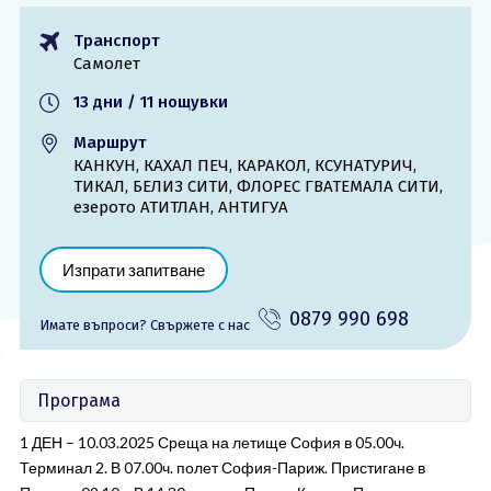
ОЩЕ
Транспорт
Самолет
За нас - Ivi Travel
Лиценз
Банкова сметка
Общи условия
13 дни / 11 нощувки
Политика за
Контакти
Маршрут
поверителност
КАНКУН, КАХАЛ ПЕЧ, КАРАКОЛ, КСУНАТУРИЧ,
ТИКАЛ, БЕЛИЗ СИТИ, ФЛОРЕС ГВАТЕМАЛА СИТИ,
езерото АТИТЛАН, АНТИГУА
0879 990 698
Запитване
Изпрати запитване
0879 990 698
Имате въпроси? Cвържете с нас
Програма
1 ДЕН – 10.03.2025 Среща на летище София в 05.00ч.
Терминал 2. В 07.00ч. полет София-Париж. Пристигане в