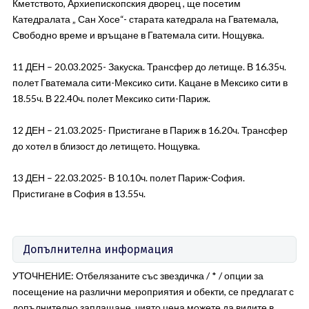
Кметството, Архиепископския дворец , ще посетим
Катедралата „ Сан Хосе“- старата катедрала на Гватемала,
Свободно време и връщане в Гватемала сити. Нощувка.
11 ДЕН – 20.03.2025- Закуска. Трансфер до летище. В 16.35ч.
полет Гватемала сити-Мексико сити. Кацане в Мексико сити в
18.55ч. В 22.40ч. полет Мексико сити-Париж.
12 ДЕН – 21.03.2025- Пристигане в Париж в 16.20ч. Трансфер
до хотел в близост до летището. Нощувка.
13 ДЕН – 22.03.2025- В 10.10ч. полет Париж-София.
Пристигане в София в 13.55ч.
Допълнителна информация
УТОЧНЕНИЕ: Отбелязаните със звездичка / * / опции за
посещение на различни мероприятия и обекти, се предлагат с
допълнително заплащане, чиято цена можете да видите в