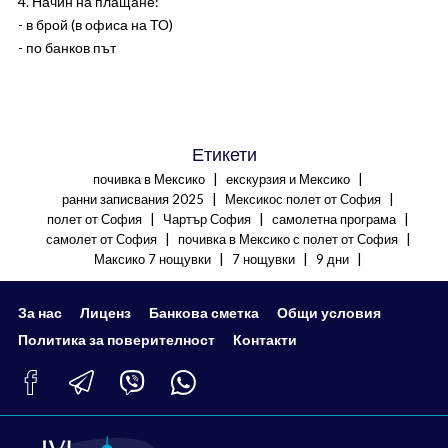
4. Начин на плащане:
- в брой (в офиса на ТО)
- по банков път
Етикети
|
|
почивка в Мексико
екскурзия и Мексико
|
|
ранни записвания 2025
Мексикос полет от София
|
|
|
полет от София
Чартър София
самолетна програма
|
|
самолет от София
почивка в Мексико с полет от София
|
|
|
Максико 7 нощувки
7 нощувки
9 дни
За нас
Лиценз
Банкова сметка
Общи условия
Политика за поверителност
Контакти