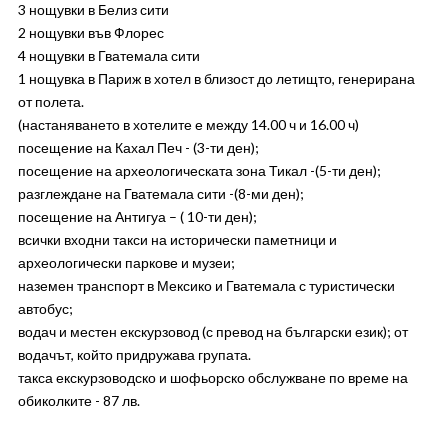
3 нощувки в Белиз сити
2 нощувки във Флорес
4 нощувки в Гватемала сити
1 нощувка в Париж в хотел в близост до летищто, генерирана
от полета.
(настаняването в хотелите е между 14.00 ч и 16.00 ч)
посещение на Кахал Печ - (3-ти ден);
посещение на археологическата зона Тикал -(5-ти ден);
разглеждане на Гватемала сити -(8-ми ден);
посещение на Антигуа – ( 10-ти ден);
всички входни такси на исторически паметници и
археологически паркове и музеи;
наземен транспорт в Мексико и Гватемала с туристически
автобус;
водач и местен екскурзовод (с превод на български език); от
водачът, който придружава групата.
такса екскурзоводско и шофьорско обслужване по време на
обиколките - 87 лв.