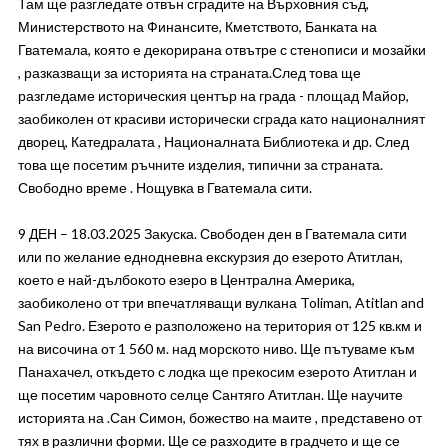
Там ще разгледате отвън сградите на Върховния съд,
Министерството на Финансите, Кметството, Банката на
Гватемала, която е декорирана отвътре с стенописи и мозайки
, разказващи за историята на страната.След това ще
разгледаме историческия център на града - площад Майор,
заобиколен от красиви исторически сграда като националният
дворец, Катедралата , Националната Библиотека и др. След
това ще посетим ръчните изделия, типични за страната.
Свободно време . Нощувка в Гватемала сити.
9 ДЕН – 18.03.2025 Закуска. Свободен ден в Гватемала сити
или по желание еднодневна екскурзия до езерото Атитлан,
което е най-дълбокото езеро в Централна Америка,
заобиколено от три впечатляващи вулкана Toliman, Atitlan and
San Pedro. Езерото е разположено на територия от 125 кв.км и
на височина от 1 560 м. над морското ниво. Ще пътуваме към
Панахачел, откъдето с лодка ще прекосим езерото Атитлан и
ще посетим чаровното селце Сантяго Атитлан. Ще научите
историята на .Сан Симон, божество на маите , представено от
тях в различни форми. Ще се разходите в градчето и ще се