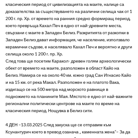
класическия период от цивилизацията на маите, налице са
доказателства за съществуването на различни селища чак от 1
200 г. пр. Хр. от времето на ранния средно формиращ период,
което превръща Кахал Печ в едно от най-древните места,
свързани с маите в Западен Белиз. Разкритията от разкопки в
Западен Белиз дават информация, че население, използвало
керамични съдове, е населявало Кахал Печ и вероятно и други
селища около 1 200 г. пр. Хр.
След това ще посетим Каракол- древен голям археологически
обект от времето на маите, разположен в област Кайо на
Белиз. Намира се на около 40 км. южно град Сан Игнасио Кайо
и на 15 км. от река Макал. Разположен е на платото Вака,
издигащо се на 500 метра над морското равнище в
подножието на планините Мая. Мястото е едно от най-важните
регионални политически центрове на маите по време на
класическия период. Нощувка в Белиз сити.
4 ДЕН –13.03.2025 След закуска ще се отправим към
Ксунантурич което в превод озанача „ каменната жена“– За да