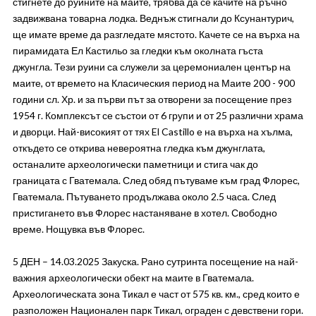
стигнете до руините на маите, трябва да се качите на ръчно
задвижвана товарна лодка. Веднъж стигнали до Ксунантурич,
ще имате време да разгледате мястото. Качете се на върха на
пирамидата Ел Кастильо за гледки към околната гъста
джунгла. Тези руини са служели за церемониален център на
маите, от времето на Класическия период на Маите 200 - 900
години сл. Хр. и за първи път за отворени за посещение през
1954 г. Комплексът се състои от 6 групи и от 25 различни храма
и дворци. Най-високият от тях El Castillo е на върха на хълма,
откъдето се открива невероятна гледка към джунглата,
останалите археологически паметници и стига чак до
границата с Гватемала. След обяд пътуваме към град Флорес,
Гватемала. Пътуването продължава около 2.5 часа. След
пристигането във Флорес настаняване в хотел. Свободно
време. Нощувка във Флорес.
5 ДЕН – 14.03.2025 Закуска. Рано сутринта посещение на най-
важния археологически обект на маите в Гватемала.
Археологическата зона Тикал е част от 575 кв. км., сред които е
разположен Национален парк Тикал, ограден с девствени гори.