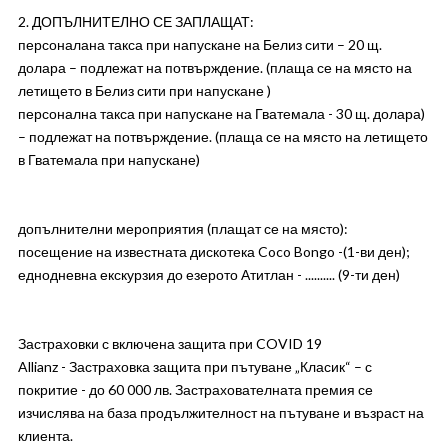
2. ДОПЪЛНИТЕЛНО СЕ ЗАПЛАЩАТ:
персоналана такса при напускане на Белиз сити – 20 щ.
долара – подлежат на потвърждение. (плаща се на място на
летището в Белиз сити при напускане )
персонална такса при напускане на Гватемала - 30 щ. долара)
– подлежат на потвърждение. (плаща се на място на летището
в Гватемала при напускане)
допълнителни мероприятия (плащат се на място):
посещение на известната дискотека Coco Bongo -(1-ви ден);
еднодневна екскурзия до езерото Атитлан - .......... (9-ти ден)
Застраховки с включена защита при COVID 19
Allianz - Застраховка защита при пътуване „Класик“ – с
покритие - до 60 000 лв. Застрахователната премия се
изчислява на база продължителност на пътуване и възраст на
клиента.