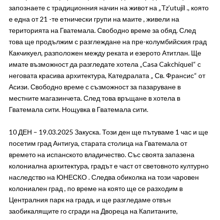
запознаете с традиционния начин на живот на „Tz’utujil ., която
е една от 21 -те етнически групи на маите , живели на
територията на Гватемала. Свободно време за обяд. След
това ще продължим с разглеждане на пре-колумбийския град
Какчикуел, разположен между реката и езерото Атитлан. Ще
имате възможност да разгледате хотела „Casa Cakchiquel“ с
неговата красива архитектура, Катедралата „ Св. Франсис“ от
Асизи. Свободно време с съзможност за пазаруване в
местните магазинчета. След това връщане в хотела в
Гватемала сити. Нощувка в Гватемала сити.
10 ДЕН – 19.03.2025 Закуска. Този ден ще пътуваме 1 час и ще
посетим град Антигуа, старата столица на Гватемала от
времето на испанското владичество. Със своята запазена
колониална архитектура, градът е част от световното културно
наследство на ЮНЕСКО . Следва обиколка на този чаровен
колониален град , по време на която ще се разходим в
Централния парк на града, и ще разгледаме отвън
заобикалящите го сгради на Двореца на Капитаните,