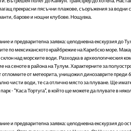
ти. Вътрешен полет до Канкун. Трансфер до хотела. Наста
лагащ прекрасни пясъчни плажове, съоръжения за водни 
ранти, барове и нощни клубове. Нощувка.
ание и предварителна заявка: целодневна екскурзия до Ту
те по мексиканското крайбрежие на Карибско море. Макар 
клон над морските води. Разходка в археологическия ком
е на сеноте в района на Тулум. Характерните за полуостр
от отломките от метеорита, унищожил динозаврите преди 6
ално чисти води, те са отлично място за плуване. Ще има
парк - "Каса Тортуга", в който ще можете да плувате в ня
ание и предварителна заявка: целодневна екскурзия до ос