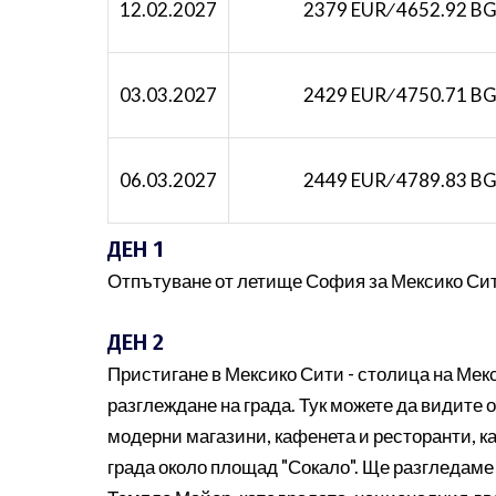
12.02.2027
2379 EUR ∕ 4652.92 B
03.03.2027
2429 EUR ∕ 4750.71 B
06.03.2027
2449 EUR ∕ 4789.83 B
ДЕН 1
Отпътуване от летище София за Мексико Сити 
ДЕН 2
Пристигане в Мексико Сити - столица на Мек
разглеждане на града. Тук можете да видите 
модерни магазини, кафенета и ресторанти, ка
града около площад "Сокало". Ще разгледаме 