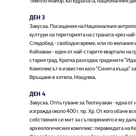
Темпло Майор, катедралата, националния дв
ДЕН 3
Закуска. Посещение на Националния антропол
култури на територията на страната чрез най
Следобед - свободно време, или по желание 
Койоакан - един от най-старите квартали на 
стария град. Кратка разходка: градините "Ид
Комплексът е известен като "Синята къща" з
Връщане в хотела. Нощувка.
ДЕН 4
Закуска. Отпътуване за Теотиуакан - една от
изгражда около 400 г. пр. Хр. От кого обаче в
собствения си мит за сътворението и му дали
археологическия комплекс: пирамидата на К