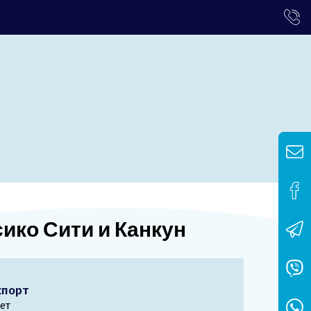
сико Сити и Канкун
спорт
ет