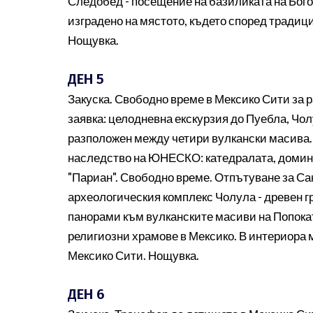
Следобед - посещение на базиликата на Бого
изградено на мястото, където според традици
Нощувка.
ДЕН 5
Закуска. Свободно време в Мексико Сити за 
заявка: целодневна екскурзия до Пуебла, Чол
разположен между четири вулкански масива. 
наследство на ЮНЕСКО: катедралата, домини
"Париан". Свободно време. Отпътуване за Са
археологическия комплекс Чолула - древен гр
панорами към вулканските масиви на Попока
религиозни храмове в Мексико. В интериора 
Мексико Сити. Нощувка.
ДЕН 6