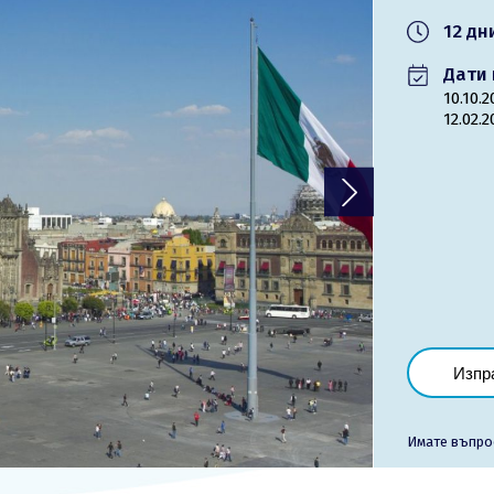
12 дн
Лиценз
Дати 
10.10.
Общи условия
12.02.
Контакти
Запитване
Изпр
Имате въпро