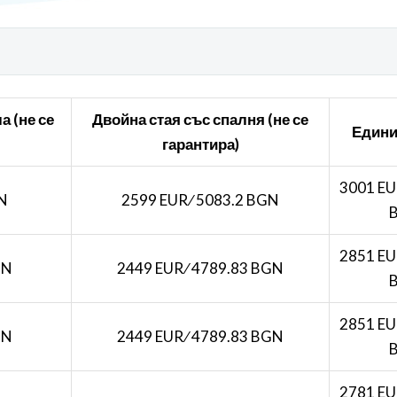
а (не се
Двойна стая със спалня (не се
Едини
гарантира)
3001 EU
GN
2599 EUR ∕ 5083.2 BGN
2851 EU
GN
2449 EUR ∕ 4789.83 BGN
2851 EU
GN
2449 EUR ∕ 4789.83 BGN
2781 EU