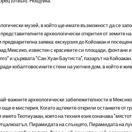
орец (отвън). Нощувка.
огически музей, в който ще имате възможност да се запо
-представителните археологически открития от земите на 
и предварителна заявка: екскурзия до Койоакан и посещен
град Мексико, известен с красивите си площади, фонтани 
алго" и църквата "Сан Хуан Баутиста", пазарът на Койоака
аради кобалтовосините стени на уютния дом, в който е жи
 най-важните археологически забележителности в Мексико.
се още е мистерия. Когато ацтеките открили oстанките от гр
 името Теотиуакан, което на техния език означава "мястото
етцалкоатъл, Пирамидата на слънцето, Пирамидата на лу