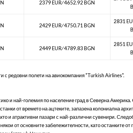
GN
2379 EUR ∕ 4652.92 BGN
2831 EU
GN
2429 EUR ∕ 4750.71 BGN
2851 EU
GN
2449 EUR ∕ 4789.83 BGN
с редовни полети на авиокомпания "Turkish Airlines".
сико и най-големия по население град в Северна Америка.
останки от времето на ацтеките, запазена колониална арх
кто и атрактивни пазари с най-различни сувенири. Следоб
някои от основните забележителности, като останките от 