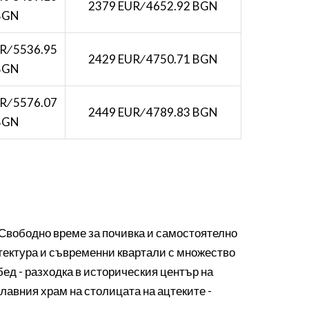
2379 EUR ∕ 4652.92 BGN
BGN
R ∕ 5536.95
2429 EUR ∕ 4750.71 BGN
BGN
R ∕ 5576.07
2449 EUR ∕ 4789.83 BGN
BGN
 Свободно време за почивка и самостоятелно
итектура и съвременни квартали с множество
ед - разходка в историческия център на
главния храм на столицата на ацтеките -