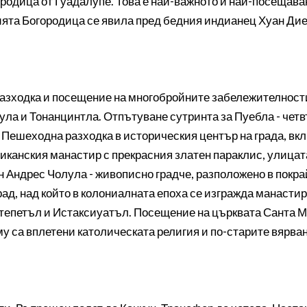
родица от Гуадалупе. Това е най-важното и най-посещава
ята Богородица се явила пред бедния индианец Хуан Диег
разходка и посещение на многобройните забележителности
ула и Тонанцинтла. Отпътуване сутринта за Пуебла - четв
Пешеходна разходка в историческия център на града, вкл
канския манастир с прекрасния златен параклис, улицата
н Андрес Чолула - живописно градче, разположено в покр
ад, над който в колониалната епоха се изгражда манастир
тепетъл и Истаксиуатъл. Посещение на църквата Санта М
му са вплетени католическата религия и по-старите вярв