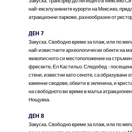
Закуска. Трансфер до летището в Мексико Си
най-ексклузивните курорти на Мексико, пред
атракционни паркове, разнообразие от ресто
ДЕН 7
Закуска. Свободно време за плаж, или по жел
най-известните археологически обекти на маи
живописното си местоположение на стръмен с
фреските, Ел Кастильо. Следобед - посещени
стени, известни като сеноте, са образувани 
каменни сводове, обвити в зеленина, и крист
на свободното ви време в малък атракционен 
Нощувка.
ДЕН 8
Закуска. Свободно време за плаж, или по жел