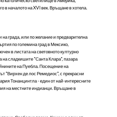
но католическо светилище в Америка,
о в началото на XVI век. Връщане в хотела.
 на града, или по желание и предварителна
ъртия по големина град в Мексико,
ючен в листата на световното културно
 на сладкишите "Санта Клара", пазара
айнините на Пуебла. Посещение на
ът "Вирхен де лос Ремедиос", с прекрасни
ария Тонанцинтла - един от най-интересните
ания на местните индианци. Връщане в