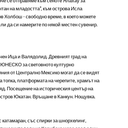
бче се отправяме към сеноте Ялахау за
нтан на младостта", към острова Исла
в Холбош - свободно време, в което можете
ли да си намерите по някой местен сувенир.
ичен Ица и Валядолид. Древният град на
а ЮНЕСКО за световното културно
ияния от Централно Мексико могат да се видят
на топка, платформата на черепите, храмът на
бяд. Посещение на историческия център на
остров Юкатан. Връщане в Канкун. Нощувка.
с катамаран, със спирки за шнорхелинг,