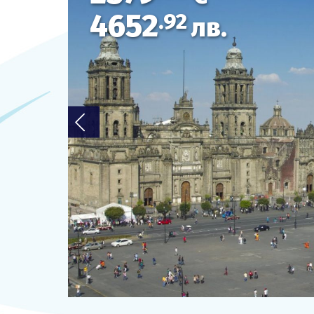
4652
.92
ОЩЕ
лв.
За нас - Ivi Travel
Банкова сметка
Политика за поверителност
0879 990 698