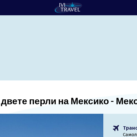
двете перли на Мексико - Мек
Тран
Самол