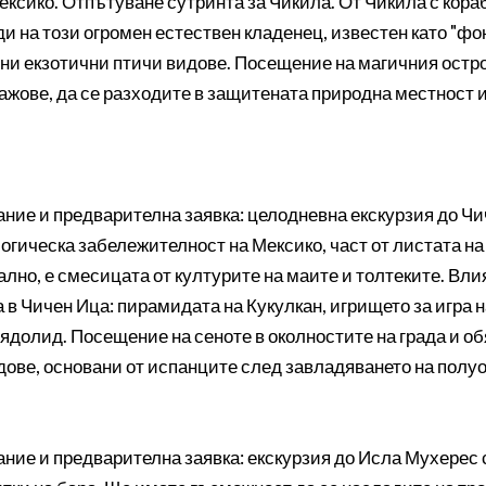
ексико. Отпътуване сутринта за Чикила. От Чикила с кора
и на този огромен естествен кладенец, известен като "фо
ни екзотични птичи видове. Посещение на магичния остро
ажове, да се разходите в защитената природна местност и
лание и предварителна заявка: целодневна екскурзия до Ч
огическа забележителност на Мексико, част от листата н
ално, е смесицата от културите на маите и толтеките. Вл
а в Чичен Ица: пирамидата на Кукулкан, игрището за игра 
ядолид. Посещение на сеноте в околностите на града и о
дове, основани от испанците след завладяването на полу
ание и предварителна заявка: екскурзия до Исла Мухерес 