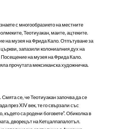
знаете с многообразието на местните
олмеките, Теотиуакан, маите, ацтеките.
ие на музея на Фрида Кало. Отпътуване за
и църкви, запазили колониалния дух на
н. Посещение на музея на Фрида Кало.
вяла прочутата мексиканска художничка.
 Смята се, че Теотиуакан започва да се
ада през XIV век, те го свързали със
, където са родени боговете". Обиколка в
ната, дворецът на Кетцалпапалотъл.