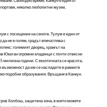
няване. Свободно време. Канкун е един от
спортове, няколко любопитни музеи,
лум с посещение на сеноте. Тулум е един от
да не е голям, градът впечатлява с
плекс: големият дворец, храмът на
ов Юкатан огромни кладенци с почти отвесни
5 милиона години. С екзотичната си красота,
те възможност да им се насладите в рамките
колко подобни образувания. Връщане в Канкун.
тров Холбош, защитена зона, в която можете