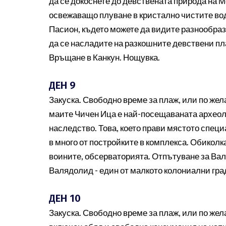
да се докоснете до девствената природа на М
освежаващо плуване в кристално чистите вод
Пасион, където можете да видите разнообраз
да се насладите на разкошните девствени пл
Връщане в Канкун. Нощувка.
ДЕН 9
Закуска. Свободно време за плаж, или по же
маите Чичен Ица е най-посещаваната археол
наследство. Това, което прави мястото специ
в много от постройките в комплекса. Обиколк
воините, обсерваторията. Отпътуване за Вал
Валядолид - един от малкото колониални гра
ДЕН 10
Закуска. Свободно време за плаж, или по жел