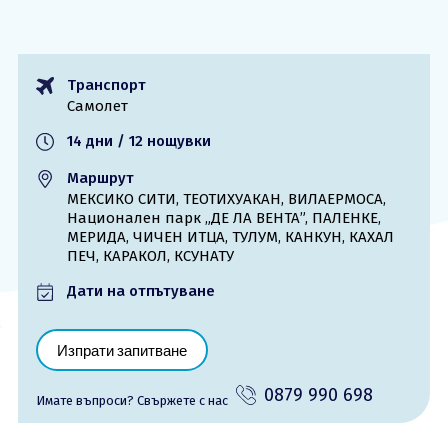
ОЩЕ
За нас - Ivi Travel
Лиценз
Транспорт
Банкова сметка
Общи условия
Самолет
Политика за
Контакти
поверителност
14 дни / 12 нощувки
Маршрут
0879 990 698
Запитване
МЕКСИКО СИТИ, ТЕОТИХУАКАН, ВИЛАЕРМОСА,
Национален парк „ДЕ ЛА ВЕНТА”, ПАЛЕНКЕ,
МЕРИДА, ЧИЧЕН ИТЦА, ТУЛУМ, КАНКУН, КАХАЛ
ПЕЧ, КАРАКОЛ, КСУНАТУ
Дати на отпътуване
Изпрати запитване
0879 990 698
Имате въпроси? Cвържете с нас