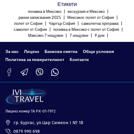
Етикети
|
|
почивка в Мексико
екскурзия и Мексико
|
|
ранни записвания 2025
Мексикос полет от София
|
|
|
полет от София
Чартър София
самолетна програма
|
|
самолет от София
почивка в Мексико с полет от София
|
|
|
Максико 7 нощувки
7 нощувки
9 дни
За нас
Лиценз
Банкова сметка
Общи условия
Политика за поверителност
Контакти
Лиценз номер ТА РК-01-7972
гр. Бургас, ул.Цар Симеон I № 18
0879 990 698