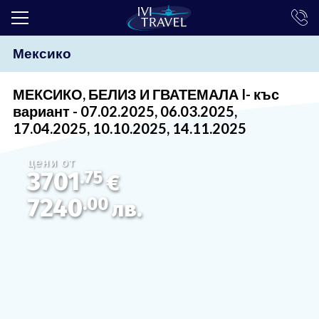
Мексико
ТОП ОФЕРТИ
ПОЧИВКИ
МЕКСИКО, БЕЛИЗ И ГВАТЕМАЛА I- къс
вариант - 07.02.2025, 06.03.2025,
ЕКСКУРЗИИ
17.04.2025, 10.10.2025, 14.11.2025
ЕКЗОТИКА
цени от
3701
.75
КРУИЗИ
€
7240
.00
лв.
LAST MINUTE
ПРАЗНИЦИ
ИНТЕРЕСНО
ТРАНСФЕРИ