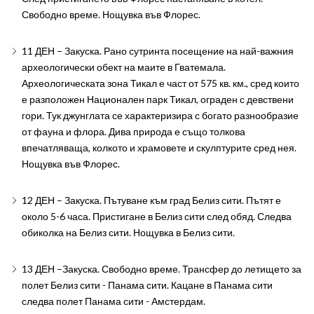
Свободно време. Нощувка във Флорес.
11 ДЕН – Закуска. Рано сутринта посещение на най-важния
археологически обект на маите в Гватемала.
Археологическата зона Тикал е част от 575 кв. км., сред които
е разположен Национален парк Тикал, ограден с девствени
гори. Тук джунглата се характеризира с богато разнообразие
от фауна и флора. Дива природа е също толкова
впечатляваща, колкото и храмовете и скулптурите сред нея.
Нощувка във Флорес.
12 ДЕН – Закуска. Пътуване към град Белиз сити. Пътят е
около 5-6 часа. Пристигане в Белиз сити след обяд. Следва
обиколка на Белиз сити. Нощувка в Белиз сити.
13 ДЕН –Закуска. Свободно време. Трансфер до летището за
полет Белиз сити - Панама сити. Кацане в Панама сити
следва полет Панама сити - Амстердам.