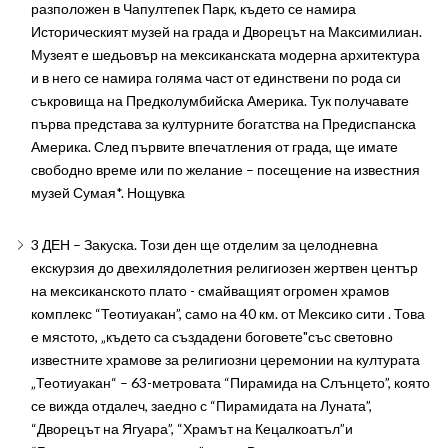
разположен в Чапултепек Парк, където се намира
Историческият музей на града и Дворецът на Максимилиан.
Музеят е шедьовър на мексиканската модерна архитектура
и в него се намира голяма част от единствени по рода си
съкровища на Предколумбийска Америка. Тук получавате
първа представа за културните богатства на Предиспанска
Америка. След първите впечатления от града, ще имате
свободно време или по желание – посещение на известния
музей Сумая*. Нощувка
3 ДЕН – Закуска. Този ден ще отделим за целодневна
екскурзия до двехилядолетния религиозен жертвен център
на мексиканското плато - смайващият огромен храмов
комплекс “Теотиуакан”, само на 40 км. от Мексико сити . Това
е мястото, „където са създадени боговете"със световно
известните храмове за религиозни церемонии на културата
„Теотиуакан“ – 63-метровата “Пирамида на Слънцето”, която
се вижда отдалеч, заедно с “Пирамидата на Луната”,
“Дворецът на Ягуара”, “Храмът на Кецалкоатъл”и