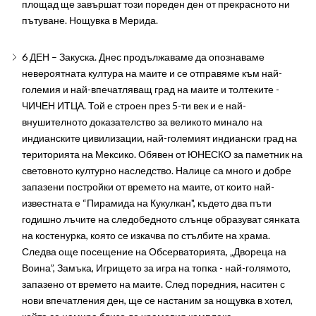
площад ще завършат този пореден ден от прекрасното ни
пътуване. Нощувка в Мерида.
6 ДЕН – Закуска. Днес продължаваме да опознаваме
невероятната култура на маите и се отправяме към най-
големия и най-впечатляващ град на маите и толтеките -
ЧИЧЕН ИТЦА. Той е строен през 5-ти век и е най-
внушителното доказателство за великото минало на
индианските цивилизации, най-големият индиански град на
територията на Мексико. Обявен от ЮНЕСКО за паметник на
световното културно наследство. Налице са много и добре
запазени постройки от времето на маите, от които най-
известната е “Пирамида на Кукулкан", където два пъти
годишно лъчите на следобедното слънце образуват сянката
на костенурка, която се изкачва по стълбите на храма.
Следва още посещение на Обсерваторията, „Двореца на
Воина”, Замъка, Игрището за игра на топка - най-голямото,
запазено от времето на маите. След поредния, наситен с
нови впечатления ден, ще се настаним за нощувка в хотел,