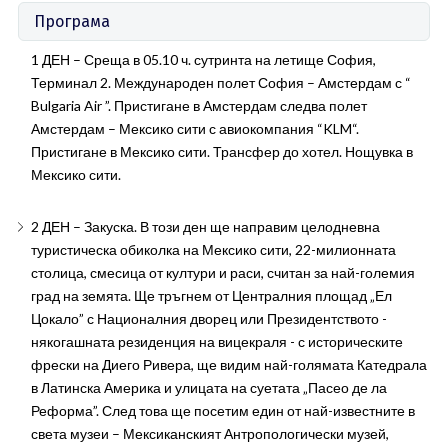
Програма
1 ДЕН – Среща в 05.10 ч. сутринта на летище София,
Терминал 2. Международен полет София – Амстердам с “
Bulgaria Air ”. Пристигане в Амстердам следва полет
Амстердам – Мексико сити с авиокомпания “KLM“.
Пристигане в Мексико сити. Трансфер до хотел. Нощувка в
Мексико сити.
2 ДЕН – Закуска. В този ден ще направим целодневна
туристическа обиколка на Мексико сити, 22-милионната
столица, смесица от култури и раси, считан за най-големия
град на земята. Ще тръгнем от Централния площад „Ел
Цокало” с Националния дворец или Президентството -
някогашната резиденция на вицекраля - с историческите
фрески на Диего Ривера, ще видим най-голямата Катедрала
в Латинска Америка и улицата на суетата „Пасео де ла
Реформа”. След това ще посетим един от най-известните в
света музеи – Мексиканският Антропологически музей,