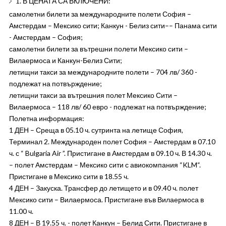
1. В ЦЕНАТА СА ВКЛЮЧЕНИ:
самолетни билети за международните полети София –
Амстердам – Мексико сити; Канкун - Белиз сити–– Панама сити
- Амстердам – София;
самолетни билети за вътрешни полети Мексико сити –
Вилаермоса и Канкун-Белиз Сити;
летищни такси за международните полети – 704 лв/ 360 -
подлежат на потвърждение;
летищни такси за вътрешния полет Мексико Сити –
Вилаермоса – 118 лв/ 60 евро - подлежат на потвърждение;
Полетна информация:
1 ДЕН – Среща в 05.10 ч. сутринта на летище София,
Терминал 2. Международен полет София – Амстердам в 07.10
ч. с “ Bulgaria Air ”. Пристигане в Амстердам в 09.10 ч. В 14.30 ч.
– полет Амстердам – Мексико сити с авиокомпания “KLM“.
Пристигане в Мексико сити в 18.55 ч.
4 ДЕН – Закуска. Трансфер до летището и в 09.40 ч. полет
Мексико сити – Вилаермоса. Пристигане във Вилаермоса в
11.00 ч.
8 ДЕН – В 19.55 ч. - полет Канкун – Белид Сити. Пристигане в