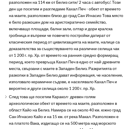
разположен на 114 км от Белиз сити/ 2 часа с автобус/. Този
ден ще посетим и разгледаме Кахал Печ - обект от времето
на маите, разположен близо до град Сан Игнасио Това място
е било разкошен дом на аристократично семейство,
включващо площади, бални зали, олтар и дори кралска
гробница и въпреки че повечето постройки датират от
класическия период от цивилизацията на маите, налице са
доказателства за съществуването на различни селища чак
от 1 200 г. пр. Хр. от времето на ранния средно формиращ
период, което превръща Кахал Печ в едно от най-древните
места, свързани с маите в Западен Белиз. Разкритията от
разкопки в Западен Белиз дават информация, че население,
използвало керамични съдове, е населявало Кахал Печ и
вероятно и други селища около 1 200 г. пр. Хр.
След това ще посетим Каракол- древен голям
археологически обект от времето на маите, разположен в
област Кайо на Белиз. Намира се на около 40 км. южно град
Сан Игнасио Кайо и на 15 км. от река Макал. Разположен е
на платото Вака, издигащо се на 500 метра над морското