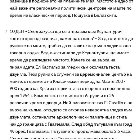
равнище в подножието на планините Мая. Мястото е едно от
най-важните регионални политически центрове на маите по
време на класическия период. Нощувка в Белиз сити.
10 ДЕН –След закуска ще се отправим към Ксунантурич
което в превод озанача „ каменната жена“– За да стигнете до
руините на маите, трябва да се качите на ръчно задвижвана
товарна лодка. Веднъж стигнали до Ксунантурич, ще имате
време да разгледате мястото. Качете се на върха на
пирамидата Ел Кастильо за гледки към околната гъста
джунгла. Тези руини са служели за церемониален център на
маите, от времето на Класическия период на Маите 200 -
900 години сл. Хр. и за първи път за отворени за посещение
през 1954 г. Комплексът се състои от 6 групи и от 25
различни храма и дворци. Най-високият от тях El Castillo е на
върха на хълма, откъдето се открива невероятна гледка към
джунглата, останалите археологически паметници и стига
чак до границата с Гватемала. След обяд пътуваме към град
Флорес, Гватемала. Пътуването продължава около 2.5 часа.
След пристигането във Флорес настаняване в хотел.