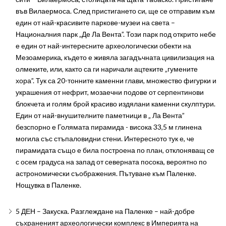
във Вилаермоса. След пристигането си, ще се отправим към
един от най-красивите паркове-музеи на света –
Националния парк „Де Ла Вента”. Този парк под открито небе
е един от най-интересните археологически обекти на
Мезоамерика, където е живяла загадъчната цивилизация на
олмеките, или, както са ги наричали ацтеките „гумените
хора”. Тук са 20-тонните каменни глави, множество фигурки и
украшения от нефрит, мозаечни подове от серпентинови
блокчета и голям брой красиво издялани каменни скулптури.
Един от най-внушителните паметници в „ Ла Вента”
безспорно е Голямата пирамида - висока 33,5 м глинена
могила със стъпаловидни стени. Интересното тук е, че
пирамидата също е била построена по план, отклоняващ се
с осем градуса на запад от северната посока, вероятно по
астрономически съображения. Пътуване към Паленке.
Нощувка в Паленке.
5 ДЕН – Закуска. Разглеждане на Паленке – най-добре
съхраненият археологически комплекс в Империята на