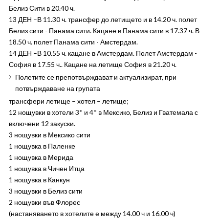
Белиз Сити в 20.40 ч.
13 ДЕН –В 11.30 ч. трансфер до летището и в 14.20 ч. полет
Белиз сити - Панама сити. Кацане в Панама сити в 17.37 ч. В
18.50 ч. полет Панама сити - Амстердам.
14 ДЕН –В 10.55 ч. кацане в Амстердам. Полет Амстердам -
София в 17.55 ч.. Кацане на летище София в 21.20 ч.
Полетите се препотвърждават и актуализират, при
потвърждаване на групата
трансфери летище – хотел – летище;
12 нощувки в хотели 3* и 4* в Мексико, Белиз и Гватемала с
включени 12 закуски.
3 нощувки в Мексико сити
1 нощувка в Паленке
1 нощувка в Мерида
1 нощувка в Чичен Итца
1 нощувка в Канкун
3 нощувки в Белиз сити
2 нощувки във Флорес
(настаняването в хотелите е между 14.00 ч и 16.00 ч)