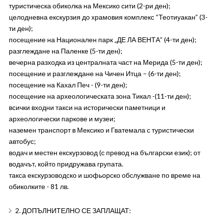
туристическа обиколка на Мексико сити (2-ри ден);
целодневна екскурзия до храмовия комплекс “Теотиуакан” (3-
ти ден);
посещение на Национален парк „ДЕ ЛА ВЕНТА” (4-ти ден);
разглеждане на Паленке (5-ти ден);
вечерна разходка из централната част на Мерида (5-ти ден);
посещение и разглеждане на Чичен Итца – (6-ти ден);
посещение на Кахал Печ - (9-ти ден);
посещение на археологическата зона Тикал -(11-ти ден);
всички входни такси на исторически паметници и
археологически паркове и музеи;
наземен транспорт в Мексико и Гватемала с туристически
автобус;
водач и местен екскурзовод (с превод на български език); от
водачът, който придружава групата.
такса екскурзоводско и шофьорско обслужване по време на
обиколките - 81 лв.
2. ДОПЪЛНИТЕЛНО СЕ ЗАПЛАЩАТ: