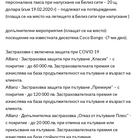
персоналана такса при напускане на Белиз сити – 20 щ.
долара (към 19.02.2020 г) – подлежат на потвърждение.
(плаща се на място на летището в Белиз сити при напускане )
допълнителни мероприятия (плащат се на място):
посещение на известната дискотека Coco Bongo -(7-ми ден);
Застраховки с включена защита при COVID 19
Allianz - Застраховка защита при пътуване „Класик“ – с
покритие - до 60 000 лв. Застрахователната премия се
изчислява на база продължителност на пътуване и възраст на
клиента.
Allianz - Застраховка защита при пътуване „Премиум“ – с
покритие - до 120 000 лв. Застрахователната премия се
изчислява на база продължителност на пътуване и възраст на
клиента.
Allianz - Допълнителна застраховка „Отказ от пътуване Плюс“ -
с покритие - до 20 000 лв, при отмяна на пътуване или
прекъсване на пътуване. Застрахователната премия се
изчислява на база стойността на пътуване.