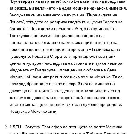
“Булевардът на мъртвите”, които Ви дават пълна представа
за разкоша и величието на една мощна индианска империя.
Заслужава си изкачването на върха на “Пирамидата на
Луната”, откъдето се разкрива гледка към целия “ареал на
боговете”. Ще отделим време за обяд, а на връщане от
Теотиуакан ще имаме специално посещение на
националното светилище на мексиканците и център на
поклонничество от колониални времена – Базиликата на
Гуаделупе, Новата и Старата.Тя принадлежи към най-
ценните културни наследства на страната и тук се намира
Мадоната от Гуадалупе – плащеница с образа на Дева
Мария, най-важният религиозен символ на Мексико. Тя се
пази зад бронирано стъкло и покрай нея се минава на
движеща се пътечка.Такъв ден се помни завинаги и след
като сме се докоснали до второто най-посещавано свято
място в света, ще се върнем в хотела духовно преродени.
Нощувка в Мексико сити.
4 ДЕН – Закуска. Трансфер до летището за полет Мексико
сити – Вилаермоса, столицата на щата Табаско. Пристигане