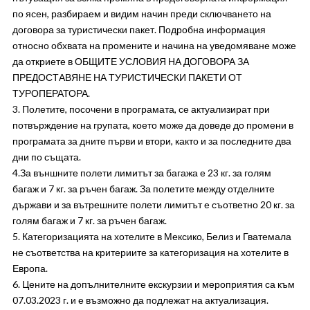
по ясен, разбираем и видим начин преди сключването на
договора за туристически пакет. Подробна информация
относно обхвата на промените и начина на уведомяване може
да откриете в ОБЩИТЕ УСЛОВИЯ НА ДОГОВОРА ЗА
ПРЕДОСТАВЯНЕ НА ТУРИСТИЧЕСКИ ПАКЕТИ ОТ
ТУРОПЕРАТОРА.
3. Полетите, посочени в програмата, се актуализират при
потвърждение на групата, което може да доведе до промени в
програмата за дните първи и втори, както и за последните два
дни по същата.
4.За външните полети лимитът за багажа е 23 кг. за голям
багаж и 7 кг. за ръчен багаж. За полетите между отделните
държави и за вътрешните полети лимитът е съответно 20 кг. за
голям багаж и 7 кг. за ръчен багаж.
5. Категоризацията на хотелите в Мексико, Белиз и Гватемала
не съответства на критериите зa категоризация на хотелите в
Европа.
6. Цените на допълнителните екскурзии и мероприятия са към
07.03.2023 г. и е възможно да подлежат на актуализация.