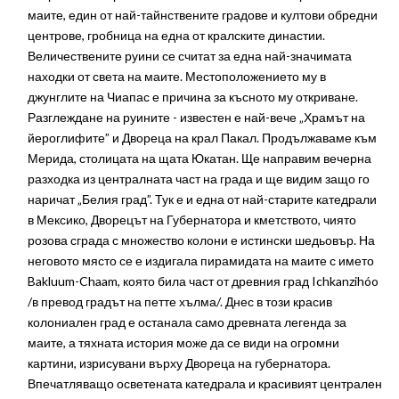
маите, един от най-тайнствените градове и култови обредни
центрове, гробница на една от кралските династии.
Величествените руини се считат за една най-значимата
находки от света на маите. Местоположението му в
джунглите на Чиапас е причина за късното му откриване.
Разглеждане на руините - известен е най-вече „Храмът на
йероглифите” и Двореца на крал Пакал. Продължаваме към
Мерида, столицата на щата Юкатан. Ще направим вечерна
разходка из централната част на града и ще видим защо го
наричат „Белия град”. Тук е и една от най-старите катедрали
в Мексико, Дворецът на Губернатора и кметството, чиято
розова сграда с множество колони е истински шедьовър. На
неговото място се е издигала пирамидата на маите с името
Bakluum-Chaam, която била част от древния град Ichkanzihóo
/в превод градът на петте хълма/. Днес в този красив
колониален град е останала само древната легенда за
маите, а тяхната история може да се види на огромни
картини, изрисувани върху Двореца на губернатора.
Впечатляващо осветената катедрала и красивият централен