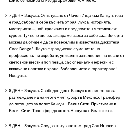
който се намира близо до храмовия комплекс.
7 ДЕН – Закуска. Отпътуване от Чичен Итца към Канкун, това
е град събрал в себе късчета от рая, лукса, историята,
мистерията...., най-красивият и предпочитан мексикански
курорт. Тук вече ще релаксираме всеки за себе си.... Вечерта
можем да отидем да се повеселим в известната дискотека
Coco Bongo.* Шоуто е грандиозно с уменията на
професионални акробати, уникални изпълнения на песни от
световноизвестни поп певци, със специални ефекти и с
включени напитки и храна. Забавлението е гарантирано!
Нощувка.
8 ДЕН – Закуска. Свободен ден в Канкун с възможност за
разглеждане на най-големият курорт в Мексико. Трансфер
до летището за полет Канкун – Белиз Сити. Пристигане в
Белиз Сити. Трансфер до хотел. Нощувка в Белиз сити.
9 ДЕН – Закуска. Следва пътуване към град Сан Игнасио,