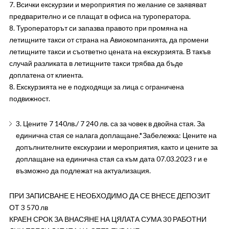
7. Всички екскурзии и мероприятия по желание се заявяват
предварително и се плащат в офиса на туроператора.
8. Туроператорът си запазва правото при промяна на
летищните такси от страна на Авиокомпанията, да промени
летищните такси и съответно цената на екскурзията. В такъв
случай разликата в летищните такси трябва да бъде
доплатена от клиента.
8. Екскурзията не е подходящи за лица с ограничена
подвижност.
3. Цените 7 140лв./ 7 240 лв. са за човек в двойна стая. За
единична стая се налага доплащане.*Забележка: Цените на
допълнителните екскурзии и мероприятия, както и цените за
доплащане на единична стая са към дата 07.03.2023 г и е
възможно да подлежат на актуализация.
ПРИ ЗАПИСВАНЕ Е НЕОБХОДИМО ДА СЕ ВНЕСЕ ДЕПОЗИТ
ОТ 3 570 лв
КРАЕН СРОК ЗА ВНАСЯНЕ НА ЦЯЛАТА СУМА 30 РАБОТНИ