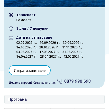
ОЩЕ
Транспорт
За нас - Ivi Travel
Лиценз
Самолет
Банкова сметка
Общи условия
8 дни / 7 нощувки
Политика за
Контакти
поверителност
Дати на отпътуване
02.09.2026 г.,
16.09.2026 г.,
30.09.2026 г.,
14.10.2026 г.,
28.10.2026 г.,
11.11.2026 г.,
0879 990 698
Запитване
03.03.2027 г.,
17.03.2027 г.,
31.03.2027 г.,
14.04.2027 г.,
28.04.2027 г.,
12.05.2027 г.
Изпрати запитване
0879 990 698
Имате въпроси? Cвържете с нас
Програма