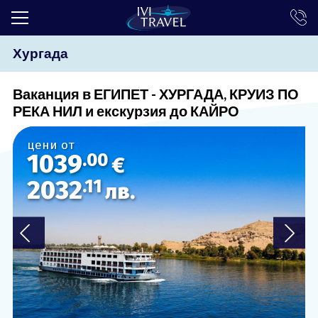
Хургада
ТОП ОФЕРТИ
ПОЧИВКИ
Ваканция в ЕГИПЕТ - ХУРГАДА, КРУИЗ ПО
РЕКА НИЛ и екскурзия до КАЙРО
ЕКСКУРЗИИ
цени от
ЕКЗОТИКА
1039
.00
€
КРУИЗИ
2032
.11
лв.
LAST MINUTE
ПРАЗНИЦИ
ИНТЕРЕСНО
ТРАНСФЕРИ