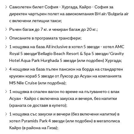
Самолетен билет София - Хургада, Кайро - София за
директен чартърен полет на авиокомпания BH air ∕ Bulgaria air
с включени летищни такси;
Ръчен багаж до 7 кг. и чекиран багаж до 20 кг.;
Описаните в програмата трансфери;
1 нощувка на база All inclusive в хотел 5 звезди - хотел AMC
Royal 5 звезди∕ Bellagio Beach Resort & Spa 5 звезди ∕ Gravity
Hotel Aqua Park Hurghada 5 звезди (или подобен) Хургада;
4 нощувки на база пълен пансион на борда на стандартен
круизен кораб 5 звезди от Луксор до Асуан на компанията
M∕S Nile Cruise (или подобна);
1 нощувка в спален вагон по време на пътуването с влак
Асуан - Кайро с включена закуска и вечеря, без напитки
(храната се доставя в купето);
1 нощувка със закуски и вечери (без включени напитки) в
хотел Pyramids Park 4 звезди (или подобен) в мегаполиса
Кайро (в района на Гиза);