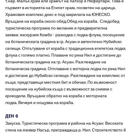
т.нар. Малък храм или храмът на Хатхор и Нефертари. Това е
първият в историята на Египет храм, посветен на царица.
Храмовия комплекс днес е под закрилата на ЮНЕСКО.
Връщане на кораба около обяд.Обяд на кораба. Следобед
туристическа програма по желание и предварителна
заявка: екскурзия Комбо - разходка с лодка флука, посещение
на ботаническата градина в гр. Асуан и автентично Нубийско
селище. Отпътуване от кораба с традиционна египетска лодка
флука с голямо платно. Плаване по река Нил и достигане до
ботаническата градина на гр. Асуан. Разглеждане на
ботаническа градина. Отплаване с моторна лодка по река Нил
и достигане до Нубийско селище. Разглеждане на комплекс от
къщи, представящи местния бит и обичаи. По възможност
посещение на нубийска къща с възможност за снимки с
крокодили. Връщане обратно на кораба с моторната
лодка. Вечеря и нощувка на кораба.
ДЕН 6
Закуска. Туристическа програма в района на Асуан: Високата
стена на язовир Насър, преграждаща р. Нил. Строителството й