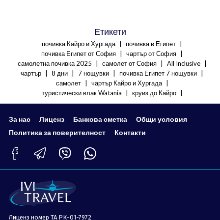
Етикети
|
|
почивка Кайро и Хургада
почивка в Египет
|
|
почивка Египет от София
чартър от София
|
|
|
самолетна почивка 2025
самолет от София
All Inclusive
|
|
|
|
чартър
8 дни
7 нощувки
почивка Египет 7 нощувки
|
|
самолет
чартър Кайро и Хургада
|
|
туристически влак Watania
круиз до Кайро
За нас
Лиценз
Банкова сметка
Общи условия
Политика за поверителност
Контакти
Лиценз номер ТА РК-01-7972