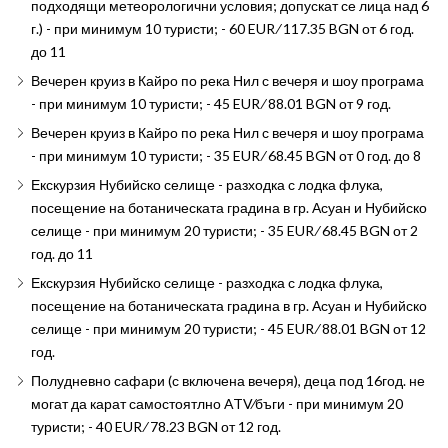
подходящи метеорологични условия; допускат се лица над 6
г.) - при минимум 10 туристи; - 60 EUR ∕ 117.35 BGN от 6 год.
до 11
Вечерен круиз в Кайро по река Нил с вечеря и шоу програма
- при минимум 10 туристи; - 45 EUR ∕ 88.01 BGN от 9 год.
Вечерен круиз в Кайро по река Нил с вечеря и шоу програма
- при минимум 10 туристи; - 35 EUR ∕ 68.45 BGN от 0 год. до 8
Екскурзия Нубийско селище - разходка с лодка флука,
посещение на ботаническата градина в гр. Асуан и Нубийско
селище - при минимум 20 туристи; - 35 EUR ∕ 68.45 BGN от 2
год. до 11
Екскурзия Нубийско селище - разходка с лодка флука,
посещение на ботаническата градина в гр. Асуан и Нубийско
селище - при минимум 20 туристи; - 45 EUR ∕ 88.01 BGN от 12
год.
Полудневно сафари (с включена вечеря), деца под 16год. не
могат да карат самостоятлно ATV∕бъги - при минимум 20
туристи; - 40 EUR ∕ 78.23 BGN от 12 год.