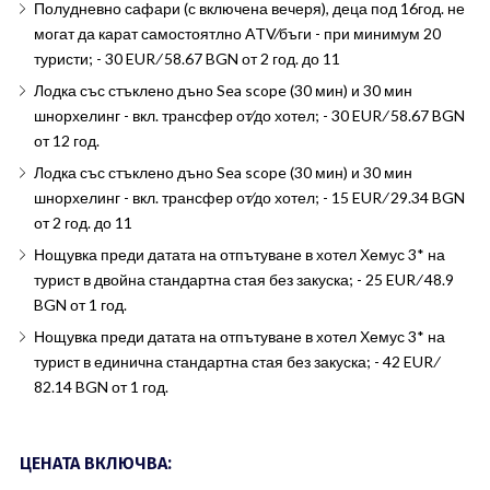
Полудневно сафари (с включена вечеря), деца под 16год. не
могат да карат самостоятлно ATV∕бъги - при минимум 20
туристи; - 30 EUR ∕ 58.67 BGN от 2 год. до 11
Лодка със стъклено дъно Sea scope (30 мин) и 30 мин
шнорхелинг - вкл. трансфер от∕до хотел; - 30 EUR ∕ 58.67 BGN
от 12 год.
Лодка със стъклено дъно Sea scope (30 мин) и 30 мин
шнорхелинг - вкл. трансфер от∕до хотел; - 15 EUR ∕ 29.34 BGN
от 2 год. до 11
Нощувка преди датата на отпътуване в хотел Хемус 3* на
турист в двойна стандартна стая без закуска; - 25 EUR ∕ 48.9
BGN от 1 год.
Нощувка преди датата на отпътуване в хотел Хемус 3* на
турист в единична стандартна стая без закуска; - 42 EUR ∕
82.14 BGN от 1 год.
ЦЕНАТА ВКЛЮЧВА: