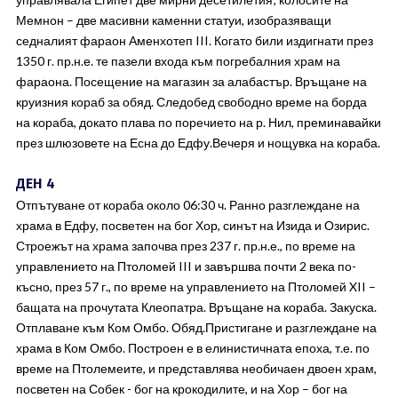
Мемнон – две масивни каменни статуи, изобразяващи
седналият фараон Аменхотеп III. Когато били издигнати през
1350 г. пр.н.е. те пазели входа към погребалния храм на
фараона. Посещение на магазин за алабастър. Връщане на
круизния кораб за обяд. Следобед свободно време на борда
на кораба, докато плава по поречието на р. Нил, преминавайки
през шлюзовете на Есна до Едфу.Вечеря и нощувка на кораба.
ДЕН 4
Отпътуване от кораба около 06:30 ч. Ранно разглеждане на
храма в Едфу, посветен на бог Хор, синът на Изида и Озирис.
Строежът на храма започва през 237 г. пр.н.е., по време на
управлението на Птоломей III и завършва почти 2 века по-
късно, през 57 г., по време на управлението на Птоломей XII –
бащата на прочутата Клеопатра. Връщане на кораба. Закуска.
Отплаване към Ком Омбо. Обяд.Пристигане и разглеждане на
храма в Ком Омбо. Построен е в елинистичната епоха, т.е. по
време на Птолемеите, и представлява необичаен двоен храм,
посветен на Собек - бог на крокодилите, и на Хор – бог на