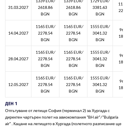
1339 EUR ∕
1339 EUR ∕
1729 EUR ∕
1134.
31.03.2027
2618.86
2618.86
3381.63
2218
BGN
BGN
BGN
1165 EUR ∕
1165 EUR ∕
1555 EUR ∕
960.
14.04.2027
2278.54
2278.54
3041.32
1878
BGN
BGN
BGN
1165 EUR ∕
1165 EUR ∕
1555 EUR ∕
960.
28.04.2027
2278.54
2278.54
3041.32
1878
BGN
BGN
BGN
1165 EUR ∕
1165 EUR ∕
1555 EUR ∕
960.
12.05.2027
2278.54
2278.54
3041.32
1878
BGN
BGN
BGN
ДЕН 1
Отпътуване от летище София (терминал 2) за Хургада с
директен чартърен полет на авиокомпания "BH air" ∕ "Bulgaria
air" . Кацане на летището в Хургада (полетното разписание ще