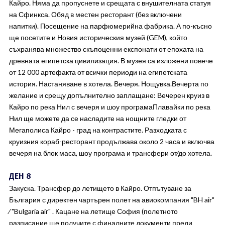
Кайро. Няма да пропуснете и срещата с внушителната статуя
на Сфинкса. Обяд в местен ресторант (без включени
напитки). Посещение на парфюмерийна фабрика. А по-късно
ще посетите и Новия историческия музей (GEM), който
съхранява множество скъпоценни експонати от епохата на
древната египетска цивилизация. В музея са изложени повече
от 12 000 артефакта от всички периоди на египетската
история. Настаняване в хотела. Вечеря. Нощувка.Вечерта по
желание и срещу допълнително заплащане: Вечерен круиз в
Кайро по река Нил с вечеря и шоу програмаПлавайки по река
Нил ще можете да се насладите на нощните гледки от
Мегаполиса Кайро - град на контрастите. Разходката с
круизния кораб-ресторант продължава около 2 часа и включва
вечеря на блок маса, шоу програма и трансфери от∕до хотела.
ДЕН 8
Закуска. Трансфер до летището в Кайро. Отпътуване за
България с директен чартърен полет на авиокомпания "BH air"
∕ "Bulgaria air" . Кацане на летище София (полетното
разписание ще получите с финалните документи преди