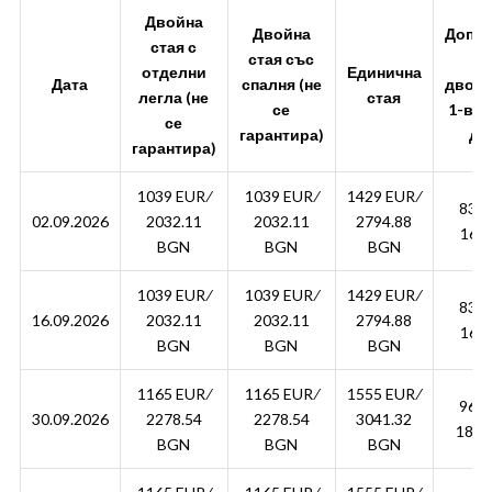
Двойна
Двойна
Допъ
стая с
стая със
ле
отделни
Единична
Дата
спалня (не
двойн
легла (не
стая
се
1-во 
се
гарантира)
до 
гарантира)
1039 EUR ∕
1039 EUR ∕
1429 EUR ∕
834.
02.09.2026
2032.11
2032.11
2794.88
163
BGN
BGN
BGN
1039 EUR ∕
1039 EUR ∕
1429 EUR ∕
834.
16.09.2026
2032.11
2032.11
2794.88
163
BGN
BGN
BGN
1165 EUR ∕
1165 EUR ∕
1555 EUR ∕
960.
30.09.2026
2278.54
2278.54
3041.32
1878
BGN
BGN
BGN