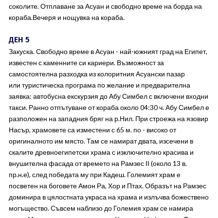
соколите. Отплаване за Асуан и свободно време на борда на
кораба.Вечеря и нощувка на кораба.
ДЕН 5
Закуска. Свободно време в Асуан - най-южният град на Египет,
известен с каменните си кариери. Възможност за
самостоятелна разходка из колоритния Асуански пазар
или туристическа програма по желание и предварителна
заявка: автобусна екскурзия до Абу Симбел с включени входни
такси. Ранно отпътуване от кораба около 04:30 ч. Абу Симбел е
разположен на западния бряг на р.Нил. При строежа на язовир
Насър, храмовете са изместени с 65 м. по - високо от
оригиналното им място. Там се намират двата, изсечени в
скалите древноегипетски храма с изключително красива и
внушителна фасада от времето на Рамзес ІІ (около 13 в.
пр.н.е), след победата му при Кадеш. Големият храм е
посветен на боговете Амон Ра, Хор и Птах. Образът на Рамзес
доминира в цялостната украса на храма и излъчва божествено
могъщество. Съвсем наблизо до Големия храм се намира