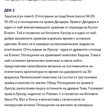
ДЕН 2
Закуска (сух пакет). Отпътуване за град Кена (около 04:30-
05:30 ч.) и посещение на храма Дендера. Храмът Дендера е
един от най-впечатляващите храмове от периода на Късен
Египет. Той е посветен на богинята Хатхор и е един от най-
добре запазените храмове в днешно време с останали
цветове. В него се е намирал астрономическия зодиак на
египтяните. Отпътуване за Луксор - една от древните столици
на Египет. Посещение на храмовият комплекс Карнак. Това е
най-големият религиозен комплекс в света, който
представлява своеобразна витрина на постиженията на
египетската архитектура по време на царуването на 30
фараона. Религиозният комплекс се състои от три основни
храма и няколко по-малки. Обяд. Посещение на храма в
Луксор, разположен върху останките на древна Тива. Големият
храм в Луксор, издигнат от Рамзес II е посветен на боговете
Амон Ра, Мут и Хонсу и впечатлява с гигантските си
папирусови колони. Посещение на магазин за папируси.