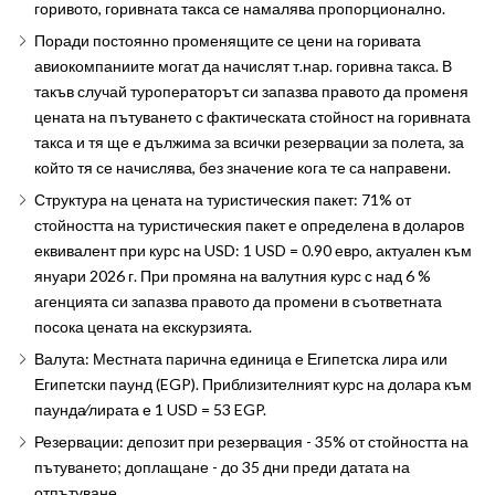
горивото, горивната такса се намалява пропорционално.
Поради постоянно променящите се цени на горивата
авиокомпаниите могат да начислят т.нар. горивна такса. В
такъв случай туроператорът си запазва правото да променя
цената на пътуването с фактическата стойност на горивната
такса и тя ще е дължима за всички резервации за полета, за
който тя се начислява, без значение кога те са направени.
Структура на цената на туристическия пакет: 71% от
стойността на туристическия пакет е определена в доларов
еквивалент при курс на USD: 1 USD = 0.90 евро, актуален към
януари 2026 г. При промяна на валутния курс с над 6 %
агенцията си запазва правото да промени в съответната
посока цената на екскурзията.
Валута: Местната парична единица е Египетска лира или
Египетски паунд (EGP). Приблизителният курс на долара към
паунда∕лирата е 1 USD = 53 EGP.
Резервации: депозит при резервация - 35% от стойността на
пътуването; доплащане - до 35 дни преди датата на
отпътуване.