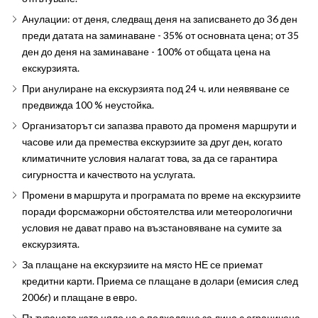
Анулации: от деня, следващ деня на записването до 36 ден
преди датата на заминаване - 35% от основната цена; от 35
ден до деня на заминаване - 100% от общата цена на
екскурзията.
При анулиране на екскурзията под 24 ч. или неявяване се
предвижда 100 % неустойка.
Организаторът си запазва правото да променя маршрути и
часове или да премества екскурзиите за друг ден, когато
климатичните условия налагат това, за да се гарантира
сигурността и качеството на услугата.
Промени в маршрута и програмата по време на екскурзиите
поради форсмажорни обстоятелства или метеорологични
условия не дават право на възстановяване на сумите за
екскурзията.
За плащане на екскурзиите на място НЕ се приемат
кредитни карти. Приема се плащане в долари (емисия след
2006г) и плащане в евро.
Пътуването като цяло не е подходящо за лица с ограничена