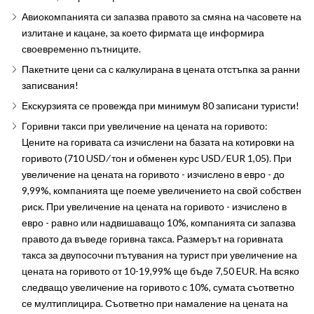
Авиокомпанията си запазва правото за смяна на часовете на
излитане и кацане, за което фирмата ще информира
своевременно пътниците.
Пакетните цени са с калкулирана в цената отстъпка за ранни
записвания!
Екскурзията се провежда при минимум 80 записани туристи!
Горивни такси при увеличение на цената на горивото:
Цените на горивата са изчислени на базата на котировки на
горивото (710 USD ∕ тон и обменен курс USD ∕ EUR 1,05). При
увеличение на цената на горивото - изчислено в евро - до
9,99%, компанията ще поеме увеличението на свой собствен
риск. При увеличение на цената на горивото - изчислено в
евро - равно или надвишаващо 10%, компанията си запазва
правото да въведе горивна такса. Размерът на горивната
такса за двупосочни пътувания на турист при увеличение на
цената на горивото от 10-19,99% ще бъде 7,50 EUR. На всяко
следващо увеличение на горивото с 10%, сумата съответно
се мултиплицира. Съответно при намаление на цената на