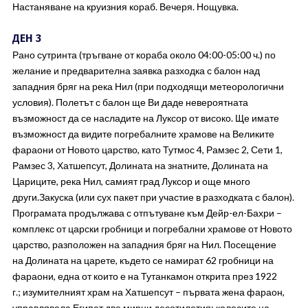
Настаняване на круизния кораб. Вечеря. Нощувка.
ДЕН 3
Рано сутринта (тръгване от кораба около 04:00-05:00 ч.) по
желание и предварителна заявка разходка с балон над
западния бряг на река Нил (при подходящи метеорологични
условия). Полетът с балон ще Ви даде невероятната
възможност да се насладите на Луксор от високо. Ще имате
възможност да видите погребалните храмове на Великите
фараони от Новото царство, като Тутмос 4, Рамзес 2, Сети 1,
Рамзес 3, Хатшепсут, Долината на знатните, Долината на
Цариците, река Нил, самият град Луксор и още много
други.Закуска (или сух пакет при участие в разходката с балон).
Програмата продължава с отпътуване към Дейр-ел-Бахри –
комплекс от царски гробници и погребални храмове от Новото
царство, разположен на западния бряг на Нил. Посещение
на Долината на царете, където се намират 62 гробници на
фараони, една от които е на Тутанкамон открита през 1922
г.; изумителният храм на Хатшепсут – първата жена фараон,
управлявала Египет две мирни десетилетия; колосите на