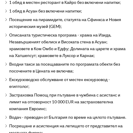
1 обяд в местен ресторант в Кайро без включени напитки;
1 обяд в Асуан без включени напитки;
Посещение на пирамидите, статуята на Сфинкса и Новия
историческия музей (GEM);
Описаната туристическа програма - храма на Изида,
Незавършеният обелиск и Високата стена в Асуан;
храмовете в Ком Омбо и Едфу; Долината на царете и храма
на Хатшепсут; храмовете в Луксор и Карнак;
Входни такси за посещаваните по програмата обекти без
посочените в Цената не включва;
Екскурзоводско обслужване от местен екскурзовод -
египтолог;
Застраховка Помощ при пътуване в чужбина с асистанс и
лимит на отговорност 10 000 EUR на застрахователна
компания Евроинс;
Водач - преводач от България по време на цялото пътуване.
Посрещане и асистенция на летището от представител на
местната фирма;