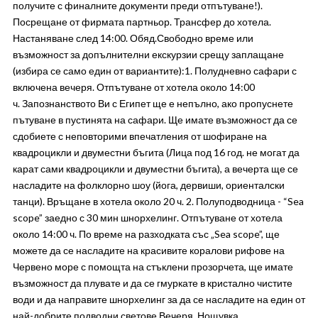
получите с финалните документи преди отпътуване!).
Посрещане от фирмата партньор. Трансфер до хотела.
Настаняване след 14:00. Обяд.Свободно време или
възможност за допълнителни екскурзии срещу заплащане
(избира се само един от вариантите):1. Полудневно сафари с
включена вечеря. Отпътуване от хотела около 14:00
ч. Запознанството Ви с Египет ще е непълно, ако пропуснете
пътуване в пустинята на сафари. Ще имате възможност да се
сдобиете с неповторими впечатления от шофиране на
квадроцикли и двуместни бъгита (Лица под 16 год. не могат да
карат сами квадроцикли и двуместни бъгита), а вечерта ще се
насладите на фолклорно шоу (йога, дервиши, ориенталски
танци). Връщане в хотела около 20 ч. 2. Полуподводница - “Sea
scope” заедно с 30 мин шнорхелинг. Отпътуване от хотела
около 14:00 ч. По време на разходката със „Sea scope”, ще
можете да се насладите на красивите коралови рифове на
Червено море с помощта на стъклени прозорчета, ще имате
възможност да плувате и да се гмуркате в кристално чистите
води и да направите шнорхелинг за да се насладите на един от
най-добрите подводни светове.Вечеря. Нощувка.