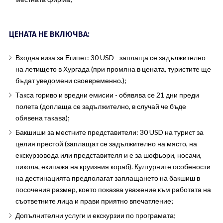
ЦЕНАТА НЕ ВКЛЮЧВА:
Входна виза за Египет: 30 USD - заплаща се задължително
на летището в Хургада (при промяна в цената, туристите ще
бъдат уведомени своевременно.);
Такса гориво и вредни емисии - обявява се 21 дни преди
полета (доплаща се задължително, в случай че бъде
обявена такава);
Бакшиши за местните представители: 30 USD на турист за
целия престой (заплащат се задължително на място, на
екскурзовода или представителя и е за шофьори, носачи,
пикола, екипажа на круизния кораб). Културните особености
на дестинацията предполагат заплащането на бакшиш в
посочения размер, което показва уважение към работата на
съответните лица и прави приятно впечатление;
Допълнителни услуги и екскурзии по програмата;