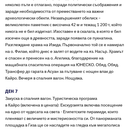
няколко пъти е отлагано, поради политически съображения и
заради необходимостта от преместването на важни
археологически обекти. Незавършеният обелиск –
великолепен паметник с височина 42 м и тежащ 1 200 т, който
никога не е бил издигнат. Изоставен е в скалата, в която е бил
изсечен още в древността, заради появила се пукнатина.
Разглеждане храма на Изида. Първоначално той се е намирал
на о. Филае, който днес е залят от водите на яз. Насър. Храмът
е спасен и пренесен на о. Агилика, благодарение на
мащабната спасителна операция на ЮНЕСКО. Обяд. Обяд.
Трансфер до гарата в Асуан за пътуване с нощен влак до
Кайро. Вечеря в спалния вагон. Нощувка.
ДЕН 7
Закуска в спалния вагон. Туристическа програма
в Кайро (включена в цената): Екскурзията включва посещение
на едно от чудесата на света - Египетските пирамиди, които
пленяват с величието и мистериозността си. От панорманата
площадка в Гиза ще се насладите на гледка към мегаполиса