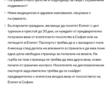
подвижност!
Няма медицински и здравни изисквания, свързани с
пътуването.
Българските граждани, желаещи да посетят Египет с цел
туризъм и престой до 30 дни, се нуждаят от предварително
получени визи от египетското посолство в София или на
летището в Египет. Паспортът трябва да е с валидност поне
6 месеца след датата на влизането в страната и да има поне
една цяла свободна страница за полагане на визата. На
гърба на тази страница не трябва да има друга виза, освен
печати от граничен контрол. Носителите на дипломатически
паспорти задължително трябва да се снабдят
предварително с египетска входна виза от посолството на
Египет в София.