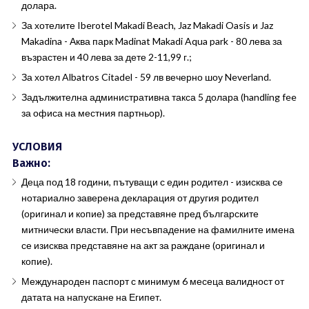
долара.
За хотелите Iberotel Makadi Beach, Jaz Makadi Oasis и Jaz
Makadina - Аква парк Madinat Makadi Aqua park - 80 лева за
възрастен и 40 лева за дете 2-11,99 г.;
За хотел Albatros Citadel - 59 лв вечерно шоу Neverland.
Задължителна административна такса 5 долара (handling fee
за офиса на местния партньор).
УСЛОВИЯ
Важно:
Деца под 18 години, пътуващи с един родител - изисква се
нотариално заверена декларация от другия родител
(оригинал и копие) за представяне пред българските
митнически власти. При несъвпадение на фамилните имена
се изисква представяне на акт за раждане (оригинал и
копие).
Международен паспорт с минимум 6 месеца валидност от
датата на напускане на Египет.