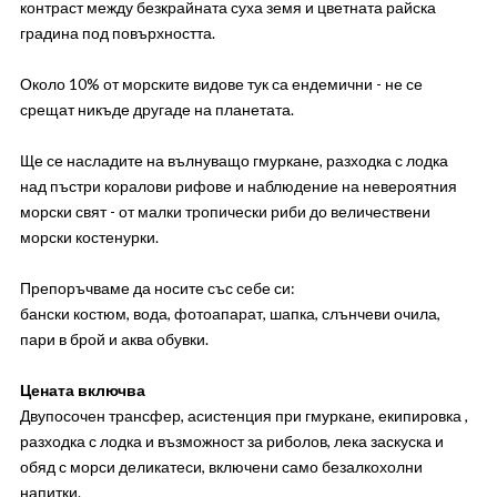
контраст между безкрайната суха земя и цветната райска
градина под повърхността.
Около 10% от морските видове тук са ендемични - не се
срещат никъде другаде на планетата.
Ще се насладите на вълнуващо гмуркане, разходка с лодка
над пъстри коралови рифове и наблюдение на невероятния
морски свят - от малки тропически риби до величествени
морски костенурки.
Препоръчваме да носите със себе си:
бански костюм, вода, фотоапарат, шапка, слънчеви очила,
пари в брой и аква обувки.
Цената включва
Двупосочен трансфер, асистенция при гмуркане, екипировка ,
разходка с лодка и възможност за риболов, лека заскуска и
обяд с морси деликатеси, включени само безалкохолни
напитки.