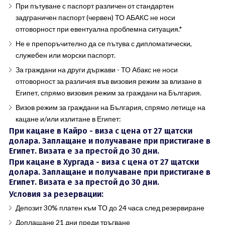
При пътуване с паспорт различен от стандартен
задграничен паспорт (червен) ТО АБАКС не носи
отговорност при евентуална проблемна ситуация.*
Не е препоръчително да се пътува с дипломатически,
служебен или морски паспорт.
За граждани на други държави - ТО Абакс не носи
отговорност за различия във визовия режим за влизане в
Египет, спрямо визовия режим за граждани на България.
Визов режим за граждани на България, спрямо летище на
кацане и/или излитане в Египет:
При кацане в Кайро - виза с цена от 27 щатски
долара. Заплащане и получаване при пристигане в
Египет. Визата е за престой до 30 дни.
При кацане в Хургада - виза с цена от 27 щатски
долара. Заплащане и получаване при пристигане в
Египет. Визата е за престой до 30 дни.
Условия за резервации:
Депозит 30% платен към ТО до 24 часа след резервиране
Доплащане 21 дни преди тръгване