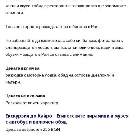
както и вкусен обяд в ресторант с гледка, която ще запомните
завинаги.
Това не е просто разходка. Това е бягство в Рая.
Не забравяйте да вземете със себе си: бански, фотоапарат,
слънцезащитен лосион, шапка, слънчеви очила, пари и аква
обувки – защото в Рая се стъпва с внимание.
Цената включва
разходка с моторна лодка, обяд на острова ,шезлонги и
чадъри.
Цената не включва
Разходи от личен характер.
Екскурзия до Кайро - Египетските пирамиди и музея
с автобус и включен обяд
Цена за възрастен 235 BGN