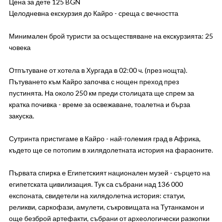
Цена за дете 125 BGN
Целодневна екскурзия до Кайро - среща с вечността
Минимален брой туристи за осъществяване на екскурзията: 25
човека
Отпътуване от хотела в Хургада в 02:00 ч. (през нощта).
Пътуването към Кайро започва с нощен преход през
пустинята. На около 250 км преди столицата ще спрем за
кратка почивка - време за освежаване, тоалетна и бърза
закуска.
Сутринта пристигаме в Кайро - най-големия град в Африка,
където ще се потопим в хилядолетната история на фараоните.
Първата спирка е Египетският национален музей - сърцето на
египетската цивилизация. Тук са събрани над 136 000
експоната, свидетели на хилядолетна история: статуи,
реликви, саркофази, амулети, съкровищата на Тутанкамон и
още безброй артефакти, събрани от археологически разкопки