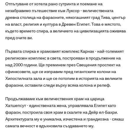
Отпътуване от хотела рано сутринта и поемане на
незабравимо пътешествие към Луксор - величествената
древна столица на фараоните, някогашният град Тива, център
на власт, религия и култура в Древен Египет. Това е мястото,
където времето спира, а величието на цивилизацията оживява
пред очите ви.
Първата спирка е храмовият комплекс Карнак - най-големият
религиозен комплекс в света, построяван в продължение на
над 2000 години. Ще преминем през Свещения проспект на
сфинксовете, ще се изправим пред гигантските колони на
Хипостилната зала и ще се потопим в историята на великите
фараони, оставили следи върху всяка колона и релеф.
Продължаваме към величествения храм на царица
Хатшепсут - единствената жена, управлявала Египет като
фараон, построила своя храм в скалите на Дейр ел-Бахри.
Архитектурата му е уникална, изчистена и грандиозна - сякаш
самата вечност е вдъхновила създаването му.