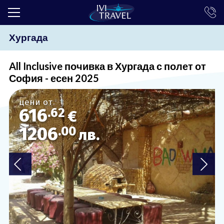
Хургада
ТОП ОФЕРТИ
ПОЧИВКИ
All Inclusive почивка в Хургада с полет от
София - есен 2025
ЕКСКУРЗИИ
цени от
ЕКЗОТИКА
616
.62
€
КРУИЗИ
1206
.00
лв.
LAST MINUTE
ПРАЗНИЦИ
ИНТЕРЕСНО
ТРАНСФЕРИ