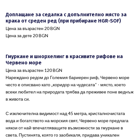
Доплащане за седалка с допълнително място за
крака от среден ред (при прибиране HGR-SOF)
Цена за възрастен 20 BGN
Цена за дете 20 BGN
Гмуркане и шнорхелинг в красивите рифове на
Червено море
Цена за възрастен 120 BGN
Нареждано редом до Големия бариерен риф, Червено море
често е описвано като „коридор на чудесата“ - място, което
всеки любител на природата трябва да преживее поне веднъж
в живота си.
С изключителна видимост над 45 метра, кристалночистата
вода и богатството на морския свят, Червено море предлага
някои от най-впечатляващите възможности за гмуркане в
света. Пустинята, която го заобикаля, придава уникален