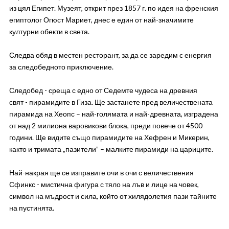
из цял Египет. Музеят, открит през 1857 г. по идея на френския
египтолог Огюст Мариет, днес е един от най-значимите
културни обекти в света.
Следва обяд в местен ресторант, за да се заредим с енергия
за следобедното приключение.
Следобед - среща с едно от Седемте чудеса на древния
свят - пирамидите в Гиза. Ще застанете пред величествената
пирамида на Хеопс – най-голямата и най-древната, изградена
от над 2 милиона варовикови блока, преди повече от 4500
години. Ще видите също пирамидите на Хефрен и Микерин,
както и тримата „пазители” – малките пирамиди на цариците.
Най-накрая ще се изправите очи в очи с величествения
Сфинкс - мистична фигура с тяло на лъв и лице на човек,
символ на мъдрост и сила, който от хилядолетия пази тайните
на пустинята.