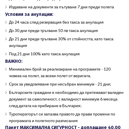
Издаване на документи за пътуване 7 дни преди полета
Условия за анулации:
До 24 часа след резервация без такса за анулация
До 30 дни преди тръгване 50 лв такса анулация
До 21 дни преди тръгване 30% от стойността, като такса
анулация
Под 21 дни 100% като такса анулация
ВАЖНО:
Минимален брой за реализиране на програмите - 120
човека на полет, за всеки полет от веригата.
Срок за уведомяване при несъбран минимум - 21 дни;
Българските граждани е необходимо да притежават валиден
документ за самоличност, с валидност минимум 6 месеца
след датата на прибиране в България;
Туроператорът си запазва правото да прави промени по
програмата и полетното разписания
Пакет МАКСИМАЛНА СИГУРНОСТ - доплащане 40.00