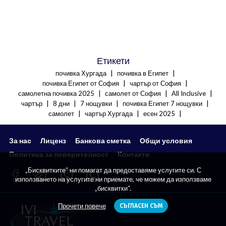
Етикети
|
|
почивка Хургада
почивка в Египет
|
|
почивка Египет от София
чартър от София
|
|
|
самолетна почивка 2025
самолет от София
All Inclusive
|
|
|
|
чартър
8 дни
7 нощувки
почивка Египет 7 нощувки
|
|
|
самолет
чартър Хургада
есен 2025
За нас
Лиценз
Банкова сметка
Общи условия
Политика за поверителност
Контакти
„Бисквитките“ ни помагат да предоставяме услугите си. С
използването на услугите ни приемате, че можем да използваме
„бисквитки“.
Прочети повече
СЪГЛАСЕН СЪМ