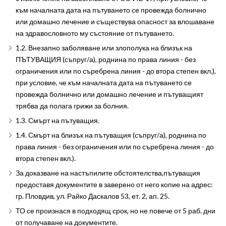
към началната дата на пътуването се провежда болнично
или домашно лечение и съществува опасност за влошаване
на здравословното му състояние от пътуването.
1.2. Внезапно заболяване или злополука на близък на
ПЪТУВАЩИЯ (съпруг/а), роднина по права линия - без
ограничения или по съребрена линия - до втора степен вкл.),
при условие, че към началната дата на пътуването се
провежда болнично или домашно лечение и пътуващият
трябва да полага грижи за болния.
1.3. Смърт на пътуващия.
1.4. Смърт на близък на пътуващия (съпруг/а), роднина по
права линия - без ограничения или по съребрена линия - до
втора степен вкл.).
За доказване на настъпилите обстоятелства,пътуващия
предоставя документите в заверено от него копие на адрес:
гр. Пловдив, ул. Райко Даскалов 53, ет. 2, ап. 25.
ТО се произнася в подходящ срок, но не повече от 5 раб. дни
от получаване на документите.