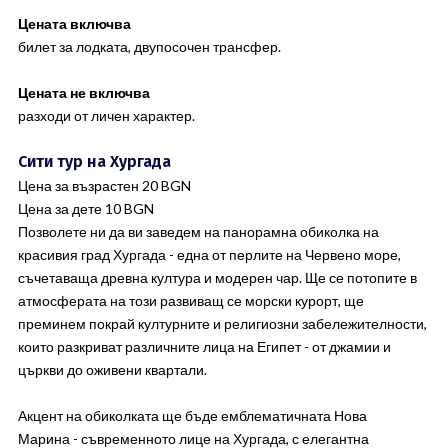
Цената включва
билет за лодката, двупосочен трансфер.
Цената не включва
разходи от личен характер.
Сити тур на Хургада
Цена за възрастен 20 BGN
Цена за дете 10 BGN
Позволете ни да ви заведем на панорамна обиколка на
красивия град Хургада - една от перлите на Червено море,
съчетаваща древна култура и модерен чар. Ще се потопите в
атмосферата на този развиващ се морски курорт, ще
преминем покрай културните и религиозни забележителности,
които разкриват различните лица на Египет - от джамии и
църкви до оживени квартали.
Акцент на обиколката ще бъде емблематичната Нова
Марина - съвременното лице на Хургада, с елегантна