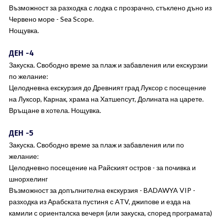
Възможност за разходка с лодка с прозрачно, стъклено дъно из
Червено море - Sea Scope.
Нощувка.
ДЕН -4
Закуска. Свободно време за плаж и забавления или екскурзии
по желание:
Целодневна екскурзия до Древният град Луксор с посещение
на Луксор, Карнак, храма на Хатшепсут, Долината на царете.
Връщане в хотела. Нощувка.
ДЕН -5
Закуска. Свободно време за плаж и забавления или по
желание:
Целодневно посещение на Райският остров - за почивка и
шнорхелинг
Възможност за допълнителна екскурзия - BADAWYA VIP -
разходка из Арабската пустиня с ATV, джипове и езда на
камили с ориенталска вечеря (или закуска, според програмата)