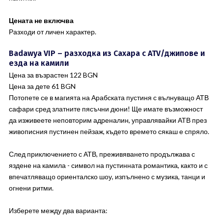
Цената не включва
Разходи от личен характер.
Badawya VIP – разходка из Сахара с ATV/джипове и
езда на камили
Цена за възрастен 122 BGN
Цена за дете 61 BGN
Потопете се в магията на Арабската пустиня с вълнуващо АТВ
сафари сред златните пясъчни дюни! Ще имате възможност
да изживеете неповторим адреналин, управлявайки АТВ през
живописния пустинен пейзаж, където времето сякаш е спряло.
След приключението с АТВ, преживяването продължава с
яздене на камила - символ на пустинната романтика, както и с
впечатляващо ориенталско шоу, изпълнено с музика, танци и
огнени ритми.
Изберете между два варианта: