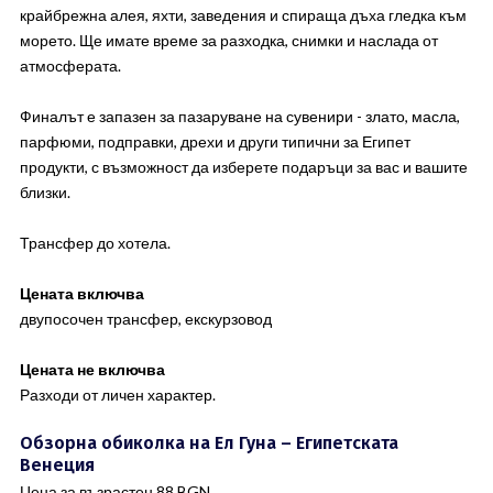
крайбрежна алея, яхти, заведения и спираща дъха гледка към
морето. Ще имате време за разходка, снимки и наслада от
атмосферата.
Финалът е запазен за пазаруване на сувенири - злато, масла,
парфюми, подправки, дрехи и други типични за Египет
продукти, с възможност да изберете подаръци за вас и вашите
близки.
Трансфер до хотела.
Цената включва
двупосочен трансфер, екскурзовод
Цената не включва
Разходи от личен характер.
Обзорна обиколка на Ел Гуна – Египетската
Венеция
Цена за възрастен 88 BGN