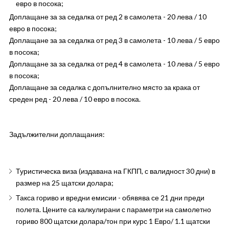
евро в посока;
Доплащане за за седалка от ред 2 в самолета - 20 лева / 10
евро в посока;
Доплащане за за седалка от ред 3 в самолета - 10 лева / 5 евро
в посока;
Доплащане за за седалка от ред 4 в самолета - 10 лева / 5 евро
в посока;
Доплащане за седалка с допълнително място за крака от
среден ред - 20 лева / 10 евро в посока.
Задължителни доплащания:
Туристическа виза (издавана на ГКПП, с валидност 30 дни) в
размер на 25 щатски долара;
Такса гориво и вредни емисии - обявява се 21 дни преди
полета. Цените са калкулирани с параметри на самолетно
гориво 800 щатски долара/тон при курс 1 Евро/ 1.1 щатски