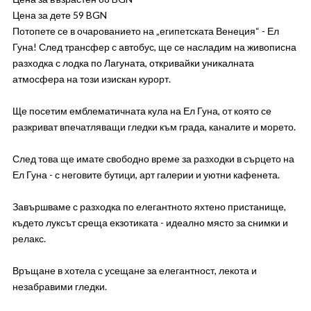
Цена за дете 59 BGN
Потопете се в очарованието на „египетската Венеция“ - Ел
Гуна! След трансфер с автобус, ще се насладим на живописна
разходка с лодка по Лагуната, откривайки уникалната
атмосфера на този изискан курорт.
Ще посетим емблематичната кула на Ел Гуна, от която се
разкриват впечатляващи гледки към града, каналите и морето.
След това ще имате свободно време за разходки в сърцето на
Ел Гуна - с неговите бутици, арт галерии и уютни кафенета.
Завършваме с разходка по елегантното яхтено пристанище,
където луксът среща екзотиката - идеално място за снимки и
релакс.
Връщане в хотела с усещане за елегантност, лекота и
незабравими гледки.