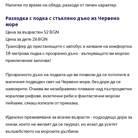
Напитки по време на обяда, разходи от личен характер.
Разходка с лодка с стъклено дъно из Червено
море
Цена за възрастен 52 BGN
Цена за дете 26 BGN
Трансфер до пристанището с автобус и качване на комфортна
18-метрова лодка с прозрачно дъно - вълнуващото ви морско
приключение започва!
Прозрачното дъно на лодката ще ви позволи да се потопите в
магичния подводен свят на Червено море, без дори да се
намокрите. Очаква ви незабравимо плаване над пъстроцветни
коралови рифове, екзотични риби и фантастични морски
пейзажи, сякаш излезли от приказка.
Идеално преживяване за всички възрасти - подходящо дори за
онези, които не желаят да се гмуркат, но искат да усетят
вълшебството на морските дълбини.