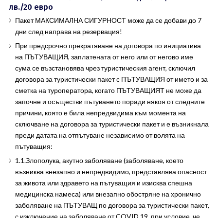
лв./20 евро
Пакет МАКСИМАЛНА СИГУРНОСТ може да се добави до 7
дни след направа на резервация!
При предсрочно прекратяване на договора по инициатива
на ПЪТУВАЩИЯ, заплатената от него или от негово име
сума се възстановява чрез туристическия агент, сключил
договора за туристически пакет с ПЪТУВАЩИЯ от името и за
сметка на туроператора, когато ПЪТУВАЩИЯТ не може да
започне и осъществи пътуването поради някоя от следните
причини, която е била непредвидима към момента на
сключване на договора за туристически пакет и е възникнала
преди датата на отпътуване независимо от волята на
пътуващия:
1.1.Злополука, акутно заболяване (заболяване, което
възниква внезапно и непредвидимо, представлява опасност
за живота или здравето на пътуващия и изисква спешна
медицинска намеса) или внезапно обостряне на хронично
заболяване на ПЪТУВАЩ по договора за туристически пакет,
с изключение на заболяване от COVID 19, при условие, че