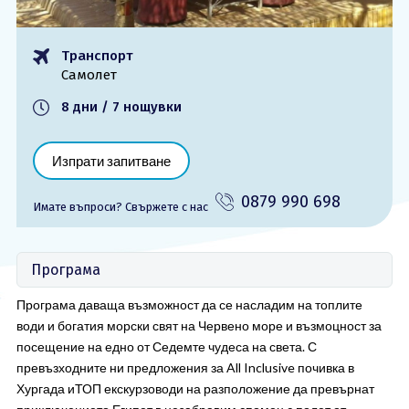
ОЩЕ
Транспорт
За нас - Ivi Travel
Лиценз
Самолет
Банкова сметка
Общи условия
8 дни / 7 нощувки
Политика за
Контакти
поверителност
Изпрати запитване
0879 990 698
Запитване
0879 990 698
Имате въпроси? Cвържете с нас
Програма
Програма даваща възможност да се насладим на топлите
води и богатия морски свят на Червено море и възмоцност за
посещение на едно от Седемте чудеса на света. С
превъзходните ни предложения за All Inclusive почивка в
Хургада иТОП екскурзоводи на разположение да превърнат