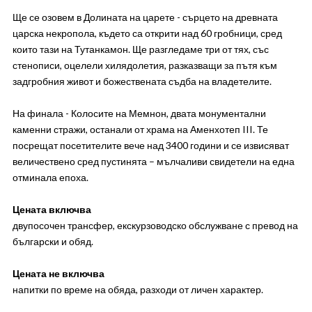
Ще се озовем в Долината на царете - сърцето на древната
царска некропола, където са открити над 60 гробници, сред
които тази на Тутанкамон. Ще разгледаме три от тях, със
стенописи, оцелели хилядолетия, разказващи за пътя към
задгробния живот и божествената съдба на владетелите.
На финала - Колосите на Мемнон, двата монументални
каменни стражи, останали от храма на Аменхотеп III. Те
посрещат посетителите вече над 3400 години и се извисяват
величествено сред пустинята – мълчаливи свидетели на една
отминала епоха.
Цената включва
двупосочен трансфер, екскурзоводско обслужване с превод на
български и обяд.
Цената не включва
напитки по време на обяда, разходи от личен характер.