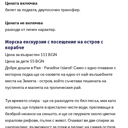
Цената включва
билет за лодката, двупосочен трансфер.
Цената не включва
разходи от личен характер.
Морска екскурзия с посещение на остров с
корабче
Цена за възрастен 111 BGN
Цена за дете 55 BGN
Добре дошли в Рая - Paradise Island! Само с едно плаване с
моторна лодка ще се озовете на едно от най-вълшебните
места на Земята - остров, който съчетава тишината на
пустинята и магията на тропическия рай.
Тук времето спира - ще се разходите по бял пясък, мек като
коприна, ще плувате в кристално чисти води, преливащи в
безброй нюанси на синьото, и ще се гмуркате около цветни
коралови рифове, пълни с живот. Очакват ви две спирки за
шнорхелинг, възможност за плаж и релакс на самия остров,