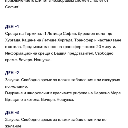
приключението Египет в незабравим спомен с полет от
София!
ДЕН -1
Среща на Терминал 1 Летище София. Директен полет до
Хургада. Кацане на Летище Хургада. Трансфер и настаняване
в хотела. Продължителност на трансфер - около 20 минути.
Информационна среща с Вашия представител. Свободно
време. Вечеря. Нощувка.
ДЕН -2
Закуска. Свободно време за плаж и забавления или екскурзия
по желание:
Гмуркане и шнорхелинг в красивите рифове на Червено Море.
Връщане в хотела. Вечеря. Нощувка.
ДЕН -3
Закуска. Свободно време за плаж и забавления или по
желание: