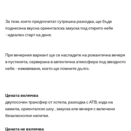
За тези, които предпочитат сутрешна разходка, ще бъде
поднесена вкусна ориенталска закуска под открито небе
- идеален старт на деня.
При вечерния вариант ще се насладите на романтична вечеря
в пустинята, сервирана в автентична атмосфера под звездното
небе - изживяване, което ще помните дълго.
Цената включва
двупосочен трансфер от хотела, разходка с АТВ, езда на
камила, ориенталско шоу , закуска или вечеря с включени
безалкохолни напитки.
Цената не включва