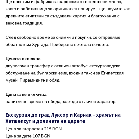
Ще посетим и фабрика за парфюми от естествени масла,
както и работилница за оригинален папирус – ще научите как
древните египтяни са създавали хартия и благоухания с
вековна традиция.
След свободно време за снимки и покупки, се отправяме
обратно към Хургада. Прибиране в хотела вечерта.
Цената включва
двупосочен трансфер с отличен автобус, екскурзоводско
обслужване на български език, входни такси за Египетския
музей, Пирамидите и обяд.
Цената не включва
напитки по време на обяда,разходи от личен характер.
Екскурзия до град Луксор и Карнак - храмът на
Хатшепсут и долината на царете
Цена за възрастен 215 BGN
Цена за дете 107 BGN