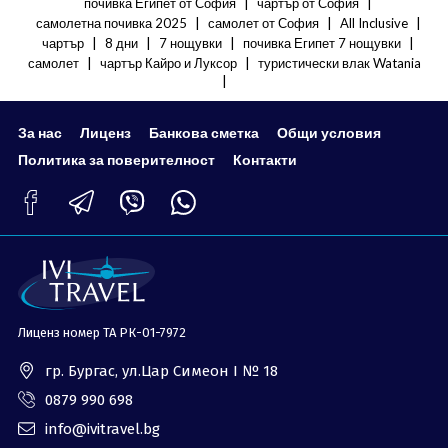
|
|
почивка Египет от София
чартър от София
ОЩЕ
|
|
|
самолетна почивка 2025
самолет от София
All Inclusive
|
|
|
|
чартър
8 дни
7 нощувки
почивка Египет 7 нощувки
За нас - Ivi Travel
Лиценз
|
|
самолет
чартър Кайро и Луксор
туристически влак Watania
|
Банкова сметка
Общи условия
Политика за
Контакти
За нас
Лиценз
Банкова сметка
Общи условия
поверителност
Политика за поверителност
Контакти
0879 990 698
Запитване
Лиценз номер ТА РК-01-7972
гр. Бургас, ул.Цар Симеон I № 18
0879 990 698
info@ivitravel.bg