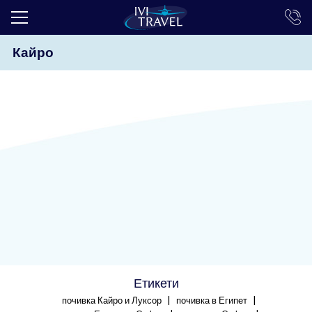
Кайро
ТОП ОФЕРТИ
ПОЧИВКИ
ЕКСКУРЗИИ
ЕКЗОТИКА
КРУИЗИ
LAST MINUTE
ПРАЗНИЦИ
ИНТЕРЕСНО
Етикети
ТРАНСФЕРИ
|
|
почивка Кайро и Луксор
почивка в Египет