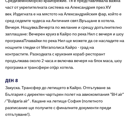
Средиземноморско крайбрежие. Тя е представлявала важна
част от укрепителната система на Александрия през XV
век. Издигната е на мястото на Александрийския фар, който е
сред седемте чудеса на Античния свят.Връщане в хотела.
Вечеря. Нощувка.Вечерта по желание и срещу допълнително
заплащане: Вечерен круиз в Кайро по река Нил с вечеря и шоу
програмаПлавайки по река Нил ще можете да се насладите на
нощните гледки от Мегаполиса Кайро - град на
контрастите. Разходката с круизния кораб-ресторант
продължава около 2 часа и включва вечеря на блок маса, шоу
програма и трансфери от∕до хотела.
ДЕН 8
Закуска. Трансфер до летището в Кайро. Отпътуване за
България с директен чартърен полет на авиокомпания "BH air"
∕ "Bulgaria air" . Кацане на летище София (полетното
разписание ще получите с финалните документи преди
отпътуване!).