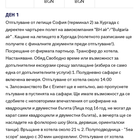
BGN
BGN
ДЕН 1
Отпътуване от летище София (терминал 2) за Хургада с
директен чартърен полет на авиокомпания "BH air" ∕ "Bulgaria
air" . Кацане на летището в Хургада (полетното разписание ще
получите с финалните документи преди отпътуване!).
Посрещане от фирмата партньор. Трансфер до хотела.
Настаняване. Обяд.Свободно време или възможност за
допълнителни екскурзии срещу заплащане (избира се само
една от допълнителните услуги):1. Полудневно сафари с
включена вечеря. Отпътуване от хотела около 14:00
ч. Запознанството Ви с Египет ще е непълно, ако пропуснете
пътуване в пустинята на сафари. Ще имате възможност да се
сдобиете с неповторими впечатления от шофиране на
квадроцикли и двуместни бъгита (Лица под 16 год. не могат да
карат сами квадроцикли и двуместни бъгита)., а вечерта ще се
насладите на фолклорно шоу (йога, дервиши, ориенталски
танци). Връщане в хотела около 21 ч. 2. Полуподводница - “Sea
scope” заедно с 30 мин шнорхелинг. Отпътуване от хотела