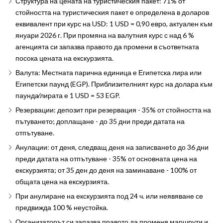
Структура на цената на туристическия пакет: 71% от
стойността на туристическия пакет е определена в доларов
еквивалент при курс на USD: 1 USD = 0,90 евро, актуален към
януари 2026 г. При промяна на валутния курс с над 6 %
агенцията си запазва правото да промени в съответната
посока цената на екскурзията.
Валута: Местната парична единица е Египетска лира или
Египетски паунд (EGP). Приблизителният курс на долара към
паунда∕лирата е 1 USD = 53 EGP.
Резервации: депозит при резервация - 35% от стойността на
пътуването; доплащане - до 35 дни преди датата на
отпътуване.
Анулации: от деня, следващ деня на записванеto до 36 дни
преди датата на отпътуване - 35% от основната цена на
екскурзията; от 35 ден до деня на заминаване - 100% от
общата цена на екскурзията.
При анулиране на екскурзията под 24 ч. или неявяване се
предвижда 100 % неустойка.
Организаторът си запазва правото да променя маршрути и