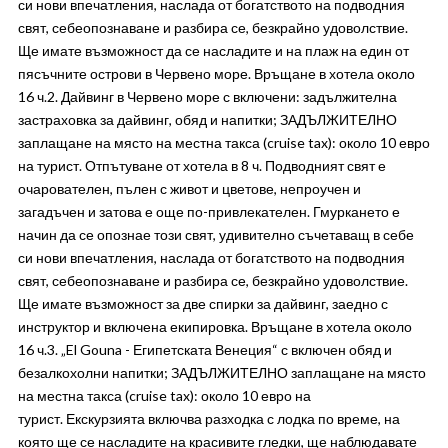
си нови впечатления, наслада от богатството на подводния
свят, себеопознаване и разбира се, безкрайно удоволствие.
Ще имате възможност да се насладите и на плаж на един от
пясъчните острови в Червено море. Връщане в хотела около
16 ч.2. Дайвинг в Червено море с включени: задължителна
застраховка за дайвинг, обяд и напитки; ЗАДЪЛЖИТЕЛНО
заплащане на място на местна такса (cruise tax): около 10 евро
на турист. Отпътуване от хотела в 8 ч. Подводният свят е
очарователен, пълен с живот и цветове, непроучен и
загадъчен и затова е още по-привлекателен. Гмуркането е
начин да се опознае този свят, удивително съчетаващ в себе
си нови впечатления, наслада от богатството на подводния
свят, себеопознаване и разбира се, безкрайно удоволствие.
Ще имате възможност за две спирки за дайвинг, заедно с
инструктор и включена екипировка. Връщане в хотела около
16 ч.3. „El Gouna - Египетската Венеция“ с включен обяд и
безалкохолни напитки; ЗАДЪЛЖИТЕЛНО заплащане на място
на местна такса (cruise tax): около 10 евро на
турист. Екскурзията включва разходка с лодка по време, на
която ще се насладите на красивите гледки, ще наблюдавате