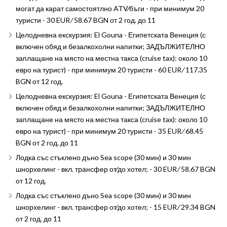
могат да карат самостоятлно ATV∕бъги - при минимум 20
туристи - 30 EUR ∕ 58.67 BGN от 2 год. до 11
Целодневна екскурзия: El Gouna - Египетската Венеция (с
включен обяд и безалкохолни напитки; ЗАДЪЛЖИТЕЛНО
заплащане на място на местна такса (cruise tax): около 10
евро на турист) - при минимум 20 туристи - 60 EUR ∕ 117.35
BGN от 12 год.
Целодневна екскурзия: El Gouna - Египетската Венеция (с
включен обяд и безалкохолни напитки; ЗАДЪЛЖИТЕЛНО
заплащане на място на местна такса (cruise tax): около 10
евро на турист) - при минимум 20 туристи - 35 EUR ∕ 68.45
BGN от 2 год. до 11
Лодка със стъклено дъно Sea scope (30 мин) и 30 мин
шнорхелинг - вкл. трансфер от∕до хотел; - 30 EUR ∕ 58.67 BGN
от 12 год.
Лодка със стъклено дъно Sea scope (30 мин) и 30 мин
шнорхелинг - вкл. трансфер от∕до хотел; - 15 EUR ∕ 29.34 BGN
от 2 год. до 11