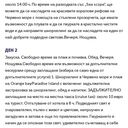
около 14:00 ч. По време на разходката със „Sea scope”, ще
можете да се насладите на красивите коралови рифове на
Червено море с помощта на стъклени прозорчета, ще имате
възможност да плувате и да се гмуркате в кристално чистите
води и да направите шнорхелинг за да се насладите на един от
най-добрите подводни светове.Вечеря. Нощувка.
ДЕН 2
Закуска. Свободно време за плаж и почивка. Обяд. Вечеря.
Нощувка.Свободно време или възможност за допълнителни
екскурзии срещу заплащане (избира се само една от
допълнителните услуги):1. Шнорхелинг в Червено море и плаж
на Orange bay∕Paradise Island с включени: задължителна
застраховка за шнорхелинг, обяд и напитки; ЗАДЪЛЖИТЕЛНО
заплащане на място на местна такса (cruise tax): около 10 евро
на турист. Отпътуване от хотела в 8 ч. Подводният свят е
очарователен, пълен с живот и цветове, непроучен и
загадъчен и затова е още по-привлекателен. Гмуркането е
начин да се опознае този свят, удивително съчетаващ в себе