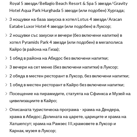
Royal 5 звезди ∕ Bellagio Beach Resort & Spa 5 звезди ∕ Gravity
Hotel Aqua Park Hurghada 5 звезди (или подобен) Хургада;
3 нощувки на база закуска в хотел Lotus 4 звезди ∕ Aracan
Eatabe Luxor Hotel 4 звезди (или подобен) в Луксор;
2 нощувки със закуски и вечери (без включени напитки) в
хотел Pyramids Park 4 звезди (или подобен) в мегаполиса
Кайро (в района на Гиза);
1 обяд в района на Абидос без включени напитки;
3 вечери на сет меню (без включени напитки) в Луксор;
2 обяда в местен ресторант в Луксор, без включени напитки;
1 обяд в местен ресторант в Кайро без включени напитки;
Посещение на пирамидите, статуята на Сфинкса и Музей на
цивилизациите в Кайро;
Описаната туристическа програма - храма на Дендера,
храма в Абидос; Долината на царете, цариците и храма на
Хатшепсут; храма на Рамзес III,храмовете в Луксор и
Карнак, музея в Луксор;