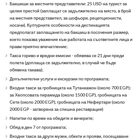
Бакшиши за местните представители: 25 USD на турист за
целия престой (заплащат се задължително на място, в брой
на местния представител, за шофьори, рецепционисти,
носачи). Културните особености на дестинацията
предполагат заплащането на бакшиш в посочения размер,
което показва уважение към работата на съответните лица и
прави приятно впечатление;
Такса гориво и вредни емисии - обявява се 21 дни преди
полета (доплаща се задължително, в случай че бъде
обявена такава);
Допълнителни услуги и екскурзии по програмата;
Входни такси за гробницата на Тутанкамон (около 700 EGP);
за Хеопсовата пирамида (около 1500 EGP), гробницата на
Сети (около 2000 EGP), гробницата на Нефертари (около
2000 EGP - затворена за спешна реставрация)
Напитки по време на обедите и вечерите;
Обяд в ден 7 от програмата;
Входни такси за други музеи, обекти и прояви, посещавани