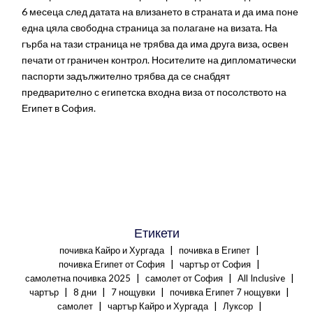
6 месеца след датата на влизането в страната и да има поне
една цяла свободна страница за полагане на визата. На
гърба на тази страница не трябва да има друга виза, освен
печати от граничен контрол. Носителите на дипломатически
паспорти задължително трябва да се снабдят
предварително с египетска входна виза от посолството на
Египет в София.
Етикети
|
|
почивка Кайро и Хургада
почивка в Египет
|
|
почивка Египет от София
чартър от София
|
|
|
самолетна почивка 2025
самолет от София
All Inclusive
|
|
|
|
чартър
8 дни
7 нощувки
почивка Египет 7 нощувки
|
|
|
самолет
чартър Кайро и Хургада
Луксор