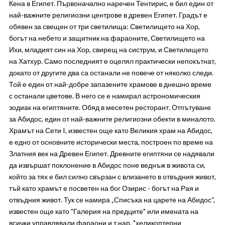
Кена в Египет. Първоначално наречен Тентирис, е бил един от
най-важните религиозни центрове в древен Египет. Градът е
обявен за свещен от три светилища: Светилището на Хор,
богът на небето и защитник на фараоните, Светилището на
Ихи, младият син на Хор, свирещ на систрум, и Светилището
на Хатхур. Само последният е оцелял практически непокътнат,
докато от другите два са останали не повече от няколко следи.
Той е един от най-добре запазените храмове в днешно време
с останали цветове. В него се е намирал астрономическия
зодиак на египтяните. Обяд в месетен ресторант. Отпътуване
за Абидос, един от най-важните религиозни обекти в миналото.
Храмът на Сети I, известен още като Великия храм на Абидос,
е едно от основните исторически места, построен по време на
Златния век на Древен Египет. Древните египтяни се надявали
да извършат поклонение в Абидос поне веднъж в живота си,
който за тях е бил силно свързан с влизането в отвъдния живот,
тъй като храмът е посветен на бог Озирис - богът на Рая и
отвъдния живот. Тук се намира „Списъка на царете на Абидос“,
известен още като "Галерия на предците" или имената на
всички управлявали фараони и т.нар. "хеликоптерни