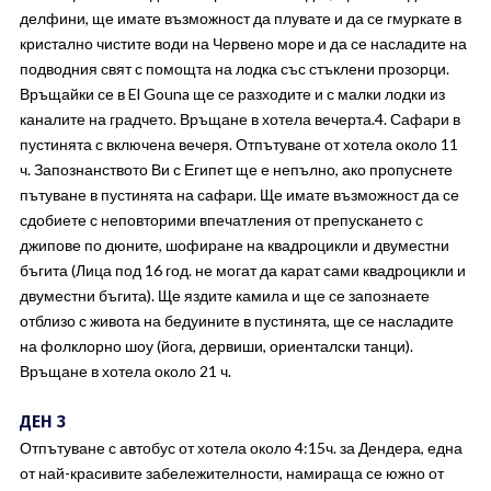
делфини, ще имате възможност да плувате и да се гмуркате в
кристално чистите води на Червено море и да се насладите на
подводния свят с помощта на лодка със стъклени прозорци.
Връщайки се в El Gouna ще се разходите и с малки лодки из
каналите на градчето. Връщане в хотела вечерта.4. Сафари в
пустинята с включена вечеря. Отпътуване от хотела около 11
ч. Запознанството Ви с Египет ще е непълно, ако пропуснете
пътуване в пустинята на сафари. Ще имате възможност да се
сдобиете с неповторими впечатления от препускането с
джипове по дюните, шофиране на квадроцикли и двуместни
бъгита (Лица под 16 год. не могат да карат сами квадроцикли и
двуместни бъгита). Ще яздите камила и ще се запознаете
отблизо с живота на бедуините в пустинята, ще се насладите
на фолклорно шоу (йога, дервиши, ориенталски танци).
Връщане в хотела около 21 ч.
ДЕН 3
Отпътуване с автобус от хотела около 4:15ч. за Дендера, една
от най-красивите забележителности, намираща се южно от