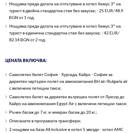
Нощувка преди датата на отпътуване в хотел Хемус 3* на
турист в двойна стандартна стая без закуска; - 25 EUR ∕ 48.9
BGN от 1 год.
Нощувка преди датата на отпътуване в хотел Хемус 3* на
турист в единична стандартна стая без закуска; - 42 EUR ∕
82.14 BGN от 2 год.
ЦЕНАТА ВКЛЮЧВА:
Самолетен билет София - Хургада, Кайро - София за
директен чартърен полет на авиокомпания BH air ∕ Bulgaria air
с включени летищни такси;
Самолетен билет за директен вътрешен полет от Луксор до
Кайро на авиокомпания Egypt Air с включени летищни такси;
Ръчен багаж до 7 кг. и чекиран багаж до 20 кг.;
Описаните в програмата трансфери;
2 нощувки на база All inclusive в хотел 5 звезди - хотел AMC