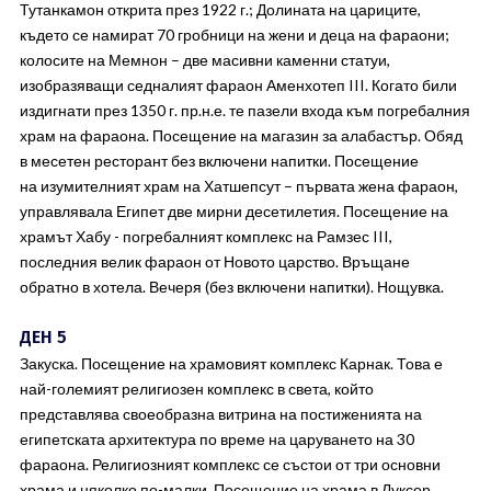
Тутанкамон открита през 1922 г.; Долината на цариците,
където се намират 70 гробници на жени и деца на фараони;
колосите на Мемнон – две масивни каменни статуи,
изобразяващи седналият фараон Аменхотеп III. Когато били
издигнати през 1350 г. пр.н.е. те пазели входа към погребалния
храм на фараона. Посещение на магазин за алабастър. Обяд
в месетен ресторант без включени напитки. Посещение
на изумителният храм на Хатшепсут – първата жена фараон,
управлявала Египет две мирни десетилетия. Посещение на
храмът Хабу - погребалният комплекс на Рамзес III,
последния велик фараон от Новото царство. Връщане
обратно в хотела. Вечеря (без включени напитки). Нощувка.
ДЕН 5
Закуска. Посещение на храмовият комплекс Карнак. Това е
най-големият религиозен комплекс в света, който
представлява своеобразна витрина на постиженията на
египетската архитектура по време на царуването на 30
фараона. Религиозният комплекс се състои от три основни
храма и няколко по-малки. Посещение на храма в Луксор,