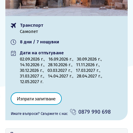
ОЩЕ
За нас - Ivi Travel
Лиценз
Транспорт
Банкова сметка
Общи условия
Самолет
Политика за
Контакти
поверителност
8 дни / 7 нощувки
Дати на отпътуване
0879 990 698
Запитване
02.09.2026 г.,
16.09.2026 г.,
30.09.2026 г.,
14.10.2026 г.,
28.10.2026 г.,
11.11.2026 г.,
30.12.2026 г.,
03.03.2027 г.,
17.03.2027 г.,
31.03.2027 г.,
14.04.2027 г.,
28.04.2027 г.,
12.05.2027 г.
Изпрати запитване
0879 990 698
Имате въпроси? Cвържете с нас