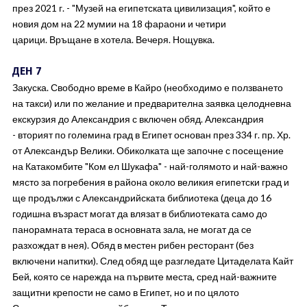
през 2021 г. - "Музей на египетската цивилизация", който е
новия дом на 22 мумии на 18 фараони и четири
царици. Връщане в хотела. Вечеря. Нощувка.
ДЕН 7
Закуска. Свободно време в Кайро (необходимо е ползването
на такси) или по желание и предварителна заявка целодневна
екскурзия до Александрия с включен обяд. Александрия
- вторият по големина град в Египет основан през 334 г. пр. Хр.
от Александър Велики. Обиколката ще започне с посещение
на Катакомбите "Ком ел Шукафа" - най-голямото и най-важно
място за погребения в района около великия египетски град и
ще продължи с Александрийската библиотека (деца до 16
годишна възраст могат да влязат в библиотеката само до
панорамната тераса в основната зала, не могат да се
разхождат в нея). Обяд в местен рибен ресторант (без
включени напитки). След обяд ще разгледате Цитаделата Кайт
Бей, която се нарежда на първите места, сред най-важните
защитни крепости не само в Египет, но и по цялото