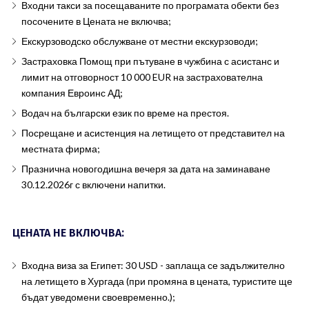
Входни такси за посещаваните по програмата обекти без
посочените в Цената не включва;
Екскурзоводско обслужване от местни екскурзоводи;
Застраховка Помощ при пътуване в чужбина с асистанс и
лимит на отговорност 10 000 EUR на застрахователна
компания Евроинс АД;
Водач на български език по време на престоя.
Посрещане и асистенция на летището от представител на
местната фирма;
Празнична новогодишна вечеря за дата на заминаване
30.12.2026г с включени напитки.
ЦЕНАТА НЕ ВКЛЮЧВА:
Входна виза за Египет: 30 USD - заплаща се задължително
на летището в Хургада (при промяна в цената, туристите ще
бъдат уведомени своевременно.);