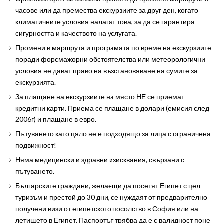
часове или да премества екскурзиите за друг ден, когато
климатичните условия налагат това, за да се гарантира
сигурността и качеството на услугата.
Промени в маршрута и програмата по време на екскурзиите
поради форсмажорни обстоятелства или метеорологични
условия не дават право на възстановяване на сумите за
екскурзията.
За плащане на екскурзиите на място НЕ се приемат
кредитни карти. Приема се плащане в долари (емисия след
2006г) и плащане в евро.
Пътуването като цяло не е подходящо за лица с ограничена
подвижност!
Няма медицински и здравни изисквания, свързани с
пътуването.
Българските граждани, желаещи да посетят Египет с цел
туризъм и престой до 30 дни, се нуждаят от предварително
получени визи от египетското посолство в София или на
летището в Египет. Паспортът трябва да е с валидност поне