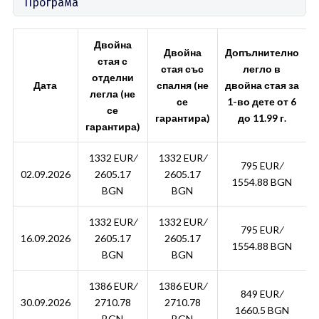
Програма
Двойна
Двойна
Допълнително
стая с
стая със
легло в
отделни
Дата
спалня (не
двойна стая за
легла (не
се
1-во дете от 6
се
гарантира)
до 11.99 г.
гарантира)
1332 EUR ∕
1332 EUR ∕
795 EUR ∕
02.09.2026
2605.17
2605.17
1554.88 BGN
BGN
BGN
1332 EUR ∕
1332 EUR ∕
795 EUR ∕
16.09.2026
2605.17
2605.17
1554.88 BGN
BGN
BGN
1386 EUR ∕
1386 EUR ∕
849 EUR ∕
30.09.2026
2710.78
2710.78
1660.5 BGN
BGN
BGN