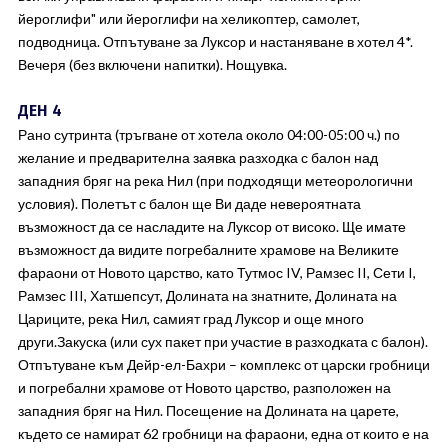
йероглифи" или йероглифи на хеликоптер, самолет,
подводница. Отпътуване за Луксор и настаняване в хотел 4*.
Вечеря (без включени напитки). Нощувка.
ДЕН 4
Рано сутринта (тръгване от хотела около 04:00-05:00 ч.) по
желание и предварителна заявка разходка с балон над
западния бряг на река Нил (при подходящи метеорологични
условия). Полетът с балон ще Ви даде невероятната
възможност да се насладите на Луксор от високо. Ще имате
възможност да видите погребалните храмове на Великите
фараони от Новото царство, като Тутмос IV, Рамзес II, Сети I,
Рамзес III, Хатшепсут, Долината на знатните, Долината на
Цариците, река Нил, самият град Луксор и още много
други.Закуска (или сух пакет при участие в разходката с балон).
Отпътуване към Дейр-ел-Бахри – комплекс от царски гробници
и погребални храмове от Новото царство, разположен на
западния бряг на Нил. Посещение на Долината на царете,
където се намират 62 гробници на фараони, една от които е на