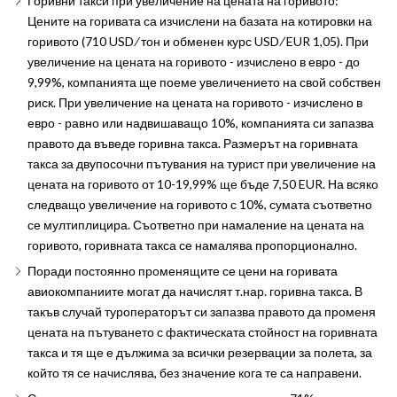
Горивни такси при увеличение на цената на горивото:
Цените на горивата са изчислени на базата на котировки на
горивото (710 USD ∕ тон и обменен курс USD ∕ EUR 1,05). При
увеличение на цената на горивото - изчислено в евро - до
9,99%, компанията ще поеме увеличението на свой собствен
риск. При увеличение на цената на горивото - изчислено в
евро - равно или надвишаващо 10%, компанията си запазва
правото да въведе горивна такса. Размерът на горивната
такса за двупосочни пътувания на турист при увеличение на
цената на горивото от 10-19,99% ще бъде 7,50 EUR. На всяко
следващо увеличение на горивото с 10%, сумата съответно
се мултиплицира. Съответно при намаление на цената на
горивото, горивната такса се намалява пропорционално.
Поради постоянно променящите се цени на горивата
авиокомпаниите могат да начислят т.нар. горивна такса. В
такъв случай туроператорът си запазва правото да променя
цената на пътуването с фактическата стойност на горивната
такса и тя ще е дължима за всички резервации за полета, за
който тя се начислява, без значение кога те са направени.