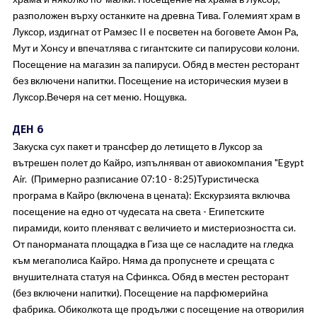
разположен върху останките на древна Тива. Големият храм в
Луксор, издигнат от Рамзес II е посветен на боговете Амон Ра,
Мут и Хонсу и впечатлява с гигантските си папирусови колони.
Посещение на магазин за папируси. Обяд в местен ресторант
без включени напитки. Посещение на историческия музеи в
Луксор.Вечеря на сет меню. Нощувка.
ДЕН 6
Закуска сух пакет и трансфер до летището в Луксор за
вътрешен полет до Кайро, изпълняван от авиокомпания "Egypt
Air. (Примерно разписание 07:10 - 8:25)Туристическа
програма в Кайро (включена в цената): Екскурзията включва
посещение на едно от чудесата на света - Египетските
пирамиди, които пленяват с величието и мистериозността си.
От панорманата площадка в Гиза ще се насладите на гледка
към мегаполиса Кайро. Няма да пропуснете и срещата с
внушителната статуя на Сфинкса. Обяд в местен ресторант
(без включени напитки). Посещение на парфюмерийна
фабрика. Обиколкота ще продължи с посещение на отворилия