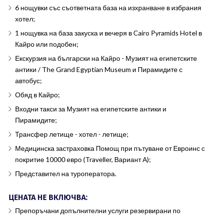
6 нощувки със съответната база на изхранване в избрания
хотел;
1 нощувка на база закуска и вечеря в Cairo Pyramids Hotel в
Кайро или подобен;
Екскурзия на български на Кайро - Музият на египетските
антики / The Grand Egyptian Museum и Пирамидите с
автобус;
Обяд в Кайро;
Входни такси за Музият на египетските антики и
Пирамидите;
Трансфер летище - хотел - летище;
Медицинска застраховка Помощ при пътуване от Евроинс с
покритие 10000 евро (Traveller, Вариант А);
Представител на туроператора.
ЦЕНАТА НЕ ВКЛЮЧВА:
Препоръчани допълнителни услуги резервирани по