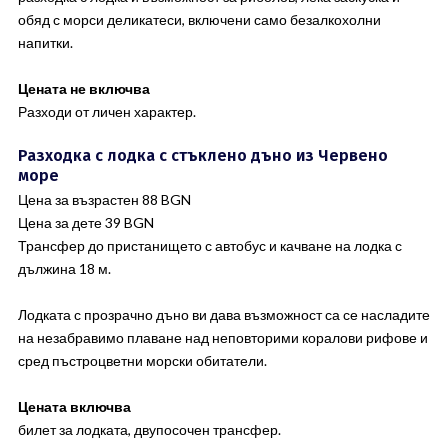
обяд с морси деликатеси, включени само безалкохолни
напитки.
Цената не включва
Разходи от личен характер.
Разходка с лодка с стъклено дъно из Червено
море
Цена за възрастен 88 BGN
Цена за дете 39 BGN
Трансфер до пристанището с автобус и качване на лодка с
дължина 18 м.
Лодката с прозрачно дъно ви дава възможност са се насладите
на незабравимо плаване над неповторими коралови рифове и
сред пъстроцветни морски обитатели.
Цената включва
билет за лодката, двупосочен трансфер.