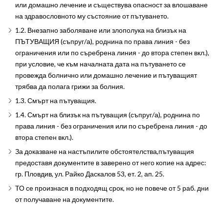
или домашно лечение и съществува опасност за влошаване
на здравословното му състояние от пътуването.
1.2. Внезапно заболяване или злополука на близък на
ПЪТУВАЩИЯ (съпруг/а), роднина по права линия - без
ограничения или по съребрена линия - до втора степен вкл.),
при условие, че към началната дата на пътуването се
провежда болнично или домашно лечение и пътуващият
трябва да полага грижи за болния.
1.3. Смърт на пътуващия.
1.4. Смърт на близък на пътуващия (съпруг/а), роднина по
права линия - без ограничения или по съребрена линия - до
втора степен вкл.).
За доказване на настъпилите обстоятелства,пътуващия
предоставя документите в заверено от него копие на адрес:
гр. Пловдив, ул. Райко Даскалов 53, ет. 2, ап. 25.
ТО се произнася в подходящ срок, но не повече от 5 раб. дни
от получаване на документите.