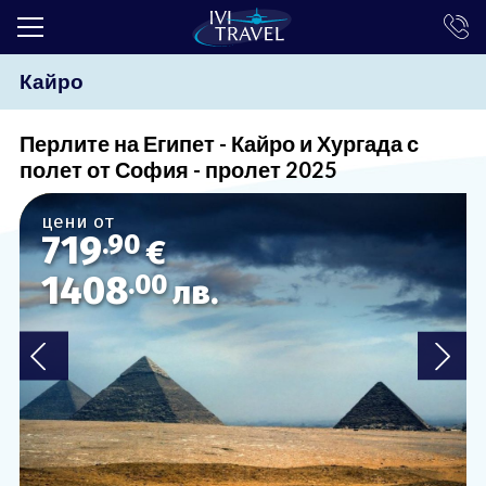
Кайро
ТОП ОФЕРТИ
ПОЧИВКИ
Перлите на Египет - Кайро и Хургада с
полет от София - пролет 2025
ЕКСКУРЗИИ
цени от
ЕКЗОТИКА
719
.90
€
КРУИЗИ
1408
.00
лв.
LAST MINUTE
ПРАЗНИЦИ
ИНТЕРЕСНО
ТРАНСФЕРИ