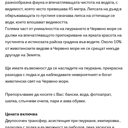
разнообразна фауна и впечатляващата чистота на водата, с
видимост, която често превишава 45 метра. Липсата на дъжд в
обкръжаващата го пустиня означава липса на оттичащи се
води, които влошават видимостта.
Голяма част от уникалността на гмуркането в Червено море се
дължи на впечатляващото припокриване на ярката красота на
пустинята и истинската райска градина във водите. Около 10%
от животинските видове в Червено море не се срещат никъде
другаде на Земята.
Ще имате възможност да се насладите на гмуркане, прекрасна
разходка с лодка и да наблюдавате невероятният и богат
животински свят на Червено море.
Препоръчваме да носите с Вас: бански, вода, фотоапрат,
шапка, слънчеви очила, пари и аква обувки.
Цената включва
Двупосочен трансфер, асистенция при гмуркане, екипировка ,
разходка с лодка и възможност за риболов, лека заскуска и