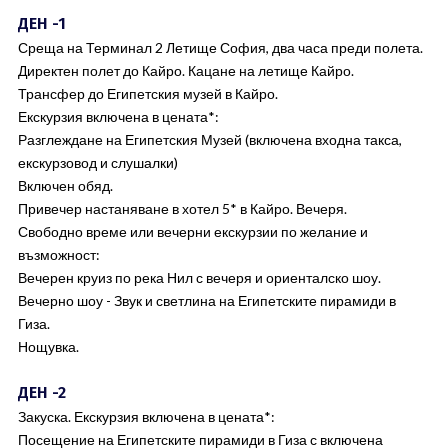
ДЕН -1
Среща на Терминал 2 Летище София, два часа преди полета.
Директен полет до Кайро. Кацане на летище Кайро.
Трансфер до Египетския музей в Кайро.
Екскурзия включена в цената*:
Разглеждане на Египетския Музей (включена входна такса,
екскурзовод и слушалки)
Включен обяд.
Привечер настаняване в хотел 5* в Кайро. Вечеря.
Свободно време или вечерни екскурзии по желание и
възможност:
Вечерен круиз по река Нил с вечеря и ориенталско шоу.
Вечерно шоу - Звук и светлина на Египетските пирамиди в
Гиза.
Нощувка.
ДЕН -2
Закуска. Екскурзия включена в цената*:
Посещение на Египетските пирамиди в Гиза с включена