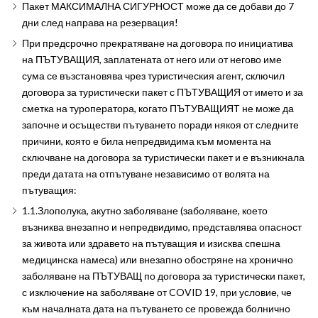
Пакет МАКСИМАЛНА СИГУРНОСТ може да се добави до 7
дни след направа на резервация!
При предсрочно прекратяване на договора по инициатива
на ПЪТУВАЩИЯ, заплатената от него или от негово име
сума се възстановява чрез туристическия агент, сключил
договора за туристически пакет с ПЪТУВАЩИЯ от името и за
сметка на туроператора, когато ПЪТУВАЩИЯТ не може да
започне и осъществи пътуването поради някоя от следните
причини, която е била непредвидима към момента на
сключване на договора за туристически пакет и е възникнала
преди датата на отпътуване независимо от волята на
пътуващия:
1.1.Злополука, акутно заболяване (заболяване, което
възниква внезапно и непредвидимо, представлява опасност
за живота или здравето на пътуващия и изисква спешна
медицинска намеса) или внезапно обостряне на хронично
заболяване на ПЪТУВАЩ по договора за туристически пакет,
с изключение на заболяване от COVID 19, при условие, че
към началната дата на пътуването се провежда болнично