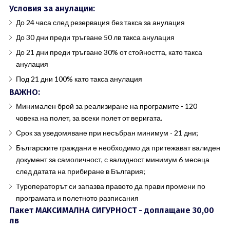
Условия за анулации:
До 24 часа след резервация без такса за анулация
До 30 дни преди тръгване 50 лв такса анулация
До 21 дни преди тръгване 30% от стойността, като такса
анулация
Под 21 дни 100% като такса анулация
ВАЖНО:
Минимален брой за реализиране на програмите - 120
човека на полет, за всеки полет от веригата.
Срок за уведомяване при несъбран минимум - 21 дни;
Българските граждани е необходимо да притежават валиден
документ за самоличност, с валидност минимум 6 месеца
след датата на прибиране в България;
Туроператорът си запазва правото да прави промени по
програмата и полетното разписания
Пакет МАКСИМАЛНА СИГУРНОСТ - доплащане 30,00
лв