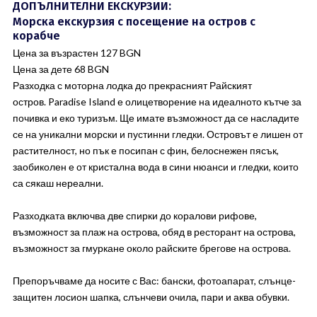
ДОПЪЛНИТЕЛНИ ЕКСКУРЗИИ:
Морска екскурзия с посещение на остров с
корабче
Цена за възрастен 127 BGN
Цена за дете 68 BGN
Разходка с моторна лодка до прекрасният Райският
остров. Paradise Island е олицетворение на идеалното кътче за
почивка и еко туризъм. Ще имате възможност да се насладите
се на уникални морски и пустинни гледки. Островът е лишен от
растителност, но пък е посипан с фин, белоснежен пясък,
заобиколен е от кристална вода в сини нюанси и гледки, които
са сякаш нереални.
Разходката включва две спирки до коралови рифове,
възможност за плаж на острова, обяд в ресторант на острова,
възможност за гмуркане около райските брегове на острова.
Препоръчваме да носите с Вас: бански, фотоапарат, слънце-
защитен лосион шапка, слънчеви очила, пари и аква обувки.