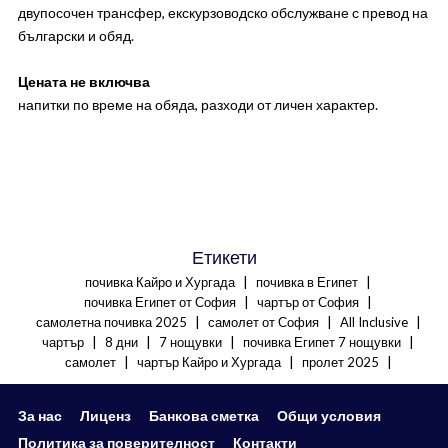
двупосочен трансфер, екскурзоводско обслужване с превод на
български и обяд.
Цената не включва
напитки по време на обяда, разходи от личен характер.
Етикети
|
|
почивка Кайро и Хургада
почивка в Египет
|
|
почивка Египет от София
чартър от София
|
|
|
самолетна почивка 2025
самолет от София
All Inclusive
|
|
|
|
чартър
8 дни
7 нощувки
почивка Египет 7 нощувки
|
|
|
самолет
чартър Кайро и Хургада
пролет 2025
За нас
Лиценз
Банкова сметка
Общи условия
Политика за поверителност
Контакти