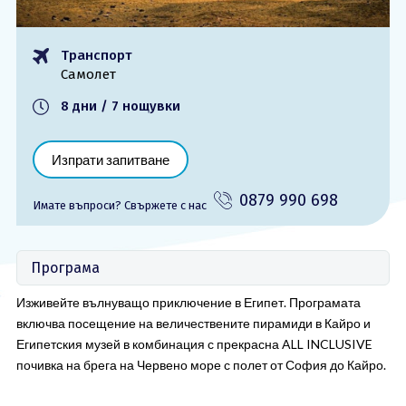
ОЩЕ
Транспорт
За нас - Ivi Travel
Лиценз
Самолет
Банкова сметка
Общи условия
8 дни / 7 нощувки
Политика за
Контакти
поверителност
Изпрати запитване
0879 990 698
Запитване
0879 990 698
Имате въпроси? Cвържете с нас
Програма
Изживейте вълнуващо приключение в Египет. Програмата
включва посещение на величествените пирамиди в Кайро и
Египетския музей в комбинация с прекрасна ALL INCLUSIVE
почивка на брега на Червено море с полет от София до Кайро.