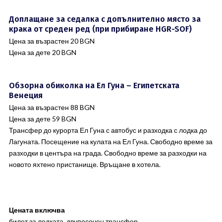
Доплащане за седалка с допълнително място за
крака от среден ред (при прибиране HGR-SOF)
Цена за възрастен 20 BGN
Цена за дете 20 BGN
Обзорна обиколка на Ел Гуна – Египетската
Венеция
Цена за възрастен 88 BGN
Цена за дете 59 BGN
Трансфер до курорта Ел Гуна с автобус и разходка с лодка до
Лагуната. Посещение на кулата на Ел Гуна. Свободно време за
разходки в центъра на града. Свободно време за разходки на
новото яхтено пристанище. Връщане в хотела.
Цената включва
билет за лодката, двупосочен трансфер.