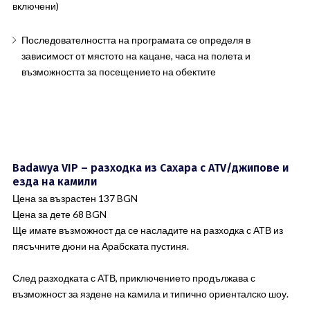
включени)
Последователността на програмата се определя в
зависимост от мястото на кацане, часа на полета и
възможността за посещението на обектите
Badawya VIP – разходка из Сахара с ATV/джипове и
езда на камили
Цена за възрастен 137 BGN
Цена за дете 68 BGN
Ще имате възможност да се насладите на разходка с АТВ из
пясъчните дюни на Арабската пустиня.
След разходката с АТВ, приключението продължава с
възможност за яздене на камила и типично ориенталско шоу.