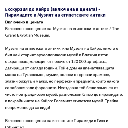
Екскурзия до Кайро (включена в цената) -
Пирамидите и Музият на египетските антики
Включено в цената
Включено посещение на Музият на египетските антики / The
Grand Egyptian Museum.
Музеят на египетските антики, или Музеят на Кайро, някога е
бил най-старият археологически музей в Близкия изток,
съхраняващ колекция от повече от 120 000 артефакта,
датиращи от хиляди години. Той е дом на впечатляващата
маска на Тутанкамон, мумии, колоси от древни храмове,
златни бижута и малки, но перфектни предмети, които някога
са забавлявали фараоните. Неотдавна той беше заменен от
чисто нов грандиозен музей, разположен близо до пирамидите,
в покрайнините на Кайро: Големият египетски музей. Трябва
непременно да се види!
Включено посещения на известните Пирамиди в Гиза и
Сфинксът.