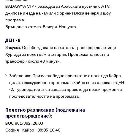
BADAWYA VIP - разходка из Арабската пустиня с ATV,
джипове и езда на камили с ориенталска вечеря и шоу
програма.
Връщане в хотела. Вечеря. Нощувка.
ДЕН -8
Закуска. Освобождаване на хотела. Трансфер до летище
Хургада за полет към България. Продължителност на
трансфер - около 40 минути.
Забележка: При следобедно пристигане с полет до Кайро,
цялата екскурзионна програма в Кайро се извършва в -ДЕН
-2. Туроператорът си запазва правото да прави промени в
последователността на програмата.
Полетно разписание (подлежи на
препотвърждение):
BUC 881/882: 28.03
София - Кайро - 08:05-10:40