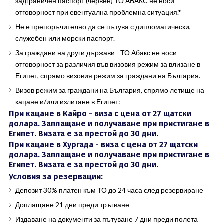
задграничен паспорт (червен) ТО АБАКС не носи
отговорност при евентуална проблемна ситуация.*
Не е препоръчително да се пътува с дипломатически,
служебен или морски паспорт.
За граждани на други държави - ТО Абакс не носи
отговорност за различия във визовия режим за влизане в
Египет, спрямо визовия режим за граждани на България.
Визов режим за граждани на България, спрямо летище на
кацане и/или излитане в Египет:
При кацане в Кайро - виза с цена от 27 щатски
долара. Заплащане и получаване при пристигане в
Египет. Визата е за престой до 30 дни.
При кацане в Хургада - виза с цена от 27 щатски
долара. Заплащане и получаване при пристигане в
Египет. Визата е за престой до 30 дни.
Условия за резервации:
Депозит 30% платен към ТО до 24 часа след резервиране
Доплащане 21 дни преди тръгване
Издаване на документи за пътуване 7 дни преди полета