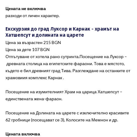
Цената не включва
разходи от личен характер.
Екскурзия до град Луксор и Карнак - храмът на
Хатшепсут и долината на царете
Цена за възрастен 215 BGN
Цена за дете 107 BGN
Отпътуване от хотела рано сутринта.Посещение на Луксор –
древната столица на египетските фараони. Това е мястото,
където е бил древният град Тива. Разглеждане на останките от
храмовиия комплекс Карнак .
Посещение на изумителният Храм на царица Хатшепсут –
единствената жена-фараон.
Посещение на Долината на царете с изключително красивите
62 гробници (посещават се 3), Колосите на Мемнон и др.
Цената включва