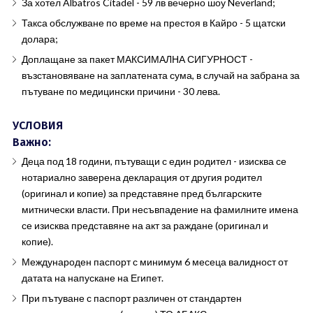
За хотел Albatros Citadel - 59 лв вечерно шоу Neverland;
Такса обслужване по време на престоя в Кайро - 5 щатски
долара;
Доплащане за пакет МАКСИМАЛНА СИГУРНОСТ -
възстановяване на заплатената сума, в случай на забрана за
пътуване по медицински причини - 30 лева.
УСЛОВИЯ
Важно:
Деца под 18 години, пътуващи с един родител - изисква се
нотариално заверена декларация от другия родител
(оригинал и копие) за представяне пред българските
митнически власти. При несъвпадение на фамилните имена
се изисква представяне на акт за раждане (оригинал и
копие).
Международен паспорт с минимум 6 месеца валидност от
датата на напускане на Египет.
При пътуване с паспорт различен от стандартен