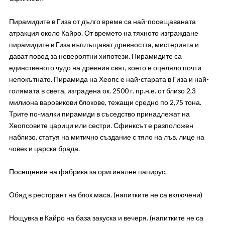
Пирамидите в Гиза от дълго време са най-посещаваната
атракция около Кайро. От времето на тяхното изграждане
пирамидите в Гиза въплъщават древността, мистерията и
дават повод за невероятни хипотези. Пирамидите са
единственото чудо на древния свят, което е оцеляло почти
непокътнато. Пирамида на Хеопс е най-старата в Гиза и най-
голямата в света, изградена ок. 2500 г. пр.н.е. от близо 2,3
милиона варовикови блокове, тежащи средно по 2,75 тона.
Трите по-малки пирамиди в съседство принадлежат на
Хеопсовите царици или сестри. Сфинксът е разположен
наблизо, статуя на митично създание с тяло на лъв, лице на
човек и царска брада.
Посещение на фабрика за оригинален папирус.
Обяд в ресторант на блок маса. (напитките не са включени)
Нощувка в Кайро на база закуска и вечеря. (напитките не са