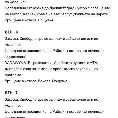
по желание:
Целодневна екскурзия до Древният град Луксор с посещение
на Луксор, Карнак, храма на Хатшепсут, Долината на царете.
Връщане в хотела. Нощувка.
ДЕН -6
Закуска. Свободно време за плаж и забавления или по
желание:
Целодневно посещение на Райският остров - за почивка и
шнорхелинг
BADAWYA VIP - разходка из Арабската пустиня с ATV,
джипове и езда на камили с ориенталска вечеря и шоу
програма.
Връщане в хотела. Вечеря. Нощувка.
ДЕН -7
Закуска. Свободно време за плаж и забавления или по
желание:
Целодневно посещение на Райският остров - за почивка и
шнорхелинг