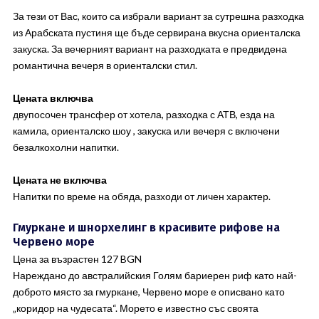
За тези от Вас, които са избрали вариант за сутрешна разходка
из Арабската пустиня ще бъде сервирана вкусна ориенталска
закуска. За вечерният вариант на разходката е предвидена
романтична вечеря в ориенталски стил.
Цената включва
двупосочен трансфер от хотела, разходка с АТВ, езда на
камила, ориенталско шоу , закуска или вечеря с включени
безалкохолни напитки.
Цената не включва
Напитки по време на обяда, разходи от личен характер.
Гмуркане и шнорхелинг в красивите рифове на
Червено море
Цена за възрастен 127 BGN
Нареждано до австралийския Голям бариерен риф като най-
доброто място за гмуркане, Червено море е описвано като
„коридор на чудесата“. Морето е известно със своята