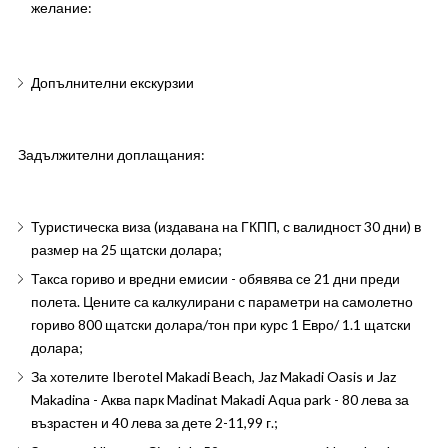
желание:
Допълнителни екскурзии
Задължителни доплащания:
Туристическа виза (издавана на ГКПП, с валидност 30 дни) в
размер на 25 щатски долара;
Такса гориво и вредни емисии - обявява се 21 дни преди
полета. Цените са калкулирани с параметри на самолетно
гориво 800 щатски долара/тон при курс 1 Евро/ 1.1 щатски
долара;
За хотелите Iberotel Makadi Beach, Jaz Makadi Oasis и Jaz
Makadina - Аква парк Madinat Makadi Aqua park - 80 лева за
възрастен и 40 лева за дете 2-11,99 г.;