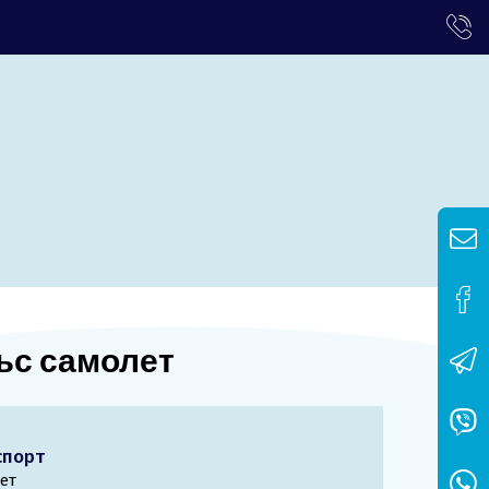
ъс самолет
спорт
ет