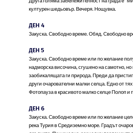
Друга голяма забележителност на града е "М
културен шедьовър. Вечеря. Нощувка.
ДЕН 4
Закуска. Свободно време. Обяд. Свободно вр
ДЕН 5
Закуска. Свободно време или по желание полу
надморска височина, сгушено на самотно, но
заобикалящата ги природа. Преди да пристиг
други очарователни малки селца. Едно от тях
Фотопауза в красивото малко селце Полоп и 
ДЕН 6
Закуска. Свободно време или по желание цел
река Турия в Средиземно море. Градът очаро