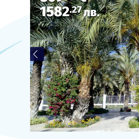
1582
.27
ОЩЕ
лв.
За нас - Ivi Travel
Банкова сметка
Политика за поверителност
0879 990 698