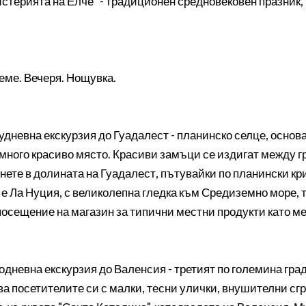
истерията на Елче" - традиционен средновековен празник
еме. Вечеря. Нощувка.
дневна екскурзия до Гуадалест - планинско селце, основа
 много красиво място. Красиви замъци се издигат между г
нете в долината на Гуадалест, пътувайки по планински к
 е Ла Нуция, с великолепна гледка към Средиземно море, 
посещение на магазин за типични местни продукти като ме
одневна екскурзия до Валенсия - третият по големина гра
ва посетителите си с малки, тесни улички, внушителни сг