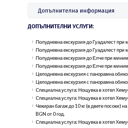
Допълнителна информация
ДОПЪЛНИТЕЛНИ УСЛУГИ:
Полудневна екскурзия до Гуадалест при м
Полудневна екскурзия до Гуадалест при м
Полудневна екскурзия до Елче при миниму
Полудневна екскурзия до Елче при минимум
Целодневна екскурзия с панорамна обикол
Целодневна екскурзия с панорамна обикол
Специална услуга: Нощувка в хотел Хемус 
Специална услуга: Нощувка в хотел Хемус 
Чекиран багаж до 10 кг (в двете посоки) 
BGN от 0 год.
Специална услуга: Нощувка в хотел Хемус 