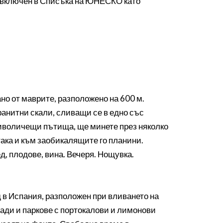
, включен в Списъка на ЮНЕСКО като
но от маврите, разположено на 600 м.
ранитни скали, сливащи се в едно със
риволичещи пътища, ще минете през няколко
така и към заобикалящите го планини.
д, плодове, вина. Вечеря. Нощувка.
д в Испания, разположен при вливането на
ради и паркове с портокалови и лимонови