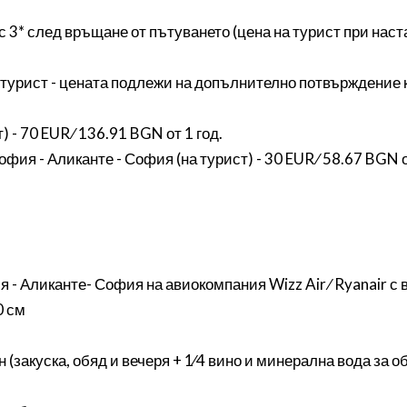
3* след връщане от пътуването (цена на турист при наста
на турист - цената подлежи на допълнително потвърждение 
 - 70 EUR ∕ 136.91 BGN от 1 год.
ия - Аликанте - София (на турист) - 30 EUR ∕ 58.67 BGN о
 - Аликанте- София на авиокомпания Wizz Air ∕ Ryanair с
0 см
(закуска, обяд и вечеря + 1∕4 вино и минерална вода за об