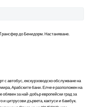
. Tрансфер до Бенидорм. Настаняване.
рт с автобус, екскурзоводско обслужване на
имира, Арабските бани. Елче е разположен на
е обявен за най-добър европейски град за
то и цитрусови дървета, кактуси и бамбук.