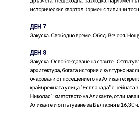
дръвчета. Пешеходна разходка: парламентът,
историческия квартал Кармен с типични тесн
ДЕН 7
Закуска. Свободно време. Обяд. Вечеря. Нощ
ДЕН 8
Закуска. Освобождаване на стаите. Отпътува
архитектура, богата история и културно нас
очаровани от посещението на Аликанте: креп
крайбрежната улица "Еспланада" с нейната з
Николас"; кметството на Аликанте, отличава
Аликанте и отпътуване за България в 16,30 ч