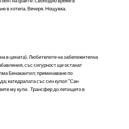
узеят на фаите. Свободно време в
не в хотела. Вечеря. Нощувка.
на в цената). Любителите на забележителна
абавления, със сигурност ще останат
ълма Бенакантил; преминаване по
да; катедралата със син купол "Сан
вете му кули. Трансфер до летището в