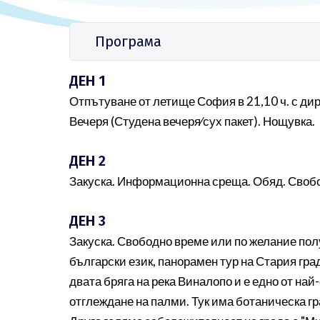
Програма
ДЕН 1
Отпътуване от летище София в 21,10 ч. с ди
Вечеря (Студена вечеря∕сух пакет). Нощувка.
ДЕН 2
Закуска. Информационна среща. Обяд. Свобо
ДЕН 3
Закуска. Свободно време или по желание пол
български език, панорамен тур на Стария гр
двата бряга на река Виналопо и е едно от на
отглеждане на палми. Тук има ботаническа гр