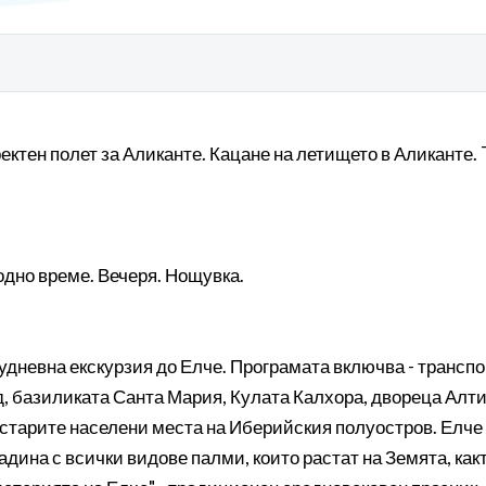
ректен полет за Аликанте. Кацане на летището в Аликанте
дно време. Вечеря. Нощувка.
удневна екскурзия до Елче. Програмата включва - транспо
ад, базиликата Санта Мария, Кулата Калхора, двореца Алт
й-старите населени места на Иберийския полуостров. Елче 
адина с всички видове палми, които растат на Земята, как