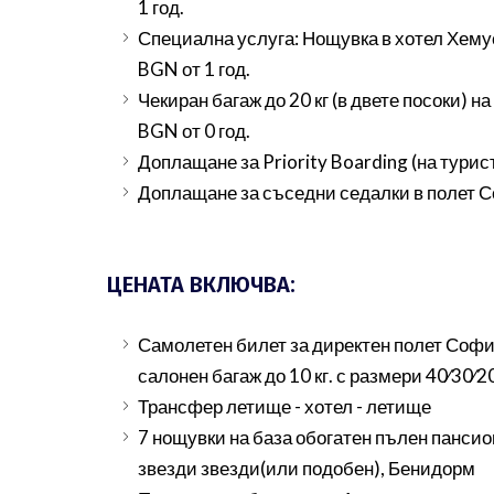
1 год.
Специална услуга: Нощувка в хотел Хемус 
BGN от 1 год.
Чекиран багаж до 20 кг (в двете посоки) 
BGN от 0 год.
Доплащане за Priority Boarding (на турист)
Доплащане за съседни седалки в полет Соф
ЦЕНАТА ВКЛЮЧВА:
Самолетен билет за директен полет София
салонен багаж до 10 кг. с размери 40∕30∕2
Трансфер летище - хотел - летище
7 нощувки на база обогатен пълен пансион 
звезди звезди(или подобен), Бенидорм