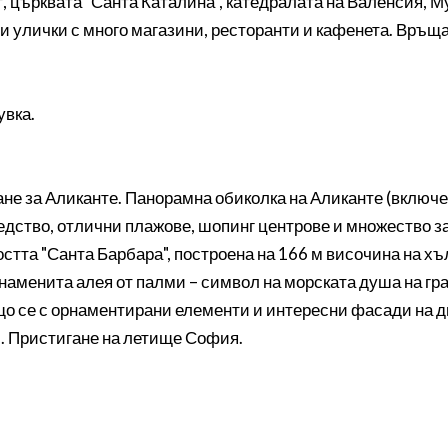
 църквата "Санта Каталина", катедралата на Валенсия, М
и улички с много магазини, ресторанти и кафенета. Връща
увка.
не за Аликанте. Панорамна обиколка на Аликанте (включе
ледство, отлични плажове, шопинг центрове и множество з
остта "Санта Барбара", построена на 166 м височина на х
наменита алея от палми – символ на морската душа на гра
що се с орнаментирани елементи и интересни фасади на д
.. Пристигане на летище София.