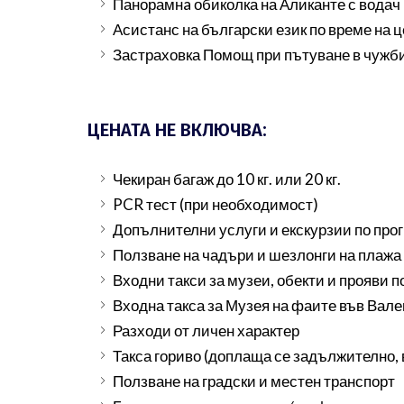
Панорамнa обиколка на Аликанте с водач 
Асистанс на български език по време на 
Застраховка Помощ при пътуване в чужби
ЦЕНАТА НЕ ВКЛЮЧВА:
Чекиран багаж до 10 кг. или 20 кг.
PCR тест (при необходимост)
Допълнителни услуги и екскурзии по прог
Ползване на чадъри и шезлонги на плажа 
Входни такси за музеи, обекти и прояви 
Входна такса за Музея на фаите във Вале
Разходи от личен характер
Такса гориво (доплаща се задължително, 
Ползване на градски и местен транспорт