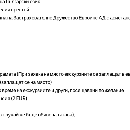
на български език
целия престой
на на Застрахователно Дружество Евроинс АД с асистанс
рамата (При заявка на място екскурзиите се заплащат в ев
(заплащат се на място)
по време на екскурзиите и други, посещавани по желание
нсия (2 EUR)
в случай че бъде обявена такава);