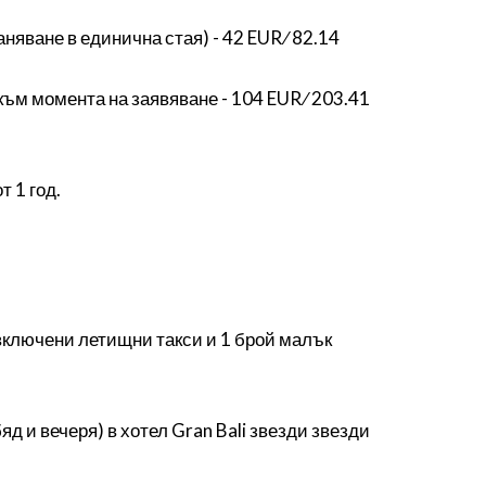
няване в единична стая) - 42 EUR ∕ 82.14
към момента на заявяване - 104 EUR ∕ 203.41
т 1 год.
 включени летищни такси и 1 брой малък
яд и вечеря) в хотел Gran Bali звезди звезди