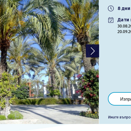
8 дни
Лиценз
Дати 
30.08.
Общи условия
20.09.
Контакти
Запитване
Изпр
Имате въпро