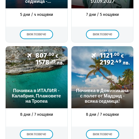
седмица -
10.09.2027
ИНДИВИДУАЛНА
ПРОГРАМА
5 дни / 4 нощувки
7 дни / 5 нощувки
виж повече
виж повече
цени от
цени от
807
.00
1121
.00
€
€
1578
.35
2192
.49
лв.
лв.
Почивка в ИТАЛИЯ -
Почивка в Доминикана
Калабрия, Плажовете
с полет от Мадрид -
на Тропеа
всяка седмица!
8 дни / 7 нощувки
8 дни / 7 нощувки
виж повече
виж повече