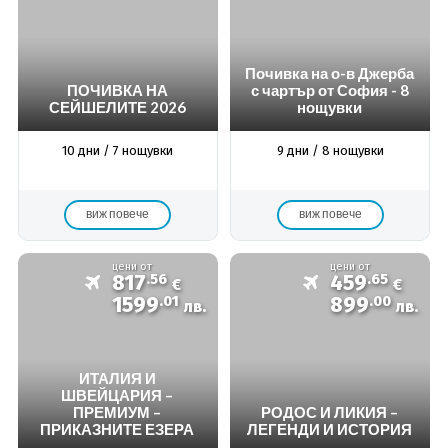
Почивка на о-в Джерба
ПОЧИВКА НА
с чартър от София - 8
СЕЙШЕЛИТЕ 2026
нощувки
10 дни / 7 нощувки
9 дни / 8 нощувки
виж повече
виж повече
цени от
цени от
817
.56
459
.65
€
€
1599
.01
899
.00
лв.
лв.
ИТАЛИЯ И
ШВЕЙЦАРИЯ –
ПРЕМИУМ –
РОДОС И ЛИКИЯ –
ПРИКАЗНИТЕ ЕЗЕРА
ЛЕГЕНДИ И ИСТОРИЯ