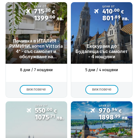
цени от
цени от
715
.30
410
.00
€
€
1399
.00
801
.89
лв.
лв.
Почивка в ИТАЛИЯ -
РИМИНИ, хотел Vittoria
Екскурзия до
4* - със самолет и
Будапеща със самолет
обслужване на
– 4 нощувки
български език!
Специална
8 дни / 7 нощувки
5 дни / 4 нощувки
ваканционна програма
за над 55 годишни &
Приятели! Гарантирани
места!
виж повече
виж повече
цени от
цени от
550
.00
970
.94
€
€
1075
.71
1898
.99
лв.
лв.