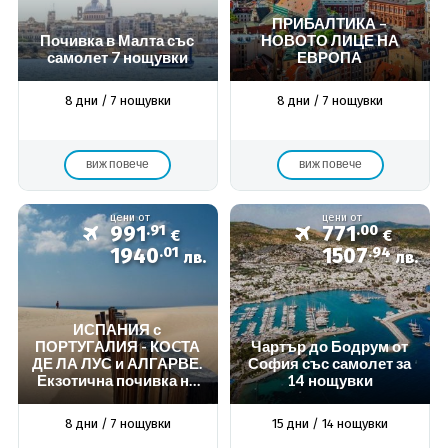
ПРИБАЛТИКА –
Почивка в Малта със
НОВОТО ЛИЦЕ НА
самолет 7 нощувки
ЕВРОПА
8 дни / 7 нощувки
8 дни / 7 нощувки
виж повече
виж повече
цени от
цени от
991
.91
771
.00
€
€
1940
.01
1507
.94
лв.
лв.
ИСПАНИЯ с
ПОРТУГАЛИЯ - КОCТА
Чартър до Бодрум от
ДЕ ЛА ЛУС и АЛГАРВЕ.
София със самолет за
Екзотична почивка на
14 нощувки
най-хубавите плажове
в Европа
8 дни / 7 нощувки
15 дни / 14 нощувки