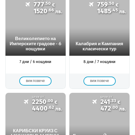
777
.50
759
.50
€
€
1520
.66
1485
.45
лв.
лв.
Великолепието на
Имперските градове - 6
Калабрия и Кампания
нощувки
класически тур
7 дни / 6 нощувки
8 дни / 7 нощувки
виж повече
виж повече
цени от
цени от
2250
.00
241
.33
€
€
4400
.62
472
.00
лв.
лв.
КАРИБСКИ КРУИЗ С