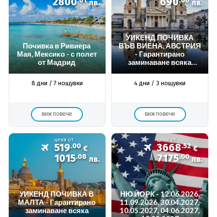
2800
.01
690
.00
лв.
лв.
УИКЕНД ПОЧИВКА
Почивка в Ривиера
ВЪВ ВИЕНА, АВСТРИЯ
Мая, Мексико - с полет
- Гарантирано
от Мадрид
заминаване всяка
седмица -
ИНДИВИДУАЛНА
8 дни / 7 нощувки
4 дни / 3 нощувки
ПРОГРАМА
виж повече
виж повече
цени от
цени от
519
.00
3668
.52
€
€
1015
.08
7175
.00
лв.
лв.
УИКЕНД ПОЧИВКА В
НЮ ЙОРК - 12.06.2026,
МАЛТА - Гарантирано
11.09.2026, 30.04.2027,
заминаване всяка
10.05.2027, 04.06.2027,