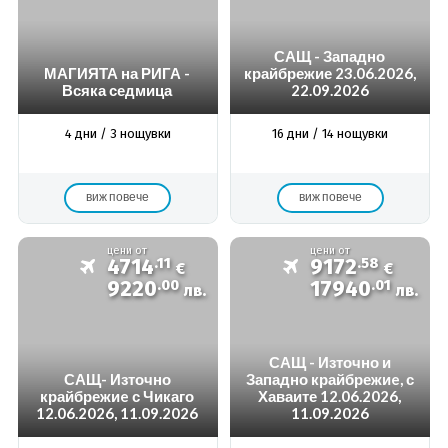
САЩ - Западно
МАГИЯТА на РИГА -
крайбрежие 23.06.2026,
Всяка седмица
22.09.2026
4 дни / 3 нощувки
16 дни / 14 нощувки
виж повече
виж повече
цени от
цени от
4714
.11
9172
.58
€
€
9220
.00
17940
.01
лв.
лв.
САЩ - Източно и
САЩ- Източно
Западно крайбрежиe, с
крайбрежиe с Чикаго
Хаваите 12.06.2026,
12.06.2026, 11.09.2026
11.09.2026