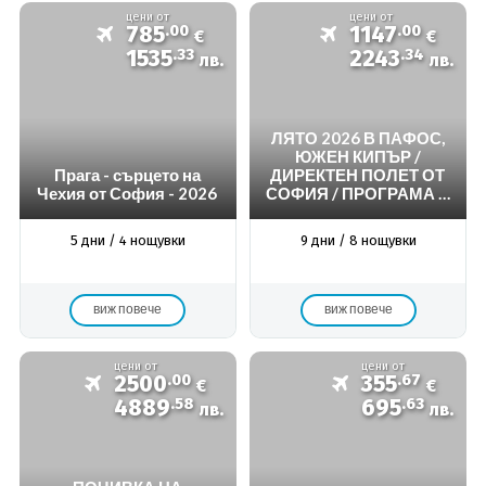
цени от
цени от
785
.00
1147
.00
€
€
1535
.33
2243
.34
лв.
лв.
ЛЯТО 2026 В ПАФОС,
ЮЖЕН КИПЪР /
Прага - сърцето на
ДИРЕКТЕН ПОЛЕТ ОТ
Чехия от София - 2026
СОФИЯ / ПРОГРАМА С
8 НОЩУВКИ, 9 ДНИ /
ПЕРИОД: 03.0
5 дни / 4 нощувки
9 дни / 8 нощувки
виж повече
виж повече
цени от
цени от
2500
.00
355
.67
€
€
4889
.58
695
.63
лв.
лв.