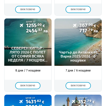
виж повече
виж повече
цени от
цени от
1255
.00
367
.00
€
€
2454
.57
717
.79
лв.
лв.
СЕВЕРЕН КИПЪР -
ЛЯТО 2026 С ПОЛЕТ
Чартър до Анталия от
ОТ СОФИЯ ВСЯКА
Варна 2025/2026 - 6
НЕДЕЛЯ / 7 НОЩУВКИ
нощувки
В ПЕРИОД: 05.04.2026 -
25.10.202
8 дни / 7 нощувки
7 дни / 6 нощувки
виж повече
виж повече
цени от
цени от
1431
.62
352
.79
€
€