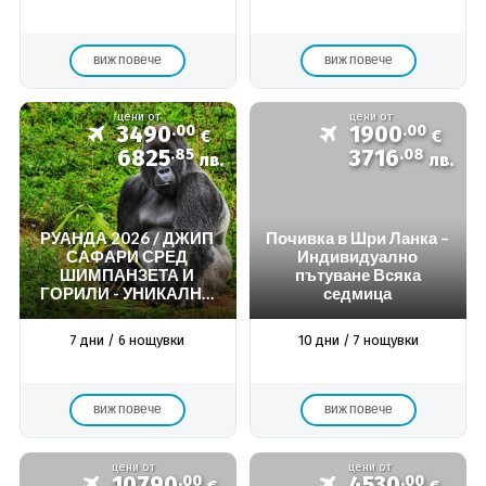
виж повече
виж повече
цени от
цени от
3490
.00
1900
.00
€
€
6825
.85
3716
.08
лв.
лв.
РУАНДА 2026 / ДЖИП
Почивка в Шри Ланка –
САФАРИ СРЕД
Индивидуално
ШИМПАНЗЕТА И
пътуване Всяка
ГОРИЛИ - УНИКАЛНО
седмица
ПРЕЖИВЯВАНЕ /
ПРОГРАМА 6
7 дни / 6 нощувки
10 дни / 7 нощувки
НОЩУВКИ, 7 ДН
виж повече
виж повече
цени от
цени от
10790
.00
4530
.00