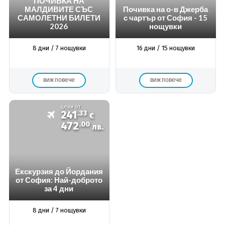
ПОЧИВКА НА
МАЛДИВИТЕ СЪС
Почивка на о-в Джерба
САМОЛЕТНИ БИЛЕТИ
с чартър от София - 15
2026
нощувки
8 дни / 7 нощувки
16 дни / 15 нощувки
виж повече
виж повече
цени от
241
.33
€
472
.00
лв.
Екскурзия до Йордания
от София: Най-доброто
за 4 дни
8 дни / 7 нощувки