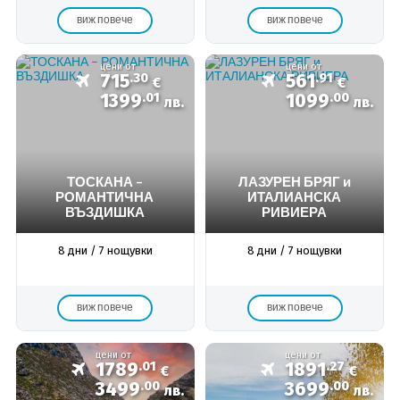
виж повече
виж повече
цени от
цени от
715
.30
561
.91
€
€
1399
.01
1099
.00
лв.
лв.
ТОСКАНА –
ЛАЗУРЕН БРЯГ и
РОМАНТИЧНА
ИТАЛИАНСКА
ВЪЗДИШКА
РИВИЕРА
8 дни / 7 нощувки
8 дни / 7 нощувки
виж повече
виж повече
цени от
цени от
1789
.01
1891
.27
€
€
3499
.00
3699
.00
лв.
лв.