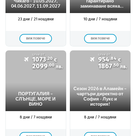
Чикаго - 10.05.2027,
гарантирано
04.06.2027, 11.09.2027
заминаване всяка
седмица -
Индивидуална
23 дни / 21 нощувки
10 дни / 7 нощувки
програма
виж повече
виж повече
цени от
цени от
1073
.20
954
.84
€
€
2099
.00
1867
.50
лв.
лв.
Сезон 2026 в Аламейн –
ПОРТУГАЛИЯ –
чартъри директно от
СЛЪНЦЕ, МОРЕ И
София - Лукс и
ВИНО
история!
8 дни / 7 нощувки
8 дни / 7 нощувки