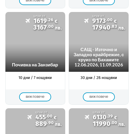
виж повече
виж повече
цени от
цени от
1619
.26
9173
.00
€
€
3167
.00
17940
.83
лв.
лв.
САЩ - Източно и
Западно крайбрежиe, с
круиз по Бахамите
Почивка на Занзибар
12.06.2026, 11.09.2026
10 дни / 7 нощувки
30 дни / 28 нощувки
виж повече
виж повече
цени от
цени от
455
.00
6130
.39
€
€
889
.90
11990
.00
лв.
лв.