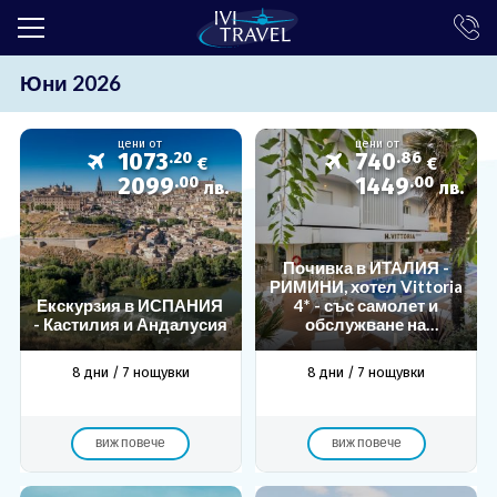
Юни 2026
ТОП ОФЕРТИ
ПОЧИВКИ
цени от
цени от
1073
.20
740
.86
€
€
ЕКСКУРЗИИ
2099
.00
1449
.00
лв.
лв.
ЕКЗОТИКА
Почивка в ИТАЛИЯ -
КРУИЗИ
РИМИНИ, хотел Vittoria
Екскурзия в ИСПАНИЯ
4* - със самолет и
LAST MINUTE
- Кастилия и Андалусия
обслужване на
български език!
Гарантирани места!
ПРАЗНИЦИ
8 дни / 7 нощувки
8 дни / 7 нощувки
ИНТЕРЕСНО
виж повече
виж повече
ТРАНСФЕРИ