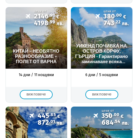
цени от
цени от
2146
.91
380
.00
€
€
4198
.99
743
.22
лв.
лв.
УИКЕНД ПОЧИВКА НА
КИТАЙ – НЕОБЯТНО
ОСТРОВ КОРФУ,
РАЗНООБРАЗИЕ –
ГЪРЦИЯ - Гарантирано
ПОЛЕТ ОТ ВАРНА
заминаване всяка
седмица -
ИНДИВИДУАЛНА
14 дни / 11 нощувки
6 дни / 5 нощувки
ПРОГРАМА
виж повече
виж повече
цени от
цени от
445
.85
350
.00
€
€
872
.01
684
.54
лв.
лв.