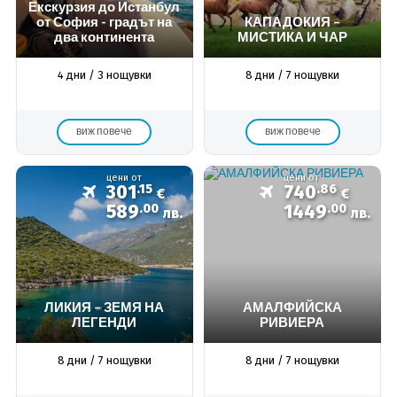
Екскурзия до Истанбул
от София - градът на
КАПАДОКИЯ –
два континента
МИСТИКА И ЧАР
4 дни / 3 нощувки
8 дни / 7 нощувки
виж повече
виж повече
цени от
цени от
301
.15
740
.86
€
€
589
.00
1449
.00
лв.
лв.
ЛИКИЯ – ЗЕМЯ НА
АМАЛФИЙСКА
ЛЕГЕНДИ
РИВИЕРА
8 дни / 7 нощувки
8 дни / 7 нощувки