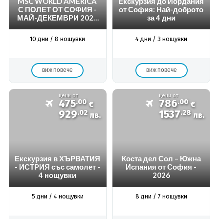
MSC WORLD AMERICA
Екскурзия до Йордания
С ПОЛЕТ ОТ СОФИЯ -
от София: Най-доброто
МАЙ-ДЕКЕМВРИ 2026
за 4 дни
Г.
10 дни / 8 нощувки
4 дни / 3 нощувки
виж повече
виж повече
цени от
цени от
475
.00
786
.00
€
€
929
.02
1537
.28
лв.
лв.
Екскурзия в ХЪРВАТИЯ
Коста дел Сол – Южна
- ИСТРИЯ със самолет -
Испания от София -
4 нощувки
2026
5 дни / 4 нощувки
8 дни / 7 нощувки