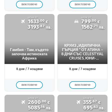
виж повече
виж повече
цени от
цени от
1633
.00
799
.00
€
€
3193
.87
1562
.71
лв.
лв.
КРУИЗ „ИДИЛИЧНА
Гамбия - Там, където
ГЪРЦИЯ “ ОТ АТИНА –
започва истинската
8 ДНИ СЪС CELESTYAL
Африка
CRUISES, ЮНИ-
НОЕМВРИ 2026 Г.
8 дни / 7 нощувки
8 дни / 7 нощувки
виж повече
виж повече
цени от
цени от
2600
.00
355
.67
€
€
5085
.16
695
.63
лв.
лв.