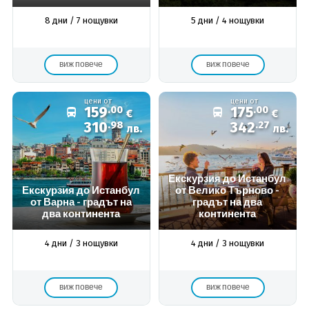
8 дни / 7 нощувки
5 дни / 4 нощувки
виж повече
виж повече
цени от
цени от
159
.00
175
.00
€
€
310
.98
342
.27
лв.
лв.
Екскурзия до Истанбул
Екскурзия до Истанбул
от Велико Търново -
от Варна - градът на
градът на два
два континента
континента
4 дни / 3 нощувки
4 дни / 3 нощувки
виж повече
виж повече