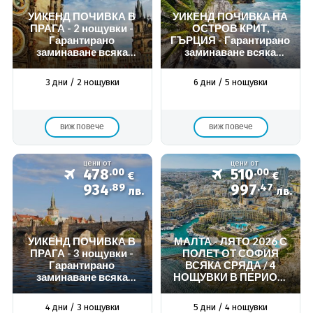
УИКЕНД ПОЧИВКА В
УИКЕНД ПОЧИВКА НА
ПРАГА - 2 нощувки -
ОСТРОВ КРИТ,
Гарантирано
ГЪРЦИЯ - Гарантирано
заминаване всяка
заминаване всяка
седмица -
седмица -
ИНДИВИДУАЛНА
ИНДИВИДУАЛНА
3 дни / 2 нощувки
6 дни / 5 нощувки
ПРОГРАМА
ПРОГРАМА
виж повече
виж повече
цени от
цени от
478
.00
510
.00
€
€
934
.89
997
.47
лв.
лв.
УИКЕНД ПОЧИВКА В
МАЛТА - ЛЯТО 2026 С
ПРАГА - 3 нощувки -
ПОЛЕТ ОТ СОФИЯ
Гарантирано
ВСЯКА СРЯДА / 4
заминаване всяка
НОЩУВКИ В ПЕРИОД:
седмица -
08.04.2026 - 14.10.2026
ИНДИВИДУАЛНА
4 дни / 3 нощувки
5 дни / 4 нощувки
ПРОГРАМА - Wizz Air