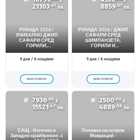
€
€
21103
.41
8859
.91
лв.
лв.
РУАНДА 2026 /
РУАНДА 2026 / ДЖИП
УНИКАЛНО ДЖИП
САФАРИ СРЕД
САФАРИ СРЕД
ШИМПАНЗЕТА,
ГОРИЛИ,
ГОРИЛИ И
ШИМПАНЗЕТА И
НАЦИОНАЛЕН ПАРК
ГОЛЯМАТА ПЕТОРКА
АКАГЕРА (BIG 5) -
9 дни / 8 нощувки
9 дни / 8 нощувки
(ЛЪВ, ЛЕОПАРД, СЛОН,
ПРОГРАМА 8 НОЩ
Б
виж повече
виж повече
цени от
цени от
7936
.00
2500
.00
€
€
15521
.47
4889
.58
лв.
лв.
САЩ - Източно и
Почивка на остров
Западно крайбрежиe, с
Мавриций -