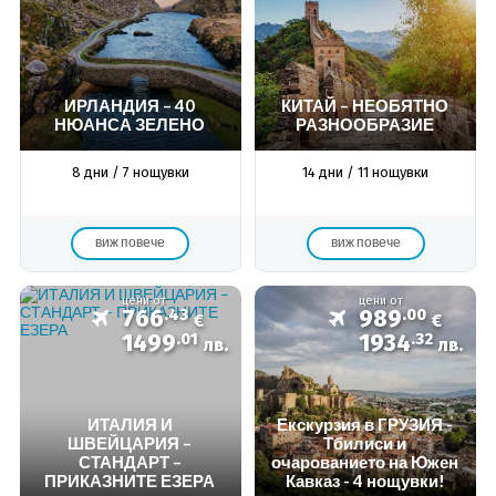
ИРЛАНДИЯ – 40
КИТАЙ – НЕОБЯТНО
НЮАНСА ЗЕЛЕНО
РАЗНООБРАЗИЕ
8 дни / 7 нощувки
14 дни / 11 нощувки
виж повече
виж повече
цени от
цени от
766
.43
989
.00
€
€
1499
.01
1934
.32
лв.
лв.
ИТАЛИЯ И
Екскурзия в ГРУЗИЯ -
ШВЕЙЦАРИЯ –
Тбилиси и
СТАНДАРТ –
очарованието на Южен
ПРИКАЗНИТЕ ЕЗЕРА
Кавказ - 4 нощувки!