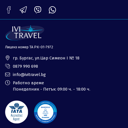
ОЩЕ
За нас - Ivi Travel
Лиценз
Банкова сметка
Общи условия
Политика за
Контакти
поверителност
Лиценз номер ТА РК-01-7972
0879 990 698
Запитване
гр. Бургас, ул.Цар Симеон I № 18
0879 990 698
info@ivitravel.bg
Работно време
Понеделник - Петък: 09:00 ч. - 18:00 ч.