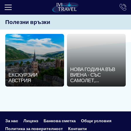
Полезни връзки
ТОП ОФЕРТИ
ПОЧИВКИ
ЕКСКУРЗИИ
ЕКЗОТИКА
НОВА ГОДИНА ВЪВ
КРУИЗИ
ЕКСКУРЗИИ
ВИЕНА - СЪС
АВСТРИЯ
САМОЛЕТ,
LAST MINUTE
ОБСЛУЖВАНЕ НА
БЪЛГАРСКИ ЕЗИК!
ПРАЗНИЦИ
ИНТЕРЕСНО
ТРАНСФЕРИ
За нас
Лиценз
Банкова сметка
Общи условия
Политика за поверителност
Контакти