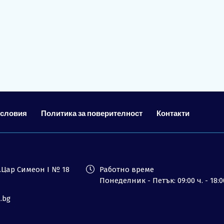
Лиценз
Общи условия
Контакти
Запитване
условия
Политика за поверителност
Контакти
ул.Цар Симеон I № 18
Работно време
Понеделник - Петък: 09:00 ч. - 18:0
l.bg