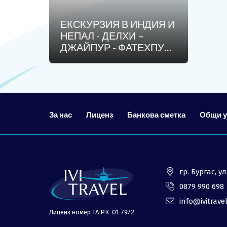
ОЩЕ
ЕКСКУРЗИЯ В ИНДИЯ И
За нас - Ivi Travel
НЕПАЛ - ДЕЛХИ –
ДЖАЙПУР - ФАТЕХПУР
Банкова сметка
СИКРИ - АГРА - ТАДЖ
Политика за поверителност
МАХАЛ -ВАРАНАСИ –
КАТМАНДУ
0879 990 698
За нас
Лиценз
Банкова сметка
Общи 
гр. Бургас, 
0879 990 698
info@ivitrave
Лиценз номер ТА РК-01-7972