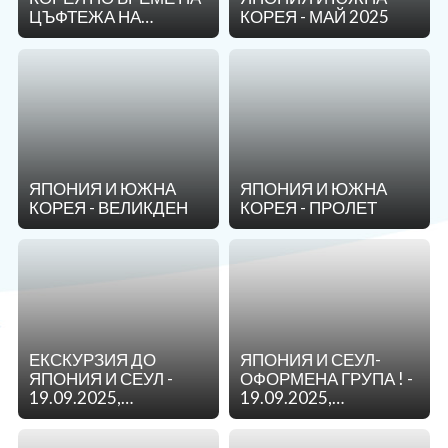
ЦЪФТЕЖА НА
КОРЕЯ - МАЙ 2025
ОЩЕ
ВИШНИТЕ
За нас - Ivi Travel
Лиценз
Банкова сметка
Общи условия
Политика за
Контакти
поверителност
ЯПОНИЯ И ЮЖНА
ЯПОНИЯ И ЮЖНА
0879 990 698
Запитване
КОРЕЯ - ВЕЛИКДЕН
КОРЕЯ - ПРОЛЕТ
ЕКСКУРЗИЯ ДО
ЯПОНИЯ И СЕУЛ-
ЯПОНИЯ И СЕУЛ -
ОФОРМЕНА ГРУПА ! -
19.09.2025,
19.09.2025,
17.10.2025,
17.10.2025,
07.11.2025
07.11.2025