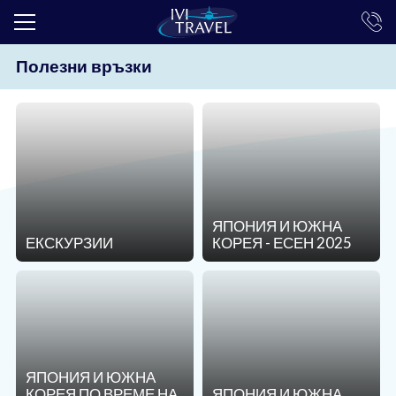
Полезни връзки
ТОП ОФЕРТИ
ПОЧИВКИ
ЕКСКУРЗИИ
ЕКЗОТИКА
КРУИЗИ
ЯПОНИЯ И ЮЖНА
ЕКСКУРЗИИ
КОРЕЯ - ЕСЕН 2025
LAST MINUTE
ПРАЗНИЦИ
ИНТЕРЕСНО
ТРАНСФЕРИ
ЯПОНИЯ И ЮЖНА
КОРЕЯ ПО ВРЕМЕ НА
ЯПОНИЯ И ЮЖНА