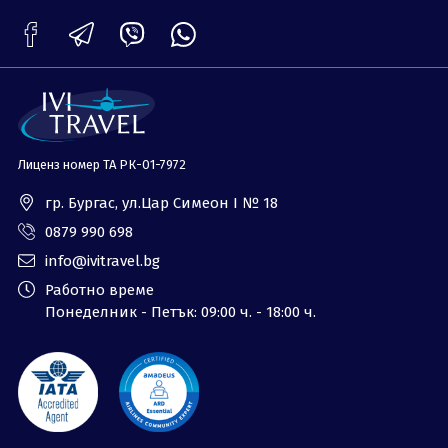
ОЩЕ
За нас - Ivi Travel
Лиценз
Банкова сметка
Общи условия
Политика за
Контакти
поверителност
Лиценз номер ТА РК-01-7972
0879 990 698
Запитване
гр. Бургас, ул.Цар Симеон I № 18
0879 990 698
info@ivitravel.bg
Работно време
Понеделник - Петък: 09:00 ч. - 18:00 ч.