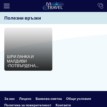
Полезни връзки
ТОП ОФЕРТИ
ПОЧИВКИ
ЕКСКУРЗИИ
ЕКЗОТИКА
ШРИ ЛАНКА И
КРУИЗИ
МАЛДИВИ
-ПОТВЪРДЕНА
LAST MINUTE
ГРУПА! 22.01.2026
ПРАЗНИЦИ
ИНТЕРЕСНО
ТРАНСФЕРИ
За нас
Лиценз
Банкова сметка
Общи условия
Политика за поверителност
Контакти