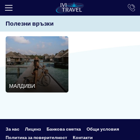
Полезни връзки
ТОП ОФЕРТИ
ПОЧИВКИ
ЕКСКУРЗИИ
ЕКЗОТИКА
КРУИЗИ
МАЛДИВИ
LAST MINUTE
ПРАЗНИЦИ
ИНТЕРЕСНО
ТРАНСФЕРИ
За нас
Лиценз
Банкова сметка
Общи условия
Политика за поверителност
Контакти