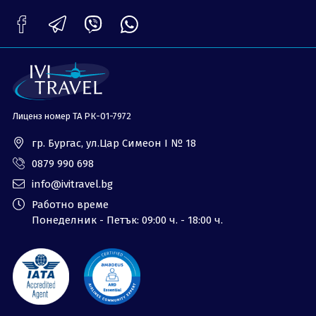
ОЩЕ
За нас - Ivi Travel
Лиценз
Банкова сметка
Общи условия
Политика за
Контакти
поверителност
Лиценз номер ТА РК-01-7972
0879 990 698
Запитване
гр. Бургас, ул.Цар Симеон I № 18
0879 990 698
info@ivitravel.bg
Работно време
Понеделник - Петък: 09:00 ч. - 18:00 ч.