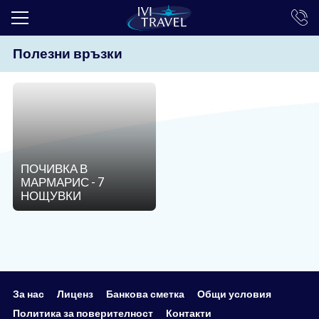
Полезни връзки
ТОП ОФЕРТИ
ПОЧИВКИ
ЕКСКУРЗИИ
ЕКЗОТИКА
ПОЧИВКА В
КРУИЗИ
МАРМАРИС - 7
НОЩУВКИ
LAST MINUTE
ПРАЗНИЦИ
ИНТЕРЕСНО
ТРАНСФЕРИ
За нас
Лиценз
Банкова сметка
Общи условия
Политика за поверителност
Контакти