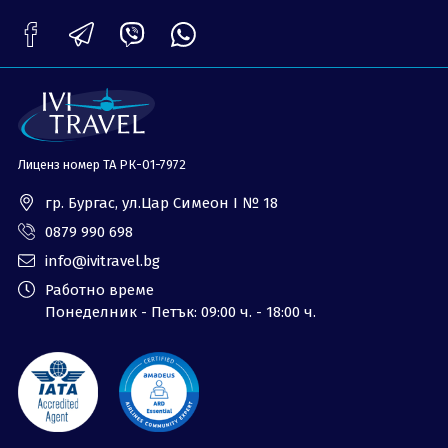
ОЩЕ
За нас - Ivi Travel
Лиценз
Банкова сметка
Общи условия
Политика за
Контакти
поверителност
Лиценз номер ТА РК-01-7972
0879 990 698
Запитване
гр. Бургас, ул.Цар Симеон I № 18
0879 990 698
info@ivitravel.bg
Работно време
Понеделник - Петък: 09:00 ч. - 18:00 ч.