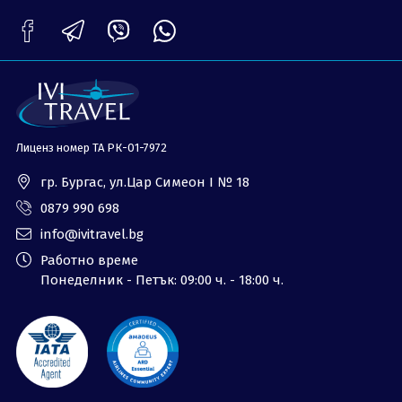
ОЩЕ
За нас - Ivi Travel
Лиценз
Банкова сметка
Общи условия
Политика за
Контакти
поверителност
Лиценз номер ТА РК-01-7972
0879 990 698
Запитване
гр. Бургас, ул.Цар Симеон I № 18
0879 990 698
info@ivitravel.bg
Работно време
Понеделник - Петък: 09:00 ч. - 18:00 ч.