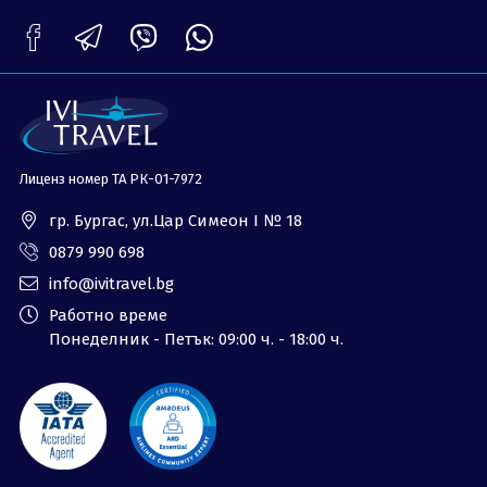
ОЩЕ
За нас - Ivi Travel
Лиценз
Банкова сметка
Общи условия
Политика за
Контакти
поверителност
Лиценз номер ТА РК-01-7972
0879 990 698
Запитване
гр. Бургас, ул.Цар Симеон I № 18
0879 990 698
info@ivitravel.bg
Работно време
Понеделник - Петък: 09:00 ч. - 18:00 ч.