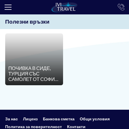
Полезни връзки
ТОП ОФЕРТИ
ПОЧИВКИ
ЕКСКУРЗИИ
ЕКЗОТИКА
ПОЧИВКА В СИДЕ,
КРУИЗИ
ТУРЦИЯ СЪС
САМОЛЕТ ОТ СОФИЯ
LAST MINUTE
- 9 НОЩУВКИ
ПРАЗНИЦИ
ИНТЕРЕСНО
ТРАНСФЕРИ
За нас
Лиценз
Банкова сметка
Общи условия
Политика за поверителност
Контакти