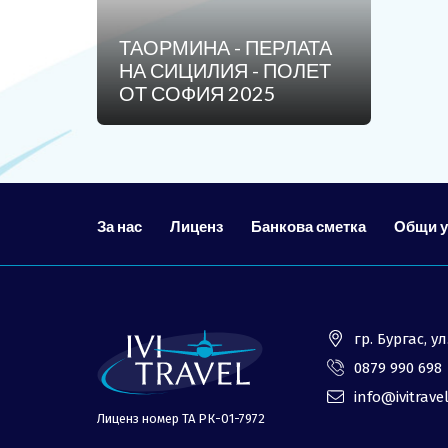
ОЩЕ
ТАОРМИНА - ПЕРЛАТА
За нас - Ivi Travel
НА СИЦИЛИЯ - ПОЛЕТ
ОТ СОФИЯ 2025
Банкова сметка
Политика за поверителност
0879 990 698
За нас
Лиценз
Банкова сметка
Общи 
гр. Бургас, 
0879 990 698
info@ivitrave
Лиценз номер ТА РК-01-7972