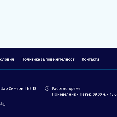
Лиценз
Общи условия
Контакти
Запитване
условия
Политика за поверителност
Контакти
ул.Цар Симеон I № 18
Работно време
Понеделник - Петък: 09:00 ч. - 18:0
l.bg