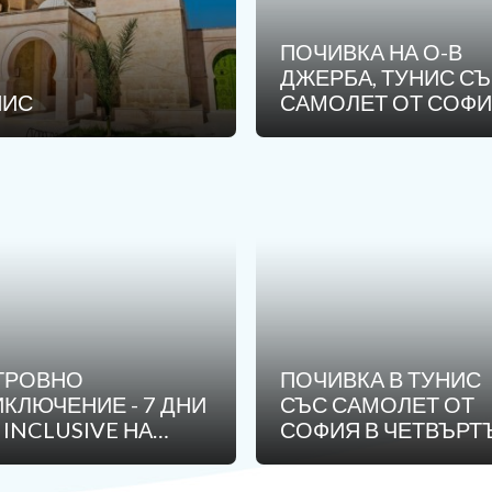
ПОЧИВКА НА О-В
Лиценз
ДЖЕРБА, ТУНИС С
НИС
САМОЛЕТ ОТ СОФИ
Общи условия
СЪБОТА - 7 НОЩУВ
Контакти
Запитване
ТРОВНО
ПОЧИВКА В ТУНИС
КЛЮЧЕНИЕ - 7 ДНИ
СЪС САМОЛЕТ ОТ
 INCLUSIVE НА
СОФИЯ В ЧЕТВЪРТЪ
ТРОВ ДЖЕРБА С
7 НОЩУВКИ
ЕТ ОТ СОФИЯ 2025