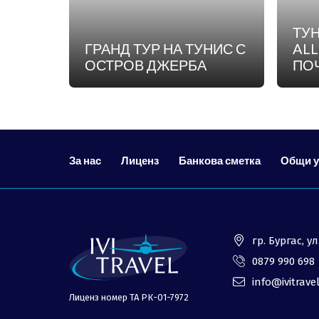
ТУН
ГРАНД ТУР НА ТУНИС С
ALL
ОСТРОВ ДЖЕРБА
ПОЧ
ЕКЗ
СО
За нас
Лиценз
Банкова сметка
Общи 
гр. Бургас, 
0879 990 698
info@ivitrave
Лиценз номер ТА РК-01-7972