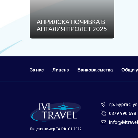
ОЩЕ
За нас - Ivi Travel
АПРИЛСКА ПОЧИВКА В
АНТАЛИЯ ПРОЛЕТ 2025
Банкова сметка
Политика за поверителност
0879 990 698
За нас
Лиценз
Банкова сметка
Общи 
гр. Бургас, 
0879 990 698
info@ivitrave
Лиценз номер ТА РК-01-7972