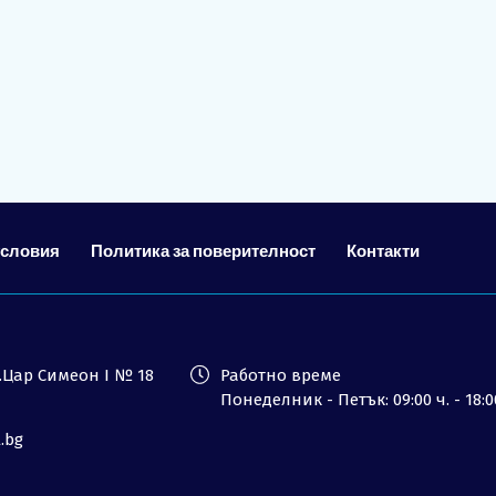
Лиценз
Общи условия
Контакти
Запитване
условия
Политика за поверителност
Контакти
ул.Цар Симеон I № 18
Работно време
Понеделник - Петък: 09:00 ч. - 18:0
l.bg