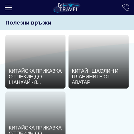
Полезни връзки
ТОП ОФЕРТИ
ПОЧИВКИ
ЕКСКУРЗИИ
ЕКЗОТИКА
КИТАЙСКА ПРИКАЗКА
КИТАЙ - ШАОЛИН И
КРУИЗИ
ОТ ПЕКИН ДО
ПЛАНИНИТЕ ОТ
ШАНХАЙ - 8
АВАТАР
LAST MINUTE
НОЩУВКИ
ПРАЗНИЦИ
ИНТЕРЕСНО
ТРАНСФЕРИ
КИТАЙСКА ПРИКАЗКА
ОТ ПЕКИН ДО