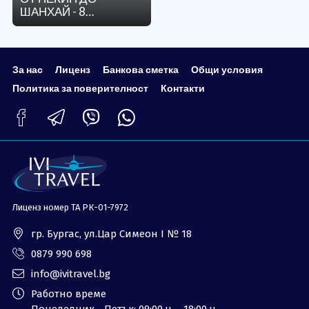
ШАНХАЙ - 8
ОЩЕ
НОЩУВКИ
За нас - Ivi Travel
Лиценз
Банкова сметка
Общи условия
За нас
Лиценз
Банкова сметка
Общи условия
Политика за
Контакти
Политика за поверителност
Контакти
поверителност
0879 990 698
Запитване
Лиценз номер ТА РК-01-7972
гр. Бургас, ул.Цар Симеон I № 18
0879 990 698
info@ivitravel.bg
Работно време