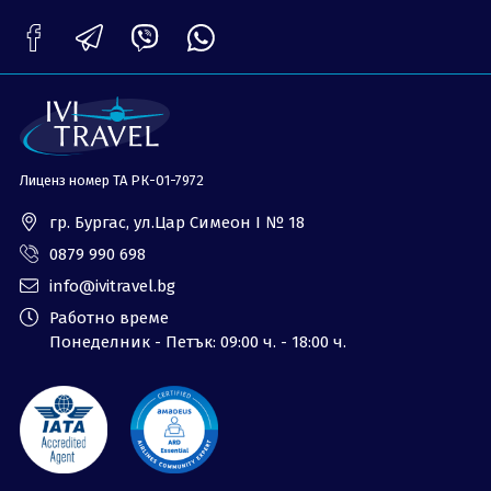
ОЩЕ
За нас - Ivi Travel
Лиценз
Банкова сметка
Общи условия
Политика за
Контакти
поверителност
Лиценз номер ТА РК-01-7972
0879 990 698
Запитване
гр. Бургас, ул.Цар Симеон I № 18
0879 990 698
info@ivitravel.bg
Работно време
Понеделник - Петък: 09:00 ч. - 18:00 ч.