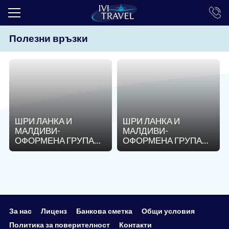
Полезни връзки
ТОП ОФЕРТИ
ПОЧИВКИ
ЕКСКУРЗИИ
ЕКЗОТИКА
ШРИ ЛАНКА И
ШРИ ЛАНКА И
КРУИЗИ
МАЛДИВИ-
МАЛДИВИ-
ОФОРМЕНА ГРУПА
ОФОРМЕНА ГРУПА
LAST MINUTE
-ЖЕНА ЗА
-ЖЕНА ЗА
КОМБИНАЦИЯ! -
КОМБИНАЦИЯ! -
ПРАЗНИЦИ
19.03.2025
19.03.2025
ИНТЕРЕСНО
ТРАНСФЕРИ
За нас
Лиценз
Банкова сметка
Общи условия
Политика за поверителност
Контакти