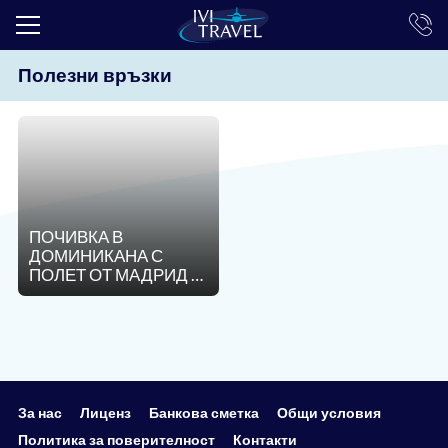
Полезни връзки
ТОП ОФЕРТИ
ПОЧИВКИ
ЕКСКУРЗИИ
ЕКЗОТИКА
ПОЧИВКА В
КРУИЗИ
ДОМИНИКАНА С
ПОЛЕТ ОТ МАДРИД -
LAST MINUTE
ВСЯКА СЕДМИЦА!
ПРАЗНИЦИ
ИНТЕРЕСНО
ТРАНСФЕРИ
За нас
Лиценз
Банкова сметка
Общи условия
Политика за поверителност
Контакти