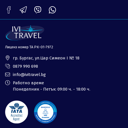
ОЩЕ
За нас - Ivi Travel
Лиценз
Банкова сметка
Общи условия
Политика за
Контакти
поверителност
Лиценз номер ТА РК-01-7972
0879 990 698
Запитване
гр. Бургас, ул.Цар Симеон I № 18
0879 990 698
info@ivitravel.bg
Работно време
Понеделник - Петък: 09:00 ч. - 18:00 ч.