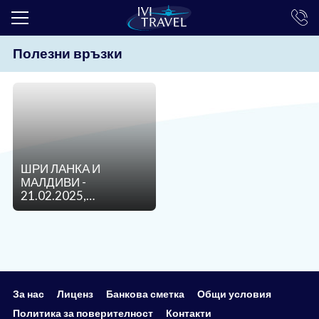
Полезни връзки
ТОП ОФЕРТИ
ПОЧИВКИ
ЕКСКУРЗИИ
ЕКЗОТИКА
ШРИ ЛАНКА И
КРУИЗИ
МАЛДИВИ -
21.02.2025,
LAST MINUTE
17.04.2025,
12.09.2025,
ПРАЗНИЦИ
18.10.2025,
14.11.2025,
05.12.2025
ИНТЕРЕСНО
ТРАНСФЕРИ
За нас
Лиценз
Банкова сметка
Общи условия
Политика за поверителност
Контакти