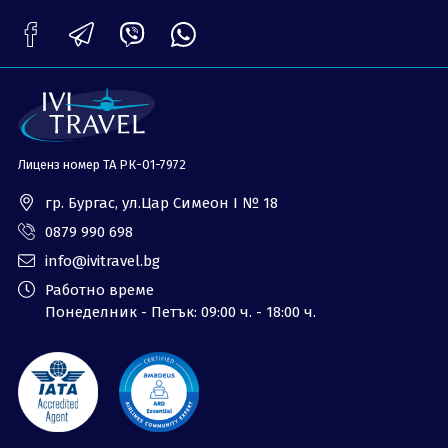
ОЩЕ
За нас - Ivi Travel
Лиценз
Банкова сметка
Общи условия
Политика за
Контакти
поверителност
Лиценз номер ТА РК-01-7972
0879 990 698
Запитване
гр. Бургас, ул.Цар Симеон I № 18
0879 990 698
info@ivitravel.bg
Работно време
Понеделник - Петък: 09:00 ч. - 18:00 ч.