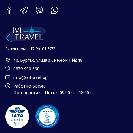
ОЩЕ
За нас - Ivi Travel
Лиценз
Банкова сметка
Общи условия
Политика за
Контакти
поверителност
Лиценз номер ТА РК-01-7972
0879 990 698
Запитване
гр. Бургас, ул.Цар Симеон I № 18
0879 990 698
info@ivitravel.bg
Работно време
Понеделник - Петък: 09:00 ч. - 18:00 ч.