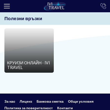
Полезни връзки
ТОП ОФЕРТИ
ПОЧИВКИ
ЕКСКУРЗИИ
ЕКЗОТИКА
КРУИЗИ
КРУИЗИ ОНЛАЙН - IVI
TRAVEL
LAST MINUTE
ПРАЗНИЦИ
ИНТЕРЕСНО
ТРАНСФЕРИ
За нас
Лиценз
Банкова сметка
Общи условия
Политика за поверителност
Контакти