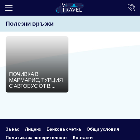
Полезни връзки
ТОП ОФЕРТИ
ПОЧИВКИ
ЕКСКУРЗИИ
ЕКЗОТИКА
ПОЧИВКА В
КРУИЗИ
МАРМАРИС, ТУРЦИЯ
С АВТОБУС ОТ В.
LAST MINUTE
ТЪРНОВО - 7
НОЩУВКИ
ПРАЗНИЦИ
ИНТЕРЕСНО
ТРАНСФЕРИ
За нас
Лиценз
Банкова сметка
Общи условия
Политика за поверителност
Контакти