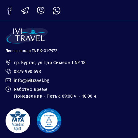
ОЩЕ
За нас - Ivi Travel
Лиценз
Банкова сметка
Общи условия
Политика за
Контакти
поверителност
Лиценз номер ТА РК-01-7972
0879 990 698
Запитване
гр. Бургас, ул.Цар Симеон I № 18
0879 990 698
info@ivitravel.bg
Работно време
Понеделник - Петък: 09:00 ч. - 18:00 ч.